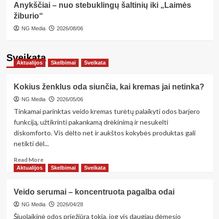
2
Anykščiai – nuo stebuklingų šaltinių iki „Laimės
žiburio“
NG Media
2026/08/06
Aktualijos
Skelbimai
Sveikata
Priešlaikinio gimdymo gidas ir kas
laukia po to
Sveikata
3
Aktualijos
Skelbimai
Sveikata
Aktualijos
Skelbimai
Sveikata
Kokius ženklus oda siunčia, kai kremas jai netinka?
Dantų protezavimas: kokiais atvejais
NG Media
2026/05/06
jis reikalingas?
4
Tinkamai parinktas veido kremas turėtų palaikyti odos barjero
funkciją, užtikrinti pakankamą drėkinimą ir nesukelti
diskomforto. Vis dėlto net ir aukštos kokybės produktas gali
Aktualijos
Bendruomenė
Sveikata
„Jei būčiau skirta tiktai mane
netikti dėl...
kontroliuoti, būčiau gimusi su
Read
Read More
nuotolinio valdymo pultu“
5
more
Aktualijos
Skelbimai
Sveikata
about
Kokius
Veido serumai – koncentruota pagalba odai
ženklus
oda
NG Media
2026/04/28
siunčia,
Šiuolaikinė odos priežiūra tokia, jog vis daugiau dėmesio