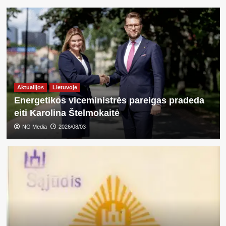
Aktualijos
Lietuvoje
Energetikos viceministrės pareigas pradeda
eiti Karolina Štelmokaitė
NG Media
2026/08/03
Aktualijos
Skelbimai
Sveikata
Priešlaikinio gimdymo gidas ir kas
laukia po to
3
Aktualijos
Skelbimai
Sveikata
Dantų protezavimas: kokiais atvejais