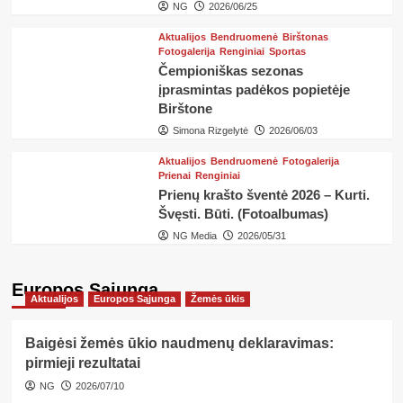
NG
2026/06/25
Aktualijos
Bendruomenė
Birštonas
Fotogalerija
Renginiai
Sportas
Čempioniškas sezonas
įprasmintas padėkos popietėje
Birštone
Simona Rizgelytė
2026/06/03
Aktualijos
Bendruomenė
Fotogalerija
Prienai
Renginiai
Prienų krašto šventė 2026 – Kurti.
Švęsti. Būti. (Fotoalbumas)
NG Media
2026/05/31
Europos Sąjunga
Aktualijos
Europos Sąjunga
Žemės ūkis
Baigėsi žemės ūkio naudmenų deklaravimas:
pirmieji rezultatai
NG
2026/07/10