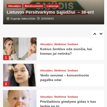
jis reikalingas?
4
Aktualijos
Bendruomenė
Lietuvoje
Lietuvos Persitvarkymo Sąjūdžiui – 38-eri!
Aktualijos
Bendruomenė
Sveikata
Eugenija Vaitkevičiūtė
2026/06/03
„Jei būčiau skirta tiktai mane
kontroliuoti, būčiau gimusi su
nuotolinio valdymo pultu“
5
Aktualijos
Skelbimai
Sveikata
Kokius ženklus oda siunčia, kai
kremas jai netinka?
1
Aktualijos
Skelbimai
Sveikata
Veido serumai – koncentruota
pagalba odai
2
Aktualijos
Skelbimai
Sveikata
Priešlaikinio gimdymo gidas ir kas
laukia po to