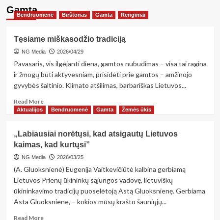
Tarptautinis
Gamta
Bendruomenė
projektas
Birštonas
Gamta
Renginiai
Birštono
gimnazijoje
Tęsiame miškasodžio tradiciją
NG Media
2026/04/29
Pavasaris, vis ilgėjanti diena, gamtos nubudimas – visa tai ragina
ir žmogų būti aktyvesniam, prisidėti prie gamtos – amžinojo
gyvybės šaltinio. Klimato atšilimas, barbariškas Lietuvos...
Read
Read More
more
Aktualijos
Bendruomenė
Gamta
Žemės ūkis
about
Tęsiame
„Labiausiai norėtųsi, kad atsigautų Lietuvos
miškasodžio
kaimas, kad kurtųsi”
tradiciją
NG Media
2026/03/25
(A. Gluoksnienė) Eugenija Vaitkevičiūtė kalbina gerbiamą
Lietuvos Prienų ūkininkų sąjungos vadovę, lietuviškų
ūkininkavimo tradicijų puoselėtoją Astą Gluoksnienę. Gerbiama
Asta Gluoksniene, – kokios mūsų krašto šauniųjų...
Read
Read More