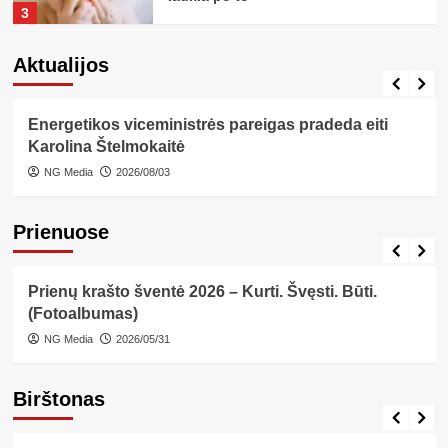
3
Aktualijos
Aktualijos
Skelbimai
Sveikata
Aktualijos
Lietuvoje
Dantų protezavimas: kokiais atvejais
jis reikalingas?
4
Energetikos viceministrės pareigas pradeda eiti
Karolina Štelmokaitė
Aktualijos
Bendruomenė
Sveikata
NG Media
2026/08/03
„Jei būčiau skirta tiktai mane
kontroliuoti, būčiau gimusi su
nuotolinio valdymo pultu“
Prienuose
5
Aktualijos
Bendruomenė
Fotogalerija
Prienai
Renginiai
Aktualijos
Skelbimai
Sveikata
Prienų krašto šventė 2026 – Kurti. Švęsti. Būti.
Kokius ženklus oda siunčia, kai
(Fotoalbumas)
kremas jai netinka?
NG Media
2026/05/31
1
Birštonas
Aktualijos
Skelbimai
Sveikata
Birštonas
Kelionės
Veido serumai – koncentruota
pagalba odai