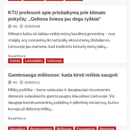
about
Topografinė
KTU profesorė apie prisitaikymą prie klimato
nuotrauka
pokyčių: „Geltona šviesa jau dega ryškiai“
statyboms
–
NG
2025/02/08
viskas,
Klimato kaita vis labiau veikia mūsų kasdienį gyvenimą – nuo
ką
staigių orų svyravimų iki natūralių ekosistemų disbalanso.
būtina
Lietuvoje jau matome, kad tradicinis keturių metų laikų...
žinoti
Read
Read More
more
Gamta
Laisvalaikis
Lietuvoje
about
<strong>KTU
Gamtosauga miškuose: kada kirsti reiškia saugoti
profesorė
apie
NG
2025/01/11
prisitaikymą
Miškų politika – bene opiausias ir daugiausiai visuomenės
prie
dėmesio sulaukiantis gamtosaugos klausimas Lietuvoje. Vis
klimato
daugėja bendruomeninių judėjimų ir pilietinių iniciatyvų, kurios
pokyčių:
kovoja už didesnę miškų...
„Geltona
šviesa
Read
Read More
jau
more
dega
about
Aktualijos
Bendruomenė
Birštonas
Fotogalerija
Renginiai