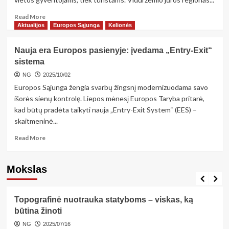
užjūrio
departamentas
Read
Read More
more
Aktualijos
Europos Sąjunga
Kelionės
about
Tvarus
Nauja era Europos pasienyje: įvedama „Entry-Exit“
turizmas:
sistema
atostogauk
be
NG
2025/10/02
kaitros
Europos Sąjunga žengia svarbų žingsnį modernizuodama savo
bangų
išorės sienų kontrolę. Liepos mėnesį Europos Taryba pritarė,
kad būtų pradėta taikyti nauja „Entry-Exit System“ (EES) –
skaitmeninė...
Read
Read More
more
about
Nauja
Mokslas
Aktualijos
era
Gamta
Mokslas
Europos
pasienyje:
Topografinė nuotrauka statyboms – viskas, ką
įvedama
būtina žinoti
„Entry-
Exit“
NG
2025/07/16