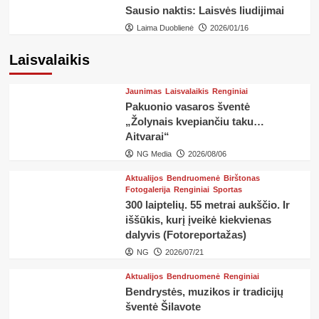
Sausio naktis: Laisvės liudijimai
Laima Duoblienė
2026/01/16
Laisvalaikis
Jaunimas
Laisvalaikis
Renginiai
Pakuonio vasaros šventė
„Žolynais kvepiančiu taku…
Aitvarai“
NG Media
2026/08/06
Aktualijos
Bendruomenė
Birštonas
Fotogalerija
Renginiai
Sportas
300 laiptelių. 55 metrai aukščio. Ir
iššūkis, kurį įveikė kiekvienas
dalyvis (Fotoreportažas)
NG
2026/07/21
Aktualijos
Bendruomenė
Renginiai
Bendrystės, muzikos ir tradicijų
šventė Šilavote