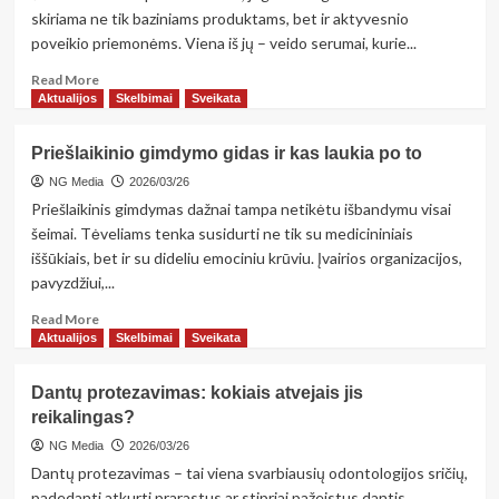
kai
skiriama ne tik baziniams produktams, bet ir aktyvesnio
kremas
poveikio priemonėms. Viena iš jų – veido serumai, kurie...
jai
netinka?
Read
Read More
more
Aktualijos
Skelbimai
Sveikata
about
Veido
Priešlaikinio gimdymo gidas ir kas laukia po to
serumai
–
NG Media
2026/03/26
koncentruota
Priešlaikinis gimdymas dažnai tampa netikėtu išbandymu visai
pagalba
šeimai. Tėveliams tenka susidurti ne tik su medicininiais
odai
iššūkiais, bet ir su dideliu emociniu krūviu. Įvairios organizacijos,
pavyzdžiui,...
Read
Read More
more
Aktualijos
Skelbimai
Sveikata
about
Priešlaikinio
Dantų protezavimas: kokiais atvejais jis
gimdymo
reikalingas?
gidas
ir
NG Media
2026/03/26
kas
Dantų protezavimas – tai viena svarbiausių odontologijos sričių,
laukia
padedanti atkurti prarastus ar stipriai pažeistus dantis,