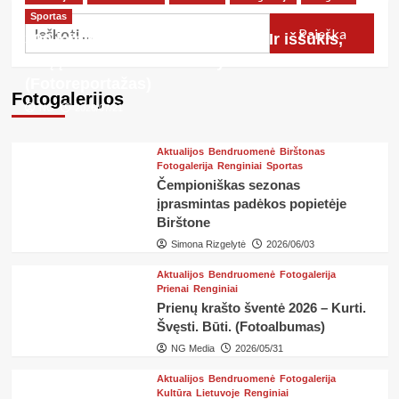
ryškiai“</strong>
<strong>Gamtosauga
Sportas
Ieškoti:
miškuose:
300 laiptelių. 55 metrai aukščio. Ir iššūkis,
kada
kurį įveikė kiekvienas dalyvis
kirsti
reiškia
(Fotoreportažas)
Fotogalerijos
saugoti</strong>
NG
2026/07/21
Aktualijos
Bendruomenė
Birštonas
Fotogalerija
Renginiai
Sportas
Čempioniškas sezonas
įprasmintas padėkos popietėje
Birštone
Simona Rizgelytė
2026/06/03
Aktualijos
Bendruomenė
Fotogalerija
Prienai
Renginiai
Prienų krašto šventė 2026 – Kurti.
Švęsti. Būti. (Fotoalbumas)
NG Media
2026/05/31
Aktualijos
Bendruomenė
Fotogalerija
Kultūra
Lietuvoje
Renginiai