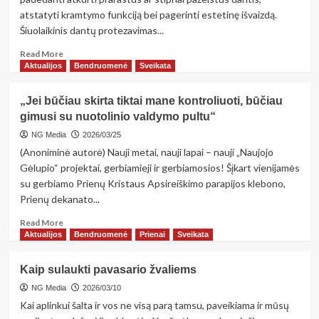
po
atstatyti kramtymo funkciją bei pagerinti estetinę išvaizdą.
to
Šiuolaikinis dantų protezavimas...
Read
Read More
more
Aktualijos
Bendruomenė
Sveikata
about
Dantų
„Jei būčiau skirta tiktai mane kontroliuoti, būčiau
protezavimas:
gimusi su nuotolinio valdymo pultu“
kokiais
atvejais
NG Media
2026/03/25
jis
(Anoniminė autorė) Nauji metai, nauji lapai – nauji „Naujojo
reikalingas?
Gėlupio“ projektai, gerbiamieji ir gerbiamosios! Šįkart vienijamės
su gerbiamo Prienų Kristaus Apsireiškimo parapijos klebono,
Prienų dekanato...
Read
Read More
more
Aktualijos
Bendruomenė
Prienai
Sveikata
about
„Jei
Kaip sulaukti pavasario žvaliems
būčiau
skirta
NG Media
2026/03/10
tiktai
Kai aplinkui šalta ir vos ne visą parą tamsu, paveikiama ir mūsų
mane