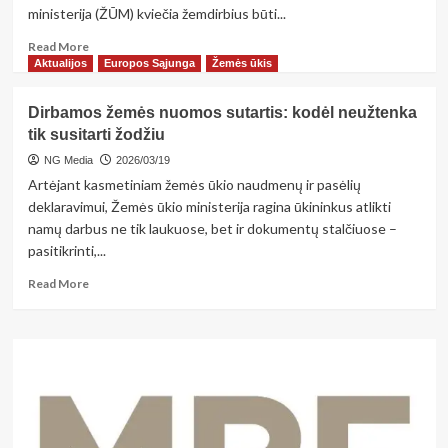
ministerija (ŽŪM) kviečia žemdirbius būti...
Read
Read More
more
Aktualijos
Europos Sąjunga
Žemės ūkis
about
Žemės
Dirbamos žemės nuomos sutartis: kodėl neužtenka
ūkio
tik susitarti žodžiu
naudmenų
deklaravimas
NG Media
2026/03/19
2026
Artėjant kasmetiniam žemės ūkio naudmenų ir pasėlių
m.:
deklaravimui, Žemės ūkio ministerija ragina ūkininkus atlikti
kas
namų darbus ne tik laukuose, bet ir dokumentų stalčiuose –
naujo?
pasitikrinti,...
Read
Read More
more
about
Dirbamos
žemės
nuomos
sutartis:
kodėl
neužtenka