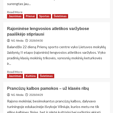
surengtas jau...
Read
Read More
more
Jaunimas
Prienai
Sportas
Švietimas
about
Muzikos
Rajoninėse lengvosios atletikos varžybose
sparnais
paaiškėjo stipriausi
per
pavasarį
NG Media
2026/04/30
Balandžio 22 dieną Prienų sporto centre vyko Lietuvos mokyklų
žaidynių II etapo (rajoninio) lengvosios atletikos varžybos. Vyko
pradinių klasių mokinių trikovės, vyresnių mokinių keturkovės
ir...
Read
Read More
more
Jaunimas
Kultūra
Švietimas
about
Rajoninėse
Prancūzų kalbos pamokos – už klasės ribų
lengvosios
atletikos
NG Media
2026/04/29
varžybose
Rajono mokiniai, besimokantys prancūzų kalbos, dalyvavo
paaiškėjo
turiningoje edukacinėje išvykoje Vilniuje, kurios metu ne tik
stipriausi
gilino kalbines žinias, bet ir plėtė kultūrinį bei pažintinį akiratį.