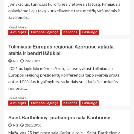
į Anykščius, turinčius kurortinės vietovės statusą. Pirmiausia
aplankėme Lajų taką, kur keliavome tarsi medžių viršūnėmis ir
žavėjomės...
Read
Read More
more
Aktualijos
Europos Sąjunga
Kelionės
Pasaulyje
about
Anykščiai –
Tolimiausi Europos regionai: Azoruose aptarta
nuo
ateitis ir bendri iššūkiai
stebuklingų
šaltinių
NG
2025/10/09
iki
2021 m. lapkričio mėnesį Azorų salose vykusi Tolimiausių
„Laimės
Europos regionų prezidentų konferencija tapo svarbia proga
žiburio“
aptarti iššūkius ir galimybes, su kuriais susiduria šie unikalūs
regionai....
Read
Read More
more
Aktualijos
Europos Sąjunga
Kelionės
Pasaulyje
about
Tolimiausi
Saint-Barthélemy: prabangos sala Karibuose
Europos
regionai:
NG
2025/10/08
Azoruose
Maža, vos 25 km² ploto sala Karibų jūroje – Saint-Barthélemy,