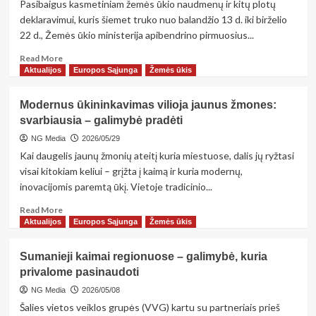
Pasibaigus kasmetiniam žemės ūkio naudmenų ir kitų plotų
deklaravimui, kuris šiemet truko nuo balandžio 13 d. iki birželio
22 d., Žemės ūkio ministerija apibendrino pirmuosius...
Read
Read More
more
Aktualijos
Europos Sąjunga
Žemės ūkis
about
Baigėsi
Modernus ūkininkavimas vilioja jaunus žmones:
žemės
svarbiausia – galimybė pradėti
ūkio
naudmenų
NG Media
2026/05/29
deklaravimas:
Kai daugelis jaunų žmonių ateitį kuria miestuose, dalis jų ryžtasi
pirmieji
visai kitokiam keliui – grįžta į kaimą ir kuria modernų,
rezultatai
inovacijomis paremtą ūkį. Vietoje tradicinio...
Read
Read More
more
Aktualijos
Europos Sąjunga
Žemės ūkis
about
Modernus
Sumanieji kaimai regionuose – galimybė, kuria
ūkininkavimas
privalome pasinaudoti
vilioja
jaunus
NG Media
2026/05/08
žmones:
Šalies vietos veiklos grupės (VVG) kartu su partneriais prieš
svarbiausia