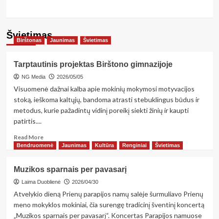
sistema
Švietimas
Birštonas
Jaunimas
Švietimas
Tarptautinis projektas Birštono gimnazijoje
NG Media
2026/05/05
Visuomenė dažnai kalba apie mokinių mokymosi motyvacijos
stoką, ieškoma kaltųjų, bandoma atrasti stebuklingus būdus ir
metodus, kurie pažadintų vidinį poreikį siekti žinių ir kaupti
patirtis....
Read
Read More
more
Bendruomenė
Jaunimas
Kultūra
Renginiai
Švietimas
about
Tarptautinis
Muzikos sparnais per pavasarį
projektas
Birštono
Laima Duoblienė
2026/04/30
gimnazijoje
Atvelykio dieną Prienų parapijos namų salėje šurmuliavo Prienų
meno mokyklos mokiniai, čia surengę tradicinį šventinį koncertą
„Muzikos sparnais per pavasarį“. Koncertas Parapijos namuose