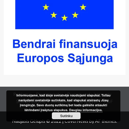
Reklama
Prenumerata
Prenumerata internetu
Informuojame, kad šioje svetainėje naudojami slapukai. Toliau
naršydami svetainėje sutinkate, kad slapukai atsirastų Jūsų
Šeimos kortelė
Redakcija
Kur įsigyti?
PDF
įrenginyje. Savo duotą sutikimą bet kada galėsite atšaukti
ištrindami įrašytus slapukus.
Daugiau informacijos.
Sutinku
Naujasis Gėlupis © 2022
|
CoverNews
by AF themes.