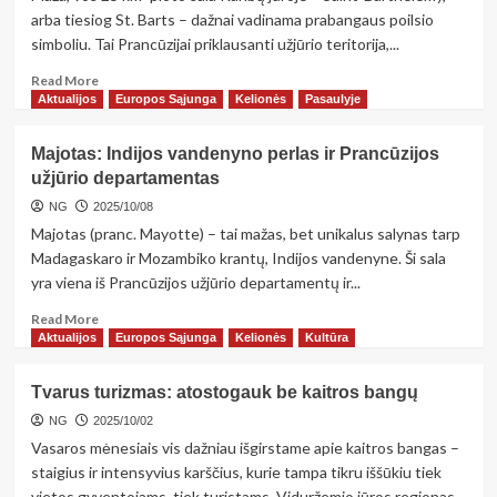
aptarta
arba tiesiog St. Barts – dažnai vadinama prabangaus poilsio
ateitis
simboliu. Tai Prancūzijai priklausanti užjūrio teritorija,...
ir
bendri
Read
Read More
iššūkiai
more
Aktualijos
Europos Sąjunga
Kelionės
Pasaulyje
about
Saint-
Majotas: Indijos vandenyno perlas ir Prancūzijos
Barthélemy:
užjūrio departamentas
prabangos
sala
NG
2025/10/08
Karibuose
Majotas (pranc. Mayotte) – tai mažas, bet unikalus salynas tarp
Madagaskaro ir Mozambiko krantų, Indijos vandenyne. Ši sala
yra viena iš Prancūzijos užjūrio departamentų ir...
Read
Read More
more
Aktualijos
Europos Sąjunga
Kelionės
Kultūra
about
Majotas:
Tvarus turizmas: atostogauk be kaitros bangų
Indijos
vandenyno
NG
2025/10/02
perlas
Vasaros mėnesiais vis dažniau išgirstame apie kaitros bangas –
ir
staigius ir intensyvius karščius, kurie tampa tikru iššūkiu tiek
Prancūzijos
vietos gyventojams, tiek turistams. Viduržemio jūros regionas...