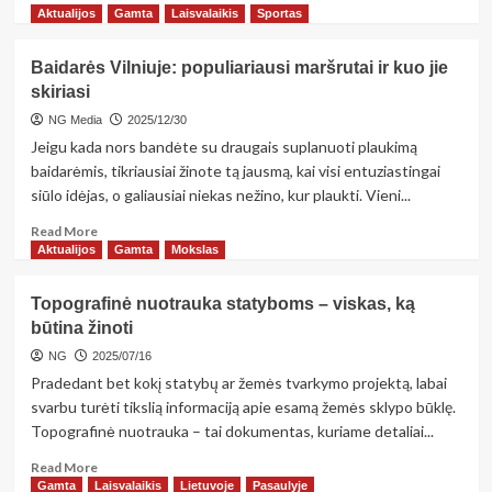
more
Aktualijos
Gamta
Laisvalaikis
Sportas
about
„Labiausiai
Baidarės Vilniuje: populiariausi maršrutai ir kuo jie
norėtųsi,
skiriasi
kad
atsigautų
NG Media
2025/12/30
Lietuvos
Jeigu kada nors bandėte su draugais suplanuoti plaukimą
kaimas,
baidarėmis, tikriausiai žinote tą jausmą, kai visi entuziastingai
kad
siūlo idėjas, o galiausiai niekas nežino, kur plaukti. Vieni...
kurtųsi”
Read
Read More
more
Aktualijos
Gamta
Mokslas
about
Baidarės
Topografinė nuotrauka statyboms – viskas, ką
Vilniuje:
būtina žinoti
populiariausi
maršrutai
NG
2025/07/16
ir
Pradedant bet kokį statybų ar žemės tvarkymo projektą, labai
kuo
svarbu turėti tikslią informaciją apie esamą žemės sklypo būklę.
jie
Topografinė nuotrauka – tai dokumentas, kuriame detaliai...
skiriasi
Read
Read More
more
Gamta
Laisvalaikis
Lietuvoje
Pasaulyje