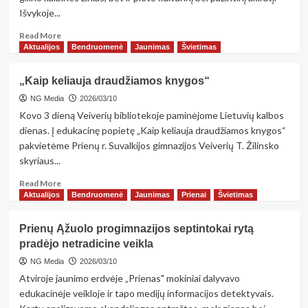
Išvykoje...
Read
Read More
more
Aktualijos
Bendruomenė
Jaunimas
Švietimas
about
Prancūzų
„Kaip keliauja draudžiamos knygos“
kalbos
pamokos
NG Media
2026/03/10
–
Kovo 3 dieną Veiverių bibliotekoje paminėjome Lietuvių kalbos
už
dienas. Į edukacinę popietę „Kaip keliauja draudžiamos knygos“
klasės
pakvietėme Prienų r. Suvalkijos gimnazijos Veiverių T. Žilinsko
ribų
skyriaus...
Read
Read More
more
Aktualijos
Bendruomenė
Jaunimas
Prienai
Švietimas
about
„Kaip
Prienų Ąžuolo progimnazijos septintokai rytą
keliauja
pradėjo netradicine veikla
draudžiamos
knygos“
NG Media
2026/03/10
Atviroje jaunimo erdvėje „Prienas" mokiniai dalyvavo
edukacinėje veikloje ir tapo medijų informacijos detektyvais.