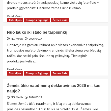
dvejus metus atvėrė naują puslapį kaimo vietovių istorijoje –
–
pradėjo įgyvendinti Lietuvos žemės ūkio ir kaimo...
galimybė
pradėti
Read
Read More
more
Aktualijos
Europos Sąjunga
Žemės ūkis
about
Sumanieji
Nuo lauko iki stalo be tarpininkų
kaimai
regionuose
NG Media
2026/04/17
–
Lietuvoje vis garsiau kalbant apie vietos ekonomikos stiprinimą,
galimybė,
trumposios maisto tiekimo grandinės išlieka viena svarbiausių,
kuria
tačiau dar ne iki galo išnaudotų galimybių. Tiesioginis
privalome
produkcijos kelias...
pasinaudoti
Read
Read More
more
Aktualijos
Europos Sąjunga
Žemės ūkis
about
Nuo
Žemės ūkio naudmenų deklaravimas 2026 m.: kas
lauko
naujo?
iki
stalo
NG Media
2026/03/27
be
Šiemet žemės ūkio naudmenų ir kitų plotų deklaravimas
tarpininkų
prasidės balandžio 13 d. ir truks iki birželio 12 d. Žemės ūkio