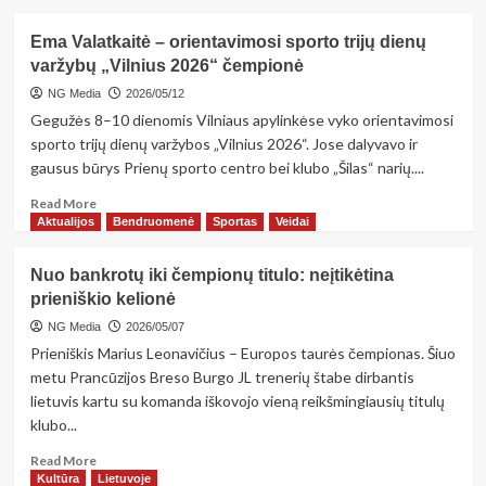
about
„Ėsk,
Ema Valatkaitė – orientavimosi sporto trijų dienų
karvyte,
varžybų „Vilnius 2026“ čempionė
žalią
šieną,
NG Media
2026/05/12
ralioj,
Gegužės 8–10 dienomis Vilniaus apylinkėse vyko orientavimosi
ralioj,
sporto trijų dienų varžybos „Vilnius 2026“. Jose dalyvavo ir
gausus būrys Prienų sporto centro bei klubo „Šilas“ narių....
Read
Read More
more
Aktualijos
Bendruomenė
Sportas
Veidai
about
Ema
Nuo bankrotų iki čempionų titulo: neįtikėtina
Valatkaitė
prieniškio kelionė
–
orientavimosi
NG Media
2026/05/07
sporto
Prieniškis Marius Leonavičius – Europos taurės čempionas. Šiuo
trijų
metu Prancūzijos Breso Burgo JL trenerių štabe dirbantis
dienų
lietuvis kartu su komanda iškovojo vieną reikšmingiausių titulų
varžybų
klubo...
„Vilnius
2026“
Read
Read More
čempionė
more
Kultūra
Lietuvoje