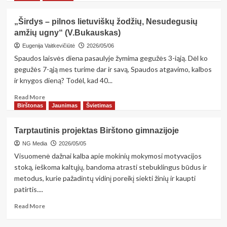
about
Nuo
„Širdys – pilnos lietuviškų žodžių, Nesudegusių
bankrotų
amžių ugny“ (V.Bukauskas)
iki
čempionų
Eugenija Vaitkevičiūtė
2026/05/06
titulo:
Spaudos laisvės diena pasaulyje žymima gegužės 3-iąją. Dėl ko
neįtikėtina
gegužės 7-ąją mes turime dar ir savą, Spaudos atgavimo, kalbos
prieniškio
ir knygos dieną? Todėl, kad 40...
kelionė
Read
Read More
more
Birštonas
Jaunimas
Švietimas
about
„Širdys
Tarptautinis projektas Birštono gimnazijoje
–
pilnos
NG Media
2026/05/05
lietuviškų
Visuomenė dažnai kalba apie mokinių mokymosi motyvacijos
žodžių,
stoką, ieškoma kaltųjų, bandoma atrasti stebuklingus būdus ir
Nesudegusių
metodus, kurie pažadintų vidinį poreikį siekti žinių ir kaupti
amžių
patirtis....
ugny“
(V.Bukauskas)
Read
Read More
more
about