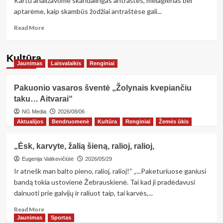
Kartu analizavome skandalingas antraštes, melagienas bei
aptarėme, kaip skambūs žodžiai antraštėse gali...
Read
Read More
more
about
Prienų
Kultūra
Jaunimas
Ąžuolo
Laisvalaikis
Renginiai
progimnazijos
septintokai
Pakuonio vasaros šventė „Žolynais kvepiančiu
rytą
taku… Aitvarai“
pradėjo
netradicine
NG Media
2026/08/06
veikla
Aktualijos
Bendruomenė
Kultūra
Renginiai
Žemės ūkis
„Ėsk, karvyte, žalią šieną, ralioj, ralioj,
Eugenija Vaitkevičiūtė
2026/05/29
Ir atnešk man balto pieno, ralioj, ralioj!“ „...Paketuriuose ganiusi
bandą tokia ustovienė Žebrauskienė. Tai kad ji pradėdavusi
dainuoti prie galvijų ir raliuot taip, tai karvės,...
Read
Read More
more
Jaunimas
Sportas