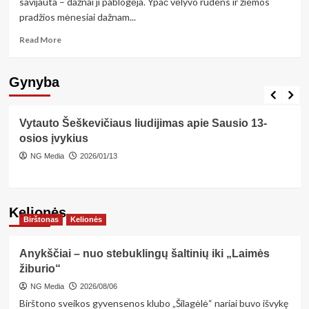
savijauta – dažnai ji pablogėja. Ypač vėlyvo rudens ir žiemos
kontroliuoti,
pradžios mėnesiai dažnam...
būčiau
gimusi
Read
Read More
su
more
nuotolinio
about
valdymo
Kaip
Gynyba
pultu“
Aktualijos
sulaukti
Gynyba
Lietuvoje
Tautinis tapatumas
pavasario
žvaliems
Vytauto Šeškevičiaus liudijimas apie Sausio 13-
osios įvykius
NG Media
2026/01/13
Kelionės
Birštonas
Kelionės
Anykščiai – nuo stebuklingų šaltinių iki „Laimės
žiburio“
NG Media
2026/08/06
Birštono sveikos gyvensenos klubo „Šilagėlė“ nariai buvo išvykę