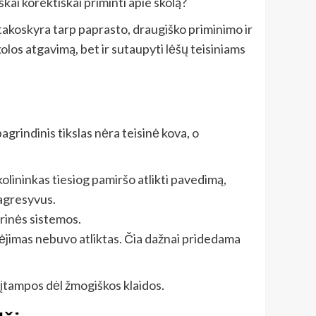
škai korektiškai priminti apie skolą?
 takoskyra tarp paprasto, draugiško priminimo ir
kolos atgavimą, bet ir sutaupyti lėšų teisiniams
rindinis tikslas nėra teisinė kova, o
lininkas tiesiog pamiršo atlikti pavedimą,
eagresyvus.
erinės sistemos.
jimas nebuvo atliktas. Čia dažnai pridedama
 įtampos dėl žmogiškos klaidos.