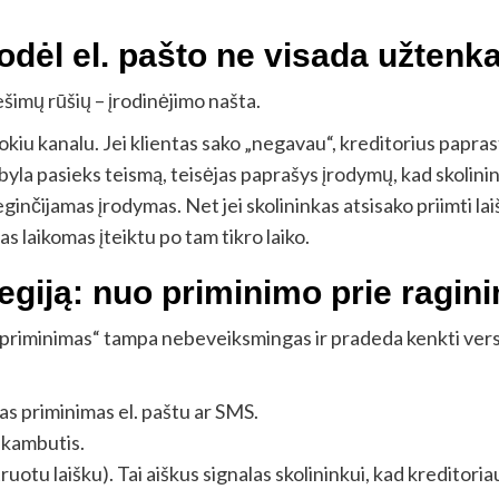
odėl el. pašto ne visada užtenk
ešimų rūšių – įrodinėjimo našta.
kiu kanalu. Jei klientas sako „negavau“, kreditorius paprasta
ei byla pasieks teismą, teisėjas paprašys įrodymų, kad skolin
ginčijamas įrodymas. Net jei skolininkas atsisako priimti lai
 laikomas įteiktu po tam tikro laiko.
ategiją: nuo priminimo prie ragi
s priminimas“ tampa nebeveiksmingas ir pradeda kenkti versl
s priminimas el. paštu ar SMS.
skambutis.
ruotu laišku). Tai aiškus signalas skolininkui, kad kreditori