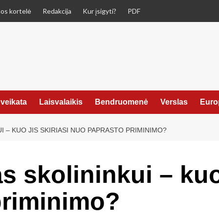
os kortelė
Redakcija
Kur įsigyti?
PDF
veikata
Laisvalaikis
Bendruomenė
Verslas
Euro
I – KUO JIS SKIRIASI NUO PAPRASTO PRIMINIMO?
s skolininkui – kuo 
priminimo?