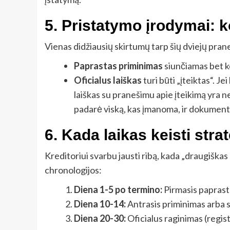
5. Pristatymo įrodymai: k
Vienas didžiausių skirtumų tarp šių dviejų pran
Paprastas priminimas
siunčiamas bet ko
Oficialus laiškas
turi būti „įteiktas“. J
laiškas su pranešimu apie įteikimą yra ne
padarė viską, kas įmanoma, ir dokumentas
6. Kada laikas keisti str
Kreditoriui svarbu jausti ribą, kada „draugiška
chronologijos:
Diena 1-5 po termino:
Pirmasis paprasta
Diena 10-14:
Antrasis priminimas arba 
Diena 20-30:
Oficialus raginimas (regist