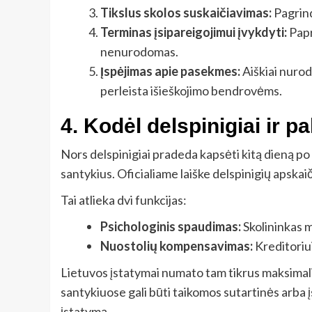
Tikslus skolos suskaičiavimas:
Pagrindi
Terminas įsipareigojimui įvykdyti:
Papr
nenurodomas.
Įspėjimas apie pasekmes:
Aiškiai nurod
perleista išieškojimo bendrovėms.
4. Kodėl delspinigiai ir p
Nors delspinigiai pradeda kapsėti kitą dieną po
santykius. Oficialiame laiške delspinigių apskai
Tai atlieka dvi funkcijas:
Psichologinis spaudimas:
Skolininkas ma
Nuostolių kompensavimas:
Kreditoriui
Lietuvos įstatymai numato tam tikrus maksimaliu
santykiuose gali būti taikomos sutartinės arba
įstatymą.