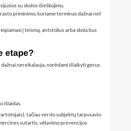
sijusios su skolos išieškojimu.
prasto priminimo, kuriame terminas dažnai net
ipiamasi į teismą, antstolius arba skola bus
me etape?
dažnai nereikalauja, norėdami išlaikyti gerus
 išlaidas.
artotojais), tačiau verslo subjektų tarpusavio
mercines sutartis, vėlavimo prevencijos