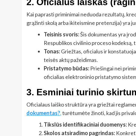
2. Oficialus laiškas (rag
Kai paprasti priminimai neduoda rezultatų, kredi
grąžinti skolą arba ikiteismine pretenzija) yra 
Teisinis svoris:
Šis dokumentas yra įrody
Respublikos civilinio proceso kodeksą, ta
Tonas:
Griežtas, oficialus ir konstatuo
teisės aktų pažeidimas.
Pristatymo būdas:
Priešingai nei primi
oficialias elektroninio pristatymo siste
3. Esminiai turinio skirtu
Oficialaus laiško struktūra yra griežtai reglamen
dokumentas?
,
turėtumėte žinoti, kad jis priv
Tikslūs identifikaciniai duomenys:
Kred
Skolos atsiradimo pagrindas:
Konkreti