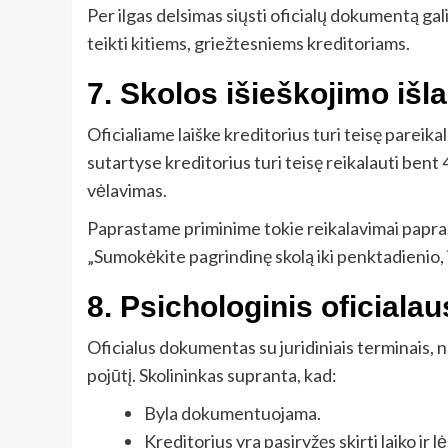
Per ilgas delsimas siųsti oficialų dokumentą ga
teikti kitiems, griežtesniems kreditoriams.
7. Skolos išieškojimo i
Oficialiame laiške kreditorius turi teisę pareika
sutartyse kreditorius turi teisę reikalauti bent
vėlavimas.
Paprastame priminime tokie reikalavimai paprast
„Sumokėkite pagrindinę skolą iki penktadienio,
8. Psichologinis oficialau
Oficialus dokumentas su juridiniais terminais, nu
pojūtį. Skolininkas supranta, kad:
Byla dokumentuojama.
Kreditorius yra pasiryžęs skirti laiko ir 