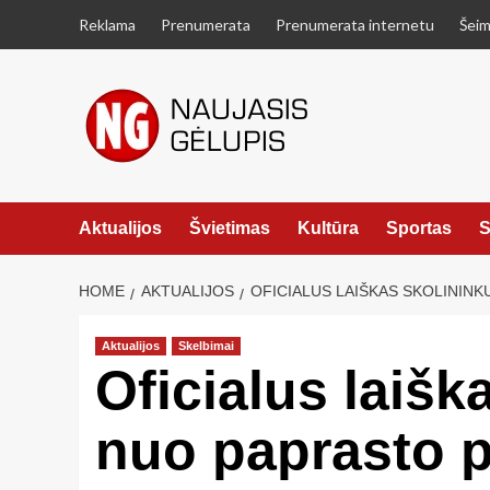
Skip
Reklama
Prenumerata
Prenumerata internetu
Šeim
to
content
Aktualijos
Švietimas
Kultūra
Sportas
S
HOME
AKTUALIJOS
OFICIALUS LAIŠKAS SKOLININKU
Aktualijos
Skelbimai
Oficialus laiška
nuo paprasto 