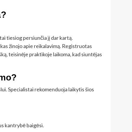
a?
i tiesiog persiunčia jį dar kartą.
inkas žinojo apie reikalavimą. Registruotas
šką, teisinėje praktikoje laikoma, kad siuntėjas
nimo?
ui. Specialistai rekomenduoja laikytis šios
aus kantrybė baigėsi.