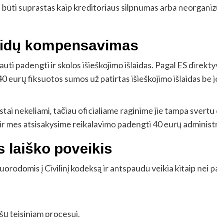
li būti suprastas kaip kreditoriaus silpnumas arba neorgani
šlaidų kompensavimas
lauti padengti ir skolos išieškojimo išlaidas. Pagal ES direk
 40 eurų fiksuotos sumos už patirtas išieškojimo išlaidas be
ai nekeliami, tačiau oficialiame raginime jie tampa svertu
 ir mes atsisakysime reikalavimo padengti 40 eurų administr
s laiško poveikis
orodomis į Civilinį kodeksą ir antspaudu veikia kitaip nei pa
lėšų teisiniam procesui.