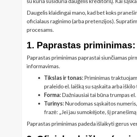
su kuria susiduria daugelis kreditorių. Kai sąska
Daugelis klaidingai mano, kad bet koks pranešima
oficialaus raginimo (arba pretenzijos). Supratim
procesams.
1. Paprastas priminimas:
Paprastas priminimas paprastai siunčiamas pirmo
informavimas.
Tikslas ir tonas:
Priminimas traktuojama
praleido el. laišką su sąskaita arba iški
Forma:
Dažniausiai tai būna trumpas el.
Turinys:
Nurodomas sąskaitos numeris, 
frazė: „Jei jau sumokėjote, šį pranešimą
Paprastas priminimas padeda išlaikyti gerus ver