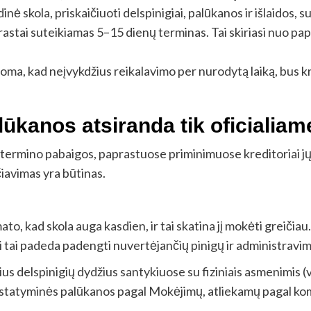
nė skola, priskaičiuoti delspinigiai, palūkanos ir išlaidos, su
astai suteikiamas 5–15 dienų terminas. Tai skiriasi nuo pa
oma, kad neįvykdžius reikalavimo per nurodytą laiką, bus kre
alūkanos atsiranda tik oficialia
 termino pabaigos, paprastuose priminimuose kreditoriai jų 
čiavimas yra būtinas.
to, kad skola auga kasdien, ir tai skatina jį mokėti greičiau.
 tai padeda padengti nuvertėjančių pinigų ir administravimo
s delspinigių dydžius santykiuose su fiziniais asmenimis (v
 įstatyminės palūkanos pagal Mokėjimų, atliekamų pagal ko