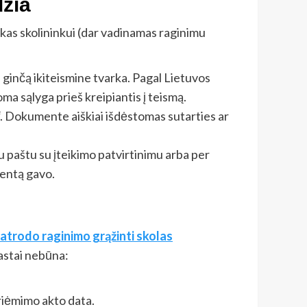
džia
iškas skolininkui (dar vadinamas raginimu
 ginčą ikiteismine tvarka. Pagal Lietuvos
ma sąlyga prieš kreipiantis į teismą.
ą“. Dokumente aiškiai išdėstomas sutarties ar
u paštu su įteikimo patvirtinimu arba per
mentą gavo.
 atrodo raginimo grąžinti skolas
astai nebūna:
riėmimo akto data.