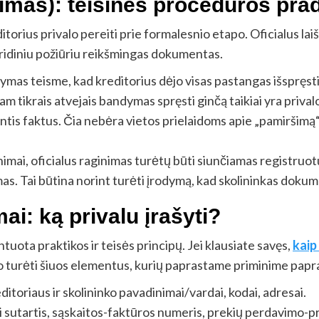
inimas): teisinės procedūros pra
torius privalo pereiti prie formalesnio etapo. Oficialus la
juridiniu požiūriu reikšmingas dokumentas.
mas teisme, kad kreditorius dėjo visas pastangas išspręsti
m tikrais atvejais bandymas spręsti ginčą taikiai yra privalo
jantis faktus. Čia nebėra vietos prielaidoms apie „pamiršim
nimai, oficialus raginimas turėtų būti siunčiamas registruot
mas. Tai būtina norint turėti įrodymą, kad skolininkas doku
mai: ką privalu įrašyti?
tuota praktikos ir teisės principų. Jei klausiate savęs,
kaip
alo turėti šiuos elementus, kurių paprastame priminime papr
itoriaus ir skolininko pavadinimai/vardai, kodai, adresai.
 sutartis, sąskaitos-faktūros numeris, prekių perdavimo-p