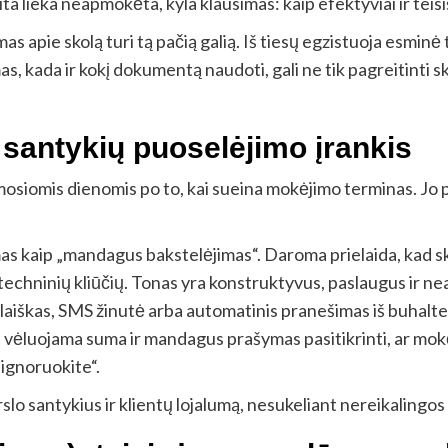
ita lieka neapmokėta, kyla klausimas: kaip efektyviai ir teisi
s apie skolą turi tą pačią galią. Iš tiesų egzistuoja esminė
as, kada ir kokį dokumentą naudoti, gali ne tik pagreitinti s
 santykių puoselėjimo įrankis
siomis dienomis po to, kai sueina mokėjimo terminas. Jo pag
s kaip „mandagus bakstelėjimas“. Daroma prielaida, kad sko
lo techninių kliūčių. Tonas yra konstruktyvus, paslaugus ir n
 laiškas, SMS žinutė arba automatinis pranešimas iš buhalt
vėluojama suma ir mandagus prašymas pasitikrinti, ar mokė
 ignoruokite“.
slo santykius ir klientų lojalumą, nesukeliant nereikalingos