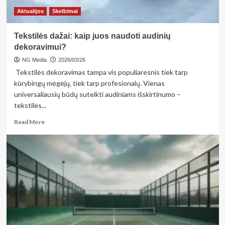
Aktualijos
Skelbimai
Tekstilės dažai: kaip juos naudoti audinių
dekoravimui?
NG Media
2026/03/26
Tekstilės dekoravimas tampa vis populiaresnis tiek tarp
kūrybingų mėgėjų, tiek tarp profesionalų. Vienas
universaliausių būdų suteikti audiniams išskirtinumo –
tekstilės...
Read
Read More
more
about
Tekstilės
dažai:
kaip
juos
naudoti
audinių
dekoravimui?