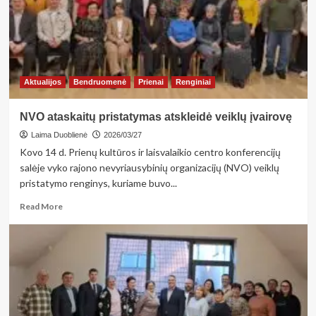
Aktualijos
Bendruomenė
Prienai
Renginiai
NVO ataskaitų pristatymas atskleidė veiklų įvairovę
Laima Duoblienė
2026/03/27
Kovo 14 d. Prienų kultūros ir laisvalaikio centro konferencijų
salėje vyko rajono nevyriausybinių organizacijų (NVO) veiklų
pristatymo renginys, kuriame buvo...
Read
Read More
more
about
NVO
ataskaitų
pristatymas
atskleidė
veiklų
įvairovę