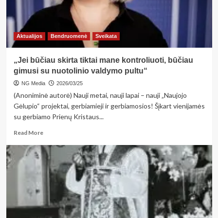
kurtųsi”
Aktualijos
Bendruomenė
Sveikata
„Jei būčiau skirta tiktai mane kontroliuoti, būčiau
gimusi su nuotolinio valdymo pultu“
NG Media
2026/03/25
(Anoniminė autorė) Nauji metai, nauji lapai – nauji „Naujojo
Gėlupio“ projektai, gerbiamieji ir gerbiamosios! Šįkart vienijamės
su gerbiamo Prienų Kristaus...
Read
Read More
more
about
„Jei
būčiau
skirta
tiktai
mane
kontroliuoti,
būčiau