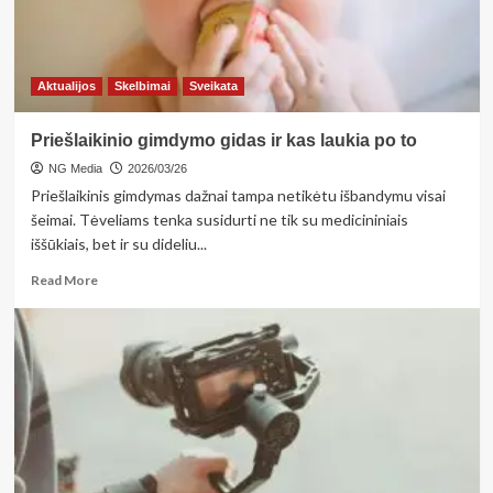
naujo?
Aktualijos
Skelbimai
Sveikata
Priešlaikinio gimdymo gidas ir kas laukia po to
NG Media
2026/03/26
Priešlaikinis gimdymas dažnai tampa netikėtu išbandymu visai
šeimai. Tėveliams tenka susidurti ne tik su medicininiais
iššūkiais, bet ir su dideliu...
Read
Read More
more
about
Priešlaikinio
gimdymo
gidas
ir
kas
laukia
po
to