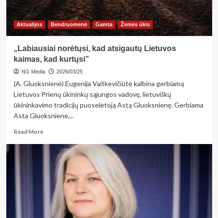
Aktualijos
Bendruomenė
Gamta
Žemės ūkis
„Labiausiai norėtųsi, kad atsigautų Lietuvos
kaimas, kad kurtųsi”
NG Media
2026/03/25
(A. Gluoksnienė) Eugenija Vaitkevičiūtė kalbina gerbiamą
Lietuvos Prienų ūkininkų sąjungos vadovę, lietuviškų
ūkininkavimo tradicijų puoselėtoją Astą Gluoksnienę. Gerbiama
Asta Gluoksniene,...
Read
Read More
more
about
„Labiausiai
norėtųsi,
kad
atsigautų
Lietuvos
kaimas,
kad