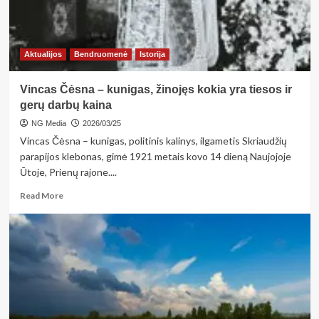
gimusi
su
nuotolinio
valdymo
Aktualijos
Bendruomenė
Istorija
pultu“
Vincas Čėsna – kunigas, žinojęs kokia yra tiesos ir
gerų darbų kaina
NG Media
2026/03/25
Vincas Čėsna – kunigas, politinis kalinys, ilgametis Skriaudžių
parapijos klebonas, gimė 1921 metais kovo 14 dieną Naujojoje
Ūtoje, Prienų rajone....
Read
Read More
more
about
Vincas
Čėsna
–
kunigas,
žinojęs
kokia
yra