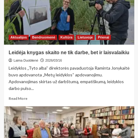
projektams
Aktualijos
Bendruomenė
Kultūra
Lietuvoje
Prienai
Leidėja knygas skaito ne tik darbe, bet ir laisvalaikiu
Laima Duoblienė
2026/03/16
Leidyklos „Tyto alba“ direktorės pavaduotoja Raminta Jonykaitė
buvo apdovanota „Metų leidyklos“ apdovanojimu.
Apdovanojimas skirtas už darbštumą, empatiškumą, leidyklos
darbo pulso...
Read
Read More
more
about
Leidėja
knygas
skaito
ne