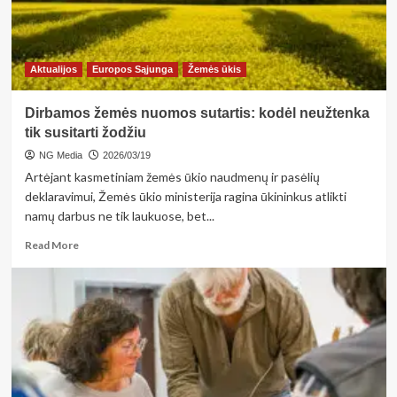
tiesos
ir
gerų
darbų
Aktualijos
Europos Sąjunga
Žemės ūkis
kaina
Dirbamos žemės nuomos sutartis: kodėl neužtenka
tik susitarti žodžiu
NG Media
2026/03/19
Artėjant kasmetiniam žemės ūkio naudmenų ir pasėlių
deklaravimui, Žemės ūkio ministerija ragina ūkininkus atlikti
namų darbus ne tik laukuose, bet...
Read
Read More
more
about
Dirbamos
žemės
nuomos
sutartis:
kodėl
neužtenka
tik