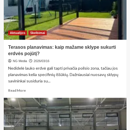
vaikui
darželyje?
Aktualijos
Skelbimai
Terasos planavimas: kaip mažame sklype sukurti
erdvės pojūtį?
NG Media
2026/03/16
Nedidelė lauko erdvė gali tapti privačia poilsio zona, tačiau jos
planavimas kelia specifinių iššūkių. Dažniausiai nuosavų sklypų
savininkai susiduria su...
Read
Read More
more
about
Terasos
planavimas:
kaip
mažame
sklype