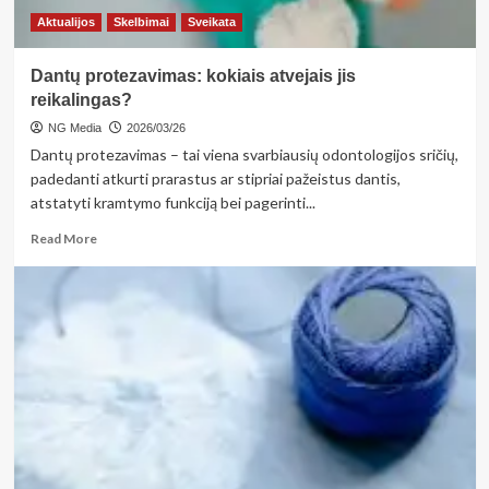
Aktualijos
Skelbimai
Sveikata
Dantų protezavimas: kokiais atvejais jis
reikalingas?
NG Media
2026/03/26
Dantų protezavimas – tai viena svarbiausių odontologijos sričių,
padedanti atkurti prarastus ar stipriai pažeistus dantis,
atstatyti kramtymo funkciją bei pagerinti...
Read
Read More
more
about
Dantų
protezavimas:
kokiais
atvejais
jis
reikalingas?