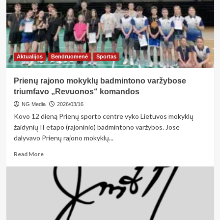
sukurti
erdvės
pojūtį?
Aktualijos
Bendruomenė
Sportas
Prienų rajono mokyklų badmintono varžybose
triumfavo „Revuonos“ komandos
NG Media
2026/03/16
Kovo 12 dieną Prienų sporto centre vyko Lietuvos mokyklų
žaidynių II etapo (rajoninio) badmintono varžybos. Jose
dalyvavo Prienų rajono mokyklų...
Read
Read More
more
about
Prienų
rajono
mokyklų
badmintono
varžybose