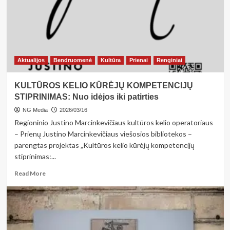
triumfavo
„Revuonos“
komandos
Aktualijos
Bendruomenė
Kultūra
Prienai
Renginiai
KULTŪROS KELIO KŪRĖJŲ KOMPETENCIJŲ
STIPRINIMAS: Nuo idėjos iki patirties
NG Media
2026/03/16
Regioninio Justino Marcinkevičiaus kultūros kelio operatoriaus
– Prienų Justino Marcinkevičiaus viešosios bibliotekos –
parengtas projektas „Kultūros kelio kūrėjų kompetencijų
stiprinimas:...
Read
Read More
more
about
KULTŪROS
KELIO
KŪRĖJŲ