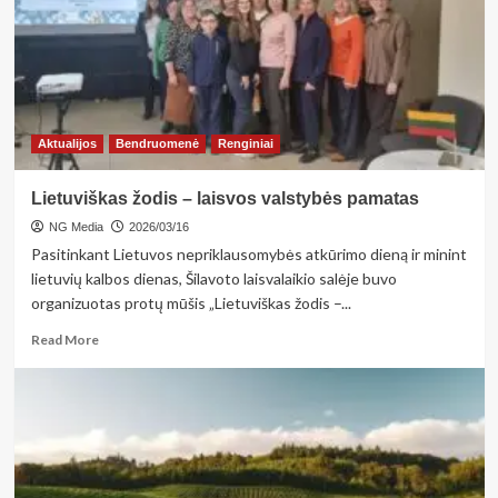
Aktualijos
Bendruomenė
Renginiai
Lietuviškas žodis – laisvos valstybės pamatas
NG Media
2026/03/16
Pasitinkant Lietuvos nepriklausomybės atkūrimo dieną ir minint
lietuvių kalbos dienas, Šilavoto laisvalaikio salėje buvo
organizuotas protų mūšis „Lietuviškas žodis –...
Read
Read More
more
about
Lietuviškas
žodis
–
laisvos
valstybės