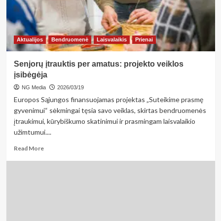
susitarti
žodžiu
Aktualijos
Bendruomenė
Laisvalaikis
Prienai
Senjorų įtrauktis per amatus: projekto veiklos
įsibėgėja
NG Media
2026/03/19
Europos Sąjungos finansuojamas projektas „Suteikime prasmę
gyvenimui“ sėkmingai tęsia savo veiklas, skirtas bendruomenės
įtraukimui, kūrybiškumo skatinimui ir prasmingam laisvalaikio
užimtumui....
Read
Read More
more
about
Senjorų
įtrauktis
per
amatus:
projekto