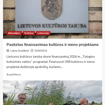
KOMPETENCIJŲ
STIPRINIMAS: Nuo
idėjos
iki
patirties
Aktualijos
Kultūra
Lietuvoje
Paskirtas finansavimas kultūros ir meno projektams
Laima Duoblienė
2026/03/16
Lietuvos kultūros taryba skyrė finansavimą 2026 m. „Tolygios
kultūrinės raidos“ programai. Finansuoti 348 kultūros ir meno
projektai dešimtyje apskričių, kuriems...
Read
Read More
more
about
Paskirtas
finansavimas
kultūros
ir
meno