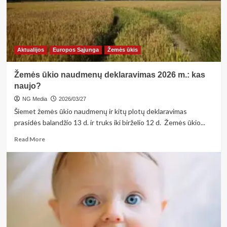
narių
susirinkimas
Aktualijos
Europos Sąjunga
Žemės ūkis
Žemės ūkio naudmenų deklaravimas 2026 m.: kas
naujo?
NG Media
2026/03/27
Šiemet žemės ūkio naudmenų ir kitų plotų deklaravimas
prasidės balandžio 13 d. ir truks iki birželio 12 d. Žemės ūkio...
Read
Read More
more
about
Žemės
ūkio
naudmenų
deklaravimas
2026
m.:
kas