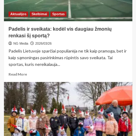
Aktualijos
Skelbimai
Sportas
Padelis ir sveikata: kodėl vis daugiau žmonių
renkasi šį sportą?
NG Media
2026/03/26
Padelis Lietuvoje sparčiai populiarėja ne tik kaip pramoga, bet ir
kaip sąmoningas pasirinkimas rūpintis savo sveikata. Tai
sportas, kuris nereikalauja...
Read
Read More
more
about
Padelis
ir
sveikata:
kodėl
vis
daugiau
žmonių
renkasi