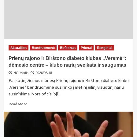
veiklos
įsibėgėja
Aktualijos
Bendruomenė
Birštonas
Prienai
Renginiai
Prienų rajono ir Birštono diabeto klubas „Versmė“:
dėmesio centre – klubo narių sveikata ir saugumas
NG Media
2026/03/18
Paskutinį žiemos mėnesį Prienų rajono ir Birštono diabeto klubo
„Versmė“ bendruomenė susirinko į metinį eilinį visuotinį narių
susirinkimą. Nors oficialioji...
Read
Read More
more
about
Prienų
rajono
ir