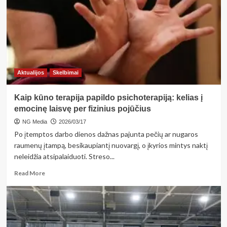
Birštono
diabeto
klubas
„Versmė“:
dėmesio
centre
–
klubo
Aktualijos
Skelbimai
narių
sveikata
Kaip kūno terapija papildo psichoterapiją: kelias į
ir
saugumas
emocinę laisvę per fizinius pojūčius
NG Media
2026/03/17
Po įtemptos darbo dienos dažnas pajunta pečių ar nugaros
raumenų įtampą, besikaupiantį nuovargį, o įkyrios mintys naktį
neleidžia atsipalaiduoti. Streso...
Read
Read More
more
about
Kaip
kūno
terapija