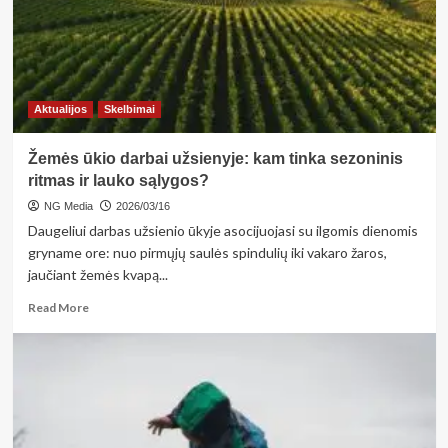
pamatas
Aktualijos
Skelbimai
Žemės ūkio darbai užsienyje: kam tinka sezoninis
ritmas ir lauko sąlygos?
NG Media
2026/03/16
Daugeliui darbas užsienio ūkyje asocijuojasi su ilgomis dienomis
gryname ore: nuo pirmųjų saulės spindulių iki vakaro žaros,
jaučiant žemės kvapą...
Read
Read More
more
about
Žemės
ūkio
darbai
užsienyje:
kam