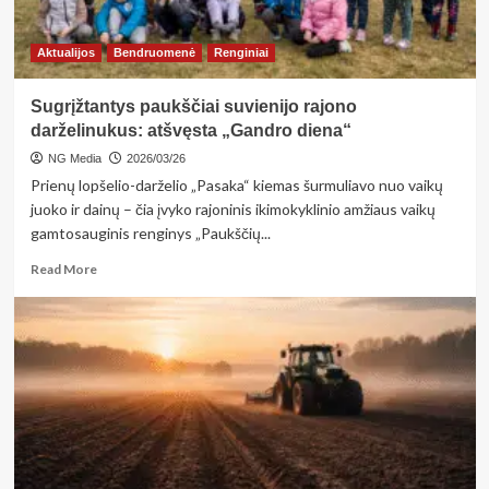
šį
sportą?
Aktualijos
Bendruomenė
Renginiai
Sugrįžtantys paukščiai suvienijo rajono
darželinukus: atšvęsta „Gandro diena“
NG Media
2026/03/26
Prienų lopšelio-darželio „Pasaka“ kiemas šurmuliavo nuo vaikų
juoko ir dainų – čia įvyko rajoninis ikimokyklinio amžiaus vaikų
gamtosauginis renginys „Paukščių...
Read
Read More
more
about
Sugrįžtantys
paukščiai
suvienijo
rajono
darželinukus:
atšvęsta
„Gandro
diena“