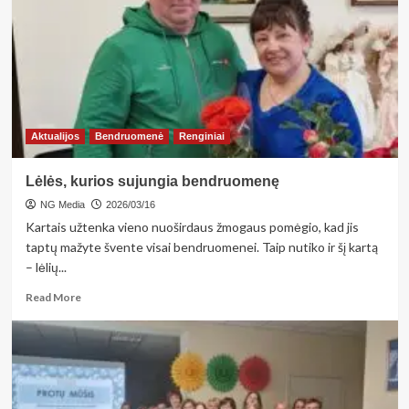
Ašmintos
laisvalaikio
salėje
Aktualijos
Bendruomenė
Renginiai
Lėlės, kurios sujungia bendruomenę
NG Media
2026/03/16
Kartais užtenka vieno nuoširdaus žmogaus pomėgio, kad jis
taptų mažyte švente visai bendruomenei. Taip nutiko ir šį kartą
– lėlių...
Read
Read More
more
about
Lėlės,
kurios
sujungia
bendruomenę