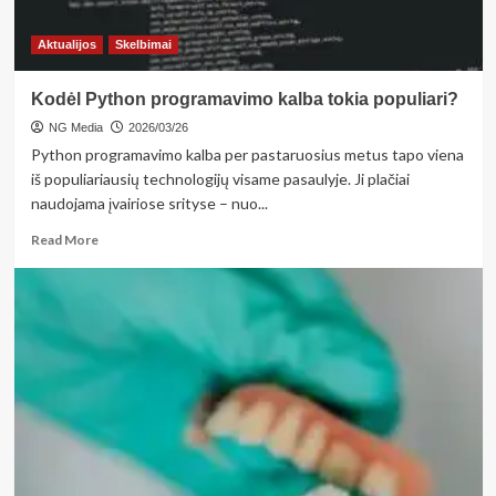
Aktualijos
Skelbimai
Kodėl Python programavimo kalba tokia populiari?
NG Media
2026/03/26
Python programavimo kalba per pastaruosius metus tapo viena
iš populiariausių technologijų visame pasaulyje. Ji plačiai
naudojama įvairiose srityse – nuo...
Read
Read More
more
about
Kodėl
Python
programavimo
kalba
tokia
populiari?