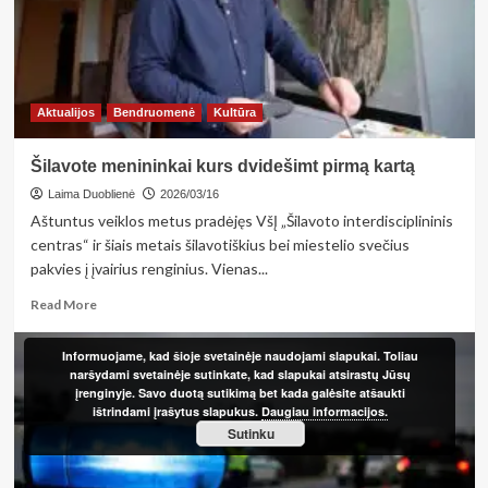
Aktualijos
Bendruomenė
Kultūra
Šilavote menininkai kurs dvidešimt pirmą kartą
Laima Duoblienė
2026/03/16
Aštuntus veiklos metus pradėjęs VšĮ „Šilavoto interdisciplininis
centras“ ir šiais metais šilavotiškius bei miestelio svečius
pakvies į įvairius renginius. Vienas...
Read
Read More
more
about
Informuojame, kad šioje svetainėje naudojami slapukai. Toliau
Šilavote
naršydami svetainėje sutinkate, kad slapukai atsirastų Jūsų
menininkai
įrenginyje. Savo duotą sutikimą bet kada galėsite atšaukti
kurs
ištrindami įrašytus slapukus.
Daugiau informacijos.
dvidešimt
Sutinku
pirmą
kartą