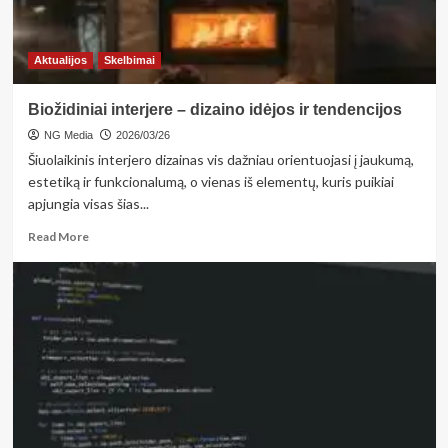
Aktualijos
Skelbimai
Biožidiniai interjere – dizaino idėjos ir tendencijos
NG Media
2026/03/26
Šiuolaikinis interjero dizainas vis dažniau orientuojasi į jaukumą,
estetiką ir funkcionalumą, o vienas iš elementų, kuris puikiai
apjungia visas šias...
Read
Read More
more
about
Biožidiniai
interjere
–
dizaino
idėjos
ir
tendencijos