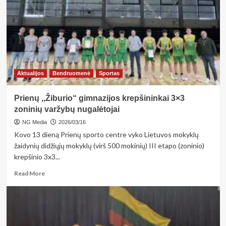
papildo
psichoterapiją:
kelias
į
emocinę
laisvę
per
fizinius
Aktualijos
Bendruomenė
Sportas
pojūčius
Prienų ,,Žiburio“ gimnazijos krepšininkai 3×3
zoninių varžybų nugalėtojai
NG Media
2026/03/16
Kovo 13 dieną Prienų sporto centre vyko Lietuvos mokyklų
žaidynių didžiųjų mokyklų (virš 500 mokinių) III etapo (zoninio)
krepšinio 3x3...
Read
Read More
more
about
Prienų
,,Žiburio“
gimnazijos