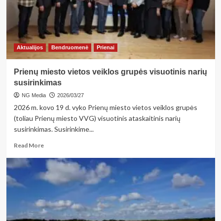
Aktualijos
Bendruomenė
Prienai
Prienų miesto vietos veiklos grupės visuotinis narių
susirinkimas
NG Media
2026/03/27
2026 m. kovo 19 d. vyko Prienų miesto vietos veiklos grupės
(toliau Prienų miesto VVG) visuotinis ataskaitinis narių
susirinkimas. Susirinkime...
Read
Read More
more
about
Prienų
miesto
vietos
veiklos
grupės
visuotinis