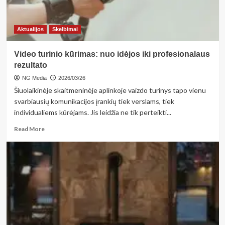
Aktualijos
Skelbimai
Video turinio kūrimas: nuo idėjos iki profesionalaus
rezultato
NG Media
2026/03/26
Šiuolaikinėje skaitmeninėje aplinkoje vaizdo turinys tapo vienu
svarbiausių komunikacijos įrankių tiek verslams, tiek
individualiems kūrėjams. Jis leidžia ne tik perteikti...
Read
Read More
more
about
Video
turinio
kūrimas:
nuo
idėjos
iki
profesionalaus
rezultato