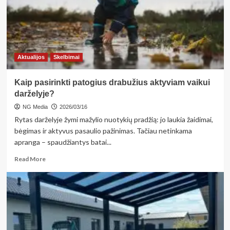
tinka
sezoninis
ritmas
ir
lauko
sąlygos?
Aktualijos
Skelbimai
Kaip pasirinkti patogius drabužius aktyviam vaikui
darželyje?
NG Media
2026/03/16
Rytas darželyje žymi mažylio nuotykių pradžią: jo laukia žaidimai,
bėgimas ir aktyvus pasaulio pažinimas. Tačiau netinkama
apranga – spaudžiantys batai...
Read
Read More
more
about
Kaip
pasirinkti
patogius
drabužius
aktyviam