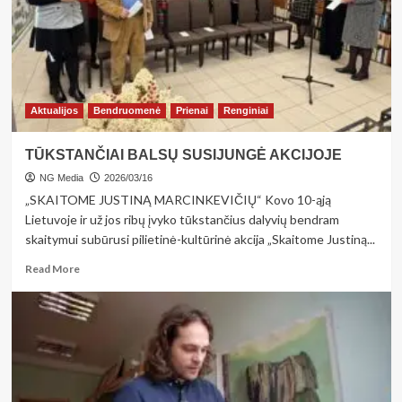
tik
darbe,
bet
ir
laisvalaikiu
Aktualijos
Bendruomenė
Prienai
Renginiai
TŪKSTANČIAI BALSŲ SUSIJUNGĖ AKCIJOJE
NG Media
2026/03/16
„SKAITOME JUSTINĄ MARCINKEVIČIŲ“ Kovo 10-ąją
Lietuvoje ir už jos ribų įvyko tūkstančius dalyvių bendram
skaitymui subūrusi pilietinė-kultūrinė akcija „Skaitome Justiną...
Read
Read More
more
about
TŪKSTANČIAI
BALSŲ
SUSIJUNGĖ
AKCIJOJE