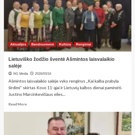
krepšininkai
3×3
zoninių
varžybų
nugalėtojai
Aktualijos
Bendruomenė
Kultūra
Renginiai
Lietuviško žodžio šventė Ašmintos laisvalaikio
salėje
NG Media
2026/03/16
Ašmintos laisvalaikio salėje vyko renginys „Kai kalba prabyla
širdimi“ skirtas Kovo 11-ąjai ir Lietuvių kalbos dienai paminėti.
Justino Marcinkevičiaus eiles...
Read
Read More
more
about
Lietuviško
žodžio
šventė