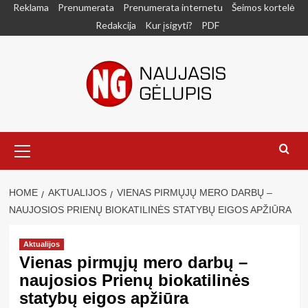
Skip
Reklama
Prenumerata
Prenumerata internetu
Šeimos kortelė
to
Redakcija
Kur įsigyti?
PDF
content
Primary
Menu
HOME
AKTUALIJOS
VIENAS PIRMŲJŲ MERO DARBŲ –
NAUJOSIOS PRIENŲ BIOKATILINĖS STATYBŲ EIGOS APŽIŪRA
Aktualijos
Vienas pirmųjų mero darbų –
naujosios Prienų biokatilinės
statybų eigos apžiūra