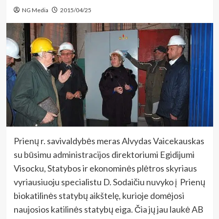
NG Media
2015/04/25
Prienų r. savivaldybės meras Alvydas Vaicekauskas
su būsimu administracijos direktoriumi Egidijumi
Visocku, Statybos ir ekonominės plėtros skyriaus
vyriausiuoju specialistu D. Sodaičiu nuvyko į Prienų
biokatilinės statybų aikštelę, kurioje domėjosi
naujosios katilinės statybų eiga. Čia jų jau laukė AB