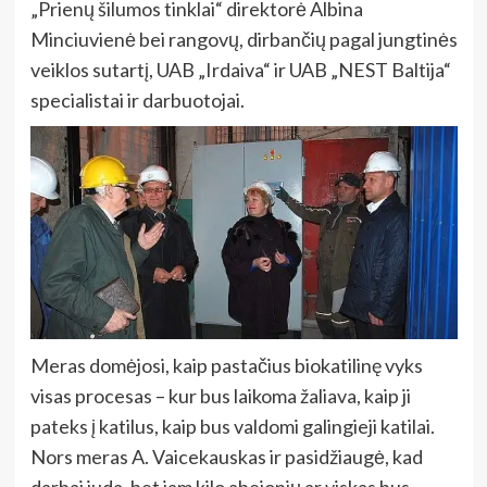
„Prienų šilumos tinklai“ direktorė Albina
Minciuvienė bei rangovų, dirbančių pagal jungtinės
veiklos sutartį, UAB „Irdaiva“ ir UAB „NEST Baltija“
specialistai ir darbuotojai.
Meras domėjosi, kaip pastačius biokatilinę vyks
visas procesas – kur bus laikoma žaliava, kaip ji
pateks į katilus, kaip bus valdomi galingieji katilai.
Nors meras A. Vaicekauskas ir pasidžiaugė, kad