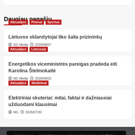
Daugiau panašių…
Aktualijos
Prienai
Sportas
Lietuvos sklandytojai liko šalia prizininkų
NG Media
2026/08/07
Aktualijos
Lietuvoje
Energetikos viceministrės pareigas pradeda eiti
Karolina Štelmokaitė
NG Media
2026/08/03
Aktualijos
Skelbimai
Elektriniai skuteriai: mitai, faktai ir dažniausiai
užduodami klausimai
NG
2026/07/30
Reklama
Prenumerata
Prenumerata internetu