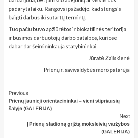
darbai juda, bet jam kilo abejonių ar viskas bus
padaryta laiku. Rangovai pažadėjo, kad stengsis
baigti darbus iki sutartų terminų.
Tuo pačiu buvo apžiūrėtos ir biokatilinės teritorija
ir būsimos darbuotojų darbo patalpos, kuriose
dabar dar šeimininkauja statybininkai.
Jūratė Zailskienė
Prienų r. savivaldybės mero patarėja
Post
Previous
Prienų jaunieji orientacininkai – vieni stipriausių
Navigation
šalyje (GALERIJA)
Next
Į Prienų stadioną grįžtą moksleivių varžybos
(GALERIJA)