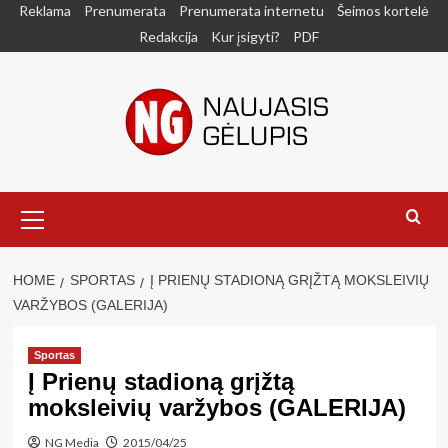
Skip
Reklama
Prenumerata
Prenumerata internetu
Šeimos kortelė
to
Redakcija
Kur įsigyti?
PDF
content
Primary
Menu
HOME
SPORTAS
Į PRIENŲ STADIONĄ GRĮŽTĄ MOKSLEIVIŲ
VARŽYBOS (GALERIJA)
Sportas
Į Prienų stadioną grįžtą
moksleivių varžybos (GALERIJA)
NG Media
2015/04/25