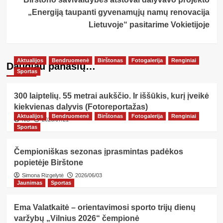
„Energiją taupanti gyvenamųjų namų renovacija
Lietuvoje“ pasitarime Vokietijoje
Aktualijos
Bendruomenė
Birštonas
Fotogalerija
Renginiai
Daugiau panašių…
Sportas
300 laiptelių. 55 metrai aukščio. Ir iššūkis, kurį įveikė
kiekvienas dalyvis (Fotoreportažas)
Aktualijos
Bendruomenė
Birštonas
Fotogalerija
Renginiai
NG
2026/07/21
Sportas
Čempioniškas sezonas įprasmintas padėkos
popietėje Birštone
Simona Rizgelytė
2026/06/03
Jaunimas
Sportas
Ema Valatkaitė – orientavimosi sporto trijų dienų
varžybų „Vilnius 2026“ čempionė