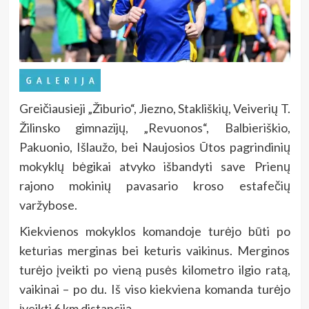
Greičiausieji „Žiburio“, Jiezno, Stakliškių, Veiverių T.
Žilinsko gimnazijų, „Revuonos“, Balbieriškio,
Pakuonio, Išlaužo, bei Naujosios Ūtos pagrindinių
mokyklų bėgikai atvyko išbandyti save Prienų
rajono mokinių pavasario kroso estafečių
varžybose.
Kiekvienos mokyklos komandoje turėjo būti po
keturias merginas bei keturis vaikinus. Merginos
turėjo įveikti po vieną pusės kilometro ilgio ratą,
vaikinai – po du. Iš viso kiekviena komanda turėjo
įveikti 6 km distanciją.