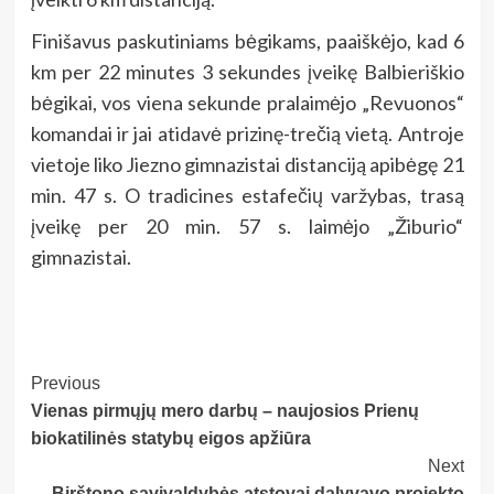
Finišavus paskutiniams bėgikams, paaiškėjo, kad 6
km per 22 minutes 3 sekundes įveikę Balbieriškio
bėgikai, vos viena sekunde pralaimėjo „Revuonos“
komandai ir jai atidavė prizinę-trečią vietą. Antroje
vietoje liko Jiezno gimnazistai distanciją apibėgę 21
min. 47 s. O tradicines estafečių varžybas, trasą
įveikę per 20 min. 57 s. laimėjo „Žiburio“
gimnazistai.
Post
Previous
Vienas pirmųjų mero darbų – naujosios Prienų
Navigation
biokatilinės statybų eigos apžiūra
Next
Birštono savivaldybės atstovai dalyvavo projekto