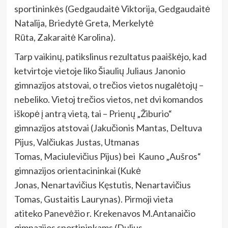
sportininkės (Gedgaudaitė Viktorija, Gedgaudaitė
Natalija, Briedytė Greta, Merkelytė
Rūta, Zakaraitė Karolina).
Tarp vaikinų, patikslinus rezultatus paaiškėjo, kad
ketvirtoje vietoje liko Šiaulių Juliaus Janonio
gimnazijos atstovai, o trečios vietos nugalėtojų –
nebeliko. Vietoj trečios vietos, net dvi komandos
iškopė į antrą vietą, tai – Prienų „Žiburio“
gimnazijos atstovai (Jakučionis Mantas, Deltuva
Pijus, Valčiukas Justas, Utmanas
Tomas, Maciulevičius Pijus) bei Kauno „Aušros“
gimnazijos orientacininkai (Kukė
Jonas, Nenartavičius Kęstutis, Nenartavičius
Tomas, Gustaitis Laurynas). Pirmoji vieta
atiteko Panevėžio r. Krekenavos M.Antanaičio
gimnazijos sportininkams (Dulius