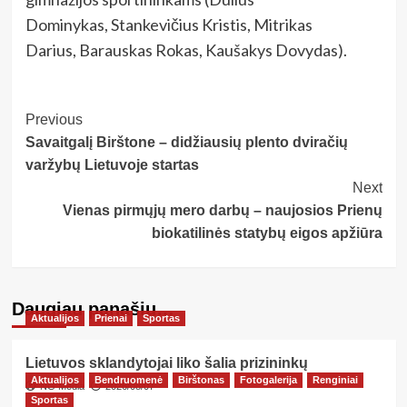
Dominykas, Stankevičius Kristis, Mitrikas
Darius, Barauskas Rokas, Kaušakys Dovydas).
Post
Previous
Savaitgalį Birštone – didžiausių plento dviračių
Navigation
varžybų Lietuvoje startas
Next
Vienas pirmųjų mero darbų – naujosios Prienų
biokatilinės statybų eigos apžiūra
Daugiau panašių…
Aktualijos
Prienai
Sportas
Lietuvos sklandytojai liko šalia prizininkų
Aktualijos
Bendruomenė
Birštonas
Fotogalerija
Renginiai
NG Media
2026/08/07
Sportas