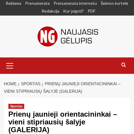
Skip
Reklama
Prenumerata
Prenumerata internetu
Šeimos kortelė
to
Redakcija
Kur įsigyti?
PDF
content
Primary
Menu
HOME
SPORTAS
PRIENŲ JAUNIEJI ORIENTACININKAI –
VIENI STIPRIAUSIŲ ŠALYJE (GALERIJA)
Sportas
Prienų jaunieji orientacininkai –
vieni stipriausių šalyje
(GALERIJA)