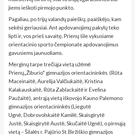
jiems ieškoti pirmojo punkto.
Pagaliau, po trijų valandų paieškų, paaiškėjo, kam
sekėsi geriausiai. Ant apdovanojimų pakylų teko
lipti ir, vos prieš savaitę, Prienų šile vykusiame
orientacinio sporto čempionate apdovanojimus
gavusiems jaunuoliams.
Merginų tarpe trečiąja vietą užėmė
Prienų„Žiburio“ gimnazijos orientacininkės (Rūta
Maceinaitė, Aurelija Valčiukaitė, Kristina
Kalakauskaitė, Rūta Zablackaitė ir Evelina
Paužaitė), antrąją vietą iškovojo Kauno Palemono
gimnazijos orientacininkės (Liegutė
Ugnė, Dobrovolskaitė Kamilė, Skaisgirytė
Justė, Skaisgirytė Austė, Skučaitė Ugnė), o pirmąją
vietą – Šilalės r. Pajūrio St.Biržiškio gimnazijos