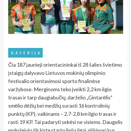
Čia 187 jaunieji orientacininkai iš 28 šalies švietimo
įstaigų dalyvavo Lietuvos mokinių olimpinio
festivalio orientavimosi sporto finalinėse
varžybose. Merginoms teko įveikti 2,2 km ilgio
trasas ir tarp daugiabučių, darželio „Gintarėlis“
smėlio dėžių bei medžių surasti 16 kontrolinių
punktų (KP), vaikinams – 2,7-2,8 km ilgio trasas ir
rasti 19 KP. Tai padaryti sekėsi ne visiems. Daugelis
moksleivių tik kirtę starto liniją ilgai aiškinosi kur