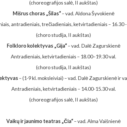
(choreografijos salė, II aukštas)
Mišrus choras „Šilas“
– vad. Aldona Šyvokienė
iais, antradieniais, trečiadieniais, ketvirtadieniais – 16.30 -
(choro studija, II aukštas)
Folkloro kolektyvas „Gija“
– vad. Dalė Zagurskienė
Antradieniais, ketvirtadieniais – 18.00–19.30 val.
(choro studija, II aukštas)
lektyvas
– (1-9 kl. moksleiviai) – vad. Dalė Zagurskienė ir 
Antradieniais, ketvirtadieniais – 14.00-15.30 val.
(choreografijos salė, II aukštas)
Vaikų ir jaunimo teatras „Čia“
– vad. Alma Vaišnienė