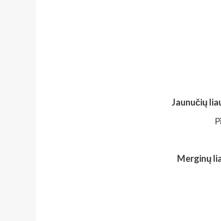
Jaunučių lia
P
Merginų li