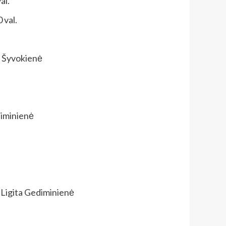
al.
 val.
a Šyvokienė
diminienė
. Ligita Gediminienė