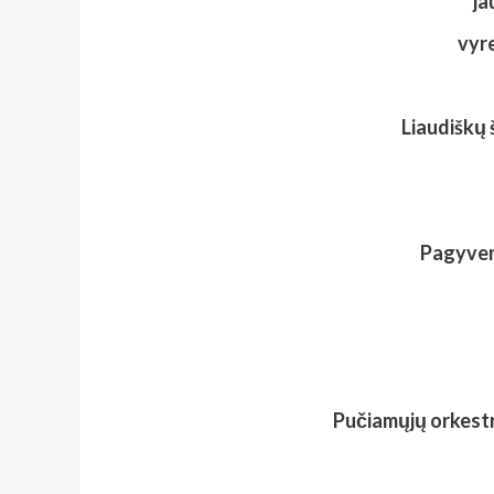
ja
vyr
Liaudiškų 
Pagyven
Pučiamųjų orkest