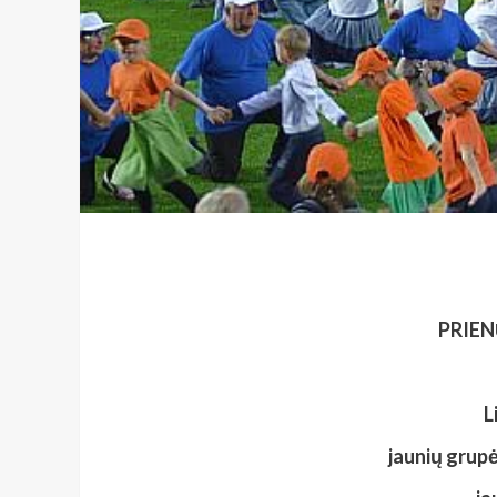
PRIEN
L
jaunių grup