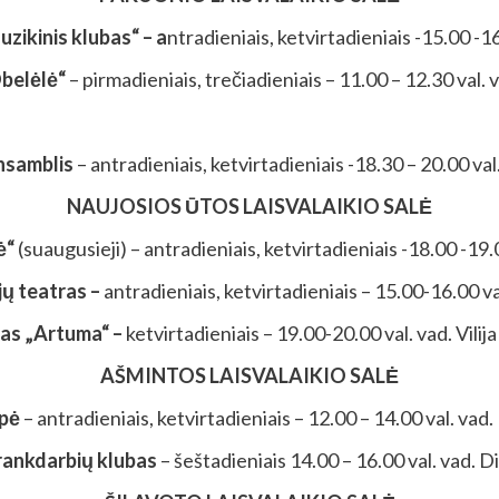
uzikinis klubas“ – a
ntradieniais, ketvirtadieniais -15.00 -1
belėlė“
– pirmadieniais, trečiadieniais – 11.00 – 12.30 val.
nsamblis
– antradieniais, ketvirtadieniais -18.30 – 20.00 va
NAUJOSIOS ŪTOS
LAISVALAIKIO SALĖ
ė“
(suaugusieji) – antradieniais, ketvirtadieniais -18.00 -19
jų teatras –
antradieniais, ketvirtadieniais – 15.00-16.00 v
as „Artuma“ –
ketvirtadieniais – 19.00-20.00 val. vad. Vili
AŠMINTOS LAISVALAIKIO SALĖ
upė
– antradieniais, ketvirtadieniais – 12.00 – 14.00 val. vad
ankdarbių klubas
– šeštadieniais 14.00 – 16.00 val. vad. D