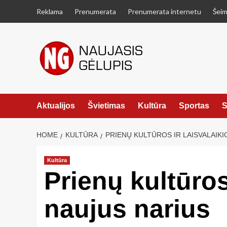
Skip
Reklama
Prenumerata
Prenumerata internetu
Šeim
to
content
Aktualijos
Švietimas
Kultūra
Sportas
S
HOME
KULTŪRA
PRIENŲ KULTŪROS IR LAISVALAIKI
Kultūra
Prienų kultūros
naujus narius