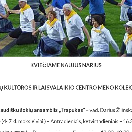
KVIEČIAME NAUJUS NARIUS
Ų KULTŪROS IR LAISVALAIKIO CENTRO MENO KOLE
iaudiškų šokių ansamblis „Trapukas“ –
vad. Darius Žilinsk
ė
(4- 7 kl. moksleiviai ) – Antradieniais, ketvirtadieniais – 16.