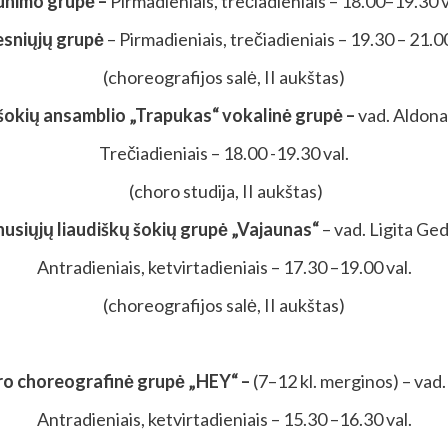
unimo grupė –
Pirmadieniais, trečiadieniais – 18.00–19.30 v
esniųjų grupė
– Pirmadieniais, trečiadieniais – 19.30 – 21.00
(choreografijos salė, II aukštas)
šokių ansamblio „Trapukas“ vokalinė grupė –
vad. Aldon
Trečiadieniais – 18.00 -19.30 val.
(choro studija, II aukštas)
usiųjų liaudiškų šokių grupė „Vajaunas“
– vad. Ligita Ge
Antradieniais, ketvirtadieniais – 17.30 –19.00 val.
(choreografijos salė, II aukštas)
ro choreografinė grupė „HEY“ –
(7–12 kl. merginos) – vad
Antradieniais, ketvirtadieniais – 15.30 –16.30 val.