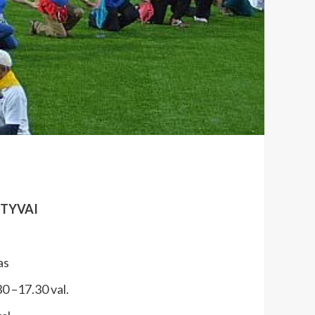
KTYVAI
as
30 –17.30 val.