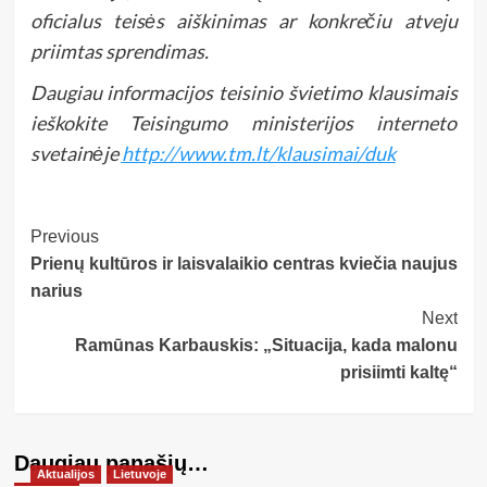
oficialus teisės aiškinimas ar konkrečiu atveju
priimtas sprendimas.
Daugiau informacijos teisinio švietimo klausimais
ieškokite Teisingumo ministerijos interneto
svetainėje
http://www.tm.lt/klausimai/duk
Post
Previous
Prienų kultūros ir laisvalaikio centras kviečia naujus
Navigation
narius
Next
Ramūnas Karbauskis: „Situacija, kada malonu
prisiimti kaltę“
Daugiau panašių…
Aktualijos
Lietuvoje