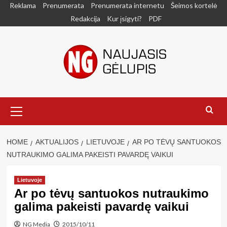
Skip
Reklama
Prenumerata
Prenumerata internetu
Šeimos kortelė
to
Redakcija
Kur įsigyti?
PDF
content
Primary
Menu
HOME
AKTUALIJOS
LIETUVOJE
AR PO TĖVŲ SANTUOKOS
NUTRAUKIMO GALIMA PAKEISTI PAVARDĘ VAIKUI
Lietuvoje
Ar po tėvų santuokos nutraukimo
galima pakeisti pavardę vaikui
NG Media
2015/10/11