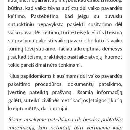
būtina, kad vaiko tėvas sutiktų dėl vaiko pavardės
keitimo. Pastebėtina, kad jeigu su buvusiu
sutuoktiniu nepavyksta pasiekti susitarimo dėl
vaiko pavardės keitimo, turite teisę kreiptis į teismą
su prašymu pakeisti vaiko pavardę be kito iš vaiko
turimų tėvų sutikimo. Tačiau atkreiptinas dėmesys
į tai, kad teismų praktikoje pasitaiko atvejų, kuomet
tokie pareiškimai nėra tenkinami.
Kilus papildomiems klausimams dėl vaiko pavardės
pakeitimo procedūros, dokumentų pateikimo,
įvertinę pateiktą prašymą, išsamią informaciją
galėtų suteikti civilinės metrikacijos įstaigos, į kurią
kreiptumėtės, darbuotojai.
Šiame atsakyme pateikiama tik bendro pobūdžio
informacija, kuri neturėtų būti vertinama kaip