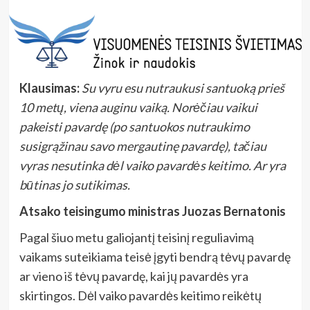
Klausimas:
Su vyru esu nutraukusi santuoką prieš
10 metų, viena auginu vaiką. Norėčiau vaikui
pakeisti pavardę (po santuokos nutraukimo
susigrąžinau savo mergautinę pavardę), tačiau
vyras nesutinka dėl vaiko pavardės keitimo. Ar yra
būtinas jo sutikimas.
Atsako teisingumo ministras Juozas Bernatonis
Pagal šiuo metu galiojantį teisinį reguliavimą
vaikams suteikiama teisė įgyti bendrą tėvų pavardę
ar vieno iš tėvų pavardę, kai jų pavardės yra
skirtingos. Dėl vaiko pavardės keitimo reikėtų