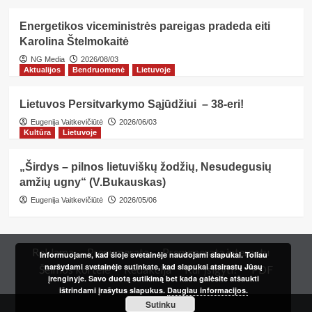
Energetikos viceministrės pareigas pradeda eiti
Karolina Štelmokaitė
NG Media
2026/08/03
Aktualijos
Bendruomenė
Lietuvoje
Lietuvos Persitvarkymo Sąjūdžiui – 38-eri!
Eugenija Vaitkevičiūtė
2026/06/03
Kultūra
Lietuvoje
„Širdys – pilnos lietuviškų žodžių, Nesudegusių
amžių ugny“ (V.Bukauskas)
Eugenija Vaitkevičiūtė
2026/05/06
Reklama
Prenumerata
Prenumerata internetu
Informuojame, kad šioje svetainėje naudojami slapukai. Toliau
naršydami svetainėje sutinkate, kad slapukai atsirastų Jūsų
Šeimos kortelė
Redakcija
Kur įsigyti?
PDF
įrenginyje. Savo duotą sutikimą bet kada galėsite atšaukti
ištrindami įrašytus slapukus.
Daugiau informacijos.
Sutinku