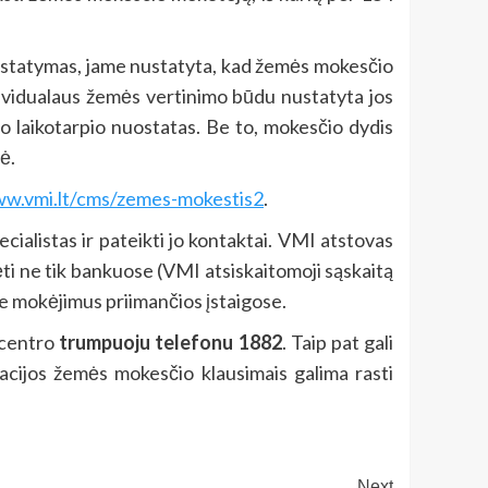
 įstatymas, jame nustatyta, kad žemės mokesčio
dividualaus žemės vertinimo būdu nustatyta jos
o laikotarpio nuostatas. Be to, mokesčio dydis
ė.
ww.vmi.lt/cms/zemes-mokestis2
.
alistas ir pateikti jo kontaktai. VMI atstovas
i ne tik bankuose (VMI atsiskaitomoji sąskaitą
se mokėjimus priimančios įstaigose.
 centro
trumpuoju telefonu 1882
. Taip pat gali
macijos žemės mokesčio klausimais galima rasti
Next