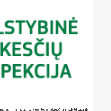
ajono ir Birštono žemės mokesčio mokėtojai iki