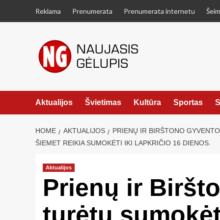
Skip
Reklama
Prenumerata
Prenumerata internetu
Šeim
to
content
Aktualijos
Švietimas
Kultūra
Sportas
S
HOME
AKTUALIJOS
PRIENŲ IR BIRŠTONO GYVENTO
ŠIEMET REIKIA SUMOKĖTI IKI LAPKRIČIO 16 DIENOS.
Aktualijos
Prienų ir Birš
turėtų sumokėt