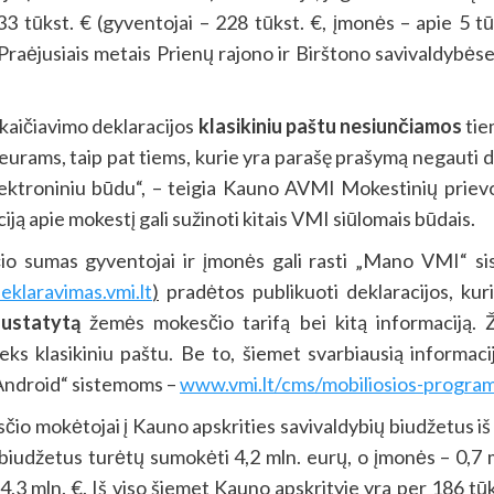
33 tūkst. € (gyventojai – 228 tūkst. €, įmonės – apie 5 tū
. Praėjusiais metais Prienų rajono ir Birštono savivaldyb
kaičiavimo deklaracijos
klasikiniu paštu
nesiunčiamos
tie
rams, taip pat tiems, kurie yra parašę prašymą negauti dek
lektroniniu būdu“, – teigia Kauno AVMI Mokestinių priev
ą apie mokestį gali sužinoti kitais VMI siūlomais būdais.
 sumas gyventojai ir įmonės gali rasti „Mano VMI“ si
deklaravimas.vmi.lt
)
pradėtos publikuoti deklaracijos, kur
nustatytą
žemės mokesčio tarifą bei kitą informaciją. 
eks klasikiniu paštu. Be to, šiemet svarbiausią informaci
 „Android“ sistemoms –
www.vmi.lt/cms/mobiliosios-progra
 mokėtojai į Kauno apskrities savivaldybių biudžetus iš 
 biudžetus turėtų sumokėti 4,2 mln. eurų, o įmonės – 0,7 
,3 mln. €. Iš viso šiemet Kauno apskrityje yra per 186 tū