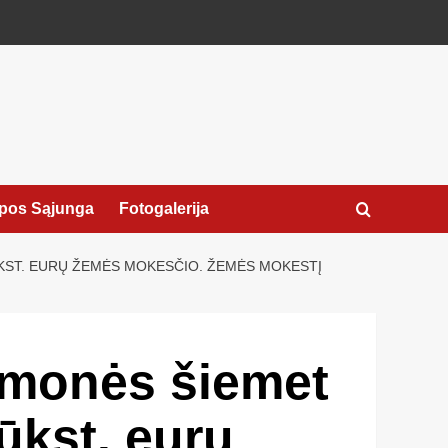
pos Sąjunga
Fotogalerija
ŪKST. EURŲ ŽEMĖS MOKESČIO. ŽEMĖS MOKESTĮ
 įmonės šiemet
ūkst. eurų