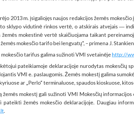
rėjo 2013 m. įsigaliojęs naujos redakcijos žemės mokesčio
to sklypo vidutinė rinkos vertė, o atskirais atvejais ― in
s žemės mokestinė vertė skaičiuojama taikant pereinamoj
o žemės mokesčio tarifo bei lengvatų”, – primena J. Stankien
 mokesčio tarifus galima sužinoti VMI svetainėje
http://w
jui pateikiamoje deklaracijoje nurodytas mokesčių speci
udojantis VMI e. paslaugomis. Žemės mokestį galima sumokėt
 skyriuose ar „Perlo“ terminaluose, spaudos kioskuose, kito
ą žemės mokestį gali sužinoti VMI Mokesčių informacijos
tai pateikti žemės mokesčio deklaracijoje. Daugiau infor
lt
.