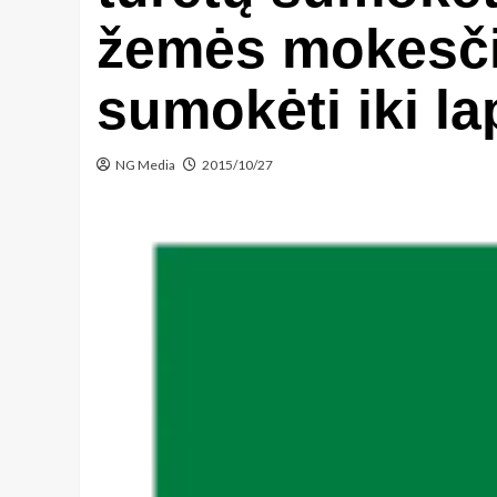
žemės mokesčio
sumokėti iki la
NG Media
2015/10/27