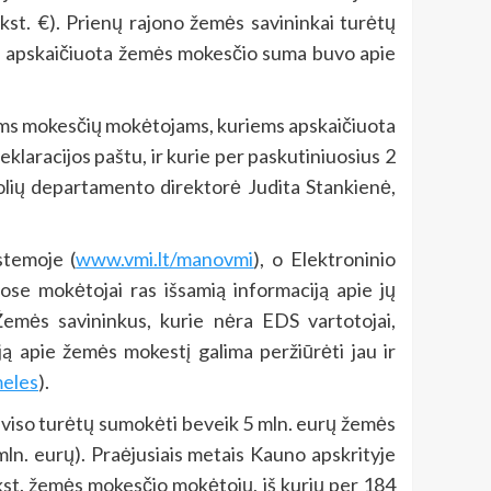
kst. €). Prienų rajono žemės savininkai turėtų
ėse apskaičiuota žemės mokesčio suma buvo apie
ms mokesčių mokėtojams, kuriems apskaičiuota
laracijos paštu, ir kurie per paskutiniuosius 2
olių departamento direktorė Judita Stankienė,
stemoje (
www.vmi.lt/manovmi
), o Elektroninio
iose mokėtojai ras išsamią informaciją apie jų
Žemės savininkus, kurie nėra EDS vartotojai,
ją apie žemės mokestį galima peržiūrėti jau ir
meles
).
viso turėtų sumokėti beveik 5 mln. eurų žemės
mln. eurų). Praėjusiais metais Kauno apskrityje
kst. žemės mokesčio mokėtojų, iš kurių per 184