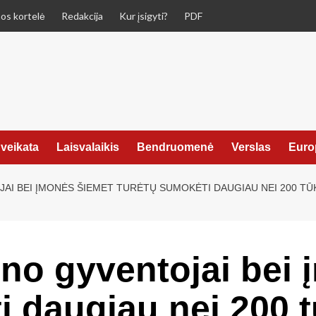
os kortelė
Redakcija
Kur įsigyti?
PDF
veikata
Laisvalaikis
Bendruomenė
Verslas
Euro
JAI BEI ĮMONĖS ŠIEMET TURĖTŲ SUMOKĖTI DAUGIAU NEI 200 T
tono gyventojai bei
i daugiau nei 200 t