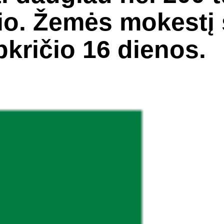
. Žemės mokestį š
pkričio 16 dienos.