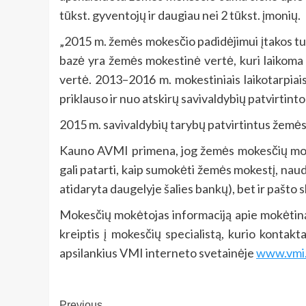
tūkst. gyventojų ir daugiau nei 2 tūkst. įmonių.
„2015 m. žemės mokesčio padidėjimui įtakos tu
bazė yra žemės mokestinė vertė, kuri laikoma 
vertė. 2013–2016 m. mokestiniais laikotarpiai
priklauso ir nuo atskirų savivaldybių patvirtint
2015 m. savivaldybių tarybų patvirtintus žemės
Kauno AVMI primena, jog žemės mokesčių mokėto
gali patarti, kaip sumokėti žemės mokestį, na
atidaryta daugelyje šalies bankų), bet ir pašto
Mokesčių mokėtojas informaciją apie mokėtin
kreiptis į mokesčių specialistą, kurio kontak
apsilankius VMI interneto svetainėje
www.vmi.
Previous