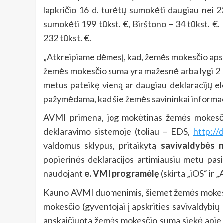
lapkričio 16 d. turėtų sumokėti daugiau nei 2
sumokėti 199 tūkst. €, Birštono – 34 tūkst. €
232 tūkst. €.
„Atkreipiame dėmesį, kad, žemės mokesčio aps
žemės mokesčio suma yra mažesnė arba lygi 2 eu
metus pateikę vieną ar daugiau deklaracijų e
pažymėdama, kad šie žemės savininkai informacij
AVMI primena, jog mokėtinas žemės mokesčio
deklaravimo sistemoje (toliau – EDS,
http://
valdomus sklypus, pritaikytą
savivaldybės 
popierinės deklaracijos artimiausiu metu pasi
naudojant
e. VMI programėlę
(skirta „iOS“ ir
Kauno AVMI duomenimis, šiemet žemės mokesčio
mokesčio (gyventojai į apskrities savivaldybių
apskaičiuota žemės mokesčio suma siekė apie 4