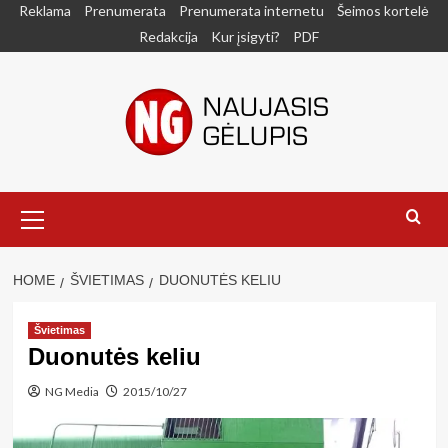
Skip
Reklama
Prenumerata
Prenumerata internetu
Šeimos kortelė
to
Redakcija
Kur įsigyti?
PDF
content
Primary
Menu
HOME
ŠVIETIMAS
DUONUTĖS KELIU
Švietimas
Duonutės keliu
NG Media
2015/10/27