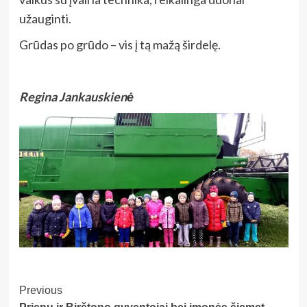
užauginti.
Grūdas po grūdo – vis į tą mažą širdelę.
Regina Jankauskienė
Post
Previous