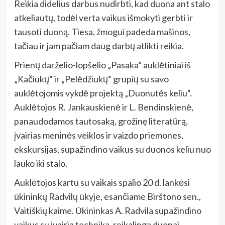
Reikia didelius darbus nudirbti, kad duona ant stalo
atkeliautų, todėl verta vaikus išmokyti gerbti ir
tausoti duoną. Tiesa, žmogui padeda mašinos,
tačiau ir jam pačiam daug darbų atlikti reikia.
Prienų darželio-lopšelio „Pasaka“ auklėtiniai iš
„Kačiukų“ ir „Pelėdžiukų“ grupių su savo
auklėtojomis vykdė projektą „Duonutės keliu“.
Auklėtojos R. Jankauskienė ir L. Bendinskienė,
panaudodamos tautosaką, grožinę literatūrą,
įvairias meninės veiklos ir vaizdo priemones,
ekskursijas, supažindino vaikus su duonos keliu nuo
lauko iki stalo.
Auklėtojos kartu su vaikais spalio 20 d. lankėsi
ūkininkų Radvilų ūkyje, esančiame Birštono sen.,
Vaitiškių kaime. Ūkininkas A. Radvila supažindino
vaikus su įvairia technika, reikalinga duonai