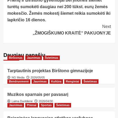
Prienų ir Birštono gyventojai bei įmonės šiemet
Navigation
turėtų sumokėti daugiau nei 200 tūkst. eurų žemės
mokesčio. Žemės mokestį šiemet reikia sumokėti iki
lapkričio 16 dienos.
Next
„ŽMOGIŠKUMO KRAITĖ“ PAKUONYJE
Daugiau panašių…
Birštonas
Jaunimas
Švietimas
Tarptautinis projektas Birštono gimnazijoje
NG Media
2026/05/05
Bendruomenė
Jaunimas
Kultūra
Renginiai
Švietimas
Muzikos sparnais per pavasarį
Laima Duoblienė
2026/04/30
Jaunimas
Prienai
Sportas
Švietimas