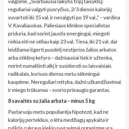
valgome. „Svarbiausia laikytis trijų taisyklių:
reguliariai valgyti pusryčius, 2/3 dienos kalorijų
suvartoti iki 15 val. ir nevalgyti po 19 val.,“ – vardina
V. Kavaliauskas. Paliesiaus klinikos specialistas
priduria, kad norint jaustis energingai, miegoti
reikia eiti ne vėliau kaip 23 val. Tiesa, iki
21 val. dar
leidžiama išgerti puodelį nestiprios žalios arbatos
arba stiklinę kefyro – dažniausiai tiek ir užtenka,
norint numalšinti alkį ir susidoroti su laisvaisiais
radikalais, kuriuos dienos metu sėkmingai
kaupėme. Nereguliari mityba, dažni užkandžiavimai
ir miego trūkumas – svorio prieaugio garantas.
8 savaitės su žalia arbata – minus 5 kg
Pastaruoju metu populiarėja hipotezė, kad ne
kalorijų perteklius, o lėta medžiagų apykaita ir
ryškūs cukraus kiekio svyravimai organizme yra