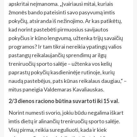
apskritai neįmanoma. „Įvairiausi mitai, kuriais
žmonės bando pateisinti savo pasyvumą imtis
pokyčių, atsiranda iš nežinojimo. Ar kas patikėtų,
kad norint pastebėti pirmuosius savijautos
pokyčius ir kūno lengvumą, užtenka trijų savaičių
programos? Ir tam tikrai nereikia ypatingų valios
pastangų reikalaujančių sprendimų ar ilgų
treniruočių sporto salėje – užtenka vos kelių
paprastų pokyčių kasdieninėje rutinoje, kurių
naudą pastebėjus, pats kūnas reikalaus daugiau,“ –
mitus paneigia Valdemaras Kavaliauskas.
2/3 dienos raciono būtina suvartoti iki 15 val.
Norint numesti svorio, jokiu būdu negalima iškart
imtis dietų ir alinančių treniruočių sporto salėje.
Visų pirma, reikia sureguliuoti, kada ir kiek