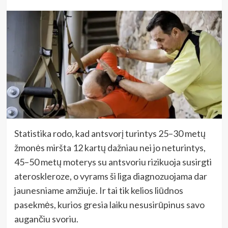
Statistika rodo, kad antsvorį turintys 25–30 metų
žmonės miršta 12 kartų dažniau nei jo neturintys,
45–50 metų moterys su antsvoriu rizikuoja susirgti
ateroskleroze, o vyrams ši liga diagnozuojama dar
jaunesniame amžiuje. Ir tai tik kelios liūdnos
pasekmės, kurios gresia laiku nesusirūpinus savo
augančiu svoriu.