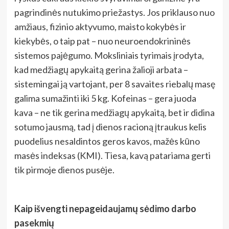
pagrindinės nutukimo priežastys. Jos priklauso nuo
amžiaus, fizinio aktyvumo, maisto kokybės ir
kiekybės, o taip pat – nuo neuroendokrininės
sistemos pajėgumo. Moksliniais tyrimais įrodyta,
kad medžiagų apykaitą gerina žalioji arbata –
sistemingai ją vartojant, per 8 savaites riebalų masę
galima sumažinti iki 5 kg. Kofeinas – gera juoda
kava – ne tik gerina medžiagų apykaitą, bet ir didina
sotumo jausmą, tad į dienos racioną įtraukus kelis
puodelius nesaldintos geros kavos, mažės kūno
masės indeksas (KMI). Tiesa, kavą patariama gerti
tik pirmoje dienos pusėje.
Kaip išvengti nepageidaujamų sėdimo darbo
pasekmių