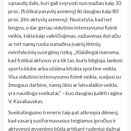
sąnaudų dalis, kuri gali svyruoti nuo mažiau kaip 10
proc. (fiziškai pasyvių asmenų) iki daugiau kaip 80
proc. (itin aktyvių asmenų). Nustatyta, kad net
lengvo, o dar geriau vidutinio intensyvumo fizinė
veikla, tokia kaip vaikščiojimas, važiavimas dviračiu
ar net namų ruoša sumažina įvairių lėtinių
neinfekcinių susirgimų riziką. „Klaidingai manoma,
kad fiziškai aktyvus yra tik tas, kuris bėgioja, lankosi
sporto klube arba užsiima kitokia sportine veikla.
Visa vidutinio intensyvumo fizinė veikla, susijusi su
žmogaus darbine, namų ūkio ar laisvalaikio veikla,
yra naudinga sveikatai,“ – kuo daugiau judėti ragina
V. Kavaliauskas.
Sveikatingumo treneris taip pat atkreipia dėmesį,
kad vasarą susiformavusius teigiamus įpročius ir
aktyvesnį gyvenimo būdą artėjant rudeniui dažnai