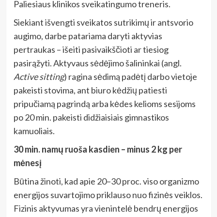
Paliesiaus klinikos sveikatingumo treneris.
Siekiant išvengti sveikatos sutrikimų ir antsvorio
augimo, darbe patariama daryti aktyvias
pertraukas – išeiti pasivaikščioti ar tiesiog
pasirąžyti. Aktyvaus sėdėjimo šalininkai (angl.
Active sitting
) ragina sėdimą padėtį darbo vietoje
pakeisti stovima, ant biuro kėdžių patiesti
pripučiamą pagrindą arba kėdes kelioms sesijoms
po 20 min. pakeisti didžiaisiais gimnastikos
kamuoliais.
30 min. namų ruoša kasdien – minus 2 kg per
mėnesį
Būtina žinoti, kad apie 20–30 proc. viso organizmo
energijos suvartojimo priklauso nuo fizinės veiklos.
Fizinis aktyvumas yra vienintelė bendrų energijos