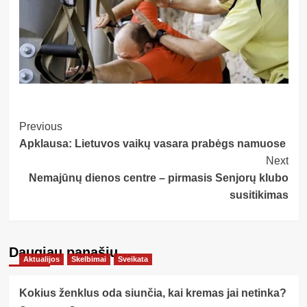
Post
Previous
Apklausa: Lietuvos vaikų vasara prabėgs namuose
Navigation
Next
Nemajūnų dienos centre – pirmasis Senjorų klubo
susitikimas
Daugiau panašių…
Aktualijos
Skelbimai
Sveikata
Kokius ženklus oda siunčia, kai kremas jai netinka?