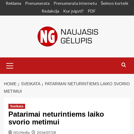
Skip
Reklama
Prenumerata
Prenumerata internetu
Šeimos kortelė
to
Redakcija
Kur įsigyti?
PDF
content
Primary
Menu
HOME
SVEIKATA
PATARIMAI NETURINTIEMS LAIKO SVORIO
METIMUI
Sveikata
Patarimai neturintiems laiko
svorio metimui
NG Media
2016/07/28