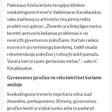
Paliesiaus fizinio krūvio terapijos klinikos
sveikatingumo treneris Valdemaras Kavaliauskas
sako, kad kovą su antsvoriu visų pirmą reikia
pradėti nuo galvos: „Žmonės yra linkę ilgus metus
kentėti antsvorio keliamas problemas ir vis
nesiryžti gyvensenos pokyčiams. Kartais rankos
nusvyra ir po neteisingų bandymų, todėl visada
rekomenduoju pokyčius į rutiną įtraukti pamažu.
Vasara tam yra pats geriausias metas,“ – sako V.
Kavaliauskas.
Gyvensenos įpročius ne vėlu keisti bet kuriame
amžiuje
Sveikatingumo treneris nepritaria mitui, kad
žmonėms, perkopusiems
30 met
ų, gyvensenos
įpročius keisti yra labai sunku arba to padaryti