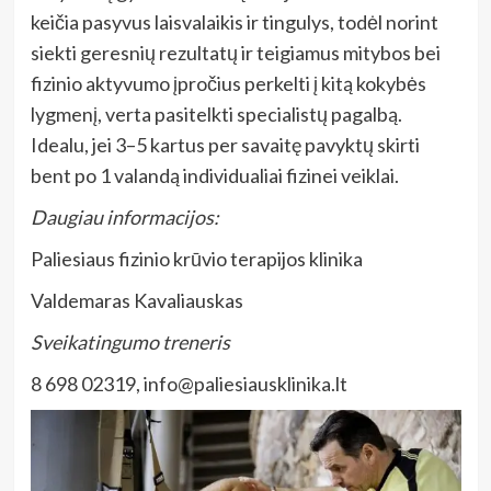
keičia pasyvus laisvalaikis ir tingulys, todėl norint
siekti geresnių rezultatų ir teigiamus mitybos bei
fizinio aktyvumo įpročius perkelti į kitą kokybės
lygmenį, verta pasitelkti specialistų pagalbą.
Idealu, jei 3–5 kartus per savaitę pavyktų skirti
bent po 1 valandą individualiai fizinei veiklai.
Daugiau informacijos:
Paliesiaus fizinio krūvio terapijos klinika
Valdemaras Kavaliauskas
Sveikatingumo treneris
8 69
8 02319,
info@paliesiausklinika.lt