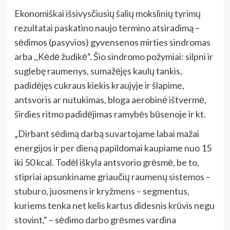
Ekonomiškai išsivysčiusių šalių mokslinių tyrimų
rezultatai paskatino naujo termino atsiradimą –
sėdimos (pasyvios) gyvensenos mirties sindromas
arba ,,Kėdė žudikė“. Šio sindromo požymiai: silpni ir
suglebę raumenys, sumažėjęs kaulų tankis,
padidėjęs cukraus kiekis kraujyje ir šlapime,
antsvoris ar nutukimas, bloga aerobinė ištvermė,
širdies ritmo padidėjimas ramybės būsenoje ir kt.
„Dirbant sėdimą darbą suvartojame labai mažai
energijos ir per dieną papildomai kaupiame nuo 15
iki 50 kcal. Todėl iškyla antsvorio grėsmė, be to,
stipriai apsunkiname griaučių raumenų sistemos –
stuburo, juosmens ir kryžmens – segmentus,
kuriems tenka net kelis kartus didesnis krūvis negu
stovint,“ – sėdimo darbo grėsmes vardina