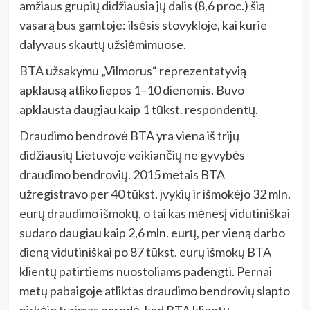
amžiaus grupių didžiausia jų dalis (8,6 proc.) šią
vasarą bus gamtoje: ilsėsis stovykloje, kai kurie
dalyvaus skautų užsiėmimuose.
BTA užsakymu „Vilmorus“ reprezentatyvią
apklausą atliko liepos 1–10 dienomis. Buvo
apklausta daugiau kaip 1 tūkst. respondentų.
Draudimo bendrovė BTA yra viena iš trijų
didžiausių
Lietuvoje veikiančių ne gyvybės
draudimo bendrovių. 2015 metais BTA
užregistravo per 40 tūkst. įvykių ir išmokėjo 32 mln.
eurų draudimo išmokų, o tai kas mėnesį vidutiniškai
sudaro daugiau kaip 2,6 mln. eurų, per vieną darbo
dieną vidutiniškai po 87 tūkst. eurų išmokų BTA
klientų patirtiems nuostoliams padengti. Pernai
metų pabaigoje atliktas draudimo bendrovių slapto
pirkėjo tyrimas parodė, kad BTA klientų