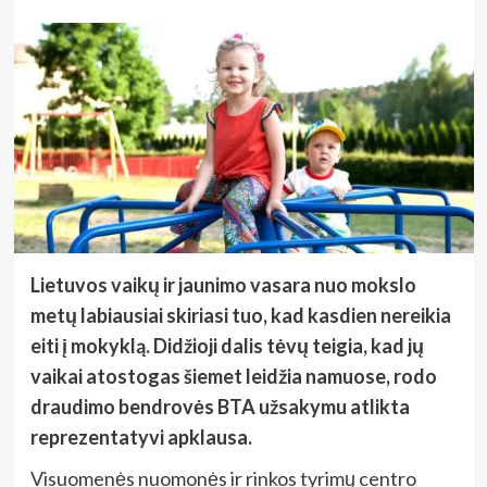
Lietuvos vaikų ir jaunimo vasara nuo mokslo
metų labiausiai skiriasi tuo, kad kasdien nereikia
eiti į mokyklą. Didžioji dalis tėvų teigia, kad jų
vaikai atostogas šiemet leidžia namuose, rodo
draudimo bendrovės BTA užsakymu atlikta
reprezentatyvi apklausa.
Visuomenės nuomonės ir rinkos tyrimų centro