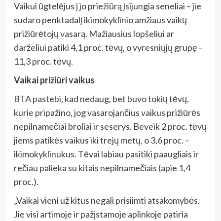
Vaikui ūgtelėjus į jo priežiūrą įsijungia seneliai – jie
sudaro penktadalį ikimokyklinio amžiaus vaikų
prižiūrėtojų vasarą. Mažiausius lopšeliui ar
darželiui patiki 4,1 proc. tėvų, o vyresniųjų grupę –
11,3 proc. tėvų.
Vaikai prižiūri vaikus
BTA pastebi, kad nedaug, bet buvo tokių tėvų,
kurie pripažino, jog vasarojančius vaikus prižiūrės
nepilnamečiai broliai ir seserys. Beveik 2 proc. tėvų
jiems patikės vaikus iki trejų metų, o 3,6 proc. –
ikimokyklinukus. Tėvai labiau pasitiki paaugliais ir
rečiau palieka su kitais nepilnamečiais (apie 1,4
proc.).
„Vaikai vieni už kitus negali prisiimti atsakomybės.
Jie visi artimoje ir pažįstamoje aplinkoje patiria