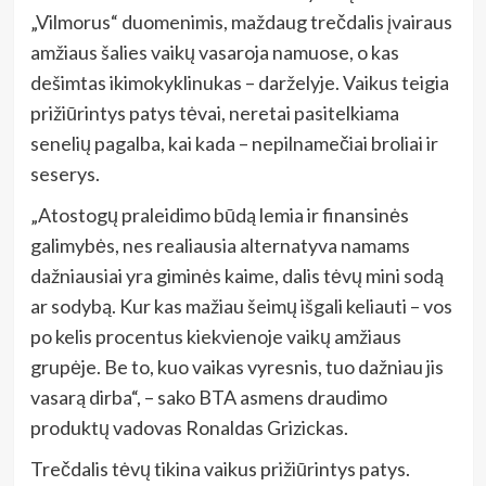
„Vilmorus“ duomenimis, maždaug trečdalis įvairaus
amžiaus šalies vaikų vasaroja namuose, o kas
dešimtas ikimokyklinukas – darželyje. Vaikus teigia
prižiūrintys patys tėvai, neretai pasitelkiama
senelių pagalba, kai kada – nepilnamečiai broliai ir
seserys.
„Atostogų praleidimo būdą lemia ir finansinės
galimybės, nes realiausia alternatyva namams
dažniausiai yra giminės kaime, dalis tėvų mini sodą
ar sodybą. Kur kas mažiau šeimų išgali keliauti – vos
po kelis procentus kiekvienoje vaikų amžiaus
grupėje. Be to, kuo vaikas vyresnis, tuo dažniau jis
vasarą dirba“, – sako BTA asmens draudimo
produktų vadovas Ronaldas Grizickas.
Trečdalis tėvų tikina vaikus prižiūrintys patys.