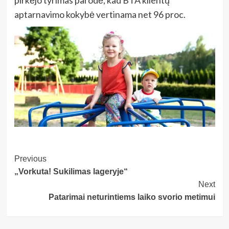
aptarnavimo kokybė vertinama net 96 proc.
Post
Previous
„Vorkuta! Sukilimas lageryje“
Navigation
Next
Patarimai neturintiems laiko svorio metimui