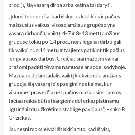
proc. jų šią vasarą dirba arba ketina tai daryti.
„Įdomi tendencija, kad išskyrus kūdikius ir pačius
mažiausius vaikus, visose amžiaus grupėse yra
vasarą dirbančių vaikų. 4–7 ir 8–13 metų amžiaus
grupėse tokių po 1,4 proc., nors legaliai dirbti gali
tik vaikai nuo 14 metų ir tai jiems patikint tik pačius
lengviausius darbus. Greičiausiai mažesni vaikai
prašomi padėti tėvams namuose ar sode, sodyboje.
Maždaug dešimtadalis vaikų kiekvienoje amžiaus
grupėje šią vasarą leis pas gimines kaime, kur
visuomet praverčia net pačios mažiausios rankos,
tačiau reikia būti atsargiems dėl erkių platinamų
ligų ir žaizdų užkrėtimo stablige pavojaus“, – sako R.
Grizickas.
Jaunesni moksleiviai išsiskiria tuo, kad iš visų