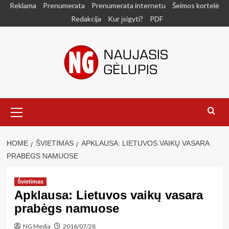
Skip
Reklama
Prenumerata
Prenumerata internetu
Šeimos kortelė
to
Redakcija
Kur įsigyti?
PDF
content
Primary
Menu
HOME
ŠVIETIMAS
APKLAUSA: LIETUVOS VAIKŲ VASARA
PRABĖGS NAMUOSE
Švietimas
Apklausa: Lietuvos vaikų vasara
prabėgs namuose
NG Media
2016/07/28