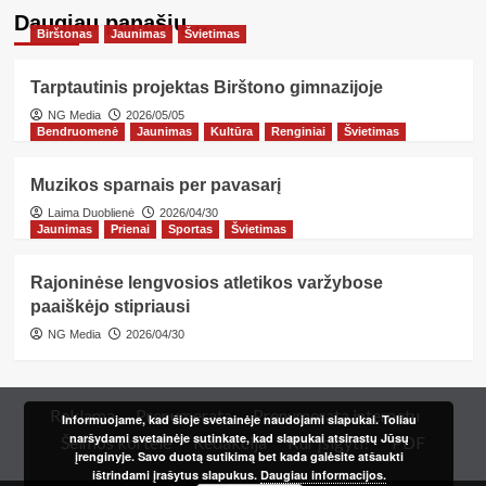
Daugiau panašių…
Birštonas
Jaunimas
Švietimas
Tarptautinis projektas Birštono gimnazijoje
NG Media
2026/05/05
Bendruomenė
Jaunimas
Kultūra
Renginiai
Švietimas
Muzikos sparnais per pavasarį
Laima Duoblienė
2026/04/30
Jaunimas
Prienai
Sportas
Švietimas
Rajoninėse lengvosios atletikos varžybose
paaiškėjo stipriausi
NG Media
2026/04/30
Reklama
Prenumerata
Prenumerata internetu
Informuojame, kad šioje svetainėje naudojami slapukai. Toliau
naršydami svetainėje sutinkate, kad slapukai atsirastų Jūsų
Šeimos kortelė
Redakcija
Kur įsigyti?
PDF
įrenginyje. Savo duotą sutikimą bet kada galėsite atšaukti
ištrindami įrašytus slapukus.
Daugiau informacijos.