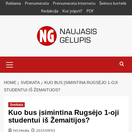
Skip
Reklama
Prenumerata
Prenumerata internetu
Šeimos kortelė
to
Redakcija
Kur įsigyti?
PDF
content
Primary
Menu
HOME
SVEIKATA
KUO BUS ĮSIMINTINA RUGSĖJO 1-OJI
STUDENTUI IŠ ŽEMAITIJOS?
Sveikata
Kuo bus įsimintina Rugsėjo 1-oji
studentui iš Žemaitijos?
NG Media
2015/09/01