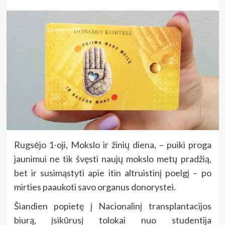
Rugsėjo 1-oji, Mokslo ir žinių diena, – puiki proga
jaunimui ne tik švęsti naujų mokslo metų pradžią,
bet ir susimąstyti apie itin altruistinį poelgį – po
mirties paaukoti savo organus donorystei.
Šiandien popietę į Nacionalinį transplantacijos
biurą, įsikūrusį tolokai nuo studentija