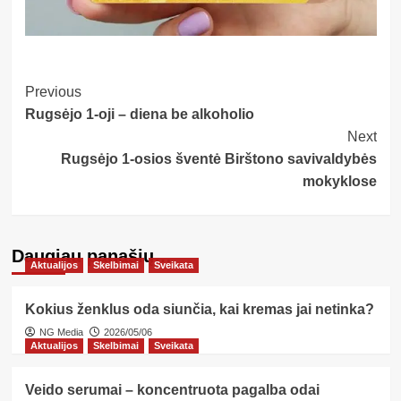
Post
Previous
Rugsėjo 1-oji – diena be alkoholio
Navigation
Next
Rugsėjo 1-osios šventė Birštono savivaldybės
mokyklose
Daugiau panašių…
Aktualijos
Skelbimai
Sveikata
Kokius ženklus oda siunčia, kai kremas jai netinka?
NG Media
2026/05/06
Aktualijos
Skelbimai
Sveikata
Veido serumai – koncentruota pagalba odai