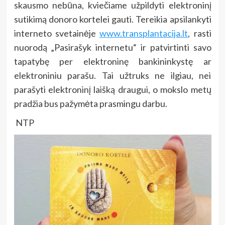
skausmo nebūna, kviečiame užpildyti elektroninį
sutikimą donoro kortelei gauti. Tereikia apsilankyti
interneto svetainėje
www.transplantacija.lt
, rasti
nuorodą „Pasirašyk internetu“ ir patvirtinti savo
tapatybę per elektroninę bankininkystę ar
elektroniniu parašu. Tai užtruks ne ilgiau, nei
parašyti elektroninį laišką draugui, o mokslo metų
pradžia bus pažymėta prasmingu darbu.
NTP