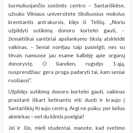
šurmuliuojančio sostinės centro – Santariškėse,
užsuko Vilniaus universitete tiksliuosius mokslus
kremtantis antrakursis, kilęs iš Telšių. „Noriu
užpildyti sutikimą donoro kortelei gauti, –
žemaitiškai santūriai apsilankymo tikslą atskleidė
vaikinas. – Seniai norėjau taip pasielgti, nes su
tėvais namuose jau esame kalbėję apie organų
donorystę. O šiandien, rugsėjo 1-ąją,
nusprendžiau: gera proga padaryti tai, kam seniai
ruošiausi“.
Užpildęs sutikimą donoro kortelei gauti, vaikinas
prasitarė iškart ketinantis eiti duoti ir kraujo į
Santariškių Kraujo centrą. Argi ne puiku: per kelias
akimirkas – net du kilnūs poelgiai!
Jei ir Jūs, mieli studentai, manote, kad svetimo