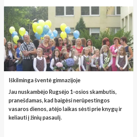
Iškilminga šventė gimnazijoje
Jau nuskambėjo Rugsėjo 1-osios skambutis,
pranešdamas, kad baigėsi nerūpestingos
vasaros dienos, atėjo laikas sėsti prie knygų ir
keliauti į žinių pasaulį.