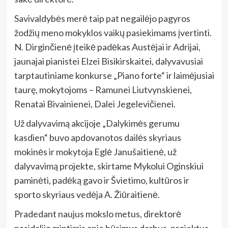
Savivaldybės merė taip pat negailėjo pagyros
žodžių meno mokyklos vaikų pasiekimams įvertinti.
N. Dirginčienė įteikė padėkas Austėjai ir Adrijai,
jaunajai pianistei Elzei Bisikirskaitei, dalyvavusiai
tarptautiniame konkurse „Piano forte“ ir laimėjusiai
taurę, mokytojoms – Ramunei Liutvynskienei,
Renatai Bivainienei, Dalei Jegelevičienei.
Už dalyvavimą akcijoje „Dalykimės gerumu
kasdien“ buvo apdovanotos dailės skyriaus
mokinės ir mokytoja Eglė Janušaitienė, už
dalyvavimą projekte, skirtame Mykolui Oginskiui
paminėti, padėką gavo ir Švietimo, kultūros ir
sporto skyriaus vedėja A. Žiūraitienė.
Pradedant naujus mokslo metus, direktorė
pasidalijo mintimis apie būsimus darbus, projektus,