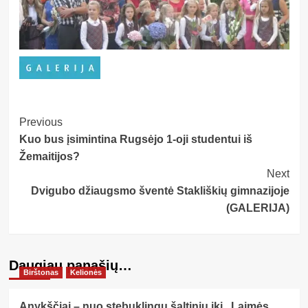
Post
Previous
Kuo bus įsimintina Rugsėjo 1-oji studentui iš
Navigation
Žemaitijos?
Next
Dvigubo džiaugsmo šventė Stakliškių gimnazijoje
(GALERIJA)
Daugiau panašių…
Birštonas
Kelionės
Anykščiai – nuo stebuklingų šaltinių iki „Laimės