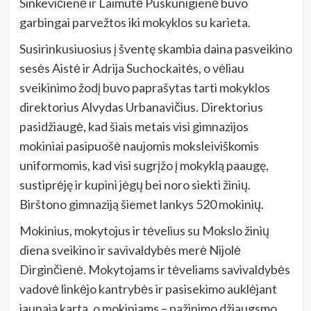
Sinkevičienė ir Laimutė Puskunigienė buvo
garbingai parvežtos iki mokyklos su karieta.
Susirinkusiuosius į šventę skambia daina pasveikino
sesės Aistė ir Adrija Suchockaitės, o vėliau
sveikinimo žodį buvo paprašytas tarti mokyklos
direktorius Alvydas Urbanavičius. Direktorius
pasidžiaugė, kad šiais metais visi gimnazijos
mokiniai pasipuošė naujomis moksleiviškomis
uniformomis, kad visi sugrįžo į mokyklą paaugę,
sustiprėję ir kupini jėgų bei noro siekti žinių.
Birštono gimnaziją šiemet lankys 520 mokinių.
Mokinius, mokytojus ir tėvelius su Mokslo žinių
diena sveikino ir savivaldybės merė Nijolė
Dirginčienė. Mokytojams ir tėveliams savivaldybės
vadovė linkėjo kantrybės ir pasisekimo auklėjant
jaunąją kartą, o mokiniams – pažinimo džiaugsmo,