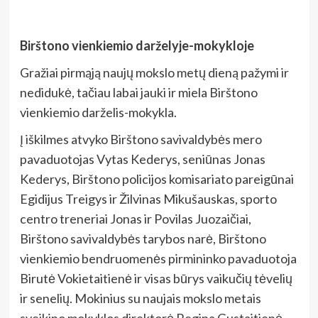
Birštono vienkiemio darželyje-mokykloje
Gražiai pirmąją naujų mokslo metų dieną pažymi ir
nedidukė, tačiau labai jauki ir miela Birštono
vienkiemio darželis-mokykla.
Į iškilmes atvyko Birštono savivaldybės mero
pavaduotojas Vytas Kederys, seniūnas Jonas
Kederys, Birštono policijos komisariato pareigūnai
Egidijus Treigys ir Žilvinas Mikušauskas, sporto
centro treneriai Jonas ir Povilas Juozaičiai,
Birštono savivaldybės tarybos narė, Birštono
vienkiemio bendruomenės pirmininko pavaduotoja
Birutė Vokietaitienė ir visas būrys vaikučių tėvelių
ir senelių. Mokinius su naujais mokslo metais
sveikino mokyklos direktorė Regina Gustaitienė,