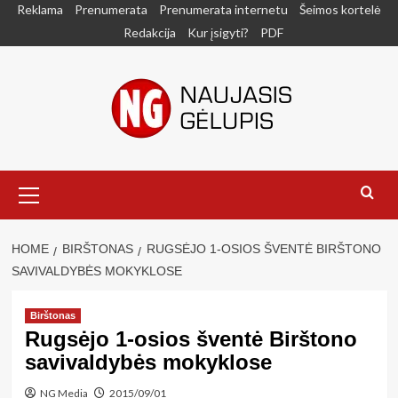
Skip
Reklama
Prenumerata
Prenumerata internetu
Šeimos kortelė
to
Redakcija
Kur įsigyti?
PDF
content
Primary
Menu
HOME
BIRŠTONAS
RUGSĖJO 1-OSIOS ŠVENTĖ BIRŠTONO
SAVIVALDYBĖS MOKYKLOSE
Birštonas
Rugsėjo 1-osios šventė Birštono
savivaldybės mokyklose
NG Media
2015/09/01