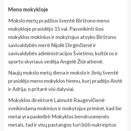
Meno mokykloje
Mokslo metų pradžios šventė Birštono meno
mokykloje prasidėjo 15 val. Pasveikinti šios
mokyklos mokinius ir mokytojus atvyko Birštono
savivaldybės merė Nijolė Dirginčienė ir
savivaldybės administracijos Švietimo, kultūros ir
sporto skyriaus vedėja Angelė Žiūraitienė.
Naujų mokslo metų diena ir mokslo ir žinių šventė
prasidėjo meno mokyklos himnu, kurį pradėjo Aistė
ir Adrija, o pritarė visi dalyviai.
Mokyklos direktorė Laimutė Raugevičienė
sveikindama mokinius ir mokytojus priminė, kad šie
metai yra paskelbti Mokyklos bendruomenės
metais, tad ir visų pastangos turi būti nukreiptos