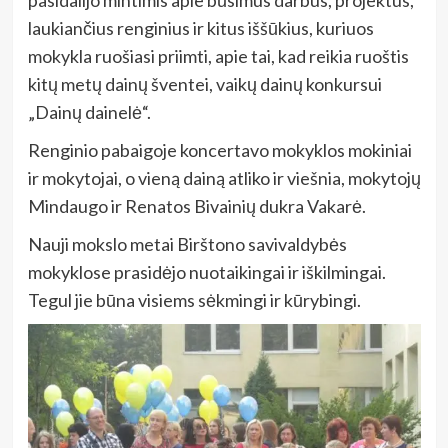
laukiančius renginius ir kitus iššūkius, kuriuos
mokykla ruošiasi priimti, apie tai, kad reikia ruoštis
kitų metų dainų šventei, vaikų dainų konkursui
„Dainų dainelė“.
Renginio pabaigoje koncertavo mokyklos mokiniai
ir mokytojai, o vieną dainą atliko ir viešnia, mokytojų
Mindaugo ir Renatos Bivainių dukra Vakarė.
Nauji mokslo metai Birštono savivaldybės
mokyklose prasidėjo nuotaikingai ir iškilmingai.
Tegul jie būna visiems sėkmingi ir kūrybingi.