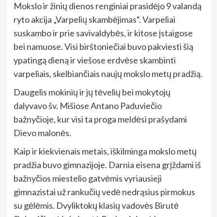
Mokslo ir žinių dienos renginiai prasidėjo 9 valandą
ryto akcija „Varpelių skambėjimas“. Varpeliai
suskambo ir prie savivaldybės, ir kitose įstaigose
bei namuose. Visi birštoniečiai buvo pakviesti šią
ypatingą dieną ir viešose erdvėse skambinti
varpeliais, skelbiančiais naujų mokslo metų pradžią.
Daugelis mokinių ir jų tėvelių bei mokytojų
dalyvavo šv. Mišiose Antano Paduviečio
bažnyčioje, kur visi ta proga meldėsi prašydami
Dievo malonės.
Kaip ir kiekvienais metais, iškilminga mokslo metų
pradžia buvo gimnazijoje. Darnia eisena grįždami iš
bažnyčios miestelio gatvėmis vyriausieji
gimnazistai už rankučių vedė nedrąsius pirmokus
su gėlėmis. Dvyliktokų klasių vadovės Birutė