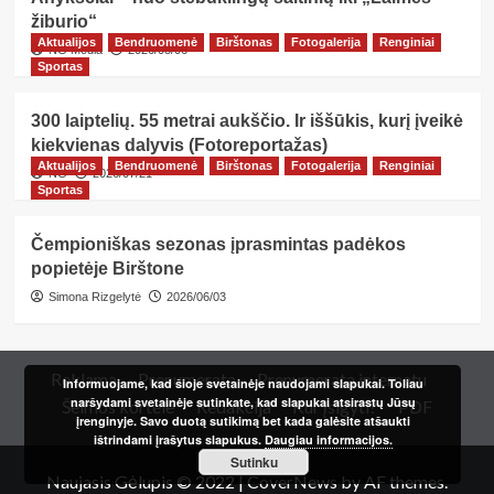
žiburio“
Aktualijos
Bendruomenė
Birštonas
Fotogalerija
Renginiai
NG Media
2026/08/06
Sportas
300 laiptelių. 55 metrai aukščio. Ir iššūkis, kurį įveikė
kiekvienas dalyvis (Fotoreportažas)
Aktualijos
Bendruomenė
Birštonas
Fotogalerija
Renginiai
NG
2026/07/21
Sportas
Čempioniškas sezonas įprasmintas padėkos
popietėje Birštone
Simona Rizgelytė
2026/06/03
Reklama
Prenumerata
Prenumerata internetu
Informuojame, kad šioje svetainėje naudojami slapukai. Toliau
naršydami svetainėje sutinkate, kad slapukai atsirastų Jūsų
Šeimos kortelė
Redakcija
Kur įsigyti?
PDF
įrenginyje. Savo duotą sutikimą bet kada galėsite atšaukti
ištrindami įrašytus slapukus.
Daugiau informacijos.
Sutinku
Naujasis Gėlupis © 2022
|
CoverNews
by AF themes.