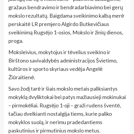
gražaus bendravimo ir bendradarbiavimo bei gerų
mokslo rezultatų. Baigdama sveikinimo kalbą merė
perskaitė LR premjero Algirdo Butkevičiaus
sveikinimą Rugsėjo 1-osios, Mokslo ir žinių dienos,
proga.
Moksleivius, mokytojus ir tėvelius sveikino ir
Birštono savivaldybės administracijos Švietimo,
kultūros ir sporto skyriaus vedėja Angelė
Žiūraitienė.
Savo žodį tarė ir šiais mokslo metais paliksiantys
mokyklą dvyliktokai bei patys mažiausieji mokinukai
– pirmokėliai. Rugsėjo 1-oji – graži rudens šventė,
tačiau dvelkianti nostalgija tiems, kurie paliko
mokyklos suolą, ir nerimu pradedantiems
paskutinius ir pirmutinius mokslo metus.