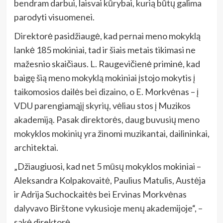
bendram darbui, laisvai kūrybai, kurią būtų galima
parodyti visuomenei.
Direktorė pasidžiaugė, kad pernai meno mokyklą
lankė 185 mokiniai, tad ir šiais metais tikimasi ne
mažesnio skaičiaus. L. Raugevičienė priminė, kad
baigę šią meno mokyklą mokiniai įstojo mokytis į
taikomosios dailės bei dizaino, o E. Morkvėnas – į
VDU parengiamąjį skyrių, vėliau stos į Muzikos
akademiją. Pasak direktorės, daug buvusių meno
mokyklos mokinių yra žinomi muzikantai, dailininkai,
architektai.
„Džiaugiuosi, kad net 5 mūsų mokyklos mokiniai –
Aleksandra Kolpakovaitė, Paulius Matulis, Austėja
ir Adrija Suchockaitės bei Ervinas Morkvėnas
dalyvavo Birštone vykusioje menų akademijoje“, –
sakė direktorė.