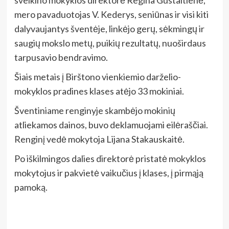
mero pavaduotojas V. Kederys, seniūnas ir visi kiti
dalyvaujantys šventėje, linkėjo gerų, sėkmingų ir
saugių mokslo metų, puikių rezultatų, nuoširdaus
tarpusavio bendravimo.
Šiais metais į Birštono vienkiemio darželio-
mokyklos pradines klases atėjo 33 mokiniai.
Šventiniame renginyje skambėjo mokinių
atliekamos dainos, buvo deklamuojami eilėraščiai.
Renginį vedė mokytoja Lijana Stakauskaitė.
Po iškilmingos dalies direktorė pristatė mokyklos
mokytojus ir pakvietė vaikučius į klases, į pirmąją
pamoką.