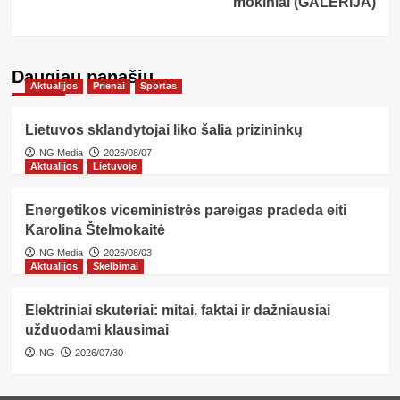
mokiniai (GALERIJA)
Daugiau panašių…
Aktualijos
Prienai
Sportas
Lietuvos sklandytojai liko šalia prizininkų
NG Media
2026/08/07
Aktualijos
Lietuvoje
Energetikos viceministrės pareigas pradeda eiti
Karolina Štelmokaitė
NG Media
2026/08/03
Aktualijos
Skelbimai
Elektriniai skuteriai: mitai, faktai ir dažniausiai
užduodami klausimai
NG
2026/07/30