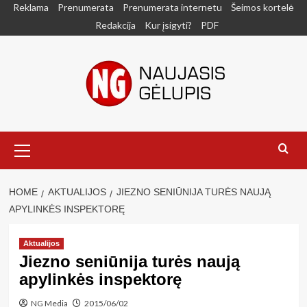
Skip
Reklama
Prenumerata
Prenumerata internetu
Šeimos kortelė
to
Redakcija
Kur įsigyti?
PDF
content
Primary
Menu
HOME
AKTUALIJOS
JIEZNO SENIŪNIJA TURĖS NAUJĄ
APYLINKĖS INSPEKTORĘ
Aktualijos
Jiezno seniūnija turės naują
apylinkės inspektorę
NG Media
2015/06/02