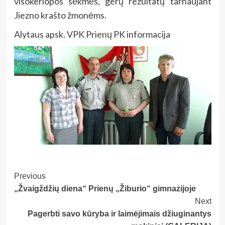
visokeriopos sėkmės,
gerų rezultatų tarnaujant
Jiezno krašto žmonėms.
Alytaus apsk. VPK Prienų PK informacija
Post
Previous
„Žvaigždžių diena“ Prienų „Žiburio“ gimnazijoje
Navigation
Next
Pagerbti savo kūryba ir laimėjimais džiuginantys