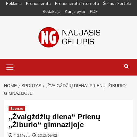
Skip
Reklama
Prenumerata
Prenumerata internetu
Šeimos kortelė
to
Redakcija
Kur įsigyti?
PDF
content
Primary
Menu
HOME
SPORTAS
„ŽVAIGŽDŽIŲ DIENA“ PRIENŲ „ŽIBURIO“
GIMNAZIJOJE
Sportas
„Žvaigždžių diena“ Prienų
„Žiburio“ gimnazijoje
NG Media
2015/06/02