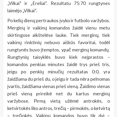
„Vilkai“ ir „Ereliai“. Rezultatu 75:70 rungtynes
laimėjo „Vilkai“.
Po kelių dienų pertraukos įvyko ir futbolo varžybos.
Merginų ir vaikinų komandos žaidė vienu metu
skirtingose aikštelėse lauke. Tiek merginų, tiek
vaikinų rinktinių nebuvo aiškūs favoritai, todėl
rungtynės buvo įtemptos, ypač merginų komandų.
Rungtynių taisyklės buvo kiek neįprastos –
komandos penkias minutes žaidė trys prieš tris,
jeigu po penkių minučių rezultatas 0:0, yra
žaidžiama du prieš du, o jeigu ir tada nėra pelnomas
įvartis, žaidžiama vienas prieš vieną. Žaidimo vienas
prieš vieną prireikė net du kartus merginų
varžybose. Pirmą vietą užėmė antrokės, o
ketvirtokės liko antros, trečią – pirmokės, o ketvirtą
– trečiokės. Vaikinų komandos buvo tik dvi –