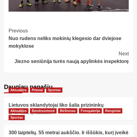
Post
Previous
Nuo rudens neliks mokinių klegesio dar dviejose
Navigation
mokyklose
Next
Jiezno seniūnija turės naują apylinkės inspektorę
Daugiau panašių…
Aktualijos
Prienai
Sportas
Lietuvos sklandytojai liko šalia prizininkų
Aktualijos
Bendruomenė
Birštonas
Fotogalerija
Renginiai
NG Media
2026/08/07
Sportas
300 laiptelių. 55 metrai aukščio. Ir iššūkis, kurį įveikė