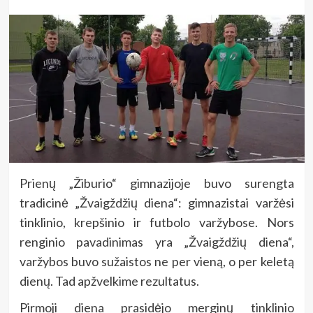
Prienų „Žiburio“ gimnazijoje buvo surengta
tradicinė „Žvaigždžių diena“: gimnazistai varžėsi
tinklinio, krepšinio ir futbolo varžybose. Nors
renginio pavadinimas yra „Žvaigždžių diena“,
varžybos buvo sužaistos ne per vieną, o per keletą
dienų. Tad apžvelkime rezultatus.
Pirmoji diena prasidėjo merginų tinklinio