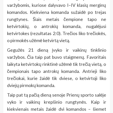
varžybomis, kuriose dalyvavo I–IV klasių merginų
komandos. Kiekviena komanda sužaidė po trejas
rungtynes. Šiais metais čempione tapo ne
ketvirtokių, o antrokių komanda, nugalėjusi
ketvirtokes (rezultatas 2:0). Trečios liko trečiokės,
o pirmokės užėmė ketvirtą vietą.
Gegužės 21 dieną įvyko ir vaikinų tinklinio
varžybos. Čia taip pat buvo staigmenų. Favoritais
laikyta ketvirtokų rinktinė užėmė tik trečią vietą, o
čempionais tapo antrokų komanda. Antrieji liko
trečiokai, kurie žaidė tik dviese, o ketvirtoji liko
dviejų pirmokų komanda.
Taip pat tą pačią dieną senoje Prienų sporto salėje
vyko ir vaikinų krepšinio rungtynės. Kaip ir
kiekvienais metais žaidė dvi komandos – šiemet