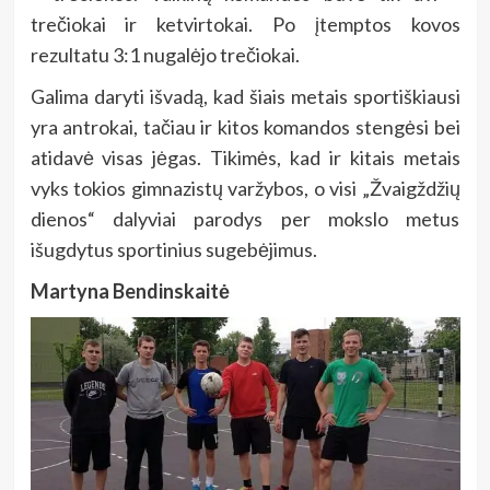
trečiokai ir ketvirtokai. Po įtemptos kovos
rezultatu 3:1 nugalėjo trečiokai.
Galima daryti išvadą, kad šiais metais sportiškiausi
yra antrokai, tačiau ir kitos komandos stengėsi bei
atidavė visas jėgas. Tikimės, kad ir kitais metais
vyks tokios
gimnazistų varžybos, o visi „Žvaigždžių
dienos“ dalyviai parodys per mokslo metus
išugdytus sportinius sugebėjimus.
Martyna Bendinskaitė