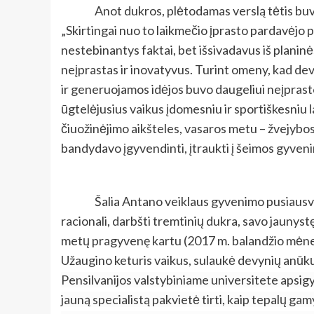
Anot dukros, plėtodamas verslą tėtis buvo
„Skirtingai nuo to laikmečio įprasto pardavėjo pož
nestebinantys faktai, bet išsivadavus iš planinė
neįprastas ir inovatyvus. Turint omeny, kad dev
ir generuojamos idėjos buvo daugeliui neįprast
ūgtelėjusius vaikus įdomesniu ir sportiškesniu l
čiuožinėjimo aikšteles, vasaros metu – žvejybos
bandydavo įgyvendinti, įtraukti į šeimos gyvenim
Šalia Antano veiklaus gyvenimo pusiausvyrą
racionali, darbšti tremtinių dukra, savo jaunys
metų pragyvenę kartu (2017 m. balandžio mėnesį s
Užaugino keturis vaikus, sulaukė devynių anūkų.
Pensilvanijos valstybiniame universitete apsig
jauną specialistą pakvietė tirti, kaip tepalų gam