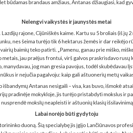
. Net būdamas brandaus amžiaus, Antanas džiaugiasi, kad gyv
Nelengvi vaikystės ir jaunystės metai
zdijų rajone, Cijūniškės kaime. Kartu su 5 broliais (iš jų 2 
nku, nes šeima turėjo tik 6 hektarus žemės ir dar reikėjo r
vairių baimių teko patirti. „Pamenu, ganau prie miško, miške 
o metais, jau praėjus frontui, virš galvos praskrisdavo rusų 
manydavau, jog man gresia pavojus, todėl skubėdavau lįsti 
anūkus ir nejučia pagalvoju: kaip gali aštuonerių metų vaika
mo išbandymų Antanas nesigaili – visa, kas buvo, išmokė a
jų pradinėje mokykloje, jis turėjo pristabdyti mokslus ir pa
ai nusprendė mokslų neapleisti ir aštuonių klasių išsilavinim
Labai norėjo būti gydytoju
torininko duoną. Šią specialybę jis įgijo Lančiūnavos profe