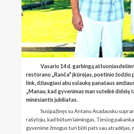
Vasario 14 d. garbingą aštuoniasdešimt
restorano „Ranča“ įkūrėjas, poetinio žodžio 
link, džiaugiasi abu sulaukę panašaus amžiau
„Manau, kad gyvenimas man suteikė didelę laim
minėsiantis jubiliatas.
Susipažinęs su Antanu Asadausku supranti,
rašytoju, kad būtum laimingas. Tiesiog pakanka
gyvenime žmogus turi būti pats sau atradėjas, m