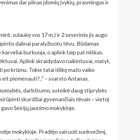
enimas dar pilnas įdomių įvykių, prasmingas ir
mirė, sulaukę vos 17 m.) ir 2 seserimis jis augo
ūpintis dalinai paralyžiuotu tėvu. Būdamas
karveliai burkuoja, o aplink taip pat miškas.
lėktuvai. Aplink skraidydavo naikintuvai, matyt,
po krūmu. Tokie tatai išlikę mažo vaiko
s eit piemenauti?..“ – svarsto Antanas.
tsakomybės, darbštumo, suteikė daug stiprybės
sirūpinti skurdžiai gyvenančiais tėvais – vietoj
ą gavo Seirijų jaunimo mokykloje.
sinėje mokykloje. Pradėjo vairuoti sunkvežimį,