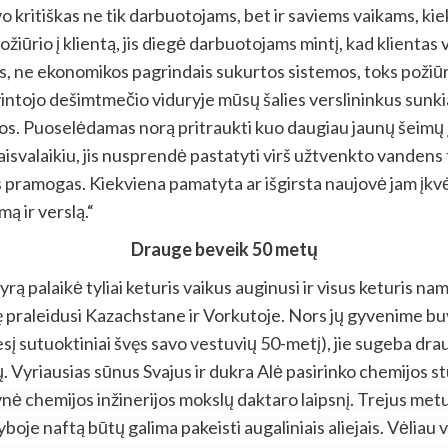
 kritiškas ne tik darbuotojams, bet ir saviems vaikams, kiek
iūrio į klientą, jis diegė darbuotojams mintį, kad klientas vi
s, ne ekonomikos pagrindais sukurtos sistemos, toks požiūris
intojo dešimtmečio viduryje mūsų šalies verslininkus sunkia
os. Puoselėdamas norą pritraukti kuo daugiau jaunų šeimų į
aisvalaikiu, jis nusprendė pastatyti virš užtvenkto vandens 
 pramogas. Kiekviena pamatyta ar išgirsta naujovė jam įkvėp
ą ir verslą.“
Drauge beveik 50 metų
 palaikė tyliai keturis vaikus auginusi ir visus keturis nam
tę praleidusi Kazachstane ir Vorkutoje. Nors jų gyvenime bu
utuoktiniai švęs savo vestuvių 50-metį), jie sugeba drauge su
 Vyriausias sūnus Svajus ir dukra Alė pasirinko chemijos stu
ynė chemijos inžinerijos mokslų daktaro laipsnį. Trejus me
yboje naftą būtų galima pakeisti augaliniais aliejais. Vėliau 