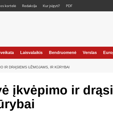
os kortelė
Redakcija
Kur įsigyti?
PDF
veikata
Laisvalaikis
Bendruomenė
Verslas
Euro
O IR DRĄSIEMS UŽMOJAMS, IR KŪRYBAI
ė įkvėpimo ir drąs
ūrybai