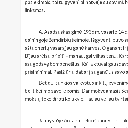
pasiekimais, tai tu gyveni pilnatvėje su savimi
linksmas.
A. Asadauskas gimė 1936 m. vasario 14 d. La
dainingoje žemdirbių šeimoje. Išgyventi buvo su
aštuonerių vasarą jau ganė karves. O ganant ir į
Bijau arčiau prieiti – manau, gal vilkas ten… Kar
saugodavę bombonešius. Kai lėktuvai gausdavo, 
prisiminimai. Pasižiūriu dabar į augančius savo 
Bet dėl sunkios vaikystės ir kitų gyveni
bei tikėjimo savo jėgomis. Dar mokydamasis Seiri
mokslų teko dirbti kolūkyje. Tačiau vėliau tvirt
Jaunystėje Antanui teko išbandyti ir trak