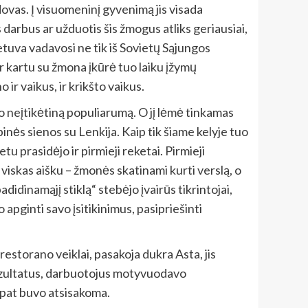
dovas. Į visuomeninį gyvenimą jis visada
s darbus ar užduotis šis žmogus atliks geriausiai,
ietuva vadavosi ne tik iš Sovietų Sąjungos
ir kartu su žmona įkūrė tuo laiku įžymų
ir vaikus, ir krikšto vaikus.
o neįtikėtiną populiarumą. O jį lėmė tinkamas
inės sienos su Lenkija. Kaip tik šiame kelyje tuo
u prasidėjo ir pirmieji reketai. Pirmieji
 viskas aišku – žmonės skatinami kurti verslą, o
adidinamąjį stiklą“ stebėjo įvairūs tikrintojai,
pginti savo įsitikinimus, pasipriešinti
storano veiklai, pasakoja dukra Asta, jis
 rezultatus, darbuotojus motyvuodavo
 pat buvo atsisakoma.