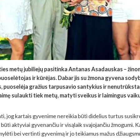
ies metų jubiliejų pasitinka Antanas Asadauskas – žino
puoselėtojas ir kūrėjas. Dabar jis su žmona gyvena sody
s, puoselėja gražius tarpusavio santykius ir nenutrūksta
ę sulaukti tiek metų, matyti sveikus ir laimingus vaikus
 jog kartais gyvenime nereikia būti didelius turtus susikr
 būti aktyviai gyvenančiu ir visąlaik svajojančiu žmogumi.
ylėti bei vertinti gyvenimą ir jo teikiamus mažus džiaugsmus