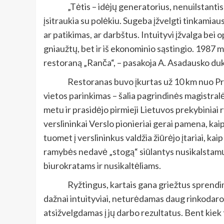
„Tėtis – idėjų generatorius, nenuilstantis
įsitraukia su polėkiu. Sugeba įžvelgti tinkamiaus
ar patikimas, ar darbštus. Intuityvi įžvalga bei
gniaužtų, bet ir iš ekonominio sąstingio. 1987 m.
restoraną „Ranča“, – pasakoja A. Asadausko dukra 
Restoranas buvo įkurtas už 10 km nuo Pri
vietos parinkimas – šalia pagrindinės magistralė
metu ir prasidėjo pirmieji Lietuvos prekybiniai r
verslininkai Verslo pionieriai gerai pamena, kai
tuomet į verslininkus valdžia žiūrėjo įtariai, kai
ramybės nedavė „stogą“ siūlantys nusikalstamų g
biurokratams ir nusikaltėliams.
Ryžtingus, kartais gana griežtus sprendi
dažnai intuityviai, neturėdamas daug rinkodaro
atsižvelgdamas į jų darbo rezultatus. Bent kie