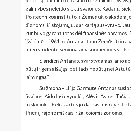
dirbo sąskaitininku. Tačiau to nepakako. Jis vis
galimybės neleido siekti svajonės. Kadangi siek
Politechnikos instituto ir Žemės ūkio akademijos
dienoms iki stojamųjų, dar kartą susvyravo. Jau
kur buvo garantuotas dėl finansinės paramos. B
išsipildė – 1961 m. Antanas tapo Žemės ūkio ak
buvo studentų seniūnas ir visuomeninės veiklos
Šiandien Antanas, svarstydamas, ar jo aps
būtų ir geras išėjęs, bet tada nebūtų nei Astutė
laimingas.“
Su žmona – Lilija Garmute Antanas susipa
Svajaus, Aido bei dvynukių Alės ir Astos. Tačia
miškininku. Kelis kartus jo darbas buvo įvertinta
Prienų rajono miškais ir žaliosiomis zonomis.