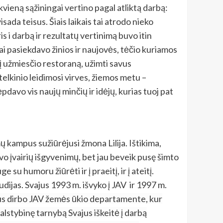
vieną sąžiningai vertino pagal atliktą darbą:
sada teisus. Šiais laikais tai atrodo nieko
 i darbą ir rezultatų vertinimą buvo itin
i pasiekdavo žinios ir naujovės, tėčio kuriamos
 užmiesčio restoraną, užimti savus
telkinio leidimosi virves, žiemos metu –
davo vis naujų minčių ir idėjų, kurias tuoj pat
ų kampus sužiūrėjusi žmona Lilija. Ištikima,
vo įvairių išgyvenimų, bet jau beveik pusę šimto
 humoru žiūrėti ir į praeitį, ir į ateitį.
dijas. Svajus 1993 m. išvyko į JAV ir 1997 m.
tus dirbo JAV žemės ūkio departamente, kur
valstybinę tarnybą Svajus iškeitė į darbą