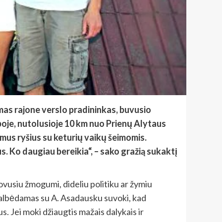
mas rajone verslo pradininkas, buvusio
boje, nutolusioje 10 km nuo Prienų Alytaus
mus ryšius su keturių vaikų šeimomis.
. Ko daugiau bereikia“, – sako gražią sukaktį
ovusiu žmogumi, dideliu politiku ar žymiu
 Kalbėdamas su A. Asadausku suvoki, kad
. Jei moki džiaugtis mažais dalykais ir