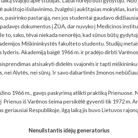
ą laiką svajojo apie studijas. Labai norėjo būti gydytoju. 
ė aukštojo išsilavinimo, žvalgėsi į aukštąsias mokyklas, kur
, pasirinko pastarąją, nes jos studentai gaudavo didžiausias
 padavęs dokumentus į ŽŪA, dar nuvyko į Medicinos institut
e to, sako, tėvai niekada nenorėjo, kad sūnus būtų gydytoja
ademijos Miškininkystės fakulteto studentu. Studijų metais
 lyderis. Akademiją baigė 1966 m. ir pradėjo dirbti Varėnos
isprendimas atsisakyti didelės svajonės ir tapti miškininku
s, nei Alytės, nei sūnų. Ir savo dabartinės žmonos nebūčiau 
žino 1966 m., gavęs paskyrimą atlikti praktiką Prienuose. N
u į Prienus iš Varėnos šeima persikėlė gyventi tik 1972 m. A
s geriausiai Respublikoje, ilgą laiką jis buvo Lietuvos rajon
Nenuilstantis idėjų generatorius