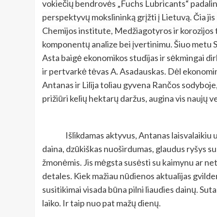
vokiečių bendrovės „Fuchs Lubricants“ padaliny
perspektyvų mokslininką grįžti į Lietuvą.
Čia ji
Chemijos institute, Medžiagotyros ir korozijos t
komponentų analize bei įvertinimu. Š
iuo metu S
Asta baigė ekonomikos studijas ir sėkmingai dir
ir pertvarkė tėvas A. Asadauskas. Dėl ekonomin
Antanas ir Lilija toliau gyvena Rančos sodyboje,
prižiūri kelių hektarų daržus, augina vis naujų ve
Išlikdamas aktyvus, Antanas laisvalaikiu u
daina, dzūkiškas nuoširdumas, glaudus ryšys su b
žmonėmis. Jis mėgsta susėsti su kaimynu ar neti
detales. Kiek mažiau nūdienos aktualijas gvildena
susitikimai visada būna pilni liaudies dainų. S
laiko. Ir taip nuo pat mažų dienų.