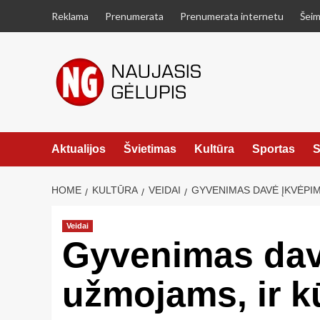
Skip
Reklama
Prenumerata
Prenumerata internetu
Šeim
to
content
Aktualijos
Švietimas
Kultūra
Sportas
S
HOME
KULTŪRA
VEIDAI
GYVENIMAS DAVĖ ĮKVĖPIM
Veidai
Gyvenimas dav
užmojams, ir k