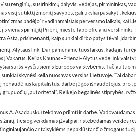
 visų renginių, susirinkimų dalyvis, vedėjas, pirmininkas, va
ias visų sutiktų žmonių savybes, gali tiksliai pasakyti, kokiu
 optimizmas padėjo ir vadinamaisiais perversmo laikais, kai L
 jis vienas pirmųjų Prienų mieste tapo oficialiu verslininku 
Asta, prisimenanti, kaip sunkiai dirbo patys tėvai, įdarbino 
enų, Alytaus link. Dar pamename tuos laikus, kada jis turėj
s į Vakarus. Kelias Kaunas–Prienai–Alytus vedė link valstyb
yšiai su išsivysčiusiomis Europos valstybėmis. Tačiau tuo met
p sunkiai skynėsi kelią nuosavas verslas Lietuvoje. Tai dabar
p į nenaudėlius kapitalistus, darbo jėgos išnaudotojus, pro „p
rupuočių „autoritetai“. Reikėjo begalinės stiprybės, ryžto a
mus A. Asadauskui tekdavo priimti ir darbe. Vadovaudamas re
s žinių, tiesiog veikdamas įžvalgiai ir stebėdamas veiklos
k tinginiaujančio ar taisyklėms nepaklūstančio žmogaus tuoj