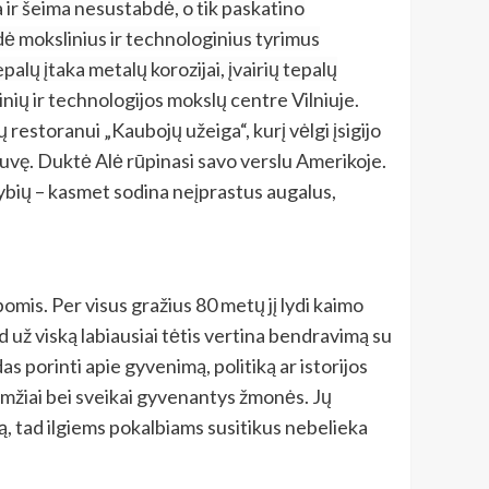
ir šeima nesustabdė, o tik paskatino
ė mokslinius ir technologinius tyrimus
alų įtaka metalų korozijai, įvairių tepalų
nių ir technologijos mokslų centre Vilniuje.
estoranui „Kaubojų užeiga“, kurį vėlgi įsigijo
uvę. Duktė Alė rūpinasi savo verslu Amerikoje.
imybių – kasmet sodina neįprastus augalus,
bomis. Per visus gražius 80 metų jį lydi kaimo
ad už viską labiausiai tėtis vertina bendravimą su
 porinti apie gyvenimą, politiką ar istorijos
gaamžiai bei sveikai gyvenantys žmonės. Jų
ą, tad ilgiems pokalbiams susitikus nebelieka