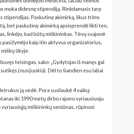
Nuo jaunumės domėjosi medicina, tačiau šeimos
ios moka didesnę stipendiją. Rinkdamasis tarp
 stipendijas. Paskutinę akimirką, likus trims
ą, bet paskutinę akimirką apsisprendė likti ten,
s, linkėjo, kad būtų miškininkas. Tėvų svajonė
 pasižymėjo kaip itin aktyvus organizatorius,
 miškų ūkyje.
 buvęs teisingas, sako: „Gydytojas iš manęs gal
sutikęs (
nusijuokia
). Dėl to šiandien esu labai
etrukus ją vedė. Pora susilaukė 4 vaikų:
ntanas iki 1990 metų dirbo rajono vyriausiuoju
ų vyriausiųjų miškininkų seniūnas, rūpinosi