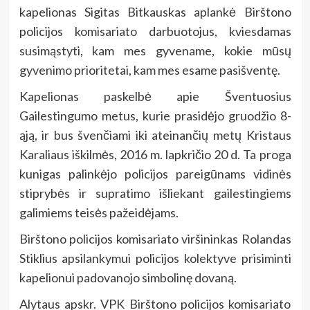
kapelionas Sigitas Bitkauskas aplankė Birštono
policijos komisariato darbuotojus, kviesdamas
susimąstyti, kam mes gyvename, kokie mūsų
gyvenimo prioritetai, kam mes esame pasišventę.
Kapelionas paskelbė apie Šventuosius
Gailestingumo metus, kurie prasidėjo gruodžio 8-
ąją, ir bus švenčiami iki ateinančių metų Kristaus
Karaliaus iškilmės, 2016 m. lapkričio 20 d. Ta proga
kunigas palinkėjo policijos pareigūnams vidinės
stiprybės ir supratimo išliekant gailestingiems
galimiems teisės pažeidėjams.
Birštono policijos komisariato viršininkas Rolandas
Stiklius apsilankymui policijos kolektyve prisiminti
kapelionui padovanojo simbolinę dovaną.
Alytaus apskr. VPK Birštono policijos komisariato