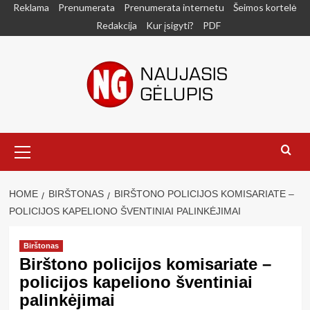
Skip
Reklama
Prenumerata
Prenumerata internetu
Šeimos kortelė
to
Redakcija
Kur įsigyti?
PDF
content
Primary
Menu
HOME
BIRŠTONAS
BIRŠTONO POLICIJOS KOMISARIATE –
POLICIJOS KAPELIONO ŠVENTINIAI PALINKĖJIMAI
Birštonas
Birštono policijos komisariate –
policijos kapeliono šventiniai
palinkėjimai