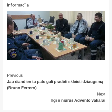
informacija
Post
Previous
Jau šiandien tu pats gali pradėti skleisti džiaugsmą
Navigation
(Bruno Ferrero)
Next
Ilgi ir niūrus Advento vakarai