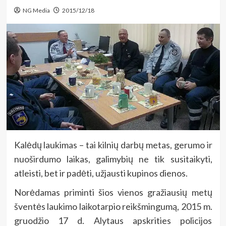
NG Media
2015/12/18
Kalėdų laukimas – tai kilnių darbų metas, gerumo ir
nuoširdumo laikas, galimybių ne tik susitaikyti,
atleisti, bet ir padėti, užjausti kupinos dienos.
Norėdamas priminti šios vienos gražiausių metų
šventės laukimo laikotarpio reikšmingumą, 2015 m.
gruodžio 17 d. Alytaus apskrities policijos