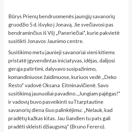
Būrys Prienų bendruomenės jaunųjų savanorių
gruodžio 5 d. išvyko į Jonavą. Jie svečiavosi pas
bendraminčius iš VšĮ „Paneriečiai“, kurie pakvietė
susitikti Jonavos Jaunimo centre.
Susitikimo metu jaunieji savanoriai vieni kitiems
pristatė įgyvendintas iniciatyvas, idėjas, dalijosi
gerąja patirtimi, dalyvavo susipažinimo,
komandiniuose žaidimuose, kuriuos vedė ,,Deko
Resto“ vadovė Oksana Eitminavičienė. Savo
susitikimą jaunuoliai pavadino ,,Jungiam pajėgas!“
ir vadovų buvo pasveikinti suTtarptautine
savanorių diena šiuo palinkėjimu: „Nelauk, kad
pradėtų kažkas kitas. Jau šiandien tu pats gali
pradėti skleisti džiaugsmą“ (Bruno Ferero).