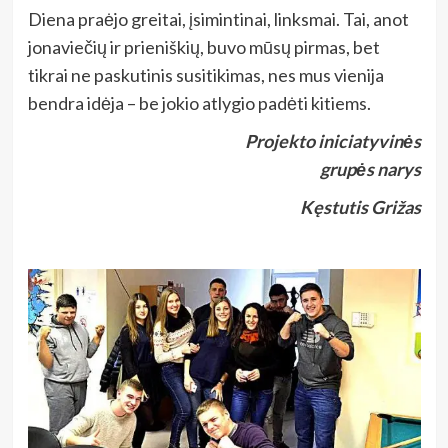
Diena praėjo greitai, įsimintinai, linksmai. Tai, anot
jonaviečių ir prieniškių, buvo mūsų pirmas, bet
tikrai ne paskutinis susitikimas, nes mus vienija
bendra idėja – be jokio atlygio padėti kitiems.
Projekto iniciatyvinės
grupės narys
Kęstutis Grižas