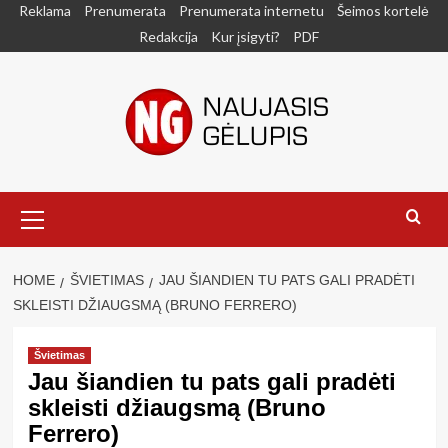
Skip
Reklama
Prenumerata
Prenumerata internetu
Šeimos kortelė
to
Redakcija
Kur įsigyti?
PDF
content
Primary
Menu
HOME
ŠVIETIMAS
JAU ŠIANDIEN TU PATS GALI PRADĖTI
SKLEISTI DŽIAUGSMĄ (BRUNO FERRERO)
Švietimas
Jau šiandien tu pats gali pradėti
skleisti džiaugsmą (Bruno
Ferrero)