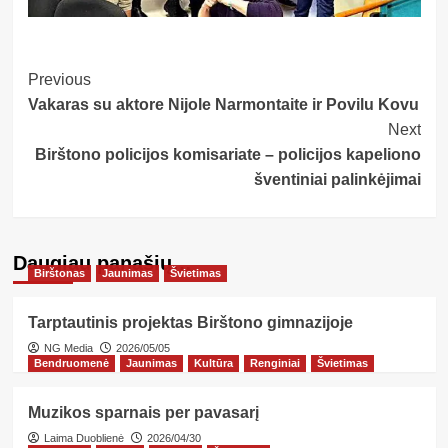
Post
Previous
Vakaras su aktore Nijole Narmontaite ir Povilu Kovu
Navigation
Next
Birštono policijos komisariate – policijos kapeliono
šventiniai palinkėjimai
Daugiau panašių…
Birštonas
Jaunimas
Švietimas
Tarptautinis projektas Birštono gimnazijoje
NG Media
2026/05/05
Bendruomenė
Jaunimas
Kultūra
Renginiai
Švietimas
Muzikos sparnais per pavasarį
Laima Duoblienė
2026/04/30