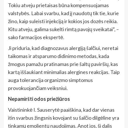
Tokiu atveju prietaisas būna kompensuojamas
valstybės. Labai svarbu, kad jį naudotų tik tie, kurie
žino, kaip suleisti injekciją ir kokios jos dozės reikia.
Kitu atveju, galima sukelti rimtą pavojų sveikatai“, –
sako farmacijos ekspertė.
Ji priduria, kad diagnozavus alergiją šalčiui, neretai
taikomas ir atsparumo didinimo metodas, kada
žmogus pamažu pratinamas prie šaltų paviršių, kas
kartą iššaukiant minimalias alergines reakcijas. Taip
auga tolerancija organizmo simptomus
provokuojančiam veiksniui.
Nepamiršti odos priežiūros
Vaistininkė I. Sauserytė paaiškina, kad dar vienas
itin svarbus žingsnis kovojant su šalčio dilgėline yra
tinkamų emolientų naudojimas. Anot jos, ši dalis