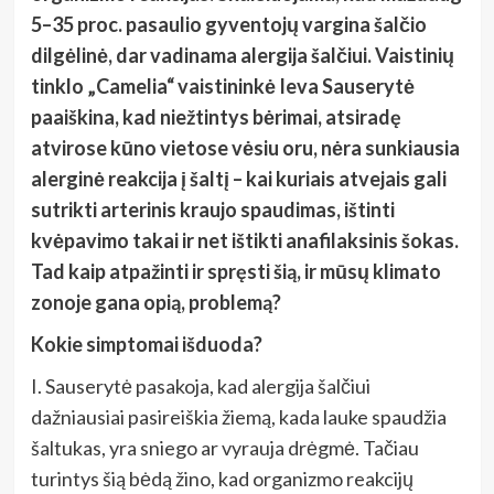
5–35 proc. pasaulio gyventojų vargina šalčio
dilgėlinė, dar vadinama alergija šalčiui. Vaistinių
tinklo „Camelia“ vaistininkė Ieva Sauserytė
paaiškina, kad niežtintys bėrimai, atsiradę
atvirose kūno vietose vėsiu oru, nėra sunkiausia
alerginė reakcija į šaltį – kai kuriais atvejais gali
sutrikti arterinis kraujo spaudimas, ištinti
kvėpavimo takai ir net ištikti anafilaksinis šokas.
Tad kaip atpažinti ir spręsti šią, ir mūsų klimato
zonoje gana opią, problemą?
Kokie simptomai išduoda?
I. Sauserytė pasakoja, kad alergija šalčiui
dažniausiai pasireiškia žiemą, kada lauke spaudžia
šaltukas, yra sniego ar vyrauja drėgmė. Tačiau
turintys šią bėdą žino, kad organizmo reakcijų