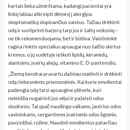
kartais lieka užmirštama, kadangi pacientai yra
linkę labiau atkreipti dėmesį į alergijos
simptomatiką slopinančius vaistus. Tačiau drėkinti
odą ir sustiprinti barjerą tarp jos ir šaltų veiksnių –
ne tik rekomenduojama, bet ir būtina. Vaistininkė
ragina rinktis specialius apsaugai nuo šalčio skirtus
kremus, o jų sudėtyje ieškoti lipidų, keramidų,
alantoino, įvairių aliejų, vitamino E, D-pantenolio.
„Žiemą bendrai pravartu dažniau maitinti ir drėkinti
odą riebesnėmis priemonėmis. Kai kurie emolientai
padengia odą tarsi apsaugine plėvele, kuri
neleidžia nugairinti jos vėjui ir pažeisti odos
sluoksnio. Tai ypač naudinga vaikams, jautrios odos
savininkams, sergantiems įvairiomis odos ligomis,
pavyzdžiui, rožine. Naudoti emolientus patarčiau