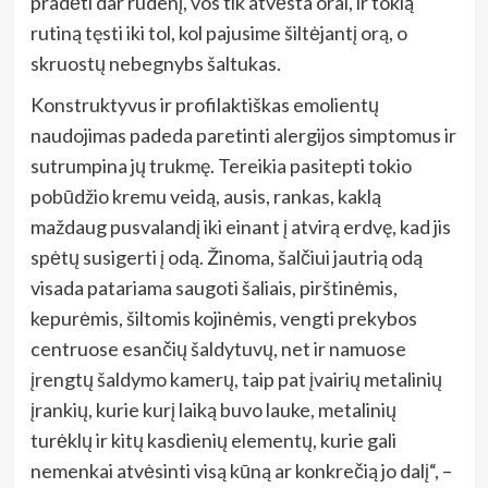
pradėti dar rudenį, vos tik atvėsta orai, ir tokią
rutiną tęsti iki tol, kol pajusime šiltėjantį orą, o
skruostų nebegnybs šaltukas.
Konstruktyvus ir profilaktiškas emolientų
naudojimas padeda paretinti alergijos simptomus ir
sutrumpina jų trukmę. Tereikia pasitepti tokio
pobūdžio kremu veidą, ausis, rankas, kaklą
maždaug pusvalandį iki einant į atvirą erdvę, kad jis
spėtų susigerti į odą. Žinoma, šalčiui jautrią odą
visada patariama saugoti šaliais, pirštinėmis,
kepurėmis, šiltomis kojinėmis, vengti prekybos
centruose esančių šaldytuvų, net ir namuose
įrengtų šaldymo kamerų, taip pat įvairių metalinių
įrankių, kurie kurį laiką buvo lauke, metalinių
turėklų ir kitų kasdienių elementų, kurie gali
nemenkai atvėsinti visą kūną ar konkrečią jo dalį“, –