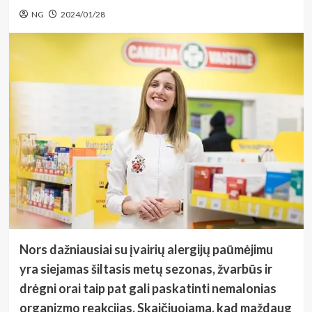
NG
2024/01/28
Nors dažniausiai su įvairių alergijų paūmėjimu
yra siejamas šiltasis metų sezonas, žvarbūs ir
drėgni orai taip pat gali paskatinti nemalonias
organizmo reakcijas. Skaičiuojama, kad maždaug