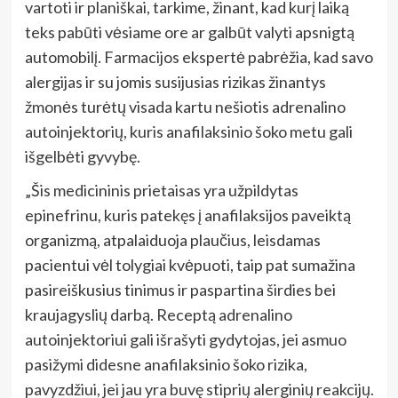
vartoti ir planiškai, tarkime, žinant, kad kurį laiką
teks pabūti vėsiame ore ar galbūt valyti apsnigtą
automobilį. Farmacijos ekspertė pabrėžia, kad savo
alergijas ir su jomis susijusias rizikas žinantys
žmonės turėtų visada kartu nešiotis adrenalino
autoinjektorių, kuris anafilaksinio šoko metu gali
išgelbėti gyvybę.
„Šis medicininis prietaisas yra užpildytas
epinefrinu, kuris patekęs į anafilaksijos paveiktą
organizmą, atpalaiduoja plaučius, leisdamas
pacientui vėl tolygiai kvėpuoti, taip pat sumažina
pasireiškusius tinimus ir paspartina širdies bei
kraujagyslių darbą. Receptą adrenalino
autoinjektoriui gali išrašyti gydytojas, jei asmuo
pasižymi didesne anafilaksinio šoko rizika,
pavyzdžiui, jei jau yra buvę stiprių alerginių reakcijų.