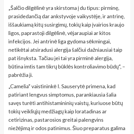
„Šalčio dilgėlinė yra skirstoma į du tipus: pirminę,
prasidedančią dar ankstyvoje vaikystėje, ir antrinę,
iššaukiamą kitų susirgimų, tokių kaip įvairios kraujo
ligos, paprastoji dilgėlinė, vėjaraupiai ar kitos
infekcijos. Jei antrinė liga gydoma sėkmingai,
netikėtai atsiradusi alergija šalčiui dažniausiai taip
pat išnyksta. Tačiau jei tai yra pirminė alergija,
būtina imtis tam tikrų būklės kontroliavimo būdų“, –
pabrėžia ji.
„Camelia“ vaistininkė I. Sauserytė primena, kad
patiriant lengvus simptomus, parankiausia šalia
savęs turėti antihistamininių vaistų, kuriuose būtų
tokių veikliųjų medžiagų kaip loratadinas ar
cetirizinas, pastarosios greitai palengvins
niežėjimą ir odos patinimus. Šiuo preparatus galima