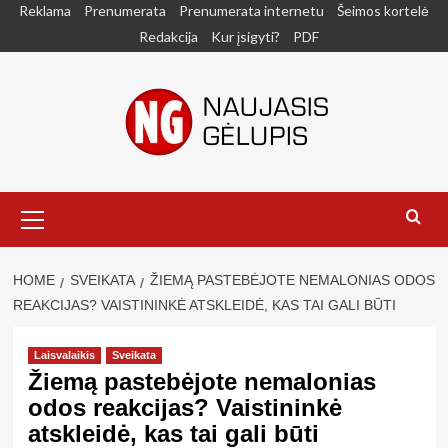
Skip
Reklama
Prenumerata
Prenumerata internetu
Šeimos kortelė
to
Redakcija
Kur įsigyti?
PDF
content
Primary
Menu
HOME
SVEIKATA
ŽIEMĄ PASTEBĖJOTE NEMALONIAS ODOS
REAKCIJAS? VAISTININKĖ ATSKLEIDĖ, KAS TAI GALI BŪTI
Laisvalaikis
Sveikata
Žiemą pastebėjote nemalonias
odos reakcijas? Vaistininkė
atskleidė, kas tai gali būti