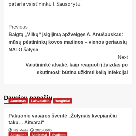
pataria vaistininkė I. Sauserytė.
Post
Previous
Baigtą „Vilkų“ įsigijimą apžvelgęs A. Anušauskas:
Navigation
mūsų pėstininkų kovos mašinos – vienos geriausių
NATO šalyse
Next
Vaistininkė atsakė, kaip reaguoti į žaizdas po
skutimosi: būtina užkirsti kelią infekcijai
Daugiau panašių…
Jaunimas
Laisvalaikis
Renginiai
Pakuonio vasaros šventė „Žolynais kvepiančiu
taku… Aitvarai“
NG Media
2026/08/06
Aktualijos
Skelbimai
Sveikata