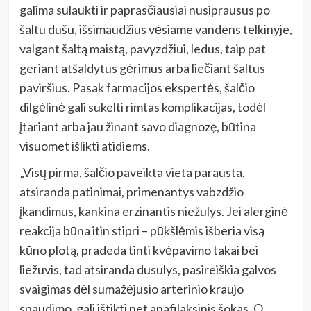
galima sulaukti ir paprasčiausiai nusiprausus po
šaltu dušu, išsimaudžius vėsiame vandens telkinyje,
valgant šaltą maistą, pavyzdžiui, ledus, taip pat
geriant atšaldytus gėrimus arba liečiant šaltus
paviršius. Pasak farmacijos ekspertės, šalčio
dilgėlinė gali sukelti rimtas komplikacijas, todėl
įtariant arba jau žinant savo diagnozę, būtina
visuomet išlikti atidiems.
„Visų pirma, šalčio paveikta vieta parausta,
atsiranda patinimai, primenantys vabzdžio
įkandimus, kankina erzinantis niežulys. Jei alerginė
reakcija būna itin stipri – pūkšlėmis išberia visą
kūno plotą, pradeda tinti kvėpavimo takai bei
liežuvis, tad atsiranda dusulys, pasireiškia galvos
svaigimas dėl sumažėjusio arterinio kraujo
spaudimo, gali ištikti net anafilaksinis šokas. O