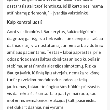
pastarasis gali tapti lemtingu, jei iš karto nesiimama
atitinkamų priemonių“, – įvardija vaistininkė.
Kaip kontroliuoti?
Anot vaistininkės I. Sauserytės, šalčio dilgėlinės
diagnozę gali išgirsti tiek vaikai, tiek senjorai, tačiau
dažniausiai ji yra nustatoma jauniems arba vidutinio
amžiaus pacientams. Testas – labai paprastas, prie
odos pridedamas šaltas objektas ar ledo kubelis ir
stebima, ar atsiranda alergijos simptomų. Rizika
išauga įvairių lėtinių ligų atvejais, nemažą reikšmę
turi ir paveldimumo faktorius, odos ląstelių
jautrumas, tačiau tiesioginė šios būklės priežastis
vis dar nėra išaiškinta. Taip pat tyrimai rodo, kad
moterims nemalonios reakcijos į šaltį pasireiškia
net dukart dažniau nei vyrams.