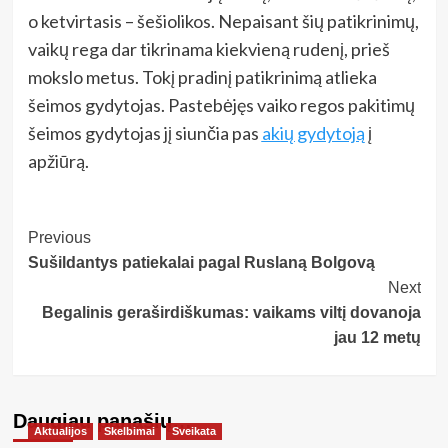
o ketvirtasis – šešiolikos. Nepaisant šių patikrinimų,
vaikų rega dar tikrinama kiekvieną rudenį, prieš
mokslo metus. Tokį pradinį patikrinimą atlieka
šeimos gydytojas. Pastebėjęs vaiko regos pakitimų
šeimos gydytojas jį siunčia pas
akių gydytoją
į
apžiūrą.
Post
Previous
Sušildantys patiekalai pagal Ruslaną Bolgovą
Navigation
Next
Begalinis geraširdiškumas: vaikams viltį dovanoja
jau 12 metų
Daugiau panašių…
Aktualijos
Skelbimai
Sveikata