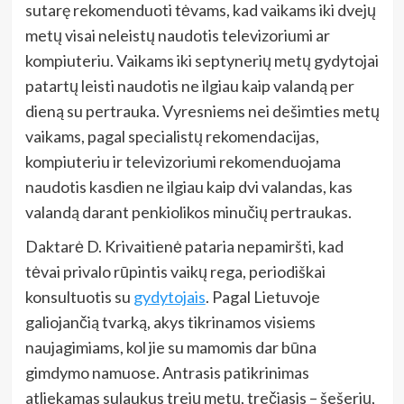
sutarę rekomenduoti tėvams, kad vaikams iki dvejų
metų visai neleistų naudotis televizoriumi ar
kompiuteriu. Vaikams
iki septynerių metų gydytojai
patartų leisti naudotis ne ilgiau kaip valandą per
dieną su pertrauka. Vyresniems nei dešimties metų
vaikams, pagal specialistų rekomendacijas,
kompiuteriu ir televizoriumi rekomenduojama
naudotis kasdien ne ilgiau kaip dvi valandas, kas
valandą darant penkiolikos minučių pertraukas.
Daktarė D. Krivaitienė pataria nepamiršti, kad
tėvai privalo rūpintis vaikų rega, periodiškai
konsultuotis su
gydytojais
. Pagal Lietuvoje
galiojančią tvarką, akys tikrinamos visiems
naujagimiams, kol jie su mamomis dar būna
gimdymo namuose. Antrasis patikrinimas
atliekamas sulaukus trejų metų, trečiasis – šešerių,