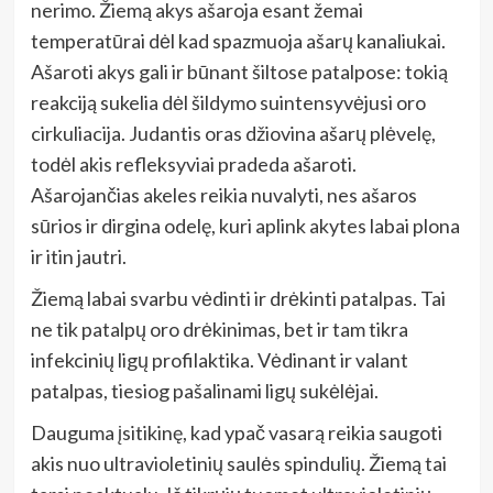
nerimo. Žiemą akys ašaroja esant žemai
temperatūrai dėl kad spazmuoja ašarų kanaliukai.
Ašaroti akys gali ir būnant šiltose patalpose: tokią
reakciją sukelia dėl šildymo suintensyvėjusi oro
cirkuliacija. Judantis oras džiovina ašarų plėvelę,
todėl akis refleksyviai pradeda ašaroti.
Ašarojančias akeles reikia nuvalyti, nes ašaros
sūrios ir dirgina odelę, kuri aplink akytes labai plona
ir itin jautri.
Žiemą labai svarbu vėdinti ir drėkinti patalpas. Tai
ne tik patalpų oro drėkinimas, bet ir tam tikra
infekcinių ligų profilaktika. Vėdinant ir valant
patalpas, tiesiog pašalinami ligų sukėlėjai.
Dauguma įsitikinę, kad ypač vasarą reikia saugoti
akis nuo ultravioletinių saulės spindulių. Žiemą tai