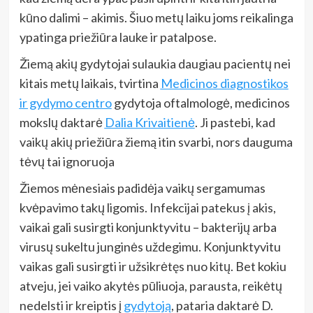
kūno dalimi – akimis. Šiuo metų laiku joms reikalinga
ypatinga priežiūra lauke ir patalpose.
Žiemą akių gydytojai sulaukia daugiau pacientų nei
kitais metų laikais, tvirtina
Medicinos diagnostikos
ir gydymo centro
gydytoja oftalmologė, medicinos
mokslų daktarė
Dalia Krivaitienė
. Ji pastebi, kad
vaikų akių priežiūra žiemą itin svarbi, nors dauguma
tėvų tai ignoruoja
Žiemos mėnesiais padidėja vaikų sergamumas
kvėpavimo takų ligomis. Infekcijai patekus į akis,
vaikai gali susirgti konjunktyvitu –
bakterijų arba
virusų sukeltu junginės uždegimu
. Konjunktyvitu
vaikas gali susirgti ir užsikrėtęs nuo kitų. Bet kokiu
atveju, jei vaiko akytės pūliuoja, parausta, reikėtų
nedelsti ir kreiptis į
gydytoją
, pataria daktarė D.