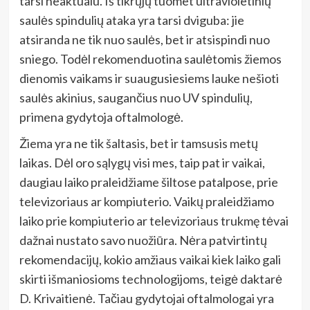
tarsi neaktualu. Iš tikrųjų tuomet ultravioletinių
saulės spindulių ataka yra tarsi dviguba: jie
atsiranda ne tik nuo saulės, bet ir atsispindi nuo
sniego.
Todėl rekomenduotina saulėtomis žiemos
dienomis vaikams ir suaugusiesiems lauke nešioti
saulės akinius,
saugančius nuo UV spindulių,
primena gydytoja oftalmologė.
Žiema yra ne tik šaltasis, bet ir tamsusis metų
laikas. Dėl oro sąlygų visi mes, taip pat ir vaikai,
daugiau laiko praleidžiame šiltose patalpose, prie
televizoriaus ar kompiuterio. Vaikų praleidžiamo
laiko prie kompiuterio ar televizoriaus trukmę tėvai
dažnai nustato savo nuožiūra. Nėra patvirtintų
rekomendacijų, kokio amžiaus vaikai kiek laiko gali
skirti išmaniosioms technologijoms, teigė daktarė
D. Krivaitienė. Tačiau gydytojai oftalmologai yra