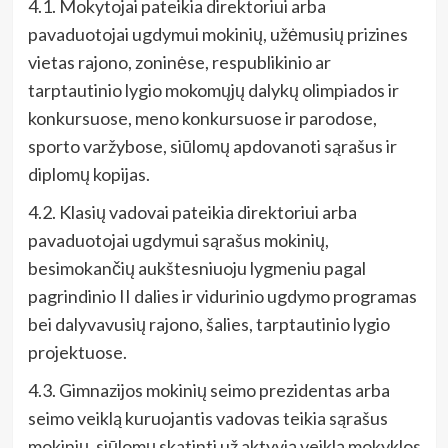
4.1. Mokytojai pateikia direktoriui arba
pavaduotojai ugdymui mokinių, užėmusių prizines
vietas rajono, zoninėse, respublikinio ar
tarptautinio lygio mokomųjų dalykų olimpiados ir
konkursuose, meno konkursuose ir parodose,
sporto varžybose, siūlomų apdovanoti sąrašus ir
diplomų kopijas.
4.2. Klasių vadovai pateikia direktoriui arba
pavaduotojai ugdymui sąrašus mokinių,
besimokančių aukštesniuoju lygmeniu pagal
pagrindinio II dalies ir vidurinio ugdymo programas
bei dalyvavusių rajono, šalies, tarptautinio lygio
projektuose.
4.3. Gimnazijos mokinių seimo prezidentas arba
seimo veiklą kuruojantis vadovas teikia sąrašus
mokinių, siūlomų skatinti už aktyvią veiklą mokyklos