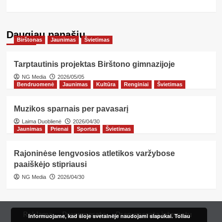
Daugiau panašių…
Birštonas
Jaunimas
Švietimas
Tarptautinis projektas Birštono gimnazijoje
NG Media
2026/05/05
Bendruomenė
Jaunimas
Kultūra
Renginiai
Švietimas
Muzikos sparnais per pavasarį
Laima Duoblienė
2026/04/30
Jaunimas
Prienai
Sportas
Švietimas
Rajoninėse lengvosios atletikos varžybose
paaiškėjo stipriausi
NG Media
2026/04/30
Reklama
Prenumerata
Prenumerata internetu
Informuojame, kad šioje svetainėje naudojami slapukai. Toliau