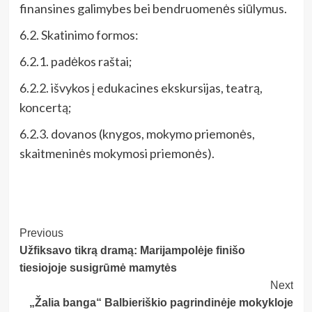
finansines galimybes bei bendruomenės siūlymus.
6.2. Skatinimo formos:
6.2.1. padėkos raštai;
6.2.2. išvykos į edukacines ekskursijas, teatrą,
koncertą;
6.2.3. dovanos (knygos, mokymo priemonės,
skaitmeninės mokymosi priemonės).
Post
Previous
Užfiksavo tikrą dramą: Marijampolėje finišo
Navigation
tiesiojoje susigrūmė mamytės
Next
„Žalia banga“ Balbieriškio pagrindinėje mokykloje