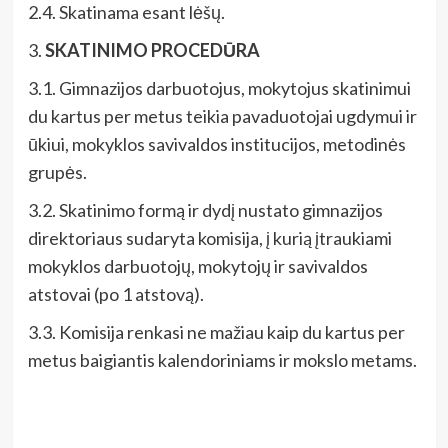
2.4. Skatinama esant lėšų.
3.
SKATINIMO PROCEDŪRA
3.1. Gimnazijos darbuotojus, mokytojus skatinimui
du kartus per metus teikia pavaduotojai ugdymui ir
ūkiui, mokyklos savivaldos institucijos, metodinės
grupės.
3.2. Skatinimo formą ir dydį nustato gimnazijos
direktoriaus sudaryta komisija, į kurią įtraukiami
mokyklos darbuotojų, mokytojų ir savivaldos
atstovai (po 1 atstovą).
3.3. Komisija renkasi ne mažiau kaip du kartus per
metus baigiantis kalendoriniams ir mokslo metams.