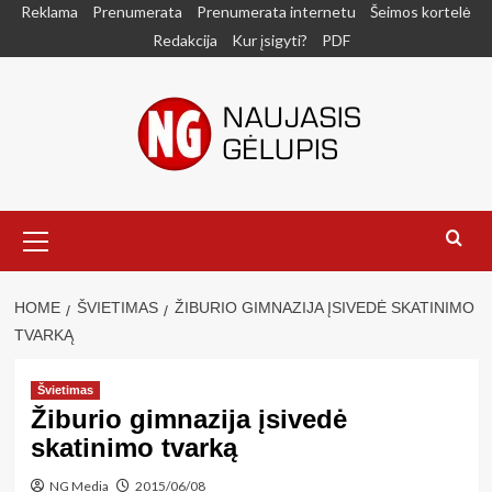
Skip
Reklama
Prenumerata
Prenumerata internetu
Šeimos kortelė
to
Redakcija
Kur įsigyti?
PDF
content
Primary
Menu
HOME
ŠVIETIMAS
ŽIBURIO GIMNAZIJA ĮSIVEDĖ SKATINIMO
TVARKĄ
Švietimas
Žiburio gimnazija įsivedė
skatinimo tvarką
NG Media
2015/06/08