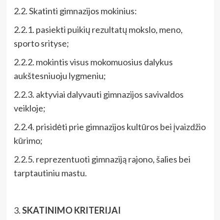
2.2. Skatinti gimnazijos mokinius:
2.2.1. pasiekti puikių rezultatų mokslo, meno,
sporto srityse;
2.2.2. mokintis visus mokomuosius dalykus
aukštesniuoju lygmeniu;
2.2.3. aktyviai dalyvauti gimnazijos savivaldos
veikloje;
2.2.4. prisidėti prie gimnazijos kultūros bei įvaizdžio
kūrimo;
2.2.5. reprezentuoti gimnaziją rajono, šalies bei
tarptautiniu mastu.
3.
SKATINIMO KRITERIJAI