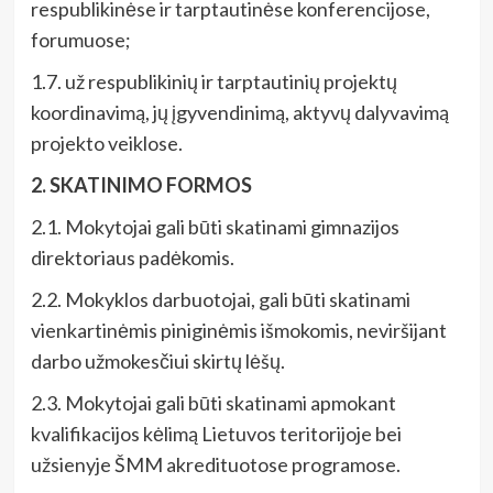
respublikinėse ir tarptautinėse konferencijose,
forumuose;
1.7. už respublikinių ir tarptautinių projektų
koordinavimą, jų įgyvendinimą, aktyvų dalyvavimą
projekto veiklose.
2. SKATINIMO FORMOS
2.1. Mokytojai gali būti skatinami gimnazijos
direktoriaus padėkomis.
2.2. Mokyklos darbuotojai, gali būti skatinami
vienkartinėmis piniginėmis išmokomis, neviršijant
darbo užmokesčiui skirtų lėšų.
2.3. Mokytojai gali būti skatinami apmokant
kvalifikacijos kėlimą Lietuvos teritorijoje bei
užsienyje ŠMM akredituotose programose.