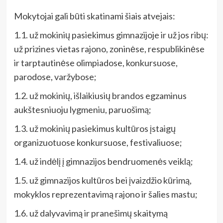
Mokytojai gali būti skatinami šiais atvejais:
1.1. už mokinių pasiekimus gimnazijoje ir už jos ribų:
už prizines vietas rajono, zoninėse, respublikinėse
ir tarptautinėse olimpiadose, konkursuose,
parodose, varžybose;
1.2. už mokinių, išlaikiusių brandos egzaminus
aukštesniuoju lygmeniu, paruošimą;
1.3. už mokinių pasiekimus kultūros įstaigų
organizuotuose konkursuose, festivaliuose;
1.4. už indėlį į gimnazijos bendruomenės veiklą;
1.5. už gimnazijos kultūros bei įvaizdžio kūrimą,
mokyklos reprezentavimą rajono ir šalies mastu;
1.6. už dalyvavimą ir pranešimų skaitymą