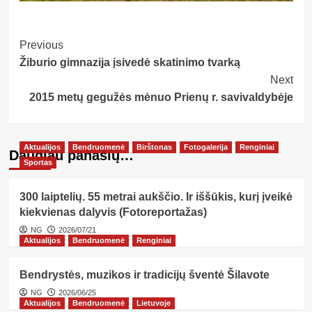
Post
Previous
Žiburio gimnazija įsivedė skatinimo tvarką
Navigation
Next
2015 metų gegužės mėnuo Prienų r. savivaldybėje
Aktualijos
Bendruomenė
Birštonas
Fotogalerija
Renginiai
Daugiau panašių…
Sportas
300 laiptelių. 55 metrai aukščio. Ir iššūkis, kurį įveikė
kiekvienas dalyvis (Fotoreportažas)
NG
2026/07/21
Aktualijos
Bendruomenė
Renginiai
Bendrystės, muzikos ir tradicijų šventė Šilavote
NG
2026/06/25
Aktualijos
Bendruomenė
Lietuvoje