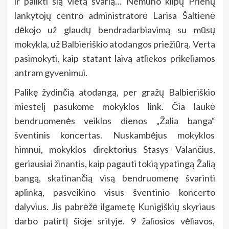
ir palikti šią vietą švarią… Nemuno kilpų Prienų
lankytojų centro administratorė Larisa Šaltienė
dėkojo už glaudų bendradarbiavimą su mūsų
mokykla, už Balbieriškio atodangos priežiūrą. Verta
pasimokyti, kaip statant laivą atliekos prikeliamos
antram gyvenimui.
Palikę žydinčią atodangą, per gražų Balbieriškio
miestelį pasukome mokyklos link. Čia laukė
bendruomenės veiklos dienos „Žalia banga“
šventinis koncertas. Nuskambėjus mokyklos
himnui, mokyklos direktorius Stasys Valančius,
geriausiai žinantis, kaip pagauti tokią ypatingą Žalią
bangą, skatinančią visą bendruomenę švarinti
aplinką, pasveikino visus šventinio koncerto
dalyvius. Jis pabrėžė ilgametę Kunigiškių skyriaus
darbo patirtį šioje srityje. 9 žaliosios vėliavos,