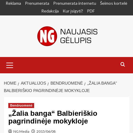
Skip
Reklama
Prenumerata
Prenumerata internetu
Šeimos kortelė
to
Redakcija
Kur įsigyti?
PDF
content
Primary
Menu
HOME
AKTUALIJOS
BENDRUOMENĖ
„ŽALIA BANGA“
BALBIERIŠKIO PAGRINDINĖJE MOKYKLOJE
Bendruomenė
„Žalia banga“ Balbieriškio
pagrindinėje mokykloje
NG Media
2015/06/08