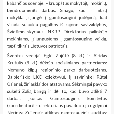
kabančios scenoje, – kruopštus mokytojų, mokinių,
bendruomenės darbas. Smagu, kad ir mūsų
mokykla įsijungė į gamtosauginį judėjimą, kad
visada sulaukia pagalbos iš rajono savivaldybės,
Švietimo skyriaus, NKRP. Direktorius palinkėjo
mokiniams, įsijungusiems į gamtosauginę veiklą,
tapti tikrais Lietuvos patriotais.
Šventės vedėjai Eglė Zujūtė (8 kl.) ir Airidas
Krutulis (8 kl.) dėkojo socialiniams partneriams:
Nemuno kilpų regioninio parko darbuotojams,
Balbieriškio LKC kolektyvui, IĮ savininkei Rūtai
Ūsienei, žiniasklaidos atstovams. Sėkmingai pavyko
sukelti Žalią bangą ir dėl to, kad buvo atlikti 7
darbai: įkurtas Gamtosauginis komitetas
(koordinatorė – direktoriaus pavaduotoja ugdymui
Neringa Zujienė); atliktas gamtosauginis auditas;