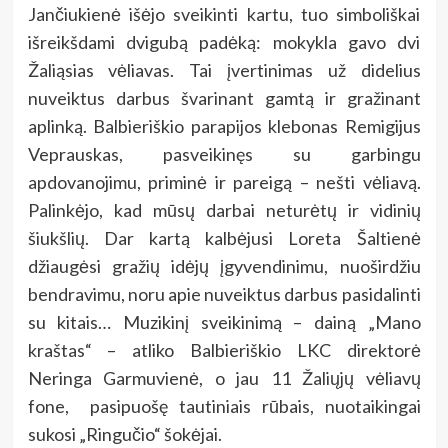
Jančiukienė išėjo sveikinti kartu, tuo simboliškai
išreikšdami dvigubą padėką: mokykla gavo dvi
Žaliąsias vėliavas. Tai įvertinimas už didelius
nuveiktus darbus švarinant gamtą ir gražinant
aplinką. Balbieriškio parapijos klebonas Remigijus
Veprauskas, pasveikinęs su garbingu
apdovanojimu, priminė ir pareigą – nešti vėliavą.
Palinkėjo, kad mūsų darbai neturėtų ir vidinių
šiukšlių. Dar kartą kalbėjusi Loreta Šaltienė
džiaugėsi gražių idėjų įgyvendinimu, nuoširdžiu
bendravimu, noru apie nuveiktus darbus pasidalinti
su kitais… Muzikinį sveikinimą – dainą „Mano
kraštas“ – atliko Balbieriškio LKC direktorė
Neringa Garmuvienė, o jau 11 Žaliųjų vėliavų
fone, pasipuošę tautiniais rūbais, nuotaikingai
sukosi „Ringučio“ šokėjai.