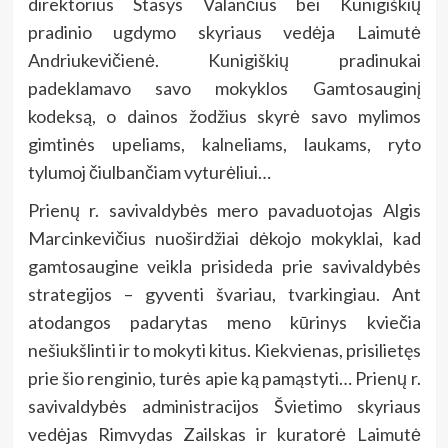
direktorius Stasys Valančius bei Kunigiškių
pradinio ugdymo skyriaus vedėja Laimutė
Andriukevičienė. Kunigiškių pradinukai
padeklamavo savo mokyklos Gamtosauginį
kodeksą, o dainos žodžius skyrė savo mylimos
gimtinės upeliams, kalneliams, laukams, ryto
tylumoj čiulbančiam vyturėliui…
Prienų r. savivaldybės mero pavaduotojas Algis
Marcinkevičius nuoširdžiai dėkojo mokyklai, kad
gamtosaugine veikla prisideda prie savivaldybės
strategijos – gyventi švariau, tvarkingiau. Ant
atodangos padarytas meno kūrinys kviečia
nešiukšlinti ir to mokyti kitus. Kiekvienas, prisilietęs
prie šio renginio, turės apie ką pamąstyti… Prienų r.
savivaldybės administracijos Švietimo skyriaus
vedėjas Rimvydas Zailskas ir kuratorė Laimutė