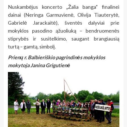
Nuskambėjus koncerto „Žalia banga“ finalinei
dainai (Neringa Garmuvienė, Olivija Tiauterytė,
Gabrielė Jarackaitė), šventės dalyviai prie
mokyklos pasodino ąžuoliuką – bendruomenės
stiprybės ir susitelkimo, saugant brangiausią
turtą
– gamtą, simbolį.
Prienų r. Balbieriškio pagrindinės mokyklos
mokytoja Janina Grigutienė