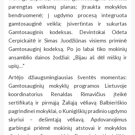
parengtas veiksmų planas; įtraukta mokyklos
bendruomenė; į ugdymo procesą integruota
gamtosauginė veikla; įsivertintas ir sukurtas
Gamtosauginis kodeksas. Devintokai Odeta
Cerpickaitė ir Simas Juodžiūnas visiems priminė
Gamtosauginį kodeksą. Po jo labai tiko mokinių
ansamblio dainos žodžiai: „Bijau aš dėl miškų ir
upių…“
Artėjo džiaugsmingiausias šventės momentas:
Gamtosauginių mokyklų programos Lietuvoje
koordinatorius Renaldas Rimavičius įteikė
sertifikatą ir pirmąją Žaliąją vėliavą Balbieriškio
pagrindinei mokyklai, o Kunigiškių pradinio ugdymo
skyriui – dešimtąją vėliavą. Apdovanojimus
garbingai priėmė mokinių atstovai ir mokyklos