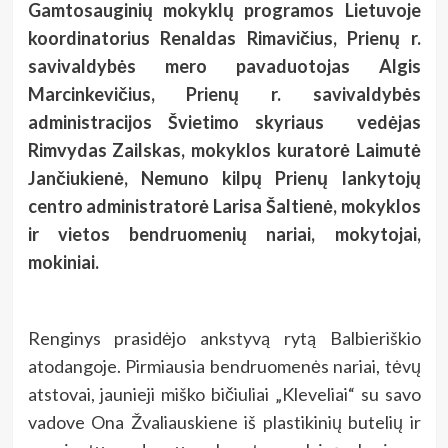
Gamtosauginių mokyklų programos Lietuvoje
koordinatorius Renaldas Rimavičius, Prienų r.
savivaldybės mero pavaduotojas Algis
Marcinkevičius, Prienų r. savivaldybės
administracijos Švietimo skyriaus vedėjas
Rimvydas Zailskas, mokyklos kuratorė Laimutė
Jančiukienė, Nemuno kilpų Prienų lankytojų
centro administratorė Larisa Šaltienė, mokyklos
ir vietos bendruomenių nariai, mokytojai,
mokiniai.
Renginys prasidėjo ankstyvą rytą Balbieriškio
atodangoje. Pirmiausia bendruomenės nariai, tėvų
atstovai, jaunieji miško bičiuliai „Kleveliai“ su savo
vadove Ona Žvaliauskiene iš plastikinių butelių ir