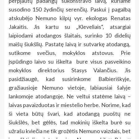
perpjautų padangų sukonstravo laivą, kuriame
susodino 150 žydinčių serenčių. Paskui į pagalbą
atskubėjo Nemuno kilpų vyr. ekologas Renatas
Jakaitis. Jis kartu su „Kleveliais“, atsargiai
laipiodami atodangos šlaitais, surinko 10 didelių
maišų šiukšlių. Pastatę laivą ir sutvarkę atodangą,
sutikome svečius, mokyklos atstovus. Prie
įspūdingo laivo su iškelta bure visus pasveikino
mokyklos direktorius Stasys Valančius. Jis
pasidžiaugė, kad susirinkome Balbieriškyje,
gražiausioje Nemuno vietoje, labiausiai šalyje
lankomoje atodangoje. Ne veltui statėme laivą –
laivas pavaizduotas ir miestelio herbe. Norime, kad
ši vieta būtų švari, kad atodangą puoštų ne
šiukšlės, bet gėlės, tad mokinių iškelta burė su
užrašu kviečia ne tik grožėtis Nemuno vaizdais, bet