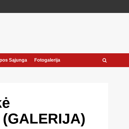
pos Sąjunga
Fotogalerija
kė
ų (GALERIJA)