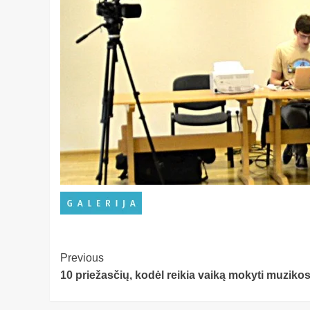
Post
Previous
10 priežasčių, kodėl reikia vaiką mokyti muziko
Navigation