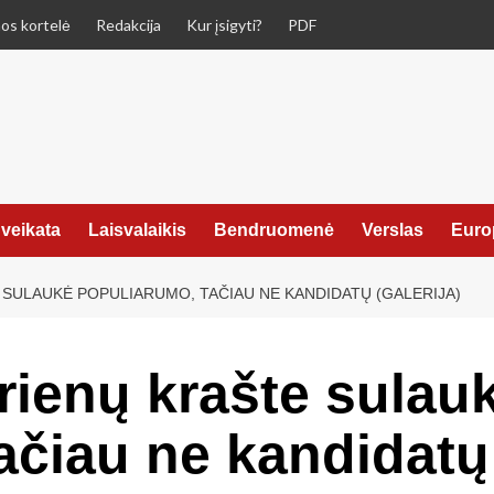
os kortelė
Redakcija
Kur įsigyti?
PDF
veikata
Laisvalaikis
Bendruomenė
Verslas
Euro
 SULAUKĖ POPULIARUMO, TAČIAU NE KANDIDATŲ (GALERIJA)
Prienų krašte sulau
ačiau ne kandidat