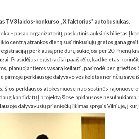
as TV3 laidos-konkurso „X faktorius“ autobusiukas.
nka – pasak organizatorių, paskutinis auksinis bilietas į k
alaikio centrą atrankos dieną susirinkusiųjų gretos gana gre
registraciją į perklausą prie durų sukiojosi per 20 Prienų k
raugai. Prasidėjus registracijai paaiškėjo, kad keletas norin
iems, planuojantiems vasarą keliauti, pasirodė per griežtos
e pirmoje perklausoje dalyvavo vos keletas norinčių save iš
, šios perklausos atokesniuose nuo sostinės rajonuose or
 daug kandidatų į projektą šiose apklausose nesulaukiama, ta
lausoje dalyvavusių prieniečių likimas spręsis Vilniuje, į ku