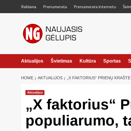
Skip
Reklama
Prenumerata
Prenumerata internetu
Šeim
to
content
Aktualijos
Švietimas
Kultūra
Sportas
S
HOME
AKTUALIJOS
„X FAKTORIUS“ PRIENŲ KRAŠTE
Aktualijos
„X faktorius“ 
populiarumo, t