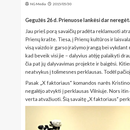
NG Media
2015/05/30
Gegužės 26 d. Prienuose lankėsi dar neregėt
Jau prieš porą savaičių pradėta reklamuoti atra
Prienų krašte. Tiesa, į Prienų kultūros ir laisv
visą vaizdo ir garso įrašymo įrangą bei vykdant 
kad beveik visi jie – dalyvius atėję palaikyti d
čia pat jų dalyvavimas projekte ir baigėsi. Kit
neatvykus į tolimesnes perklausas. Todėl pačioj
Pasak „X faktoriaus“ komandos narės Kristinos
negalėjo atvykti į perklausas Vilniuje. Nors itin
verta atvažiuoti. Šią savaitę „X faktoriaus“ perk