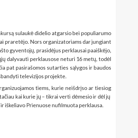
onkursą sulaukė didelio atgarsio bei populiarumo
itai praretėjo. Nors organizatoriams dar jungiant
rašto gyventojų, prasidėjus perklausai paaiškėjo,
čiųjų dalyvauti perklausose neturi 16 metų, todėl
 čia pat pasirašomos sutarties sąlygos ir baudos
bandyti televizijos projekte.
ganizuojamos tiems, kurie neišdrįso ar tiesiog
čiau kai kurie jų – tikrai verti dėmesio ir dėl jų
rį ir iškeliavo Prienuose nufilmuota perklausa.