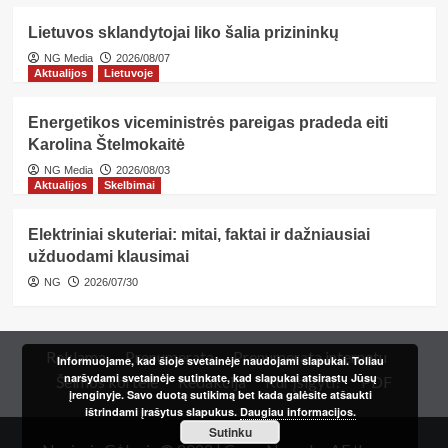
Lietuvos sklandytojai liko šalia prizininkų
NG Media
2026/08/07
Aktualijos
Lietuvoje
Energetikos viceministrės pareigas pradeda eiti
Karolina Štelmokaitė
NG Media
2026/08/03
Aktualijos
Skelbimai
Elektriniai skuteriai: mitai, faktai ir dažniausiai
užduodami klausimai
NG
2026/07/30
Reklama
Prenumerata
Prenumerata internetu
Informuojame, kad šioje svetainėje naudojami slapukai. Toliau
naršydami svetainėje sutinkate, kad slapukai atsirastų Jūsų
Šeimos kortelė
Redakcija
Kur įsigyti?
PDF
įrenginyje. Savo duotą sutikimą bet kada galėsite atšaukti
ištrindami įrašytus slapukus.
Daugiau informacijos.
Sutinku