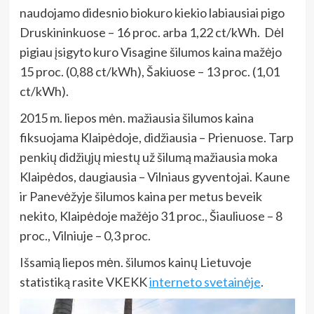
naudojamo didesnio biokuro kiekio labiausiai pigo
Druskininkuose – 16 proc. arba 1,22 ct/kWh. Dėl
pigiau įsigyto kuro Visagine šilumos kaina mažėjo
15 proc. (0,88 ct/kWh), Šakiuose – 13 proc. (1,01
ct/kWh).
2015 m. liepos mėn. mažiausia šilumos kaina
fiksuojama Klaipėdoje, didžiausia – Prienuose. Tarp
penkių didžiųjų miestų už šilumą mažiausia moka
Klaipėdos, daugiausia – Vilniaus gyventojai. Kaune
ir Panevėžyje šilumos kaina per metus beveik
nekito, Klaipėdoje mažėjo 31 proc., Šiauliuose – 8
proc., Vilniuje – 0,3 proc.
Išsamią liepos mėn. šilumos kainų Lietuvoje
statistiką rasite VKEKK
interneto svetainėje
.