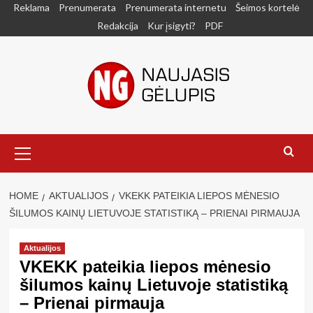
Skip
Reklama
Prenumerata
Prenumerata internetu
Šeimos kortelė
to
Redakcija
Kur įsigyti?
PDF
content
Primary
Menu
HOME
AKTUALIJOS
VKEKK PATEIKIA LIEPOS MĖNESIO
ŠILUMOS KAINŲ LIETUVOJE STATISTIKĄ – PRIENAI PIRMAUJA
Aktualijos
VKEKK pateikia liepos mėnesio
šilumos kainų Lietuvoje statistiką
– Prienai pirmauja