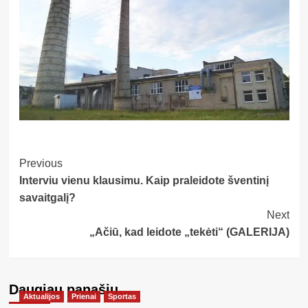
Post
Previous
Interviu vienu klausimu. Kaip praleidote šventinį
Navigation
savaitgalį?
Next
„Ačiū, kad leidote „tekėti“ (GALERIJA)
Daugiau panašių…
Aktualijos
Prienai
Sportas