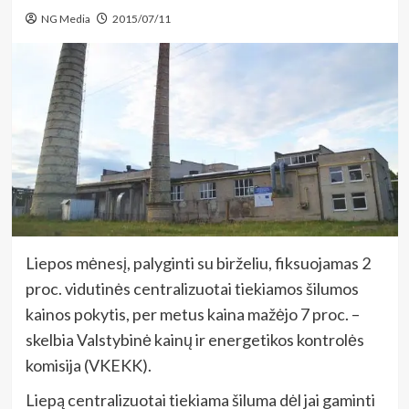
NG Media
2015/07/11
Liepos mėnesį, palyginti su birželiu, fiksuojamas 2
proc. vidutinės centralizuotai tiekiamos šilumos
kainos pokytis, per metus kaina mažėjo 7 proc. –
skelbia Valstybinė kainų ir energetikos kontrolės
komisija (VKEKK).
Liepą centralizuotai tiekiama šiluma dėl jai gaminti