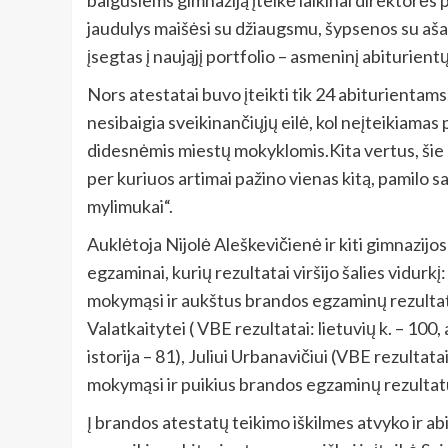
baigusiems gimnaziją įteikė laikinai direktorė
jaudulys maišėsi su džiaugsmu, šypsenos su aša
įsegtas į naująjį portfolio – asmeninį abiturien
Nors atestatai buvo įteikti tik 24 abiturientams
nesibaigia sveikinančiųjų eilė, kol neįteikiamas 
didesnėmis miestų mokyklomis.Kita vertus, šie g
per kuriuos artimai pažino vienas kitą, pamilo sa
mylimukai“.
Auklėtoja Nijolė Aleškevičienė ir kiti gimnazijo
egzaminai, kurių rezultatai viršijo šalies vidurkį: 
mokymąsi ir aukštus brandos egzaminų rezultatus
Valatkaitytei ( VBE rezultatai: lietuvių k. – 100, a
istorija – 81), Juliui Urbanavičiui (VBE rezultat
mokymąsi ir puikius brandos egzaminų rezultatu
Į brandos atestatų teikimo iškilmes atvyko ir a