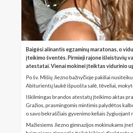
Baigėsi alinantis egzaminų maratonas, o vidu
įteikimo šventės. Pirmieji rajone išleistuvių 
atestatai.
Vienai mokinei įteiktas vidurinio
Po šv. Mišių Jiezno bažnyčioje pakiliai nusiteik
Abiturientų laukė išpuošta salė, tėveliai, mokyt
Iškilmingas brandos atestatų įteikimo aktas pra
Gražios, prasmingomis mintimis palydėtos kalbos
o savo bekraščiais gyvenimo keliais žygiuojant n
Mažiesiems Jiezno gimnazijos mokinukams įnešu