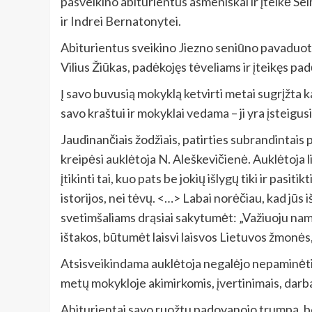
pasveikino abiturientus asmeniškai ir įteikė Sei
ir Indrei Bernatonytei.
Abiturientus sveikino Jiezno seniūno pavaduoto
Vilius Žiūkas, padėkojęs tėveliams ir įteikęs p
Į savo buvusią mokyklą ketvirti metai sugrįžta
savo kraštui ir mokyklai vedama – ji yra įsteigusi 
Jaudinančiais žodžiais, patirties subrandintais
kreipėsi auklėtoja N. Aleškevičienė. Auklėtoja lin
įtikinti tai, kuo pats be jokių išlygų tiki ir pas
istorijos, nei tėvų. <…> Labai norėčiau, kad jūs 
svetimšaliams drąsiai sakytumėt: „Važiuoju namo
ištakos, būtumėt laisvi laisvos Lietuvos žmonės,
Atsisveikindama auklėtoja negalėjo nepaminėti 
metų mokykloje akimirkomis, įvertinimais, darba
Abiturientai savo ruožtu padovanojo trumpą, be