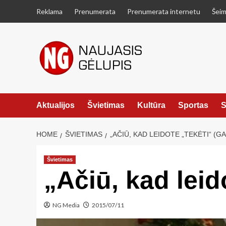
Skip
Reklama
Prenumerata
Prenumerata internetu
Šeim
to
content
Aktualijos
Švietimas
Kultūra
Sportas
S
HOME
ŠVIETIMAS
„AČIŪ, KAD LEIDOTE „TEKĖTI“ (G
Švietimas
„Ačiū, kad lei
NG Media
2015/07/11