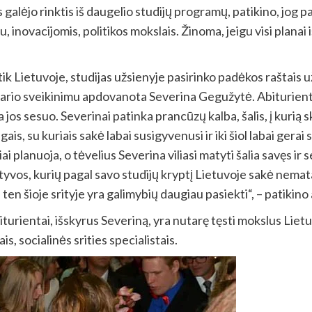
galėjo rinktis iš daugelio studijų programų, patikino, jog pa
novacijomis, politikos mokslais. Žinoma, jeigu visi planai išsi
nti tik Lietuvoje, studijas užsienyje pasirinko padėkos rašt
nario sveikinimu apdovanota Severina Gegužytė. Abiturientė
a jos sesuo. Severinai patinka prancūzų kalba, šalis, į kuri
ugais, su kuriais sakė labai susigyvenusi ir iki šiol labai gera
i planuoja, o tėvelius Severina viliasi matyti šalia savęs ir 
tyvos, kurių pagal savo studijų kryptį Lietuvoje sakė nema
en šioje srityje yra galimybių daugiau pasiekti“, – patikino
iturientai, išskyrus Severiną, yra nutarę tęsti mokslus Lietu
is, socialinės srities specialistais.