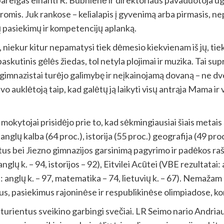
s pareigas einanti R. Bubnienė ir direktoriaus pavaduotoj
romis. Juk rankose – kelialapis į gyvenimą arba pirmasis, 
tų pasiekimų ir kompetencijų aplanką.
, niekur kitur nepamatysi tiek dėmesio kiekvienam iš jų, tiek
paskutinis gėlės žiedas, tol netyla plojimai ir muzika. Tai su
imnazistai turėjo galimybę ir neįkainojamą dovaną – ne dve
vo auklėtoją taip, kad galėtų ją laikyti visų antrąja Mama ir 
s mokytojai prisidėjo prie to, kad sėkmingiausiai šiais metai
anglų kalba (64 proc.), istorija (55 proc.) geografija (49 proc.
 bei Jiezno gimnazijos garsinimą pagyrimo ir padėkos rašta
nglų k. – 94, istorijos – 92), Eitvilei Acūtei (VBE rezultatai: 
ai: anglų k. – 97, matematika – 74, lietuvių k. – 67). Nemažam
s, pasiekimus rajoninėse ir respublikinėse olimpiadose, kon
biturientus sveikino garbingi svečiai. LR Seimo nario Andri