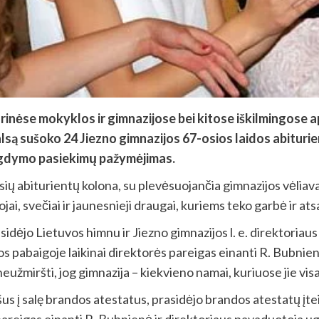
rinėse mokyklos ir gimnazijose bei kitose iškilmingose 
valsą sušoko 24 Jiezno gimnazijos 67-osios laidos abiturie
 ugdymo pasiekimų pažymėjimas.
usių abiturientų kolona, su plevėsuojančia gimnazijos vėliava
ojai, svečiai ir jaunesnieji draugai, kuriems teko garbė ir a
sidėjo Lietuvos himnu ir Jiezno gimnazijos l. e. direktori
 pabaigoje laikinai direktorės pareigas einanti R. Bubnienė
eužmiršti, jog gimnazija – kiekvieno namai, kuriuose jie vis
s į salę brandos atestatus, prasidėjo brandos atestatų įt