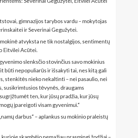
urientėms: Severinai Gegužytei, Eitvilei Acūtei
tstovai, gimnazijos tarybos vardu – mokytojas
rinskaitei ir Severinai Gegužytei.
 mokinė atvyksta ne tik nostalgijos, sentimentų
o Eitvilei Acūtei.
o gyvenimo slenksčio stovinčius savo mokinius
 būti nepopuliarūs ir išsakyti tai, nes kitą gali
s, stenkitės nieko nekaltinti – nei pasaulio, nei
dnos, susikrimtusios tėvynės, draugams
sugrįžtumėt ten, kur jūsų pradžia, kur jūsų
 žmogų įpareigoti visam gyvenimui.“
 „namų darbus“ – aplankus su mokinio praleistų
, kurioje skambėjo nemažiau prasmingi žodžiai –