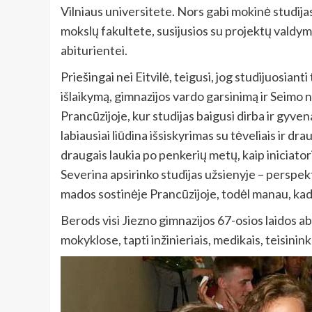
Vilniaus universitete. Nors gabi mokinė studijas 
mokslų fakultete, susijusios su projektų valdymu, i
abiturientei.
Priešingai nei Eitvilė, teigusi, jog studijuosia
išlaikymą, gimnazijos vardo garsinimą ir Seimo 
Prancūzijoje, kur studijas baigusi dirba ir gyven
labiausiai liūdina išsiskyrimas su tėveliais ir dra
draugais laukia po penkerių metų, kaip iniciatoria
Severina apsirinko studijas užsienyje – perspek
mados sostinėje Prancūzijoje, todėl manau, kad t
Berods visi Jiezno gimnazijos 67-osios laidos ab
mokyklose, tapti inžinieriais, medikais, teisininka