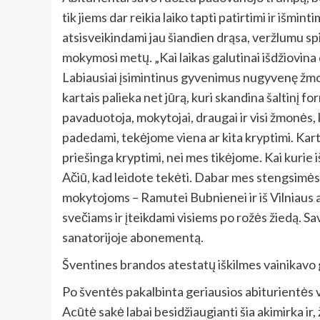
tik jiems dar reikia laiko tapti patirtimi ir išm
atsisveikindami jau šiandien drąsa, veržlumu sp
mokymosi metų. „Kai laikas galutinai išdžiovina 
Labiausiai įsimintinus gyvenimus nugyvenę žmonė
kartais palieka net jūrą, kuri skandina šaltinį fo
pavaduotoja, mokytojai, draugai ir visi žmonės, 
padedami, tekėjome viena ar kita kryptimi. Karta
priešinga kryptimi, nei mes tikėjome. Kai kuri
Ačiū, kad leidote tekėti. Dabar mes stengsimės 
mokytojoms – Ramutei Bubnienei ir iš Vilniaus a
svečiams ir įteikdami visiems po rožės žiedą. Sav
sanatorijoje abonementą.
Šventines brandos atestatų iškilmes vainikavo gi
Po šventės pakalbinta geriausios abiturientės va
Acūtė sakė labai besidžiaugianti šia akimirka ir,