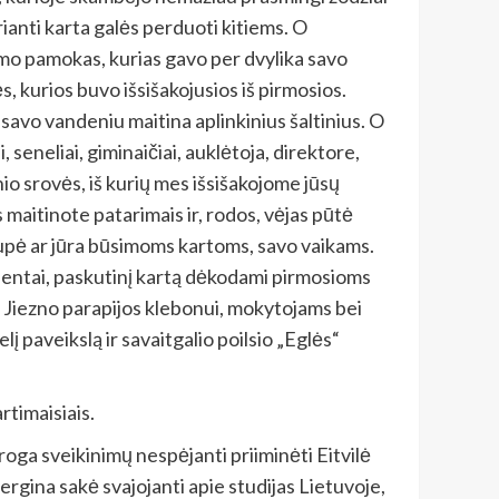
erianti karta galės perduoti kitiems. O
nimo pamokas, kurias gavo per dvylika savo
, kurios buvo išsišakojusios iš pirmosios.
savo vandeniu maitina aplinkinius šaltinius. O
, seneliai, giminaičiai, auklėtoja, direktore,
io srovės, iš kurių mes išsišakojome jūsų
 maitinote patarimais ir, rodos, vėjas pūtė
 upė ar jūra būsimoms kartoms, savo vaikams.
rientai, paskutinį kartą dėkodami pirmosioms
, Jiezno parapijos klebonui, mokytojams bei
į paveikslą ir savaitgalio poilsio „Eglės“
rtimaisiais.
roga sveikinimų nespėjanti priiminėti Eitvilė
mergina sakė svajojanti apie studijas Lietuvoje,