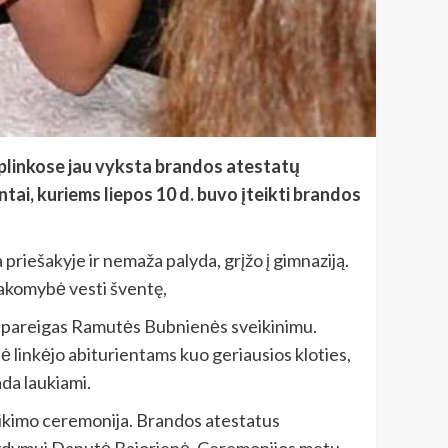
aplinkose jau vyksta brandos atestatų
ntai, kuriems liepos 10 d. buvo įteikti brandos
 priešakyje ir nemaža palyda, grįžo į gimnaziją.
tsakomybė vesti šventę,
aus pareigas Ramutės Bubnienės sveikinimu.
 linkėjo abiturientams kuo geriausios kloties,
ada laukiami.
eikimo ceremonija. Brandos atestatus