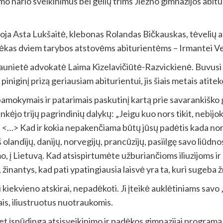
mo nario sveikinimus bei gėlių trims Jiezno gimnazijos abit
ja Asta Lukšaitė, klebonas Rolandas Bičkauskas, tėvelių a
adėkas dviem tarybos atstovėms abiturientėms – Irmantei Ve
 kaunietė advokatė Laima Kizelavičiūtė-Razvickienė. Buvusi
piniginį prizą geriausiam abiturientui, jis šiais metais atitek
 pamokymais ir patarimais paskutinį kartą prie savarankišk
kėjo trijų pagrindinių dalykų: „Jeigu kuo nors tikit, nebijokit
itikti <…> Kad ir kokia nepakenčiama būtų jūsų padėtis kada nor
iš olandijų, danijų, norvegijų, prancūzijų, pasiilgę savo liū
, į Lietuvą. Kad atsispirtumėte užburiančioms iliuzijoms ir 
 žinantys, kad pati ypatingiausia laisvė yra ta, kuri sugeba
kiekvieno atskirai, nepadėkoti. Ji įteikė auklėtiniams savo
is, iliustruotus nuotraukomis.
t įspūdingą atsisveikinimo ir padėkos gimnazijai programą