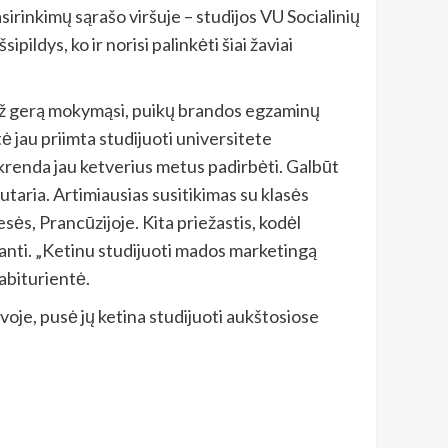
sirinkimų sąrašo viršuje – studijos VU Socialinių
pildys, ko ir norisi palinkėti šiai žaviai
ais už gerą mokymąsi, puikų brandos egzaminų
 jau priimta studijuoti universitete
ą skrenda jau ketverius metus padirbėti. Galbūt
i sutaria. Artimiausias susitikimas su klasės
sesės, Prancūzijoje. Kita priežastis, kodėl
tanti. „Ketinu studijuoti mados marketingą
 abiturientė.
voje, pusė jų ketina studijuoti aukštosiose