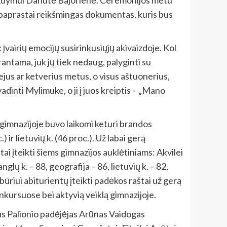
a ugdymui Danutė Bajorienė. Ceremonijos metu
nepaprastai reikšmingas dokumentas, kuris bus
 įvairių emocijų susirinkusiųjų akivaizdoje. Kol
prantama, juk jų tiek nedaug, palyginti su
jus ar ketverius metus, o visus aštuonerius,
vadinti Mylimuke, o ji į juos kreiptis – „Mano
s gimnazijoje buvo laikomi keturi brandos
) ir lietuvių k. (46 proc.). Už labai gerą
i įteikti šiems gimnazijos auklėtiniams: Akvilei
anglų k. – 88, geografija – 86, lietuvių k. – 82,
 būriui abiturientų įteikti padėkos raštai už gerą
kursuose bei aktyvią veiklą gimnazijoje.
aus Palionio padėjėjas Arūnas Vaidogas