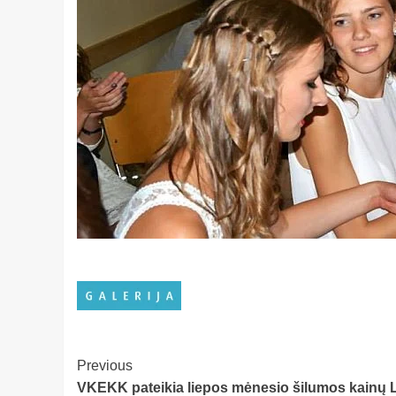
Post
Previous
VKEKK pateikia liepos mėnesio šilumos kainų Lie