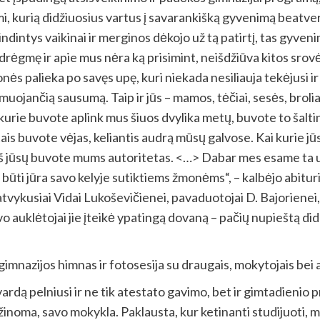
intimi, kurią didžiuosius vartus į savarankišką gyvenimą beatv
indintys vaikinai ir merginos dėkojo už tą patirtį, tas gyve
drėgmę ir apie mus nėra ką prisimint, neišdžiūva kitos srovės
s palieka po savęs upę, kuri niekada nesiliauja tekėjusi ir 
rmuojančią sausumą. Taip ir jūs – mamos, tėčiai, sesės, broliai
kurie buvote aplink mus šiuos dvylika metų, buvote to šaltin
is buvote vėjas, keliantis audrą mūsų galvose. Kai kurie jūs
e iš jūsų buvote mums autoritetas. <…> Dabar mes esame ta
būti jūra savo kelyje sutiktiems žmonėms“, – kalbėjo abitu
tvykusiai Vidai Lukoševičienei, pavaduotojai D. Bajorienei
o auklėtojai jie įteikė ypatingą dovaną – pačių nupieštą didel
mnazijos himnas ir fotosesija su draugais, mokytojais bei a
rdą pelniusi ir ne tik atestato gavimo, bet ir gimtadienio p
 žinoma, savo mokykla. Paklausta, kur ketinanti studijuoti, 