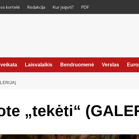
os kortelė
Redakcija
Kur įsigyti?
PDF
veikata
Laisvalaikis
Bendruomenė
Verslas
Euro
ALERIJA)
dote „tekėti“ (GALE