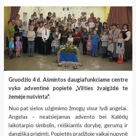
Gruodžio 4 d. Ašmintos daugiafunkciame centre
vyko adventinė popietė „Vilties žvaigždė te
žemėje nušvinta“.
Nuo pat sielos užgimimo žmogų visur lydi angelai.
Angelas – neatsiejamas advento bei Kalėdų
laikotarpio simbolis, reiškiantis dorybę, gerumą ir
dangišką prigimtį. Popietės pradžioje vaikai nupynė