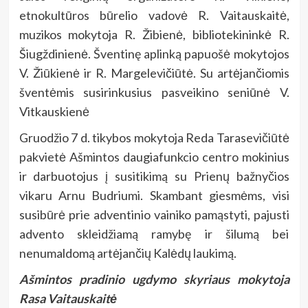
etnokultūros būrelio vadovė R. Vaitauskaitė,
muzikos mokytoja R. Žibienė, bibliotekininkė R.
Šiugždinienė. Šventinę aplinką papuošė mokytojos
V. Žiūkienė ir R. Margelevičiūtė. Su artėjančiomis
šventėmis susirinkusius pasveikino seniūnė V.
Vitkauskienė
Gruodžio 7 d. tikybos mokytoja Reda Tarasevičiūtė
pakvietė Ašmintos daugiafunkcio centro mokinius
ir darbuotojus į susitikimą su Prienų bažnyčios
vikaru Arn
u Budriumi. Skambant giesmėms, visi
susibūrė prie adventinio vainiko pamąstyti, pajusti
advento skleidžiamą ramybę ir šilumą bei
nenumaldomą artėjančių Kalėdų laukimą.
Ašmintos pradinio ugdymo skyriaus mokytoja
Rasa Vaitauskaitė