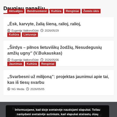
Daugiau panašių…
Aktualijos
Bendruomenė
Kultūra
Renginiai
Žemės ūkis
„Ėsk, karvyte, žalią šieną, ralioj, ralioj,
Eugenija Vaitkevičiūtė
2026/05/29
Kultūra
Lietuvoje
„Širdys – pilnos lietuviškų žodžių, Nesudegusių
amžių ugny“ (V.Bukauskas)
Eugenija Vaitkevičiūtė
2026/05/06
Jaunimas
Kultūra
Renginiai
„Svarbesni už milijoną“: projektas jaunimui apie tai,
kas iš tiesų svarbu
NG Media
2026/05/05
Reklama
Prenumerata
Prenumerata internetu
Informuojame, kad šioje svetainėje naudojami slapukai. Toliau
naršydami svetainėje sutinkate, kad slapukai atsirastų Jūsų
Šeimos kortelė
Redakcija
Kur įsigyti?
PDF