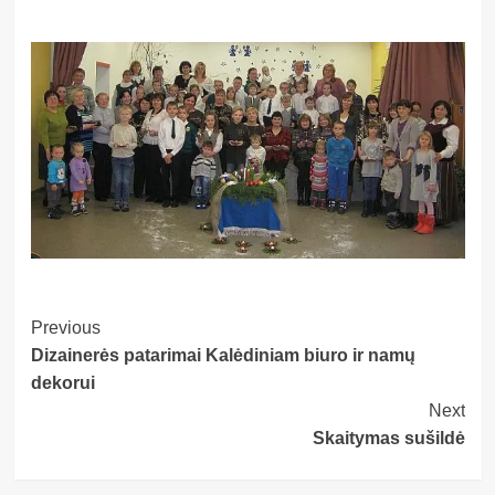
Post
Previous
Dizainerės patarimai Kalėdiniam biuro ir namų
Navigation
dekorui
Next
Skaitymas sušildė