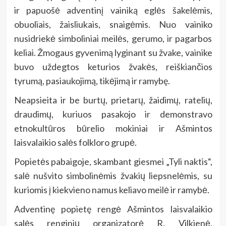
ir papuošė adventinį vainiką eglės šakelėmis,
obuoliais, žaisliukais, snaigėmis. Nuo vainiko
nusidriekė simboliniai meilės, gerumo, ir pagarbos
keliai. Žmogaus gyvenimą lyginant su žvake, vainike
buvo uždegtos keturios žvakės, reiškiančios
tyrumą, pasiaukojimą, tikėjimą ir ramybę.
Neapsieita ir be burtų, prietarų, žaidimų, ratelių,
draudimų, kuriuos pasakojo ir demonstravo
etnokultūros būrelio mokiniai ir Ašmintos
laisvalaikio salės folkloro grupė.
Popietės pabaigoje, skambant giesmei „Tyli naktis“,
salė nušvito simbolinėmis žvakių liepsnelėmis, su
kuriomis į kiekvieno namus keliavo meilė ir ramybė.
Adventinę popietę rengė Ašmintos laisvalaikio
salės renginių organizatorė R. Vilkienė,