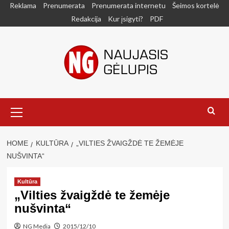
Skip
Reklama
Prenumerata
Prenumerata internetu
Šeimos kortelė
to
Redakcija
Kur įsigyti?
PDF
content
Primary
Menu
HOME
KULTŪRA
„VILTIES ŽVAIGŽDĖ TE ŽEMĖJE
NUŠVINTA“
Kultūra
„Vilties žvaigždė te žemėje
nušvinta“
NG Media
2015/12/10