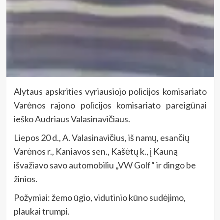
Alytaus apskrities vyriausiojo policijos komisariato
Varėnos rajono policijos komisariato pareigūnai
ieško Audriaus Valasinavičiaus.
Liepos 20 d., A. Valasinavičius, iš namų, esančių
Varėnos r., Kaniavos sen., Kašėtų k., į Kauną
išvažiavo savo automobiliu „VW Golf“ ir dingo be
žinios.
Požymiai: žemo ūgio, vidutinio kūno sudėjimo,
plaukai trumpi.