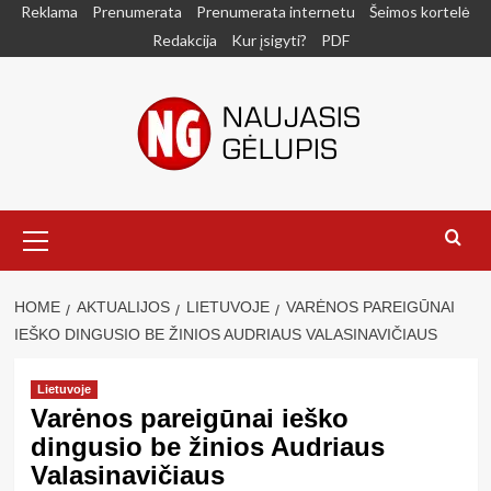
Skip
Reklama
Prenumerata
Prenumerata internetu
Šeimos kortelė
to
Redakcija
Kur įsigyti?
PDF
content
Primary
Menu
HOME
AKTUALIJOS
LIETUVOJE
VARĖNOS PAREIGŪNAI
IEŠKO DINGUSIO BE ŽINIOS AUDRIAUS VALASINAVIČIAUS
Lietuvoje
Varėnos pareigūnai ieško
dingusio be žinios Audriaus
Valasinavičiaus