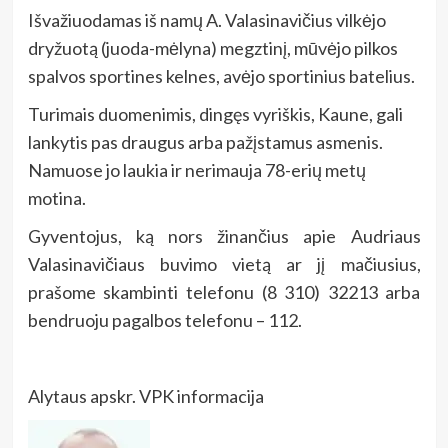
Išvažiuodamas iš namų A. Valasinavičius vilkėjo
dryžuotą (juoda-mėlyna) megztinį, mūvėjo pilkos
spalvos sportines kelnes, avėjo sportinius batelius.
Turimais duomenimis, dingęs vyriškis, Kaune, gali
lankytis pas draugus arba pažįstamus asmenis.
Namuose jo laukia ir nerimauja 78-erių metų
motina.
Gyventojus, ką nors žinančius apie Audriaus
Valasinavičiaus buvimo vietą ar jį mačiusius,
prašome skambinti telefonu (8 310) 32213 arba
bendruoju pagalbos telefonu – 112.
Alytaus apskr. VPK informacija