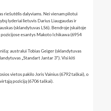
riešutėlis dalyviams. Nei vienam pilotui
žybų lyderiai lietuvis Darius Liaugaudas ir
auskas (sklandytuvas LS6). Bendroje įskaitoje
oje pozicijose esantys Makoto Ichikawa (6954
nišą: australui Tobias Geiger (sklandytuvas
landytuvas „Standart Jantar 3“). Visi kiti
sios vietos pakilo Joris Vainius (6792 taškai), o
irtąją poziciją (6706 taškai).