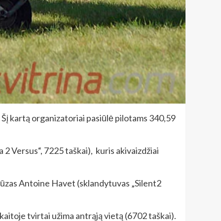
 Šį kartą organizatoriai pasiūlė pilotams 340,59
 2 Versus“, 7225 taškai), kuris akivaizdžiai
cūzas Antoine Havet (sklandytuvas „Silent2
toje tvirtai užima antrąją vietą (6702 taškai).