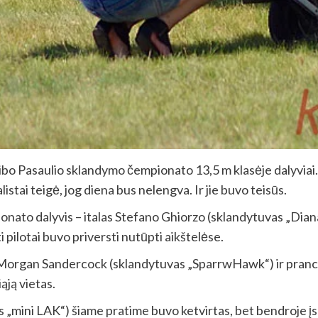
kibo Pasaulio sklandymo čempionato 13,5 m klasėje dalyviai.
tai teigė, jog diena bus nelengva. Ir jie buvo teisūs.
ionato dalyvis – italas Stefano Ghiorzo (sklandytuvas „Diana
i pilotai buvo priversti nutūpti aikštelėse.
vas Morgan Sandercock (sklandytuvas „SparrwHawk“) ir pran
ąją vietas.
mini LAK“) šiame pratime buvo ketvirtas, bet bendroje įskai