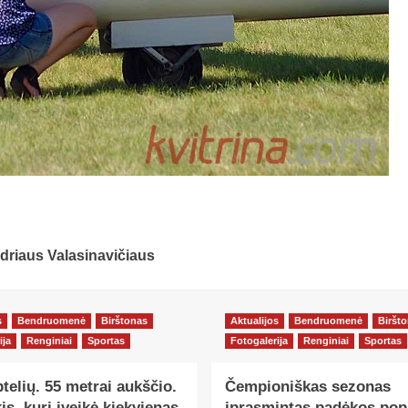
driaus Valasinavičiaus
s
Bendruomenė
Birštonas
Aktualijos
Bendruomenė
Biršt
ija
Renginiai
Sportas
Fotogalerija
Renginiai
Sportas
ptelių. 55 metrai aukščio.
Čempioniškas sezonas
kis, kurį įveikė kiekvienas
įprasmintas padėkos popi