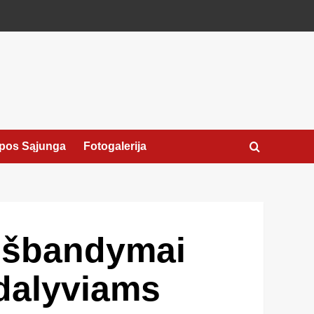
pos Sąjunga
Fotogalerija
 išbandymai
dalyviams