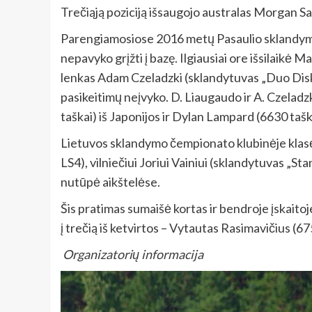
Trečiąją poziciją išsaugojo australas Morgan S
Parengiamosiose 2016 metų Pasaulio sklandymo 
nepavyko grįžti į bazę. Ilgiausiai ore išsilaikė 
lenkas Adam Czeladzki (sklandytuvas „Duo Disku
pasikeitimų neįvyko. D. Liaugaudo ir A. Czeladz
taškai) iš Japonijos ir Dylan Lampard (6630 taškų)
Lietuvos sklandymo čempionato klubinėje klasėj
LS4), vilniečiui Joriui Vainiui (sklandytuvas „St
nutūpė aikštelėse.
Šis pratimas sumaišė kortas ir bendroje įskaitoje
į trečią iš ketvirtos – Vytautas Rasimavičius (6
Organizatorių informacija