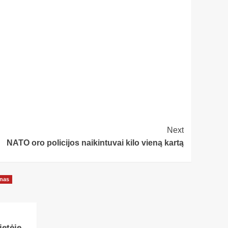
Next
NATO oro policijos naikintuvai kilo vieną kartą
onas
etėje