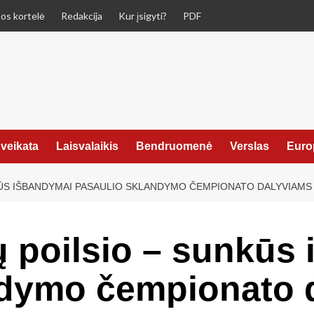
os kortelė
Redakcija
Kur įsigyti?
PDF
veikata
Laisvalaikis
Bendruomenė
Verslas
Euro
KŪS IŠBANDYMAI PASAULIO SKLANDYMO ČEMPIONATO DALYVIAMS
ų poilsio – sunkūs
ndymo čempionato 