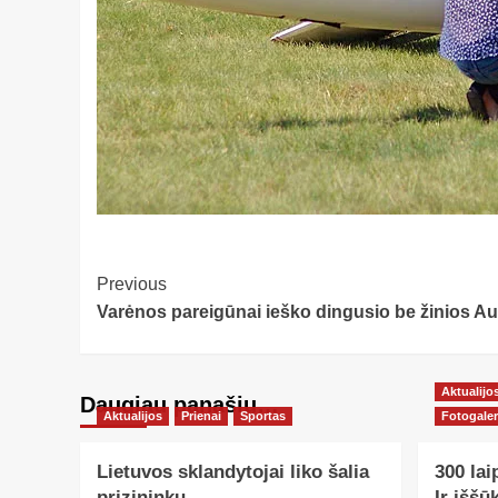
Post
Previous
Varėnos pareigūnai ieško dingusio be žinios Au
Navigation
Aktualijo
Daugiau panašių…
Aktualijos
Prienai
Sportas
Fotogaler
Lietuvos sklandytojai liko šalia
300 lai
prizininkų
Ir iššū