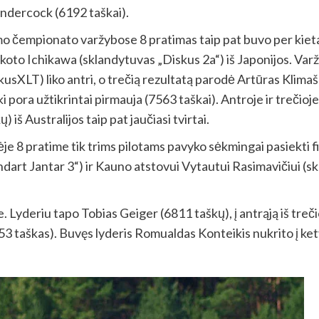
andercock (6192 taškai).
čempionato varžybose 8 pratimas taip pat buvo per kietas 
Makoto Ichikawa (sklandytuvas „Diskus 2a“) iš Japonijos. Var
sXLT) liko antri, o trečią rezultatą parodė Artūras Klimaš
ki pora užtikrintai pirmauja (7563 taškai). Antroje ir treči
 iš Australijos taip pat jaučiasi tvirtai.
e 8 pratime tik trims pilotams pavyko sėkmingai pasiekti fi
andart Jantar 3“) ir Kauno atstovui Vytautui Rasimavičiui (sk
. Lyderiu tapo Tobias Geiger (6811 taškų), į antrąją iš trečio
753 taškas). Buvęs lyderis Romualdas Konteikis nukrito į ketv