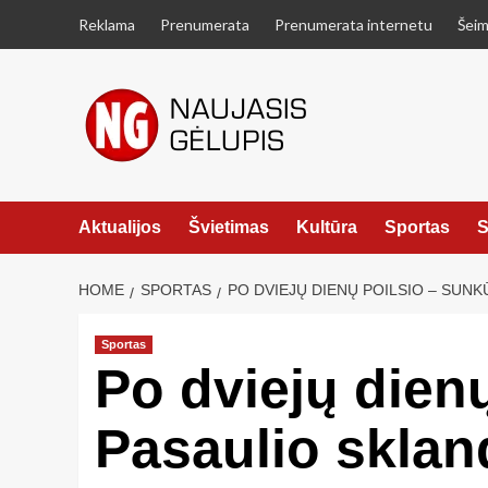
Skip
Reklama
Prenumerata
Prenumerata internetu
Šeim
to
content
Aktualijos
Švietimas
Kultūra
Sportas
S
HOME
SPORTAS
PO DVIEJŲ DIENŲ POILSIO – SUN
Sportas
Po dviejų dien
Pasaulio skla