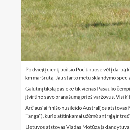
Po dviejų dienų poilsio Pociūnuose vėl į darbą 
km maršrutą. Jau starto metu sklandymo specialis
Galutinį tikslą pasiekė tik vienas Pasaulio čemp
įtvirtino savo pranašumą prieš varžovus. Visi kit
Arčiausiai finišo nusileido Australijos atsto
Tanga“), kurie atitinkamai užėmė antrąją ir treči
Lietuvos atstovas Vladas Motūza (sklandytuvas „