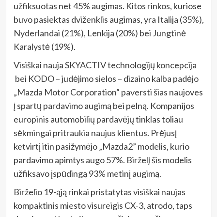
užfiksuotas net 45% augimas. Kitos rinkos, kuriose
buvo pasiektas dviženklis augimas, yra Italija (35%),
Nyderlandai (21%), Lenkija (20%) bei Jungtinė
Karalystė (19%).
Visiškai nauja SKYACTIV technologijų koncepcija
bei KODO – judėjimo sielos – dizaino kalba padėjo
„Mazda Motor Corporation“ paversti šias naujoves
į spartų pardavimo augimą bei pelną. Kompanijos
europinis automobilių pardavėjų tinklas toliau
sėkmingai pritraukia naujus klientus. Prėjusį
ketvirtį itin pasižymėjo „Mazda2” modelis, kurio
pardavimo apimtys augo 57%. Birželį šis modelis
užfiksavo įspūdingą 93% metinį augimą.
Birželio 19-ąją rinkai pristatytas visiškai naujas
kompaktinis miesto visureigis CX-3, atrodo, taps