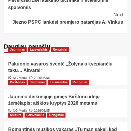
Paveikslai žavi atlikimo technika ir šviesiomis
Navigation
spalvomis
Next
Jiezno PSPC lankėsi premjero patarėjas A. Vinkus
Daugiau panašių…
Jaunimas
Laisvalaikis
Renginiai
Pakuonio vasaros šventė „Žolynais kvepiančiu
taku… Aitvarai“
NG Media
2026/08/06
Birštonas
Jaunimas
Laisvalaikis
Renginiai
Jaunimo diskusijoje gimęs Birštono idėjų
žemėlapis: aiškios kryptys 2026 metams
NG Media
2026/05/05
Kultūra
Laisvalaikis
Renginiai
Romantinės muzikos vakaras „Tu man sakei, kad