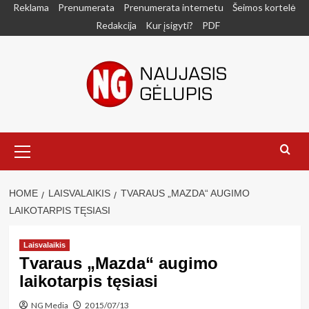
Skip
Reklama
Prenumerata
Prenumerata internetu
Šeimos kortelė
to
Redakcija
Kur įsigyti?
PDF
content
Primary
Menu
HOME
LAISVALAIKIS
TVARAUS „MAZDA“ AUGIMO
LAIKOTARPIS TĘSIASI
Laisvalaikis
Tvaraus „Mazda“ augimo
laikotarpis tęsiasi
NG Media
2015/07/13