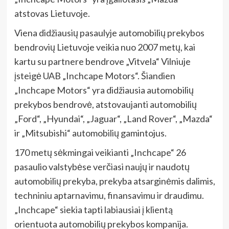
atstovas Lietuvoje.
Viena didžiausių pasaulyje automobilių prekybos
bendrovių Lietuvoje veikia nuo 2007 metų, kai
kartu su partnere bendrove „Vitvela“ Vilniuje
įsteigė UAB „Inchcape Motors“. Šiandien
„Inchcape Motors“ yra didžiausia automobilių
prekybos bendrovė, atstovaujanti automobilių
„Ford“, „Hyundai“, „Jaguar“, „Land Rover“, „Mazda“
ir „Mitsubishi“ automobilių gamintojus.
170 metų sėkmingai veikianti „Inchcape“ 26
pasaulio valstybėse verčiasi naujų ir naudotų
automobilių prekyba, prekyba atsarginėmis dalimis,
techniniu aptarnavimu, finansavimu ir draudimu.
„Inchcape“ siekia tapti labiausiai į klientą
orientuota automobilių prekybos kompanija.