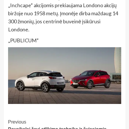
„Inchcape“ akcijomis prekiaujama Londono akcijų
biržoje nuo 1958 metų. Įmonėje dirba maždaug 14
300 žmonių, jos centrinė buveinė įsikūrusi
Londone.
„PUBLICUM”
Post
Previous