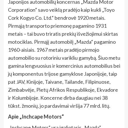
Japonijos automobilių koncernas „Mazda Motor
Corporation“ savo veiklą pradėjo kaip kukli „Toyo
Cork Kogyo Co. Ltd.“ bendrovė 1920 metais.
Pirmąją transporto priemonę pagamino 1931
metais – tai buvo triratis prekių išvežiojimui skirtas
motociklas. Pirmąjį automobilį „Mazda“ pagamino
1960-aisiais. 1967 metais pradėjo pirmojo
automobilio su rotoriniu varikliu gamybą. Šiuo metu
gamina lengvuosius ir komercinius automobilius bei
jų komponentus trijose gamyklose Japonijoje, taip
pat JAV, Kinijoje, Taivane, Tailande, Filipinuose,
Zimbabvėje, Pietų Afrikos Respublikoje, Ekvadore
ir Kolumbijoje. Koncerne dirba daugiau nei 38
tūkst. žmonių, jo pardavimai viršija 77 mlrd. litų.
Apie „Inchcape Motors“
„Inchcape Motors“ yra įgaliotasis „Mazda“