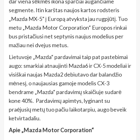
dar viena sėkmės ikona sparčiai augančiame
segmente. Itin karštas naujos kartos rodsteris
„Mazda MX-5” į Europą atvyksta jau rugpjūtį. Tuo
metu „Mazda Motor Corporation“ Europos rinkai
bus pristačiusi net septynis naujus modelius per
mažiau nei dvejus metus.
Lietuvoje „Mazda“ pardavimai taip pat pastebimai
augo: smarkiai atnaujinti Mazda6 ir CX-5 modeliai ir
visiškai naujas Mazda2 debiutavo dar balandžio
mėnesį, o naujausias gamoje modelis CX-3
bendrame „Mazda“ pardavimų skaičiuje sudarė
kone 40%. Pardavimų apimtys, lyginant su
praėjusių metų tuo pačiu laikotarpiu, augo beveik
ketvirtadaliu.
Apie „Mazda Motor Corporation“