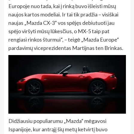
Europoje nuo tada, kai į rinką buvo išleisti mūsų
naujos kartos modeliai. Ir tai tik pradžia – visiškai
naujas „Mazda CX-3” vos spėjęs debiutuoti jau
spėjo viršyti mūsų lūkesčius, o MX-5 taip pat
rengiasi rinkos šturmui“, – teigė „Mazda Europe“
pardavimų viceprezidentas Martijnas ten Brinkas.
Didžiausiu populiarumu „Mazda“ mėgavosi
Ispanijoje, kur antrąjį šių metų ketvirtį buvo