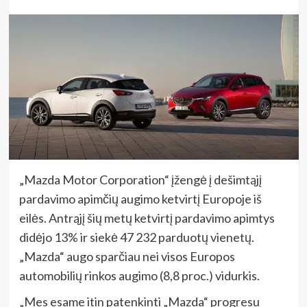
„Mazda Motor Corporation“ įžengė į dešimtąjį
pardavimo apimčių augimo ketvirtį Europoje iš
eilės. Antrąjį šių metų ketvirtį pardavimo apimtys
didėjo 13% ir siekė 47 232 parduotų vienetų.
„Mazda“ augo sparčiau nei visos Europos
automobilių rinkos augimo (8,8 proc.) vidurkis.
„Mes esame itin patenkinti „Mazda“ progresu