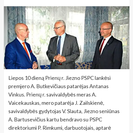
Liepos 10 dieną Prienų r. Jiezno PSPC lankėsi
premjero A. Butkevičiaus patarėjas Antanas
Vinkus. Prienų r. savivaldybės meras A.
Vaicekauskas, mero patarėja J. Zailskienė,
savivaldybės gydytojas V. Slauta, Jiezno seniūnas
A. Bartusevičius kartu bendravo su PSPC
direktoriumi P. Rimkumi, darbuotojais, aptarė