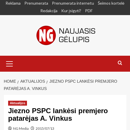
Skip
Reklama
Prenumerata
Prenumerata internetu
Šeimos kortelė
to
Redakcija
Kur įsigyti?
PDF
content
Primary
Menu
HOME
AKTUALIJOS
JIEZNO PSPC LANKĖSI PREMJERO
PATARĖJAS A. VINKUS
Aktualijos
Jiezno PSPC lankėsi premjero
patarėjas A. Vinkus
NG Media
2015/07/13