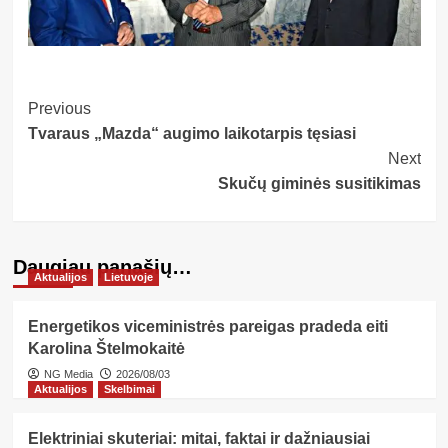
Post
Previous
Tvaraus „Mazda“ augimo laikotarpis tęsiasi
Navigation
Next
Skučų giminės susitikimas
Daugiau panašių…
Aktualijos
Lietuvoje
Energetikos viceministrės pareigas pradeda eiti
Karolina Štelmokaitė
NG Media
2026/08/03
Aktualijos
Skelbimai
Elektriniai skuteriai: mitai, faktai ir dažniausiai