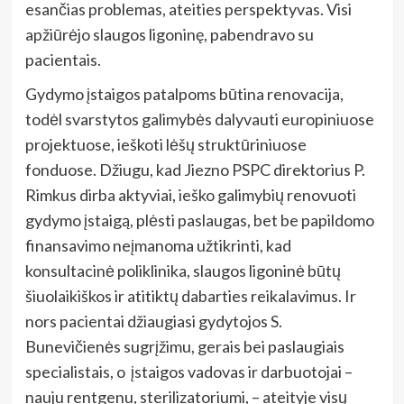
esančias problemas, ateities perspektyvas. Visi
apžiūrėjo slaugos ligoninę, pabendravo su
pacientais.
Gydymo įstaigos patalpoms būtina renovacija,
todėl svarstytos galimybės dalyvauti europiniuose
projektuose, ieškoti lėšų struktūriniuose
fonduose. Džiugu, kad Jiezno PSPC direktorius P.
Rimkus dirba aktyviai, ieško galimybių renovuoti
gydymo įstaigą, plėsti paslaugas, bet be papildomo
finansavimo neįmanoma užtikrinti, kad
konsultacinė poliklinika, slaugos ligoninė būtų
šiuolaikiškos ir atitiktų dabarties reikalavimus. Ir
nors pacientai džiaugiasi gydytojos S.
Bunevičienės sugrįžimu, gerais bei paslaugiais
specialistais, o įstaigos vadovas ir darbuotojai –
nauju rentgenu, sterilizatoriumi, – ateityje visų