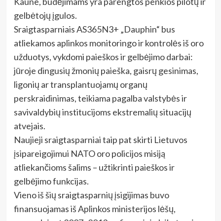
Kaune, budėjimams yra parengtos penkios pilotų ir
gelbėtojų įgulos.
Sraigtasparniais AS365N3+ „Dauphin“ bus
atliekamos aplinkos monitoringo ir kontrolės iš oro
užduotys, vykdomi paieškos ir gelbėjimo darbai:
jūroje dingusių žmonių paieška, gaisrų gesinimas,
ligonių ar transplantuojamų organų
perskraidinimas, teikiama pagalba valstybės ir
savivaldybių institucijoms ekstremalių situacijų
atvejais.
Naujieji sraigtasparniai taip pat skirti Lietuvos
įsipareigojimui NATO oro policijos misiją
atliekančioms šalims – užtikrinti paieškos ir
gelbėjimo funkcijas.
Vieno iš šių sraigtasparnių įsigijimas buvo
finansuojamas iš Aplinkos ministerijos lėšų,