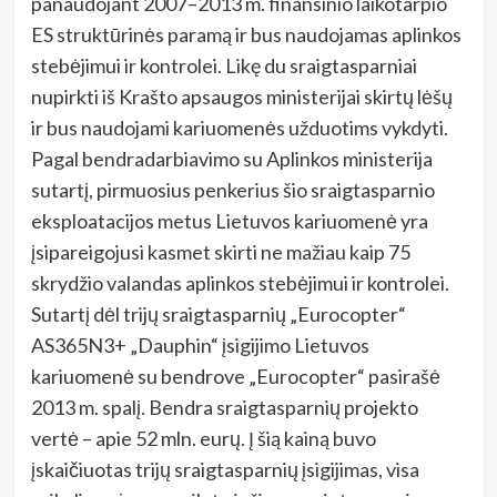
panaudojant 2007–2013 m. finansinio laikotarpio
ES struktūrinės paramą ir bus naudojamas aplinkos
stebėjimui ir kontrolei. Likę du sraigtasparniai
nupirkti iš Krašto apsaugos ministerijai skirtų lėšų
ir bus naudojami kariuomenės užduotims vykdyti.
Pagal bendradarbiavimo su Aplinkos ministerija
sutartį, pirmuosius penkerius šio sraigtasparnio
eksploatacijos metus Lietuvos kariuomenė yra
įsipareigojusi kasmet skirti ne mažiau kaip 75
skrydžio valandas aplinkos stebėjimui ir kontrolei.
Sutartį dėl trijų sraigtasparnių „Eurocopter“
AS365N3+ „Dauphin“ įsigijimo Lietuvos
kariuomenė su bendrove „Eurocopter“ pasirašė
2013 m. spalį. Bendra sraigtasparnių projekto
vertė – apie 52 mln. eurų. Į šią kainą buvo
įskaičiuotas trijų sraigtasparnių įsigijimas, visa