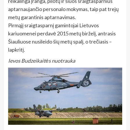
reikalinga įranga, pilotų ir šiuos sraigtasparnius
aptarnaujančio personalo mokymas, taip pat trejų
metų garantinis aptarnavimas.
Pirmąjį sraigtasparnį gamintojai Lietuvos
kariuomenei perdavė 2015 metų birželį, antrasis
Šiauliuose nusileido šių metų spalį, o trečiasis –
lapkritį.
Ievos Budzeikaitės nuotrauka