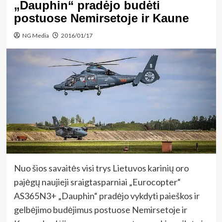
„Dauphin“ pradėjo budėti
postuose Nemirsetoje ir Kaune
NG Media
2016/01/17
Nuo šios savaitės visi trys Lietuvos karinių oro
pajėgų naujieji sraigtasparniai „Eurocopter“
AS365N3+ „Dauphin“ pradėjo vykdyti paieškos ir
gelbėjimo budėjimus postuose Nemirsetoje ir