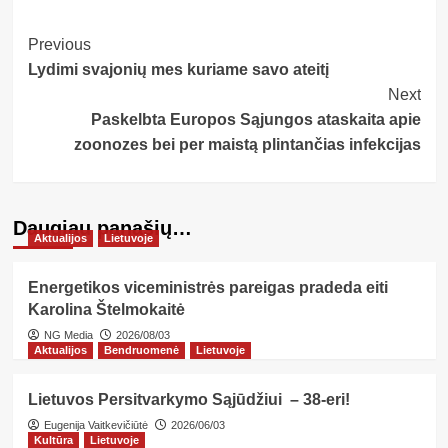
Post
Previous
Lydimi svajonių mes kuriame savo ateitį
Navigation
Next
Paskelbta Europos Sąjungos ataskaita apie
zoonozes bei per maistą plintančias infekcijas
Daugiau panašių…
Aktualijos
Lietuvoje
Energetikos viceministrės pareigas pradeda eiti
Karolina Štelmokaitė
NG Media
2026/08/03
Aktualijos
Bendruomenė
Lietuvoje
Lietuvos Persitvarkymo Sąjūdžiui – 38-eri!
Eugenija Vaitkevičiūtė
2026/06/03
Kultūra
Lietuvoje