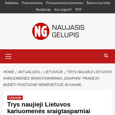
Skip
Reklama
Prenumerata
Prenumerata internetu
Šeimos kortelė
to
Redakcija
Kur įsigyti?
PDF
content
Primary
Menu
HOME
AKTUALIJOS
LIETUVOJE
TRYS NAUJIEJI LIETUVOS
KARIUOMENĖS SRAIGTASPARNIAI „DAUPHIN“ PRADĖJO
BUDĖTI POSTUOSE NEMIRSETOJE IR KAUNE
Lietuvoje
Trys naujieji Lietuvos
kariuomenės sraigtasparniai