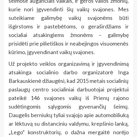
šeimose augančiais vaikais, ir geros valios žmonių,
kurie nori įgyvendinti šių vaikų svajones. Mes
suteikiame galimybę vaikų svajonėms būti
išgirstoms ir pastebėtoms, o geraširdžiams ir
socialiai atsakingiems žmonėms – galimybę
prisidėti prie pilietiškos ir neabejingos visuomenės
kūrimo, įgyvendinant vaikų svajones.
Už projekto veiklos organizavimą ir įgyvendinimą
atsakinga socialinio darbo organizatorė Inga
Barkauskienė džiaugėsi, kad 2015 metais socialinių
paslaugų centro socialiniai darbuotojai projektui
pateikė 146 svajones vaikų iš Prienų rajono
sudėtingomis sąlygomis gyvenančių šeimų.
Daugelis berniukų tyliai svajojo apie automobiliuką
ar lėktuvą su distanciniu valdymu, krepšinio lanką,
„Lego“ konstruktorių, o dažna mergaitė norėjo