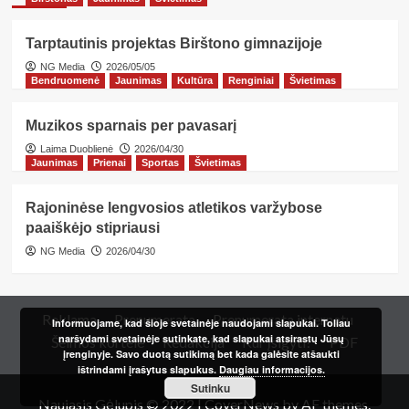
Tarptautinis projektas Birštono gimnazijoje
NG Media
2026/05/05
Bendruomenė
Jaunimas
Kultūra
Renginiai
Švietimas
Muzikos sparnais per pavasarį
Laima Duoblienė
2026/04/30
Jaunimas
Prienai
Sportas
Švietimas
Rajoninėse lengvosios atletikos varžybose
paaiškėjo stipriausi
NG Media
2026/04/30
Reklama
Prenumerata
Prenumerata internetu
Informuojame, kad šioje svetainėje naudojami slapukai. Toliau
naršydami svetainėje sutinkate, kad slapukai atsirastų Jūsų
Šeimos kortelė
Redakcija
Kur įsigyti?
PDF
įrenginyje. Savo duotą sutikimą bet kada galėsite atšaukti
ištrindami įrašytus slapukus.
Daugiau informacijos.
Sutinku
Naujasis Gėlupis © 2022
|
CoverNews
by AF themes.