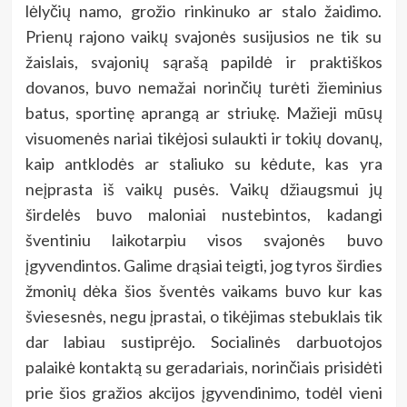
lėlyčių namo, grožio rinkinuko ar stalo žaidimo.
Prienų rajono vaikų svajonės susijusios ne tik su
žaislais, svajonių sąrašą papildė ir praktiškos
dovanos, buvo nemažai norinčių turėti žieminius
batus, sportinę aprangą ar striukę. Mažieji mūsų
visuomenės nariai tikėjosi sulaukti ir tokių dovanų,
kaip antklodės ar staliuko su kėdute, kas yra
neįprasta iš vaikų pusės. Vaikų džiaugsmui jų
širdelės buvo maloniai nustebintos, kadangi
šventiniu laikotarpiu visos svajonės buvo
įgyvendintos. Galime drąsiai teigti, jog tyros širdies
žmonių dėka šios šventės vaikams buvo kur kas
šviesesnės, negu įprastai, o tikėjimas stebuklais tik
dar labiau sustiprėjo. Socialinės darbuotojos
palaikė kontaktą su geradariais, norinčiais prisidėti
prie šios gražios akcijos įgyvendinimo, todėl vieni