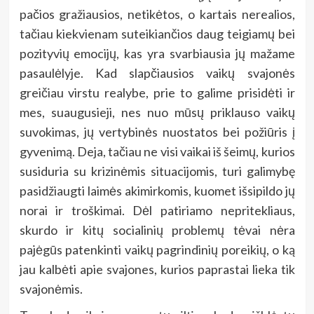
pačios gražiausios, netikėtos, o kartais nerealios,
tačiau kiekvienam suteikiančios daug teigiamų bei
pozityvių emocijų, kas yra svarbiausia jų mažame
pasaulėlyje. Kad slapčiausios vaikų svajonės
greičiau virstu realybe, prie to galime prisidėti ir
mes, suaugusieji, nes nuo mūsų priklauso vaikų
suvokimas, jų vertybinės nuostatos bei požiūris į
gyvenimą. Deja, tačiau ne visi vaikai iš šeimų, kurios
susiduria su krizinėmis situacijomis, turi galimybę
pasidžiaugti laimės akimirkomis, kuomet išsipildo jų
norai ir troškimai. Dėl patiriamo nepritekliaus,
skurdo ir kitų socialinių problemų tėvai nėra
pajėgūs patenkinti vaikų pagrindinių poreikių, o ką
jau kalbėti apie svajones, kurios paprastai lieka tik
svajonėmis.