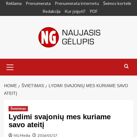
Skip
Reklama
Prenumerata
Prenumerata internetu
Šeimos kortelė
to
Redakcija
Kur įsigyti?
PDF
content
Primary
Menu
HOME
ŠVIETIMAS
LYDIMI SVAJONIŲ MES KURIAME SAVO
ATEITĮ
Švietimas
Lydimi svajonių mes kuriame
savo ateitį
NG Media
2016/01/17