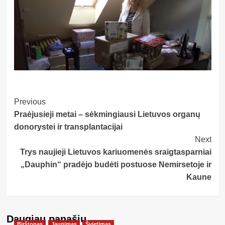
Post
Previous
Praėjusieji metai – sėkmingiausi Lietuvos organų
Navigation
donorystei ir transplantacijai
Next
Trys naujieji Lietuvos kariuomenės sraigtasparniai
„Dauphin“ pradėjo budėti postuose Nemirsetoje ir
Kaune
Daugiau panašių…
Birštonas
Jaunimas
Švietimas