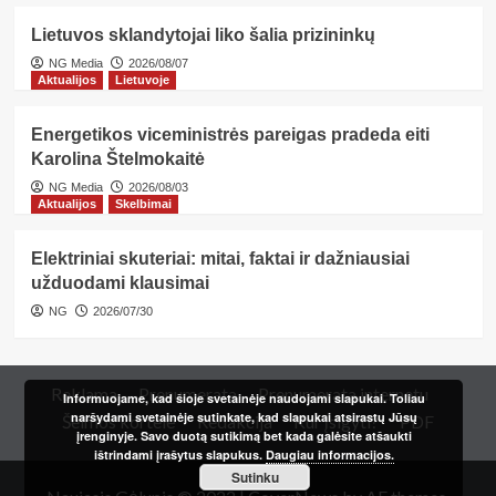
Lietuvos sklandytojai liko šalia prizininkų
NG Media
2026/08/07
Aktualijos
Lietuvoje
Energetikos viceministrės pareigas pradeda eiti
Karolina Štelmokaitė
NG Media
2026/08/03
Aktualijos
Skelbimai
Elektriniai skuteriai: mitai, faktai ir dažniausiai
užduodami klausimai
NG
2026/07/30
Reklama
Prenumerata
Prenumerata internetu
Informuojame, kad šioje svetainėje naudojami slapukai. Toliau
naršydami svetainėje sutinkate, kad slapukai atsirastų Jūsų
Šeimos kortelė
Redakcija
Kur įsigyti?
PDF
įrenginyje. Savo duotą sutikimą bet kada galėsite atšaukti
ištrindami įrašytus slapukus.
Daugiau informacijos.
Sutinku