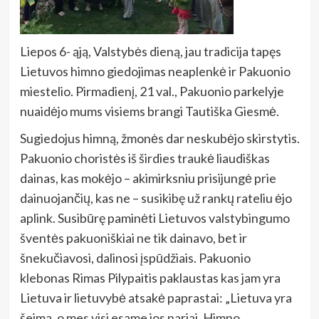
Li
epos 6- ąją, Valstybės dieną, jau tradicija tapęs
Lietuvos himno giedojimas neaplenkė ir Pakuonio
miestelio. Pirmadienį, 21 val., Pakuonio parkelyje
nuaidėjo mums visiems brangi Tautiška Giesmė.
Sugiedojus himną, žmonės dar neskubėjo skirstytis.
Pakuonio choristės iš širdies traukė liaudiškas
dainas, kas mokėjo – akimirksniu prisijungė prie
dainuojančių, kas ne – susikibę už rankų rateliu ėjo
aplink. Susibūrę paminėti Lietuvos valstybingumo
šventės pakuoniškiai ne tik dainavo, bet ir
šnekučiavosi, dalinosi įspūdžiais. Pakuonio
klebonas Rimas Pilypaitis paklaustas kas jam yra
Lietuva ir lietuvybė atsakė paprastai: „Lietuva yra
šeima, o mes visi esame jos nariai. Himno