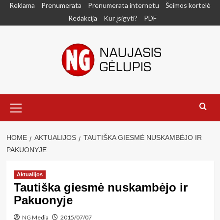
Skip
Reklama
Prenumerata
Prenumerata internetu
Šeimos kortelė
to
Redakcija
Kur įsigyti?
PDF
content
Primary
Menu
HOME
AKTUALIJOS
TAUTIŠKA GIESMĖ NUSKAMBĖJO IR
PAKUONYJE
Aktualijos
Tautiška giesmė nuskambėjo ir
Pakuonyje
NG Media
2015/07/07