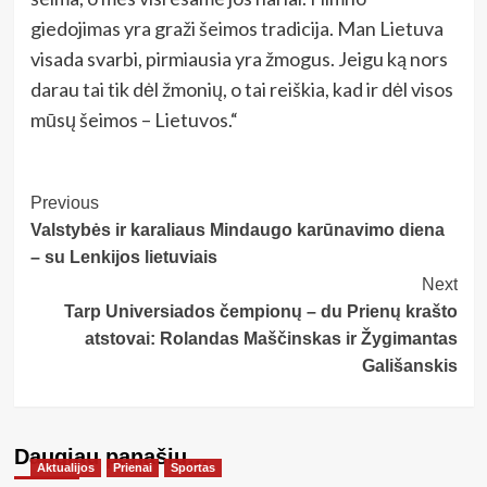
giedojimas yra graži šeimos tradicija. Man Lietuva
visada svarbi, pirmiausia yra žmogus. Jeigu ką nors
darau tai tik dėl žmonių, o tai reiškia, kad ir dėl visos
mūsų šeimos – Lietuvos.“
Post
Previous
Valstybės ir karaliaus Mindaugo karūnavimo diena
Navigation
– su Lenkijos lietuviais
Next
Tarp Universiados čempionų – du Prienų krašto
atstovai: Rolandas Maščinskas ir Žygimantas
Gališanskis
Daugiau panašių…
Aktualijos
Prienai
Sportas