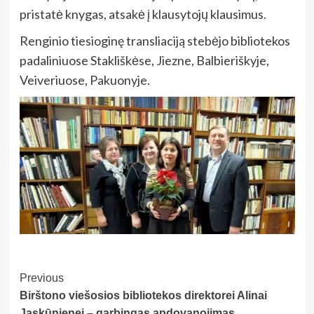
pristatė knygas, atsakė į klausytojų klausimus.
Renginio tiesioginę transliaciją stebėjo bibliotekos
padaliniuose Stakliškėse, Jiezne, Balbieriškyje,
Veiveriuose, Pakuonyje.
Post
Previous
Birštono viešosios bibliotekos direktorei Alinai
Navigation
Jaskūnienei – garbingas apdovanojimas