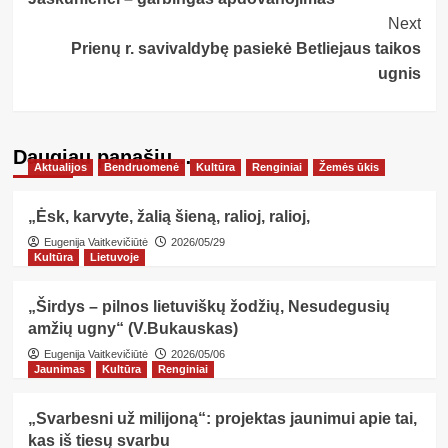
Next
Prienų r. savivaldybę pasiekė Betliejaus taikos
ugnis
Daugiau panašių…
Aktualijos
Bendruomenė
Kultūra
Renginiai
Žemės ūkis
„Ėsk, karvyte, žalią šieną, ralioj, ralioj,
Eugenija Vaitkevičiūtė
2026/05/29
Kultūra
Lietuvoje
„Širdys – pilnos lietuviškų žodžių, Nesudegusių
amžių ugny“ (V.Bukauskas)
Eugenija Vaitkevičiūtė
2026/05/06
Jaunimas
Kultūra
Renginiai
„Svarbesni už milijoną“: projektas jaunimui apie tai,
kas iš tiesų svarbu