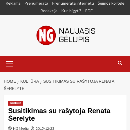
Skip
Reklama
Prenumerata
Prenumerata internetu
Šeimos kortelė
to
Redakcija
Kur įsigyti?
PDF
content
Primary
Menu
HOME
KULTŪRA
SUSITIKIMAS SU RAŠYTOJA RENATA
ŠERELYTE
Kultūra
Susitikimas su rašytoja Renata
Šerelyte
NG Media
2015/12/23