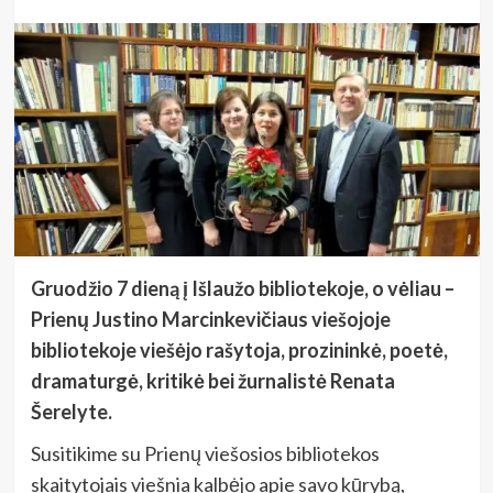
Gruodžio 7 dieną į Išlaužo bibliotekoje, o vėliau –
Prienų Justino Marcinkevičiaus viešojoje
bibliotekoje viešėjo rašytoja, prozininkė, poetė,
dramaturgė, kritikė bei žurnalistė
Renata
Šerelyte.
Susitikime su Prienų viešosios bibliotekos
skaitytojais viešnia kalbėjo apie savo kūrybą,