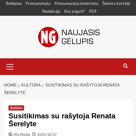
Skip
Reklama
Prenumerata
Prenumerata internetu
Šeimos kortelė
to
Redakcija
Kur įsigyti?
PDF
content
Primary
Menu
HOME
KULTŪRA
SUSITIKIMAS SU RAŠYTOJA RENATA
ŠERELYTE
Kultūra
Susitikimas su rašytoja Renata
Šerelyte
NG Media
2015/12/17