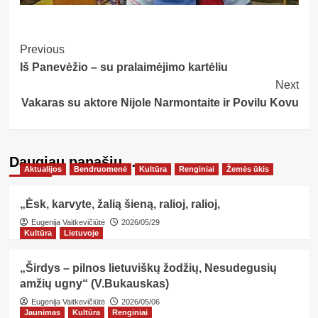
Post
Previous
Iš Panevėžio – su pralaimėjimo kartėliu
Navigation
Next
Vakaras su aktore Nijole Narmontaite ir Povilu Kovu
Daugiau panašių…
Aktualijos
Bendruomenė
Kultūra
Renginiai
Žemės ūkis
„Ėsk, karvyte, žalią šieną, ralioj, ralioj,
Eugenija Vaitkevičiūtė
2026/05/29
Kultūra
Lietuvoje
„Širdys – pilnos lietuviškų žodžių, Nesudegusių
amžių ugny“ (V.Bukauskas)
Eugenija Vaitkevičiūtė
2026/05/06
Jaunimas
Kultūra
Renginiai