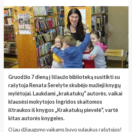
Gruodžio 7 dieną į Išlaužo biblioteką susitikti su
rašytoja Renata Šerelyte skubėjo mažieji knygų
mylėtojai. Laukdami „krakatukų“ autorės, vaikai
klausėsi mokytojos Ingridos skaitomos
ištraukos iš knygos „Krakatukų pievelė“, vartė
kitas autorės knygeles.
O jau džiaugsmo vaikams buvo sulaukus rašytojos!