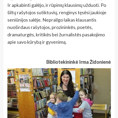
Ir apkabinti galėjo, ir rūpimų klausimų užduoti. Po
šiltų rašytojos sutiktuvių, renginys tęsėsi jaukioje
seniūnijos salėje. Neprailgo laikas klausantis
nuoširdaus rašytojos,
prozininkės, poetės,
dramaturgės, kritikės bei žurnalistės pasakojimo
apie savo kūrybą ir gyvenimą.
Bibliotekininkė Irma Židonienė