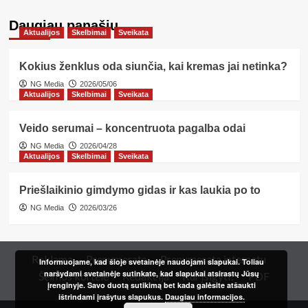
Daugiau panašių…
Aktualijos
Skelbimai
Sveikata
Kokius ženklus oda siunčia, kai kremas jai netinka?
NG Media
2026/05/06
Aktualijos
Skelbimai
Sveikata
Veido serumai – koncentruota pagalba odai
NG Media
2026/04/28
Aktualijos
Skelbimai
Sveikata
Priešlaikinio gimdymo gidas ir kas laukia po to
NG Media
2026/03/26
Reklama
Prenumerata
Prenumerata internetu
Informuojame, kad šioje svetainėje naudojami slapukai. Toliau
naršydami svetainėje sutinkate, kad slapukai atsirastų Jūsų
Šeimos kortelė
Redakcija
Kur įsigyti?
PDF
įrenginyje. Savo duotą sutikimą bet kada galėsite atšaukti
ištrindami įrašytus slapukus.
Daugiau informacijos.