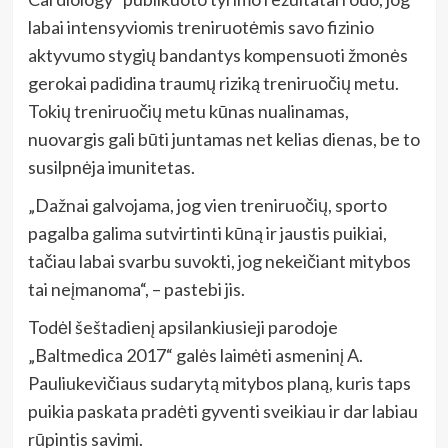
labai intensyviomis treniruotėmis savo fizinio
aktyvumo stygių bandantys kompensuoti žmonės
gerokai padidina traumų riziką treniruočių metu.
Tokių treniruočių metu kūnas nualinamas,
nuovargis gali būti juntamas net kelias dienas, be to
susilpnėja imunitetas.
„Dažnai galvojama, jog vien treniruočių, sporto
pagalba galima sutvirtinti kūną ir jaustis puikiai,
tačiau labai svarbu suvokti, jog nekeičiant mitybos
tai neįmanoma“, – pastebi jis.
Todėl šeštadienį apsilankiusieji parodoje
„Baltmedica 2017“ galės laimėti asmeninį A.
Pauliukevičiaus sudarytą mitybos planą, kuris taps
puikia paskata pradėti gyventi sveikiau ir dar labiau
rūpintis savimi.