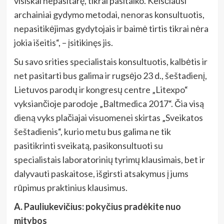
visiškai nepasitarę, tikrai pasitaiko. Keisčiausi
archainiai gydymo metodai, nenoras konsultuotis,
nepasitikėjimas gydytojais ir baimė tirtis tikrai nėra
jokia išeitis“, – įsitikinęs jis.
Su savo srities specialistais konsultuotis, kalbėtis ir
net pasitarti bus galima ir rugsėjo 23 d., šeštadienį,
Lietuvos parodų ir kongresų centre „Litexpo“
vyksiančioje parodoje „Baltmedica 2017“. Čia visą
dieną vyks plačiajai visuomenei skirtas „Sveikatos
šeštadienis“, kurio metu bus galima ne tik
pasitikrinti sveikatą, pasikonsultuoti su
specialistais laboratorinių tyrimų klausimais, bet ir
dalyvauti paskaitose, išgirsti atsakymus į jums
rūpimus praktinius klausimus.
A. Pauliukevičius: pokyčius pradėkite nuo
mitybos