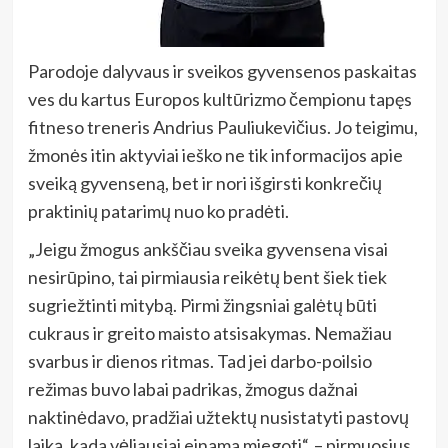
Parodoje dalyvaus ir sveikos gyvensenos paskaitas
ves du kartus Europos kultūrizmo čempionu tapęs
fitneso treneris Andrius Pauliukevičius. Jo teigimu,
žmonės itin aktyviai ieško ne tik informacijos apie
sveiką gyvenseną, bet ir nori išgirsti konkrečių
praktinių patarimų nuo ko pradėti.
„Jeigu žmogus ankščiau sveika gyvensena visai
nesirūpino, tai pirmiausia reikėtų bent šiek tiek
sugriežtinti mitybą. Pirmi žingsniai galėtų būti
cukraus ir greito maisto atsisakymas. Nemažiau
svarbus ir dienos ritmas. Tad jei darbo-poilsio
režimas buvo labai padrikas, žmogus dažnai
naktinėdavo, pradžiai užtektų nusistatyti pastovų
laiką, kada vėliausiai einama miegoti“, – pirmuosius