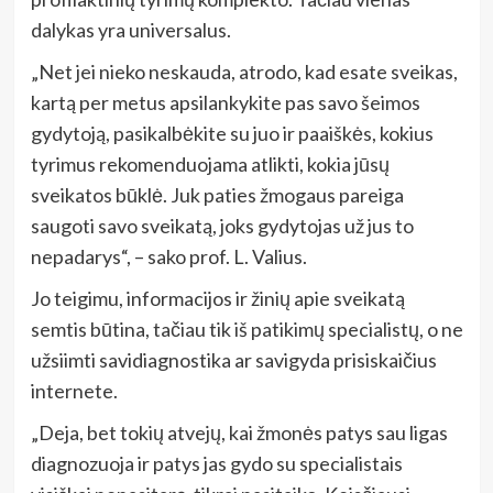
dalykas yra universalus.
„Net jei nieko neskauda, atrodo, kad esate sveikas,
kartą per metus apsilankykite pas savo šeimos
gydytoją, pasikalbėkite su juo ir paaiškės, kokius
tyrimus rekomenduojama atlikti, kokia jūsų
sveikatos būklė. Juk paties žmogaus pareiga
saugoti savo sveikatą, joks gydytojas už jus to
nepadarys“, – sako prof. L. Valius.
Jo teigimu, informacijos ir žinių apie sveikatą
semtis būtina, tačiau tik iš patikimų specialistų, o ne
užsiimti savidiagnostika ar savigyda prisiskaičius
internete.
„Deja, bet tokių atvejų, kai žmonės patys sau ligas
diagnozuoja ir patys jas gydo su specialistais