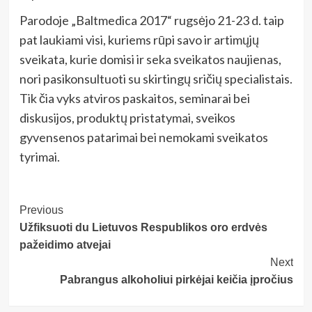
Parodoje „Baltmedica 2017“ rugsėjo 21-23 d. taip
pat laukiami visi, kuriems rūpi savo ir artimųjų
sveikata, kurie domisi ir seka sveikatos naujienas,
nori pasikonsultuoti su skirtingų sričių specialistais.
Tik čia vyks atviros paskaitos, seminarai bei
diskusijos, produktų pristatymai, sveikos
gyvensenos patarimai bei nemokami sveikatos
tyrimai.
Post
Previous
Užfiksuoti du Lietuvos Respublikos oro erdvės
Navigation
pažeidimo atvejai
Next
Pabrangus alkoholiui pirkėjai keičia įpročius