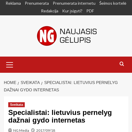
Skip
Reklama
Prenumerata
Prenumerata internetu
Šeimos kortelė
to
Redakcija
Kur įsigyti?
PDF
content
Primary
Menu
HOME
SVEIKATA
SPECIALISTAI: LIETUVIUS PERNELYG
DAŽNAI GYDO INTERNETAS
Sveikata
Specialistai: lietuvius pernelyg
dažnai gydo internetas
NG Media
2017/09/18