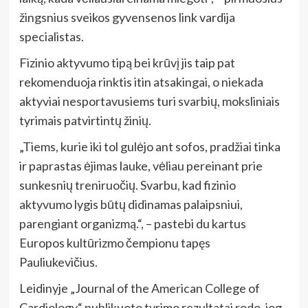
žingsnius sveikos gyvensenos link vardija
specialistas.
Fizinio aktyvumo tipą bei krūvį jis taip pat
rekomenduoja rinktis itin atsakingai, o niekada
aktyviai nesportavusiems turi svarbių, moksliniais
tyrimais patvirtintų žinių.
„Tiems, kurie iki tol gulėjo ant sofos, pradžiai tinka
ir paprastas ėjimas lauke, vėliau pereinant prie
sunkesnių treniruočių. Svarbu, kad fizinio
aktyvumo lygis būtų didinamas palaipsniui,
parengiant organizmą.“, – pastebi du kartus
Europos kultūrizmo čempionu tapęs
Pauliukevičius.
Leidinyje „Journal of the American College of
Cardiology“ publikuoto tyrimo rezultatai rodo, jog