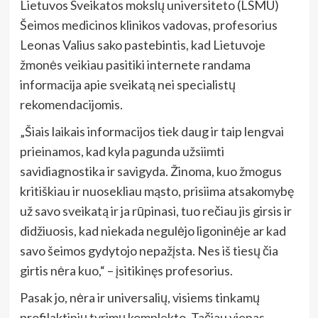
Lietuvos Sveikatos mokslų universiteto (LSMU)
Šeimos medicinos klinikos vadovas, profesorius
Leonas Valius sako pastebintis, kad Lietuvoje
žmonės veikiau pasitiki internete randama
informacija apie sveikatą nei specialistų
rekomendacijomis.
„Šiais laikais informacijos tiek daug ir taip lengvai
prieinamos, kad kyla pagunda užsiimti
savidiagnostika ir savigyda. Žinoma, kuo žmogus
kritiškiau ir nuosekliau mąsto, prisiima atsakomybę
už savo sveikatą ir ja rūpinasi, tuo rečiau jis girsis ir
didžiuosis, kad niekada negulėjo ligoninėje ar kad
savo šeimos gydytojo nepažįsta. Nes iš tiesų čia
girtis nėra kuo,“ – įsitikinęs profesorius.
Pasak jo, nėra ir universalių, visiems tinkamų
profilaktinių tyrimų komplekto. Tačiau vienas