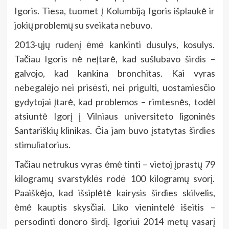
Igoris. Tiesa, tuomet į Kolumbiją Igoris išplaukė ir
jokių problemų su sveikata nebuvo.
2013-ųjų rudenį ėmė kankinti dusulys, kosulys.
Tačiau Igoris nė neįtarė, kad sušlubavo širdis –
galvojo, kad kankina bronchitas. Kai vyras
nebegalėjo nei prisėsti, nei prigulti, uostamiesčio
gydytojai įtarė, kad problemos – rimtesnės, todėl
atsiuntė Igorį į Vilniaus universiteto ligoninės
Santariškių klinikas. Čia jam buvo įstatytas širdies
stimuliatorius.
Tačiau netrukus vyras ėmė tinti – vietoj įprastų 79
kilogramų svarstyklės rodė 100 kilogramų svorį.
Paaiškėjo, kad išsiplėtė kairysis širdies skilvelis,
ėmė kauptis skysčiai. Liko vienintelė išeitis –
persodinti donoro širdį. Igoriui 2014 metų vasarį