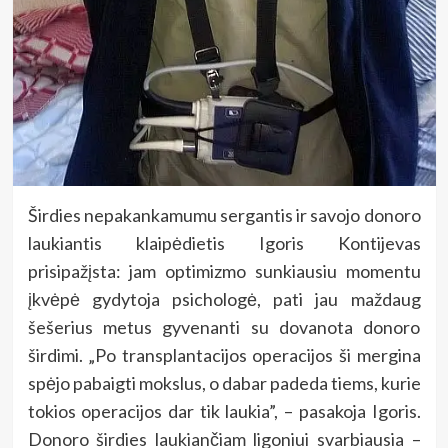
Širdies nepakankamumu sergantis ir savojo donoro
laukiantis klaipėdietis Igoris Kontijevas
prisipažįsta: jam optimizmo sunkiausiu momentu
įkvėpė gydytoja psichologė, pati jau maždaug
šešerius metus gyvenanti su dovanota donoro
širdimi. „Po transplantacijos operacijos ši mergina
spėjo pabaigti mokslus, o dabar padeda tiems, kurie
tokios operacijos dar tik laukia”, – pasakoja Igoris.
Donoro širdies laukiančiam ligoniui svarbiausia –