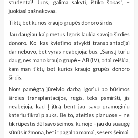
studentai! Juos, galima sakyti, ištiko šokas“, –
juokiasi pašnekovas.
Tiktų bet kurios kraujo grupės donoro širdis
Jau daugiau kaip metus Igoris laukia savojo širdies
donoro. Kol kas kvietimo atvykti transplantacijai
dar nebuvo, bet vyras neabejoja: bus. „Šansų turiu
daug, nes mano kraujo grupė – AB (IV), o tai reiškia,
kam man tiktų bet kurios kraujo grupės donoro
širdis.
Nors pamėgtą jūreivio darbą Igoriui po būsimos
širdies transplantacijos, regis, teks pamiršti, jis
neabejoja, kad į jūrą bent jau savo pramoginiu
kateriu tikrai plauks. Be to, ateities planuose – ne
tik rūpestis dėl savo šeimos, kurioje – jau du suaugę
sūnūs ir žmona, bet ir pagalba mamai, sesers šeimai.