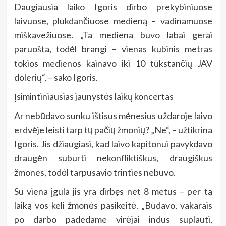
Daugiausia laiko Igoris dirbo prekybiniuose
laivuose, plukdančiuose medieną – vadinamuose
miškavežiuose. „Ta mediena buvo labai gerai
paruošta, todėl brangi – vienas kubinis metras
tokios medienos kainavo iki 10 tūkstančių JAV
dolerių“, – sako Igoris.
Įsimintiniausias jaunystės laikų koncertas
Ar nebūdavo sunku ištisus mėnesius uždaroje laivo
erdvėje leisti tarp tų pačių žmonių? „Ne“, – užtikrina
Igoris. Jis džiaugiasi, kad laivo kapitonui pavykdavo
draugėn suburti nekonfliktiškus, draugiškus
žmones, todėl tarpusavio trinties nebuvo.
Su viena įgula jis yra dirbęs net 8 metus – per tą
laiką vos keli žmonės pasikeitė. „Būdavo, vakarais
po darbo padedame virėjai indus suplauti,