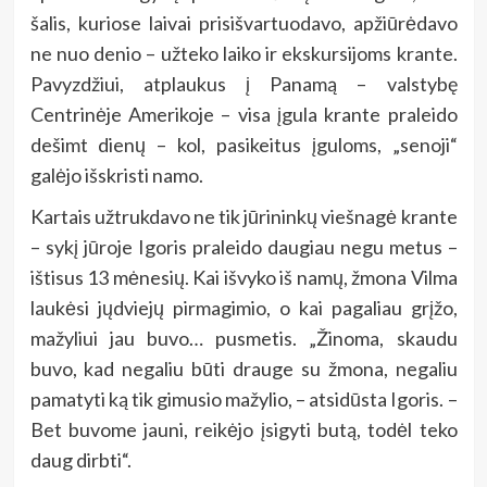
šalis, kuriose laivai prisišvartuodavo, apžiūrėdavo
ne nuo denio – užteko laiko ir ekskursijoms krante.
Pavyzdžiui, atplaukus į Panamą – valstybę
Centrinėje Amerikoje – visa įgula krante praleido
dešimt dienų – kol, pasikeitus įguloms, „senoji“
galėjo išskristi namo.
Kartais užtrukdavo ne tik jūrininkų viešnagė krante
– sykį jūroje Igoris praleido daugiau negu metus –
ištisus 13 mėnesių. Kai išvyko iš namų, žmona Vilma
laukėsi jųdviejų pirmagimio, o kai pagaliau grįžo,
mažyliui jau buvo… pusmetis. „Žinoma, skaudu
buvo, kad negaliu būti drauge su žmona, negaliu
pamatyti ką tik gimusio mažylio, – atsidūsta Igoris. –
Bet buvome jauni, reikėjo įsigyti butą, todėl teko
daug dirbti“.