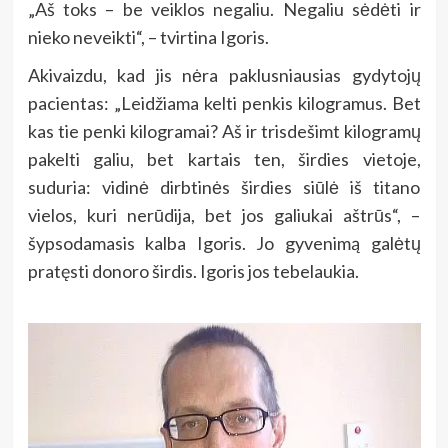
„Aš toks – be veiklos negaliu. Negaliu sėdėti ir
nieko neveikti“, – tvirtina Igoris.
Akivaizdu, kad jis nėra paklusniausias gydytojų
pacientas: „Leidžiama kelti penkis kilogramus. Bet
kas tie penki kilogramai? Aš ir trisdešimt kilogramų
pakelti galiu, bet kartais ten, širdies vietoje,
suduria: vidinė dirbtinės širdies siūlė iš titano
vielos, kuri nerūdija, bet jos galiukai aštrūs“, –
šypsodamasis kalba Igoris. Jo gyvenimą galėtų
pratęsti donoro širdis. Igoris jos tebelaukia.