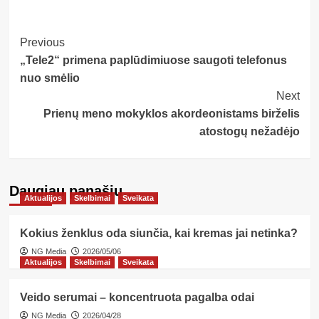
Post
Previous
„Tele2“ primena paplūdimiuose saugoti telefonus
Navigation
nuo smėlio
Next
Prienų meno mokyklos akordeonistams birželis
atostogų nežadėjo
Daugiau panašių…
Aktualijos
Skelbimai
Sveikata
Kokius ženklus oda siunčia, kai kremas jai netinka?
NG Media
2026/05/06
Aktualijos
Skelbimai
Sveikata
Veido serumai – koncentruota pagalba odai
NG Media
2026/04/28