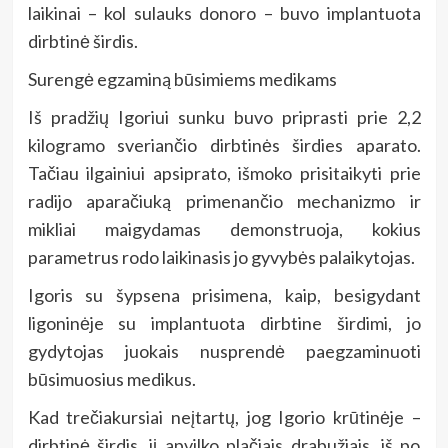
laikinai – kol sulauks donoro – buvo implantuota
dirbtinė širdis.
Surengė egzaminą būsimiems medikams
Iš pradžių Igoriui sunku buvo priprasti prie 2,2
kilogramo sveriančio dirbtinės širdies aparato.
Tačiau ilgainiui apsiprato, išmoko prisitaikyti prie
radijo aparačiuką primenančio mechanizmo ir
mikliai maigydamas demonstruoja, kokius
parametrus rodo laikinasis jo gyvybės palaikytojas.
Igoris su šypsena prisimena, kaip, besigydant
ligoninėje su implantuota dirbtine širdimi, jo
gydytojas juokais nusprendė paegzaminuoti
būsimuosius medikus.
Kad trečiakursiai neįtartų, jog Igorio krūtinėje –
dirbtinė širdis, jį apvilko plačiais drabužiais, iš po