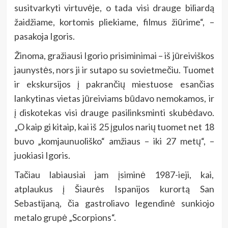
susitvarkyti virtuvėje, o tada visi drauge biliardą
žaidžiame, kortomis pliekiame, filmus žiūrime“, –
pasakoja Igoris.
Žinoma, gražiausi Igorio prisiminimai – iš jūreiviškos
jaunystės, nors ji ir sutapo su sovietmečiu. Tuomet
ir ekskursijos į pakrančių miestuose esančias
lankytinas vietas jūreiviams būdavo nemokamos, ir
į diskotekas visi drauge pasilinksminti skubėdavo.
„O kaip gi kitaip, kai iš 25 įgulos narių tuomet net 18
buvo „komjaunuoliško“ amžiaus – iki 27 metų“, –
juokiasi Igoris.
Tačiau labiausiai jam įsiminė 1987-ieji, kai,
atplaukus į Šiaurės Ispanijos kurortą San
Sebastijaną, čia gastroliavo legendinė sunkiojo
metalo grupė „Scorpions“.