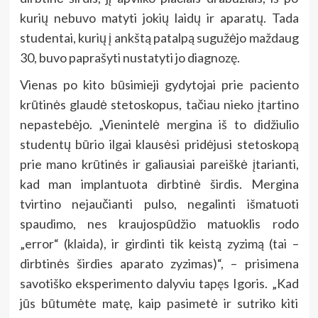
kurių nebuvo matyti jokių laidų ir aparatų. Tada
studentai, kurių į ankštą patalpą sugužėjo maždaug
30, buvo paprašyti nustatyti jo diagnozę.
Vienas po kito būsimieji gydytojai prie paciento
krūtinės glaudė stetoskopus, tačiau nieko įtartino
nepastebėjo. „Vienintelė mergina iš to didžiulio
studentų būrio ilgai klausėsi pridėjusi stetoskopą
prie mano krūtinės ir galiausiai pareiškė įtarianti,
kad man implantuota dirbtinė širdis. Mergina
tvirtino nejaučianti pulso, negalinti išmatuoti
spaudimo, nes kraujospūdžio matuoklis rodo
„error“ (klaida), ir girdinti tik keistą zyzimą (tai –
dirbtinės širdies aparato zyzimas)“, – prisimena
savotiško eksperimento dalyviu tapęs Igoris. „Kad
jūs būtumėte matę, kaip pasimetė ir sutriko kiti