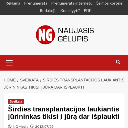
Skip
Reklama
Prenumerata
Prenumerata internetu
Šeimos kortelė
to
Redakcija
Kur įsigyti?
PDF
content
Primary
Menu
HOME
SVEIKATA
ŠIRDIES TRANSPLANTACIJOS LAUKIANTIS
JŪRININKAS TIKISI Į JŪRĄ DAR IŠPLAUKTI
Sveikata
Širdies transplantacijos laukiantis
jūrininkas tikisi į jūrą dar išplaukti
NG Media
2015/07/09