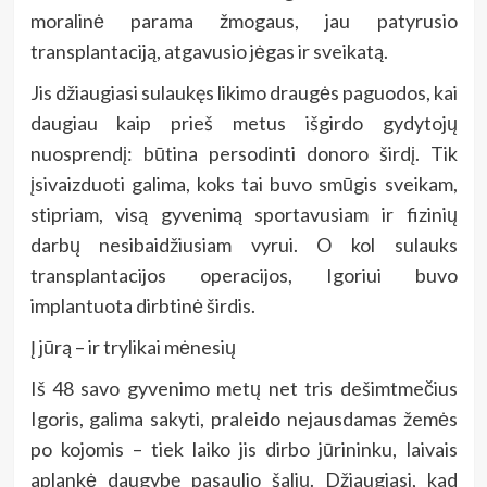
moralinė parama žmogaus, jau patyrusio
transplantaciją, atgavusio jėgas ir sveikatą.
Jis džiaugiasi sulaukęs likimo draugės paguodos, kai
daugiau kaip prieš metus išgirdo gydytojų
nuosprendį: būtina persodinti donoro širdį. Tik
įsivaizduoti galima, koks tai buvo smūgis sveikam,
stipriam, visą gyvenimą sportavusiam ir fizinių
darbų nesibaidžiusiam vyrui. O kol sulauks
transplantacijos operacijos, Igoriui buvo
implantuota dirbtinė širdis.
Į jūrą – ir trylikai mėnesių
Iš 48 savo gyvenimo metų net tris dešimtmečius
Igoris, galima sakyti, praleido nejausdamas žemės
po kojomis – tiek laiko jis dirbo jūrininku, laivais
aplankė daugybę pasaulio šalių. Džiaugiasi, kad