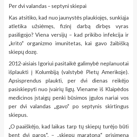
Per dvi valandas – septyni skiepai
Kas atsitiko, kad nuo jaunystės plaukiojęs, sunkiąja
atletika užsiėmęs, fizinį darbą dirbęs vyras
pasiligojo? Viena versijų – kad prikibo infekcija ir
„krito“ organizmo imunitetas, kai gavo žaibišką
skiepų dozę.
2012-aisiais Igoriui pasitaikė galimybė neplanuotai
išplaukti į Kolumbiją (valstybė Pietų Amerikoje).
Apsisprendus plaukti, per dvi dienas reikėjo
pasiskiepyti nuo įvairių ligų. Viename iš Klaipėdos
medicinos įstaigų penki būsimos įgulos nariai vos
per dvi valandas „gavo“ po septynis skirtingus
skiepus.
„O paaiškėjo, kad laikas tarp tų skiepų turėjo būti
bent dvi paros“, – „skiepų maratoną“ prisimena