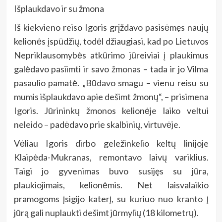
Išplaukdavo ir su žmona
Iš kiekvieno reiso Igoris grįždavo pasisėmęs naujų
kelionės įspūdžių, todėl džiaugiasi, kad po Lietuvos
Nepriklausomybės atkūrimo jūreiviai į plaukimus
galėdavo pasiimti ir savo žmonas – tada ir jo Vilma
pasaulio pamatė. „Būdavo smagu – vienu reisu su
mumis išplaukdavo apie dešimt žmonų“, – prisimena
Igoris. Jūrininkų žmonos kelionėje laiko veltui
neleido – padėdavo prie skalbinių, virtuvėje.
Vėliau Igoris dirbo geležinkelio keltų linijoje
Klaipėda-Mukranas, remontavo laivų variklius.
Taigi jo gyvenimas buvo susijęs su jūra,
plaukiojimais, kelionėmis. Net laisvalaikio
pramogoms įsigijo katerį, su kuriuo nuo kranto į
jūrą gali nuplaukti dešimt jūrmylių (18 kilometrų).