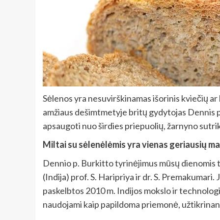
Sėlenos yra nesuvirškinamas išorinis kviečių ar
amžiaus dešimtmetyje britų gydytojas Dennis p. 
apsaugoti nuo širdies priepuolių, žarnyno sutri
Miltai su sėlenėlėmis yra vienas geriausių mai
Dennio p. Burkitto tyrinėjimus mūsų dienomis tę
(Indija) prof. S. Haripriya ir dr. S. Premakumar
paskelbtos 2010 m. Indijos mokslo ir technologi
naudojami kaip papildoma priemonė, užtikrinant