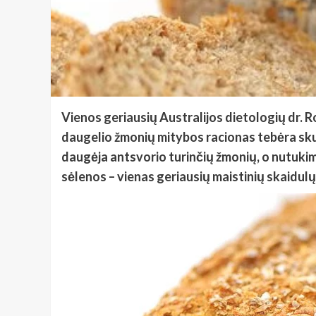
Vienos geriausių Australijos dietologių dr. R
daugelio žmonių mitybos racionas tebėra skurd
daugėja antsvorio turinčių žmonių, o nutuki
sėlenos – vienas geriausių maistinių skaidulų 