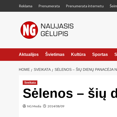
Skip
Reklama
Prenumerata
Prenumerata internetu
Šeim
to
content
Aktualijos
Švietimas
Kultūra
Sportas
S
HOME
SVEIKATA
SĖLENOS – ŠIŲ DIENŲ PANACĖJA N
Sveikata
Sėlenos – šių 
NG Media
2014/08/09