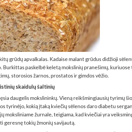
 kitų grūdų apvalkalas. Kadaise malant grūdus didžioji sėle
Burkittas paskelbė keletą mokslinių pranešimų, kuriuose tei
kimų, storosios žarnos, prostatos ir gimdos vėžio.
stinių skaidulų šaltinių
sia daugelis mokslininkų. Vieną reikšmingiausių tyrimų šioj
i. Jos tyrinėjo, kokią įtaką kviečių sėlenos daro diabetu se
jų moksliniame žurnale, teigiama, kad kviečiai yra veiksming
i geresnę tokių žmonių savijautą.