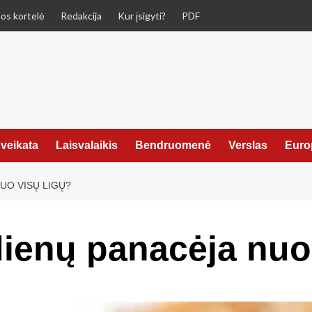
os kortelė
Redakcija
Kur įsigyti?
PDF
veikata
Laisvalaikis
Bendruomenė
Verslas
Euro
UO VISŲ LIGŲ?
dienų panacėja nuo