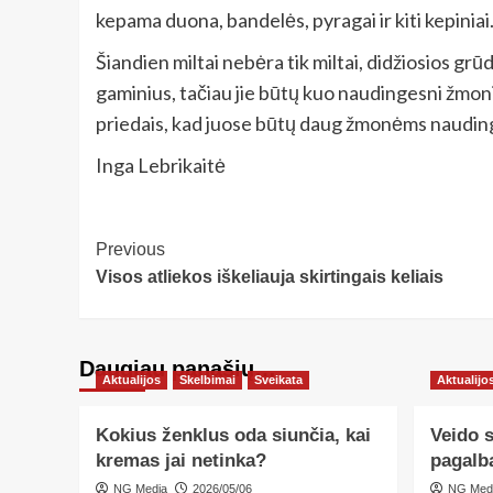
kepama duona, bandelės, pyragai ir kiti kepiniai
Šiandien miltai nebėra tik miltai, didžiosios grū
gaminius, tačiau jie būtų kuo naudingesni žmonių
priedais, kad juose būtų daug žmonėms nauding
Inga Lebrikaitė
Post
Previous
Visos atliekos iškeliauja skirtingais keliais
Navigation
Daugiau panašių…
Aktualijos
Skelbimai
Sveikata
Aktualijo
Kokius ženklus oda siunčia, kai
Veido 
kremas jai netinka?
pagalb
NG Media
2026/05/06
NG Med