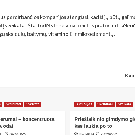
.
dus perdirbančios kompanijos stengiasi, kad iš jų būtų galima 
 sveikatai. Štai todėl stengiamasi miltus praturtinti sėlenė
ų skaidulų, baltymų, vitamino E ir mikroelementų.
Kaun
s
Skelbimai
Sveikata
Aktualijos
Skelbimai
Sveikata
serumai – koncentruota
Priešlaikinio gimdymo gi
a odai
kas laukia po to
ia
2026/04/28
NG Media
2026/03/26