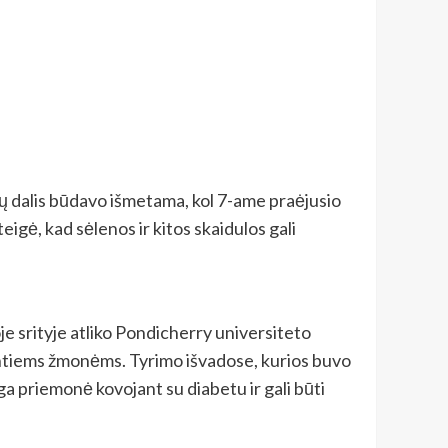
nų dalis būdavo išmetama, kol 7-ame praėjusio
gė, kad sėlenos ir kitos skaidulos gali
e srityje atliko Pondicherry universiteto
rgantiems žmonėms. Tyrimo išvadose, kurios buvo
a priemonė kovojant su diabetu ir gali būti