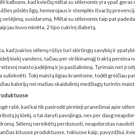
tilti kalboms, kad kviečių miltai su sėlenomis yra ypač geras 
tulžies pūslės ligų, hemorojaus ir stemplės išvaržų prevencija
ių vešėjimą, susidarymą. Miltai su sėlenomis taip pat padeda
aip jau buvo minėta, 2 tipo cukrinį diabetą.
a, kad įvairios sėlenų rūšys turi skirtingų savybių ir ypatyb
delį kiekį vandens, tačiau per virškinamąjį traktą pereina n
eitesnį maisto judėjimą ir jo pasišalinimą. Tyrimais net įro
sulieknėti. Tokį maistą ilgiau kramtome, todėl greičiau pa
mažiau kalorijų nei mažiau skaidulinių medžiagų turintis maist
 produktuose
gė rašė, kad kai tik pasirodė pirmieji pranešimai apie sė
botą jų kiekį, o tai daryti pavojinga, nes per daug neapdor
sindromą. Sėlenų nereikėtų perdozuoti, neapdorotas naudoti p
ančias kituose produktuose, tokiuose kaip, pavyzdžiui, kvieti