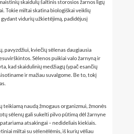
maistinių skaidulų šaltinis storosios žarnos ligų
i. Tokie miltai skatina biologiškai veiklių
 gydant vidurių užkietėjimą, padidėjusį
ių, pavyzdžiui, kviečių sėlenas daugiausia
esuvirškintos. Sėlenos puikiai valo žarnyną ir
dyta, kad skaidulinių medžiagų (ypač esančių
sisotiname ir mažiau suvalgome. Be to, tokį
as.
lenų teikiamą naudą žmogaus organizmui, žmonės
otų sėlenų gali sukelti pilvo pūtimą dėl žarnyne
atariama atsakingai – nedideliais kiekiais.
niai miltai su sėlenėlėmis, iš kurių vėliau