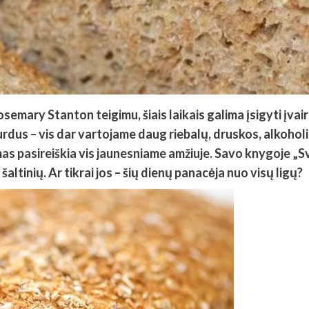
osemary Stanton teigimu, šiais laikais galima įsigyti įva
us – vis dar vartojame daug riebalų, druskos, alkoholio 
mas pasireiškia vis jaunesniame amžiuje. Savo knygoje „
šaltinių.
Ar tikrai jos – šių dienų panacėja nuo visų ligų?