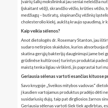
Įvairių šalių mokslininkai jau seniai neleidžia nu
(įskaitant vėžį), skrandžio vėžio, krūties vėžio, 
medžiagų – butiratų, slopinančių vėžinių ląstel
cholesterolio kiekį, aukštą kraujo spaudimą, ir k
Kaip veikia sėlenos?
Anot dietologės dr. Rosemary Stanton, jau ištirt
sudaro netirpios skaidulos, kurios absorbuoja di
skatina gerųjų bakterijų dauginimąsi jame bei gr
grūdinėse kultūrose) turintys produktai padeda 
maistą tenka ilgiau virškinti, jis paprastai turi 
Geriausia sėlenas vartoti esančias kituose
Savo knygoje „Sveikos mitybos vadovas“ dietolo
į kasdien vartojamus produktus pradėjo dėti neri
susidariusių dujų, taip pat dirgliosios žarnos 
Geriausia sėlenas vartoti šiek tiek apdirbtas, es