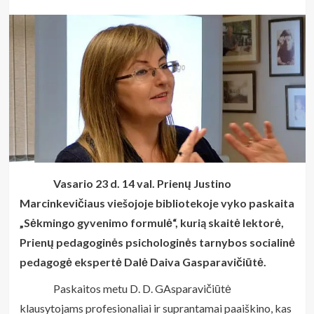
Vasario 23 d. 14 val. Prienų Justino
Marcinkevičiaus viešojoje bibliotekoje vyko paskaita
„Sėkmingo gyvenimo formulė“, kurią skaitė lektorė,
Prienų pedagoginės psichologinės tarnybos socialinė
pedagogė ekspertė Dalė Daiva Gasparavičiūtė.
Paskaitos metu D. D. GAsparavičiūtė
klausytojams profesionaliai ir suprantamai paaiškino, kas