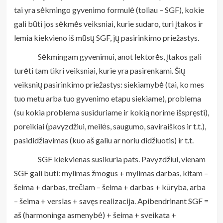
tai yra sėkmingo gyvenimo formulė (toliau – SGF), kokie
gali būti jos sėkmės veiksniai, kurie sudaro, turi įtakos ir
lemia kiekvieno iš mūsų SGF, jų pasirinkimo priežastys.
Sėkmingam gyvenimui, anot lektorės, įtakos gali
turėti tam tikri veiksniai, kurie yra pasirenkami. Šių
veiksnių pasirinkimo priežastys: siekiamybė (tai, ko mes
tuo metu arba tuo gyvenimo etapu siekiame), problema
(su kokia problema susiduriame ir kokią norime išspręsti),
poreikiai (pavyzdžiui, meilės, saugumo, saviraiškos ir t.t.),
pasididžiavimas (kuo aš galiu ar noriu didžiuotis) ir t.t.
SGF kiekvienas susikuria pats. Pavyzdžiui, vienam
SGF gali būti: mylimas žmogus + mylimas darbas, kitam –
šeima + darbas, trečiam – šeima + darbas + kūryba, arba
– šeima + verslas + savęs realizacija. Apibendrinant SGF =
aš (harmoninga asmenybė) + šeima + sveikata +