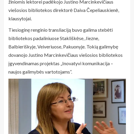
žiniomis lektorei padėkojo Justino Marcinkevičiaus
viešosios bibliotekos direktorė Daiva Čepeliauskienė,
klausytojai.
Tiesioginę renginio transliaciją buvo galima stebėti
bibliotekos padaliniuose Stakliškėse, Jiezne,
Balbieriškyje, Veiveriuose, Pakuonyje. Tokią galimybę
dovanojo Justino Marcinkevičiaus viešosios bibliotekos
įgyvendinamas projektas „Inovatyvi komunikacija –
naujos galimybės vartotojams“.