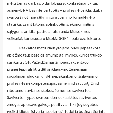
mėgstamas darbas, o dar labiau sukonkretinant – tai:
asmenybė + bazinės vertybės + profesinė veikla. „Labai
svarbu žinoti, jog sėkmingo gyvenimo formulė nėra
statiška. Esant kitoms aplinkybėms, ekonominėms
sąlygoms ar kitai patirčiai, atsiranda kiti sėkmės
veiksniai, kurie sudaro kitokią SGF“, – pabrėžė lektorė.
Paskaitos metu klausytojams buvo papasakota
apie žmogaus pažeidžiamumo galimybes, kurios trukdo
susikurti SGF. Pažeidžiamas žmogus, akcentavo
pranešėja, gali būti dėl priklausymo žemesniam
socialiniam sluoksniui, dėl nepakankamo išsilavinimo,
profesinės nekompetencijos, asmeninių savybių, žinių
ribotumo, savižinos stokos, žemesnės savivertės.
Savivertė – ypač svarbus dėmuo (aukštos savivertės
žmogus apie save galvoja pozityviai, tiki, jog sugebės
įveikti kliūtis, ištveria nesėkmes), todėl ją būtina stiprinti.