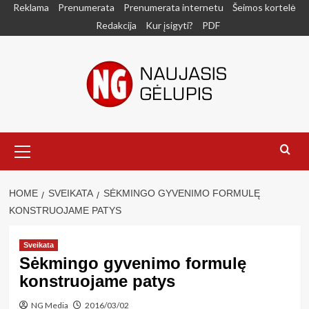
Skip
Reklama
Prenumerata
Prenumerata internetu
Šeimos kortelė
to
Redakcija
Kur įsigyti?
PDF
content
Primary
Menu
HOME
SVEIKATA
SĖKMINGO GYVENIMO FORMULĘ
KONSTRUOJAME PATYS
Sveikata
Sėkmingo gyvenimo formulę
konstruojame patys
NG Media
2016/03/02