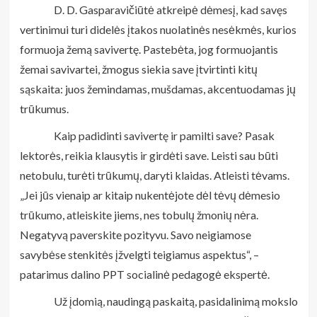
D. D. Gasparavičiūtė atkreipė dėmesį, kad savęs
vertinimui turi didelės įtakos nuolatinės nesėkmės, kurios
formuoja žemą savivertę. Pastebėta, jog formuojantis
žemai savivartei, žmogus siekia save įtvirtinti kitų
sąskaita: juos žemindamas, mušdamas, akcentuodamas jų
trūkumus.
Kaip padidinti savivertę ir pamilti save? Pasak
lektorės, reikia klausytis ir girdėti save. Leisti sau būti
netobulu, turėti trūkumų, daryti klaidas. Atleisti tėvams.
„Jei jūs vienaip ar kitaip nukentėjote dėl tėvų dėmesio
trūkumo, atleiskite jiems, nes tobulų žmonių nėra.
Negatyvą paverskite pozityvu. Savo neigiamose
savybėse stenkitės įžvelgti teigiamus aspektus“, –
patarimus dalino PPT socialinė pedagogė ekspertė.
Už įdomią, naudingą paskaitą, pasidalinimą mokslo