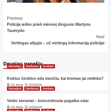
Post
Previous
Policija ieško prieš mėnesį dingusio Martyno
Navigation
Tautvydo
Next
Vertingas atlygis – už vertingą informaciją policijai
Daugiau panašių…
Aktualijos
Skelbimai
Sveikata
Kokius ženklus oda siunčia, kai kremas jai netinka?
NG Media
2026/05/06
Aktualijos
Skelbimai
Sveikata
Veido serumai – koncentruota pagalba odai
NG Media
2026/04/28
Aktualijos
Skelbimai
Sveikata