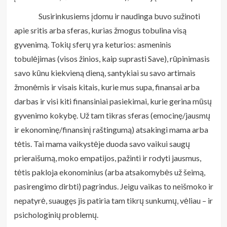
Susirinkusiems įdomu ir naudinga buvo sužinoti
apie sritis arba sferas, kurias žmogus tobulina visą
gyvenimą. Tokių sferų yra keturios: asmeninis
tobulėjimas (visos žinios, kaip suprasti Save), rūpinimasis
savo kūnu kiekvieną dieną, santykiai su savo artimais
žmonėmis ir visais kitais, kurie mus supa, finansai arba
darbas ir visi kiti finansiniai pasiekimai, kurie gerina mūsų
gyvenimo kokybę. Už tam tikras sferas (emocinę/jausmų
ir ekonominę/finansinį raštingumą) atsakingi mama arba
tėtis. Tai mama vaikystėje duoda savo vaikui saugų
prieraišumą, moko empatijos, pažinti ir rodyti jausmus,
tėtis pakloja ekonominius (arba atsakomybės už šeimą,
pasirengimo dirbti) pagrindus. Jeigu vaikas to neišmoko ir
nepatyrė, suaugęs jis patiria tam tikrų sunkumų, vėliau – ir
psichologinių problemų.