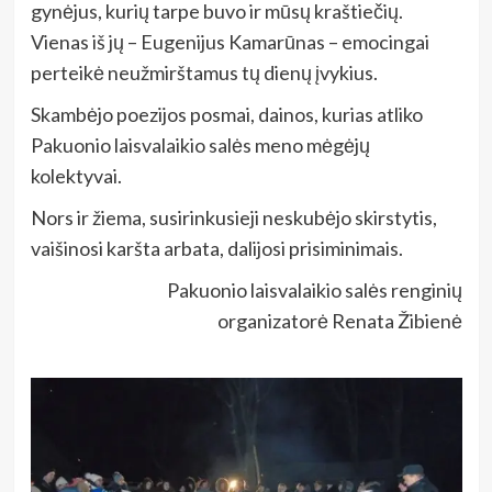
gynėjus, kurių tarpe buvo ir mūsų kraštiečių.
Vienas iš jų – Eugenijus Kamarūnas – emocingai
perteikė neužmirštamus tų dienų įvykius.
Skambėjo poezijos posmai, dainos, kurias atliko
Pakuonio laisvalaikio salės meno mėgėjų
kolektyvai.
Nors ir žiema, susirinkusieji neskubėjo skirstytis,
vaišinosi karšta arbata, dalijosi prisiminimais.
Pakuonio laisvalaikio salės renginių
organizatorė Renata Žibienė