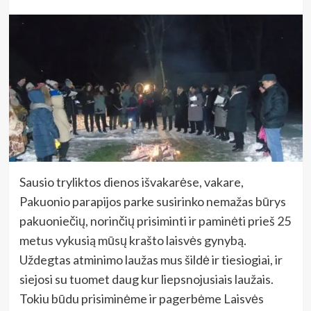
Sausio tryliktos dienos išvakarėse, vakare,
Pakuonio parapijos parke susirinko nemažas būrys
pakuoniečių, norinčių prisiminti ir paminėti prieš 25
metus vykusią mūsų krašto laisvės gynybą.
Uždegtas atminimo laužas mus šildė ir tiesiogiai, ir
siejosi su tuomet daug kur liepsnojusiais laužais.
Tokiu būdu prisiminėme ir pagerbėme Laisvės