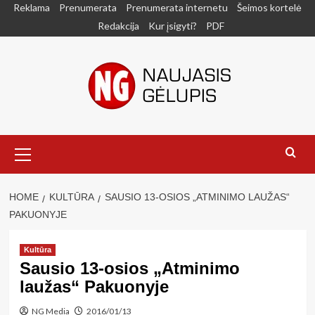
Skip
Reklama
Prenumerata
Prenumerata internetu
Šeimos kortelė
to
Redakcija
Kur įsigyti?
PDF
content
Primary
Menu
HOME
KULTŪRA
SAUSIO 13-OSIOS „ATMINIMO LAUŽAS“
PAKUONYJE
Kultūra
Sausio 13-osios „Atminimo
laužas“ Pakuonyje
NG Media
2016/01/13