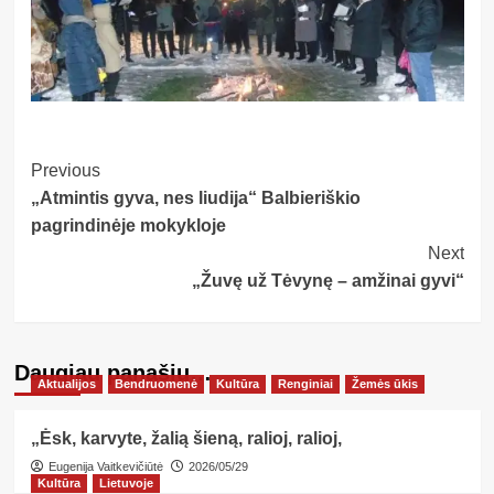
Post
Previous
„Atmintis gyva, nes liudija“ Balbieriškio
Navigation
pagrindinėje mokykloje
Next
„Žuvę už Tėvynę – amžinai gyvi“
Daugiau panašių…
Aktualijos
Bendruomenė
Kultūra
Renginiai
Žemės ūkis
„Ėsk, karvyte, žalią šieną, ralioj, ralioj,
Eugenija Vaitkevičiūtė
2026/05/29
Kultūra
Lietuvoje