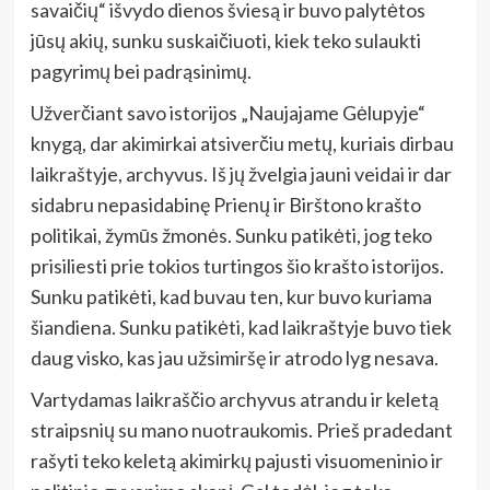
savaičių“ išvydo dienos šviesą ir buvo palytėtos
jūsų akių, sunku suskaičiuoti, kiek teko sulaukti
pagyrimų bei padrąsinimų.
Užverčiant savo istorijos „Naujajame Gėlupyje“
knygą, dar akimirkai atsiverčiu metų, kuriais dirbau
laikraštyje, archyvus. Iš jų žvelgia jauni veidai ir dar
sidabru nepasidabinę Prienų ir Birštono krašto
politikai, žymūs žmonės. Sunku patikėti, jog teko
prisiliesti prie tokios turtingos šio krašto istorijos.
Sunku patikėti, kad buvau ten, kur buvo kuriama
šiandiena. Sunku patikėti, kad laikraštyje buvo tiek
daug visko, kas jau užsimiršę ir atrodo lyg nesava.
Vartydamas laikraščio archyvus atrandu ir keletą
straipsnių su mano nuotraukomis. Prieš pradedant
rašyti teko keletą akimirkų pajusti visuomeninio ir