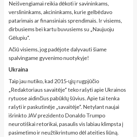
Neišvengiamai reikia dėkoti ir savininkams,
verslininkams, akcininkams, kurie gelbėdavo
patarimais ar finansiniais sprendimais. Ir visiems,
dirbusiems bei kartu buvusiems su „Naujuoju
Gėlupiu“.
Ačiū visiems, jog padėjote dalyvauti šiame
spalvingame gyvenimo nuotykyje!
Ukraina
Taip jau nutiko, kad 2015-ųjų rugpjūčio
„Redaktoriaus savaitėje“ teko rašyti apie Ukrainos
rytuose aidinčius pabūklų šūvius. Apie tai tenka
rašyti ir paskutinėje „savaitėje“. Netylant naujai
išrinkto JAV prezidento Donaldo Trumpo
neurotiškai retorikai, pasaulis vis labiau klimpsta į
pasimetimo ir neužtikrintumo dėl ateities liūną.