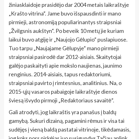
žiniasklaidoje prasidėjo dar 2004 metais laikraštyje
„Krašto vitrina“. Jame buvo išspausdinti ir mano
pirmieji, astronomiją populiarinantys straipsniai
„Žvilgsnis aukštyn“. Po beveik 10 metų jie kuriam
laikui buvo atgiję ir „Naujojo Gėlupio“ puslapiuose.
Tuo tarpu „Naujajame Gėlupyje“ mano pirmieji
straipsniai pasirodė dar 2012-aisiais. Skaitytojai
galėjo paskaityti apie mokslo naujienas, jaunimo
renginius. 2014-aisiais, tapus redaktoriumi,
straipsniai pavirto į rimtesnius, analitinius. Na, o
2015-ųjų vasaros pabaigoje laikraštyje dienos
šviesą išvydo pirmoji „Redaktoriaus savaitė“.
Gali atrodyti, jog laikraštis yra panašus į baldų
gamybą. Sukuri dizainą, pagamini rėmus ir visa tai
sudėjęs į vieną baldą pastatai vitrinoje, tikėdamasis,
jog koks nors pirkėjas juo susigundys.Tačiau aplink