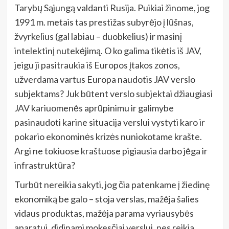
Tarybų Sąjungą valdanti Rusija. Puikiai žinome, jog
1991 m. metais tas prestižas subyrėjo į lūšnas,
žvyrkelius (gal labiau – duobkelius) ir masinį
intelektinį nutekėjimą. O ko galima tikėtis iš JAV,
jeigu ji pasitraukia iš Europos įtakos zonos,
užverdama vartus Europa naudotis JAV verslo
subjektams? Juk būtent verslo subjektai džiaugiasi
JAV kariuomenės aprūpinimu ir galimybe
pasinaudoti karine situacija verslui vystyti karo ir
pokario ekonominės krizės nuniokotame krašte.
Argi ne tokiuose kraštuose pigiausia darbo jėga ir
infrastruktūra?
Turbūt nereikia sakyti, jog čia patenkame į žiedinę
ekonomiką be galo – stoja verslas, mažėja šalies
vidaus produktas, mažėja parama vyriausybės
aparatui, didinami mokesčiai verslui, nes reikia