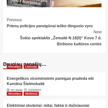
Post
Previous
Prienų policijos pareigūnai ieško dingusio vyro
Navigation
Next
Šokio spektaklis „Žemaitė N.18(0)“
Kovo 7 d.
Birštono kultūros centre
Daugiau panašių…
Aktualijos
Lietuvoje
Energetikos viceministrės pareigas pradeda eiti
Karolina Štelmokaitė
NG Media
2026/08/03
Aktualijos
Skelbimai
Elektriniai skuteriai: mitai, faktai ir dažniausiai