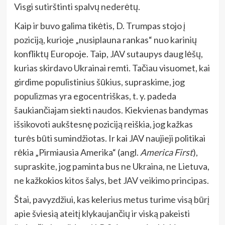
Visgi sutirštinti spalvų nederėtų.
Kaip ir buvo galima tikėtis, D. Trumpas stojo į
poziciją, kurioje „nusiplauna rankas“ nuo karinių
konfliktų Europoje. Taip, JAV sutaupys daug lėšų,
kurias skirdavo Ukrainai remti. Tačiau visuomet, kai
girdime populistinius šūkius, supraskime, jog
populizmas yra egocentriškas, t. y. padeda
šaukiančiajam siekti naudos. Kiekvienas bandymas
išsikovoti aukštesnę poziciją reiškia, jog kažkas
turės būti sumindžiotas. Ir kai JAV naujieji politikai
rėkia „Pirmiausia Amerika“ (angl.
America First
),
supraskite, jog paminta bus ne Ukraina, ne Lietuva,
ne kažkokios kitos šalys, bet JAV veikimo principas.
Štai, pavyzdžiui, kas kelerius metus turime visą būrį
apie šviesią ateitį klykaujančių ir viską pakeisti