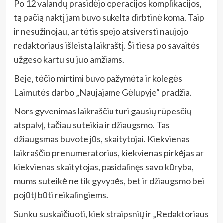
Po 12 valandų prasidėjo operacijos komplikacijos,
tą pačią naktį jam buvo sukelta dirbtinė koma. Taip
ir nesužinojau, ar tėtis spėjo atsiversti naujojo
redaktoriaus išleistą laikraštį. Ši tiesa po savaitės
užgeso kartu su juo amžiams.
Beje, tėčio mirtimi buvo pažymėta ir kolegės
Laimutės darbo „Naujajame Gėlupyje“ pradžia.
Nors gyvenimas laikraščiu turi gausių rūpesčių
atspalvį, tačiau suteikia ir džiaugsmo. Tas
džiaugsmas buvote jūs, skaitytojai. Kiekvienas
laikraščio prenumeratorius, kiekvienas pirkėjas ar
kiekvienas skaitytojas, pasidalinęs savo kūryba,
mums suteikė ne tik gyvybės, bet ir džiaugsmo bei
pojūtį būti reikalingiems.
Sunku suskaičiuoti, kiek straipsnių ir „Redaktoriaus