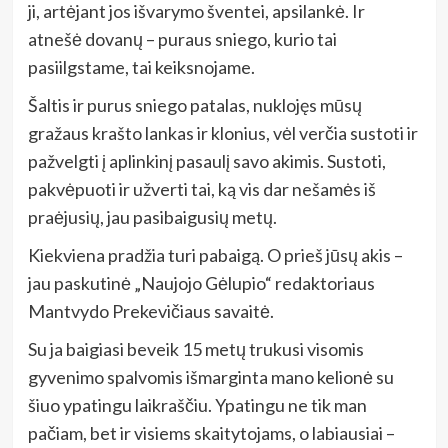
ji, artėjant jos išvarymo šventei, apsilankė. Ir
atnešė dovanų – puraus sniego, kurio tai
pasiilgstame, tai keiksnojame.
Šaltis ir purus sniego patalas, nuklojęs mūsų
gražaus krašto lankas ir klonius, vėl verčia sustoti ir
pažvelgti į aplinkinį pasaulį savo akimis. Sustoti,
pakvėpuoti ir užverti tai, ką vis dar nešamės iš
praėjusių, jau pasibaigusių metų.
Kiekviena pradžia turi pabaigą. O prieš jūsų akis –
jau paskutinė „Naujojo Gėlupio“ redaktoriaus
Mantvydo Prekevičiaus savaitė.
Su ja baigiasi beveik 15 metų trukusi visomis
gyvenimo spalvomis išmarginta mano kelionė su
šiuo ypatingu laikraščiu. Ypatingu ne tik man
pačiam, bet ir visiems skaitytojams, o labiausiai –