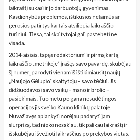
laikraštį sukasi ir jo darbuotojų gyvenimas.
Kasdienybės problemos, ištikusios nelaimės ar
gerosios patirtys kartais atsiliepia laikraščio
turiniui. Tiesa, tai skaitytojai gali pastebėti ne
visada.
2014-aisiais, tapęs redaktoriumi ir pirmą kartą
laikraščio „metrikoje“ įrašęs savo pavardę, skubėjau
šį numerį parodyti vienam iš ištikimiausių naujų
„Naujojo Gėlupio“ skaitytojų – savo tėčiui. Jis
didžiuodavosi savo vaikų – mano ir brolio –
pasiekimais. Tuo metu po gana nesudėtingos
operacijos jis sveiko Kauno klinikų palatoje.
Nuvažiavęs aplankyti norėjau padaryti jam
siurprizą, tad nieko nesakiau, tik palikau laikraštį ir
išskubėjau išvežioti laikraščius po prekybos vietas.