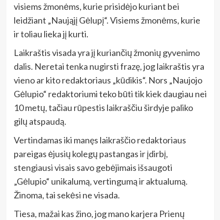
visiems žmonėms, kurie prisidėjo kuriant bei
leidžiant „Naująjį Gėlupį“. Visiems žmonėms, kurie
ir toliau lieka jį kurti.
Laikraštis visada yra jį kuriančių žmonių gyvenimo
dalis. Neretai tenka nugirsti frazę, jog laikraštis yra
vieno ar kito redaktoriaus „kūdikis“. Nors „Naujojo
Gėlupio“ redaktoriumi teko būti tik kiek daugiau nei
10 metų, tačiau rūpestis laikraščiu širdyje paliko
gilų atspaudą.
Vertindamas iki manęs laikraščio redaktoriaus
pareigas ėjusių kolegų pastangas ir įdirbį,
stengiausi visais savo gebėjimais išsaugoti
„Gėlupio“ unikalumą, vertingumą ir aktualumą.
Žinoma, tai sekėsi ne visada.
Tiesa, mažai kas žino, jog mano karjera Prienų