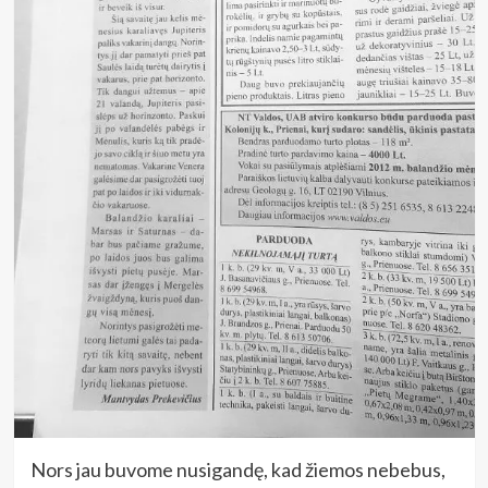
Nors jau buvome nusigandę, kad žiemos nebebus,