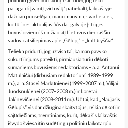
politinio gyvenimo skonį. Gal todėl, jog teko
paragauti įvairių „virtuvių“ patiekalų, laikraštyje
dažniau puoselėjau, mano manymu, svarbesnes,
kultūrines aktualijas. Vis dar galvoje įstrigęs
buvusio vieno iš didžiausių Lietuvos dienraščio
vadovo atsiliepimas apie „Gėlupį“ – „kultūryščia“.
Telieka pridurti, jog už visa tai, ką man pavyko
sukurti ir jums pateikti, pirmiausia turiu dėkoti
sumaniems buvusiems redaktoriams – a. a. Antanui
Matulaičiui (dirbusiam redaktoriumi 1989–1999
m.), a. a. Stasei Markūnienei (1999–2007 m.), Vilijai
Juodsnukienei (2007–2008 m.) ir Loretai
Jakinevičienei (2008-2011 m.). Už tai, kad „Naujasis
Gėlupis“ vis dar džiugina skaitytojus, reikia dėkoti ir
sąjūdiečiams, tremtiniams, kurių dėka šis laikraštis
išvydo šviesą itin sudėtingu politiniu laikotarpiu.