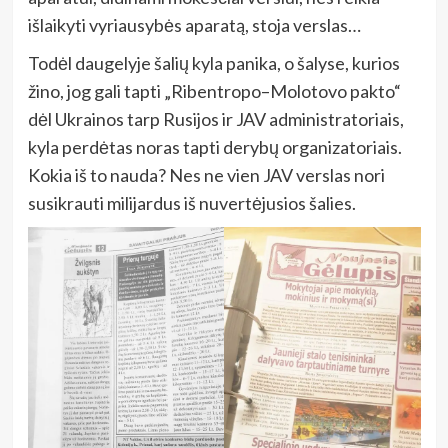
išlaikyti vyriausybės aparatą, stoja verslas…
Todėl daugelyje šalių kyla panika, o šalyse, kurios
žino, jog gali tapti „Ribentropo–Molotovo pakto“
dėl Ukrainos tarp Rusijos ir JAV administratoriais,
kyla perdėtas noras tapti derybų organizatoriais.
Kokia iš to nauda? Nes ne vien JAV verslas nori
susikrauti milijardus iš nuvertėjusios šalies.