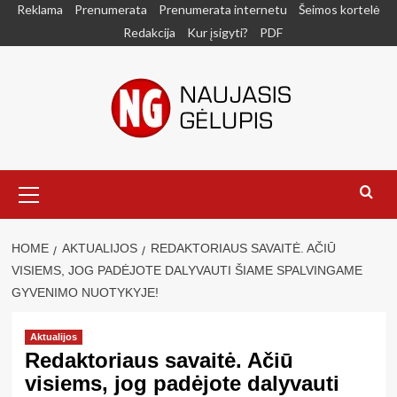
Skip
Reklama
Prenumerata
Prenumerata internetu
Šeimos kortelė
to
Redakcija
Kur įsigyti?
PDF
content
Primary
Menu
HOME
AKTUALIJOS
REDAKTORIAUS SAVAITĖ. AČIŪ
VISIEMS, JOG PADĖJOTE DALYVAUTI ŠIAME SPALVINGAME
GYVENIMO NUOTYKYJE!
Aktualijos
Redaktoriaus savaitė. Ačiū
visiems, jog padėjote dalyvauti