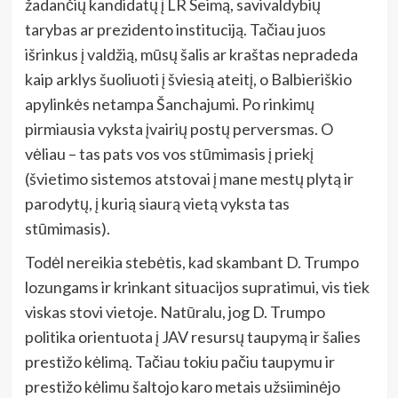
žadančių kandidatų į LR Seimą, savivaldybių
tarybas ar prezidento instituciją. Tačiau juos
išrinkus į valdžią, mūsų šalis ar kraštas nepradeda
kaip arklys šuoliuoti į šviesią ateitį, o Balbieriškio
apylinkės netampa Šanchajumi. Po rinkimų
pirmiausia vyksta įvairių postų perversmas. O
vėliau – tas pats vos vos stūmimasis į priekį
(švietimo sistemos atstovai į mane mestų plytą ir
parodytų, į kurią siaurą vietą vyksta tas
stūmimasis).
Todėl nereikia stebėtis, kad skambant D. Trumpo
lozungams ir krinkant situacijos supratimui, vis tiek
viskas stovi vietoje. Natūralu, jog D. Trumpo
politika orientuota į JAV resursų taupymą ir šalies
prestižo kėlimą. Tačiau tokiu pačiu taupymu ir
prestižo kėlimu šaltojo karo metais užsiiminėjo