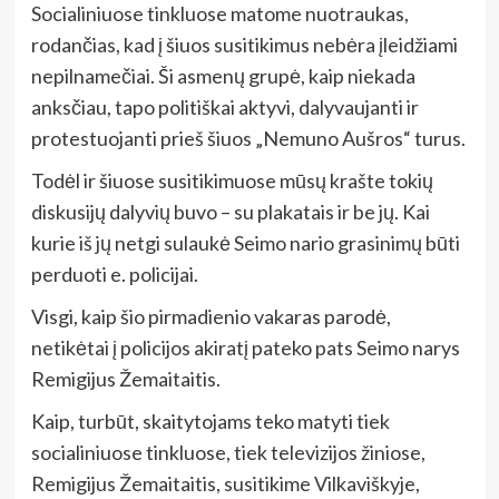
Socialiniuose tinkluose matome nuotraukas,
rodančias, kad į šiuos susitikimus nebėra įleidžiami
nepilnamečiai. Ši asmenų grupė, kaip niekada
anksčiau, tapo politiškai aktyvi, dalyvaujanti ir
protestuojanti prieš šiuos „Nemuno Aušros“ turus.
Todėl ir šiuose susitikimuose mūsų krašte tokių
diskusijų dalyvių buvo – su plakatais ir be jų. Kai
kurie iš jų netgi sulaukė Seimo nario grasinimų būti
perduoti e. policijai.
Visgi, kaip šio pirmadienio vakaras parodė,
netikėtai į policijos akiratį pateko pats Seimo narys
Remigijus Žemaitaitis.
Kaip, turbūt, skaitytojams teko matyti tiek
socialiniuose tinkluose, tiek televizijos žiniose,
Remigijus Žemaitaitis, susitikime Vilkaviškyje,