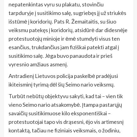
nepatenkintas vyru su plakatu, stovinčiu
tarpduryje į susitikimo salę, sugriebęs jį už striukės
išstūmė į koridorių. Pats R. Žemaitaitis, su šiuo
veiksmu patekęs į koridorių, atsidūrė dar didesnėje
protestuotojų minioje ir ėmė stumdyti visus ten
esančius, trukdančius jam fiziškai patekti atgal į
susitikimo salę. Jėga buvo panaudota ir prieš
vyresnio amžiaus asmenį.
Antradienį Lietuvos policija paskelbė pradėjusi
ikiteisminį tyrimą dėl šių Seimo nario veiksmų.
Turbūt nebūtų objektyvu sakyti, kad tai – vien tik
vieno Seimo nario atsakomybė. Įtampa pastarųjų
savaičių susitikimuose kilo eksponentiškai –
protestuotojai tapo vis drąsesni, ėjo vis artimesnį
kontaktą, tačiau ne fiziniais veiksmais, o žodiniu,