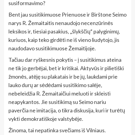
susiformavimo?
Bent jau susitikimuose Prienuose ir Birštone Seimo
narys R. Žemaitaitis nenaudojo necenzūrinės
leksikos ir, tiesiai pasakius, „šlykščių“ palyginimų,
kuriuos, kaip teko girdėti ne iš vieno liudytojo, jis
naudodavo susitikimuose Žemaitijoje.
Tačiau dar ryškesnis pokytis – į susitikimus ateina
ne tik jo gerbėjai, bet ir kritikai. Aktyvūs ir pilietiški
žmonės, atėję su plakatais ir be jų, laukdami prie
lauko durų ar sėdėdami susitikimo salėje,
nebeleidžia R. Žemaitaičiui meluoti ir skleisti
neapykantos. Jie susitikimą su Seimo nariu
paverčia ne imitacija, o tikra diskusija, kuri ir turėtų
vykti demokratiškoje valstybėje.
Žinoma, tai nepatinka svečiams iš Vilniaus.