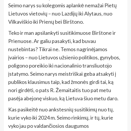
Seimo narys su kolegomis aplankė nemažai Pietų
Lietuvos vietovių – nuo Lazdijų iki Alytaus, nuo
Vilkaviškio iki Prienų bei Birštono.
Teko ir man apsilankyti susitikimuose Birštone ir
Prienuose. Ar galiu pasakyti, kad buvau
nustebintas? Tikrai ne. Temos nagrinėjamos
įvairios – nuo Lietuvos užsienio politikos, gynybos,
poligono poreikio iki nacionalinio transliuotojo
įstatymo. Seimo narys meistriškai geba atsakyti į
publikos klausimus taip, kad žmonės girdi tai, ką
nori girdėti, o pats R. Žemaitaitis tuo pat metu
pasėja abejonę viskuo, ką Lietuva šiuo metu daro.
Kas pasikeitė nuo ankstesnių susitikimų nuo tų,
kurie vyko iki 2024 m. Seimo rinkimų, ir tų, kurie
vyko jau po valdančiosios daugumos