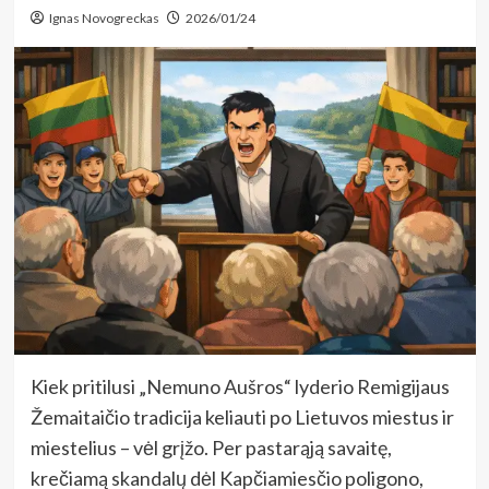
Ignas Novogreckas
2026/01/24
Kiek pritilusi „Nemuno Aušros“ lyderio Remigijaus
Žemaitaičio tradicija keliauti po Lietuvos miestus ir
miestelius – vėl grįžo. Per pastarąją savaitę,
krečiamą skandalų dėl Kapčiamiesčio poligono,