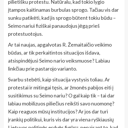
pilietišku protestu. Natūralu, kad tokio lygio
įtampos kaitinamas burbulas sprogo. Tačiau vis dar
sunku patikėti, kad jis sprogo būtent tokiu būdu –
Seimo nariui fiziškai panaudojus jėgą prieš
protestuotojus.
Ar tai naujas, apgalvotas R. Žemaitaičio veikimo
būdas, ar tik perkaitintos situacijos išdava,
atsispindėjusi Seimo nario veiksmuose? Labiau
linkčiau prie pastarojo varianto.
Svarbu stebėti, kaip situacija vystysis toliau. Ar
protestai ir mitingai tęsis, ar žmonės pabijos eiti į
susitikimus su Seimo nariu? O gal kaip tik – tai dar
labiau mobilizuos piliečius reikšti savo nuomonę?
Kaip reaguos mūsų institucijos? Ar jos dar turi
įrankių politikui, kuris vis dar yra viena ryškiausių
Lietuvos politinės erdvės figūrų, nepaisant to, kad