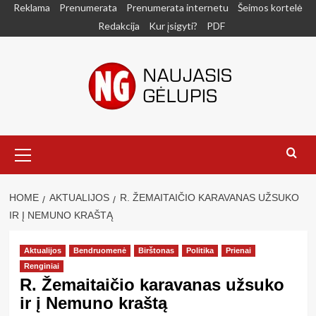
Skip
Reklama
Prenumerata
Prenumerata internetu
Šeimos kortelė
to
Redakcija
Kur įsigyti?
PDF
content
Primary
Menu
HOME
AKTUALIJOS
R. ŽEMAITAIČIO KARAVANAS UŽSUKO
IR Į NEMUNO KRAŠTĄ
Aktualijos
Bendruomenė
Birštonas
Politika
Prienai
Renginiai
R. Žemaitaičio karavanas užsuko
ir į Nemuno kraštą