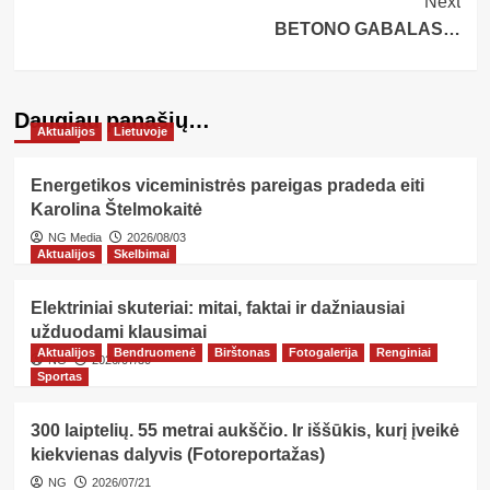
Next
BETONO GABALAS…
Daugiau panašių…
Aktualijos
Lietuvoje
Energetikos viceministrės pareigas pradeda eiti
Karolina Štelmokaitė
NG Media
2026/08/03
Aktualijos
Skelbimai
Elektriniai skuteriai: mitai, faktai ir dažniausiai
užduodami klausimai
Aktualijos
Bendruomenė
Birštonas
Fotogalerija
Renginiai
NG
2026/07/30
Sportas
300 laiptelių. 55 metrai aukščio. Ir iššūkis, kurį įveikė
kiekvienas dalyvis (Fotoreportažas)
NG
2026/07/21