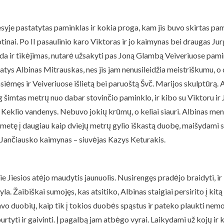
syje pastatytas paminklas ir kokia proga, kam jis buvo skirtas pam
ai. Po II pasaulinio karo Viktoras ir jo kaimynas bei draugas Jurgi
da ir tikėjimas, nutarė užsakyti pas Joną Glambą Veiveriuose pami
 Albinas Mitrauskas, nes jis jam nenusileidžia meistriškumu, o dar 
siėmęs ir Veiveriuose išlietą bei paruoštą Švč. Marijos skulptūrą. A
imtas metrų nuo dabar stovinčio paminklo, ir kibo su Viktoru ir J
 Keklio vandenys. Nebuvo jokių krūmų, o keliai siauri. Albinas mena
, sumetę į daugiau kaip dviejų metrų gylio iškastą duobę, maišydami
 Jančiausko kaimynas – siuvėjas Kazys Keturakis.
 Jiesios atėjo maudytis jaunuolis. Nusirengęs pradėjo braidyti, ir 
. Žaibiškai sumojęs, kas atsitiko, Albinas staigiai persirito į kitą 
davo duobių, kaip tik į tokios duobės spąstus ir pateko plaukti nem
tyti ir gaivinti. Į pagalbą jam atbėgo vyrai. Laikydami už kojų ir k