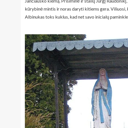
Jančiausko kiemą. Prisiminė ir stalių Jurgį Raudonikį
kūrybinė mintis ir noras daryti kitiems gera. Viliuosi
Albinukas toks kuklus, kad net savo inicialų paminkle