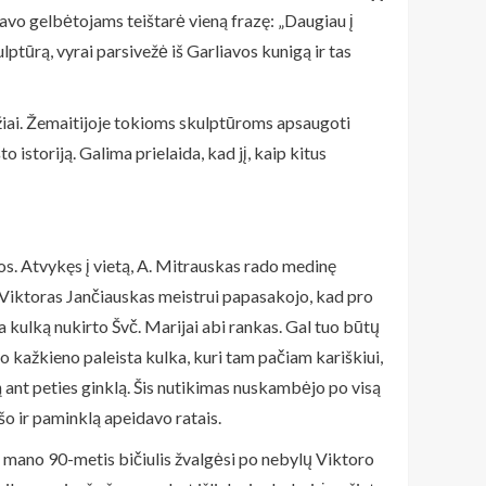
savo gelbėtojams teištarė vieną frazę: „Daugiau į
ptūrą, vyrai parsivežė iš Garliavos kunigą ir tas
mžiai. Žemaitijoje tokioms skulptūroms apsaugoti
istoriją. Galima prielaida, kad jį, kaip kitus
s. Atvykęs į vietą, A. Mitrauskas rado medinę
. Viktoras Jančiauskas meistrui papasakojo, kad pro
sta kulką nukirto Švč. Marijai abi rankas. Gal tuo būtų
o kažkieno paleista kulka, kuri tam pačiam kariškiui,
 ant peties ginklą. Šis nutikimas nuskambėjo po visą
šo ir paminklą apeidavo ratais.
s mano 90-metis bičiulis žvalgėsi po nebylų Viktoro