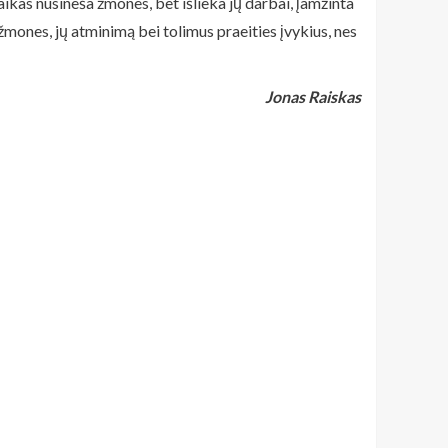
ikas nusineša žmones, bet išlieka jų darbai, įamžinta
 žmones, jų atminimą bei tolimus praeities įvykius, nes
Jonas Raiskas