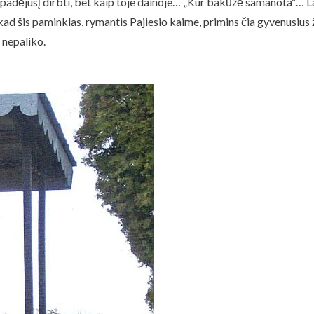
, padėjusį dirbti, bet kaip toje dainoje… „Kur bakūžė samanota“… La
, kad šis paminklas, rymantis Pajiesio kaime, primins čia gyvenusius
 nepaliko.