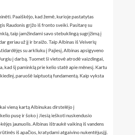
inėti. Paaiškėjo, kad žemė, kurioje pastatytas
s Raudonis grįžo iš fronto sveiki. Pasitarę su
nklą, taip įamžindami savo stebuklingą sugrįžimą į
geriau už jį ir braižo. Taip Albinas iš Veiverių
tidardėjęs su arkliuku į Pajiesį, Albinas apsigyveno
urgiu į darbą. Tuomet ši vietovė atrodė vaizdingai,
, kad šį paminklą prie kelio statė apie mėnesį. Kartu
 skiedinį, paruošė laiptuotą fundamentą. Kaip vyksta
kai vieną kartą Albinukas dirstelėjo į
kelio pusę ir šoko į Jiesią ieškoti nuskendusio
okėjęs jaunuolis. Albinas ištraukė vaikiną iš vandens
rūtinės iš apačios, kratydami atgaivino nukentėjusįjį.