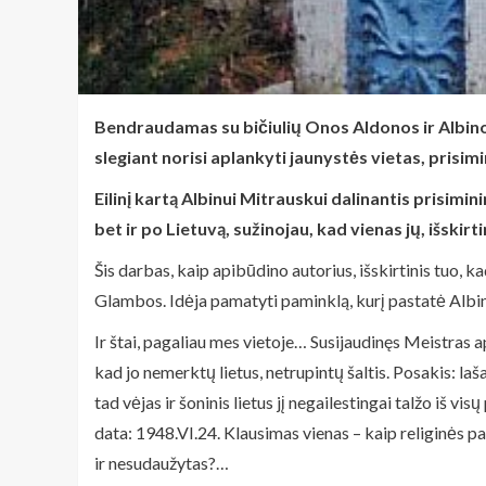
Bendraudamas su bičiulių Onos Aldonos ir Albino
slegiant norisi aplankyti jaunystės vietas, pris
Eilinį kartą Albinui Mitrauskui dalinantis prisimi
bet ir po Lietuvą, sužinojau, kad vienas jų, išskir
Šis darbas, kaip apibūdino autorius, išskirtinis tuo, 
Glambos. Idėja pamatyti paminklą, kurį pastatė Albi
Ir štai, pagaliau mes vietoje… Susijaudinęs Meistras ap
kad jo nemerktų lietus, netrupintų šaltis. Posakis: laš
tad vėjas ir šoninis lietus jį negailestingai talžo iš v
data: 1948.VI.24. Klausimas vienas – kaip religinės p
ir nesudaužytas?…