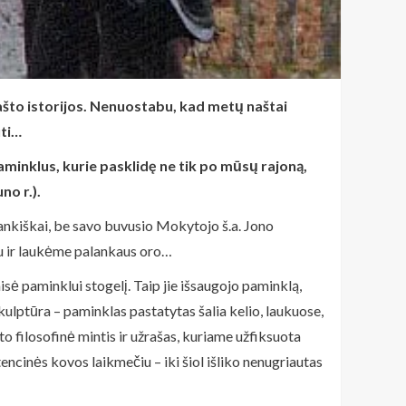
što istorijos. Nenuostabu, kad metų naštai
uti…
paminklus, kurie pasklidę ne tik po mūsų rajoną,
no r.).
arankiškai, be savo buvusio Mokytojo š.a. Jono
bu ir laukėme palankaus oro…
aisė paminklui stogelį. Taip jie išsaugojo paminklą,
skulptūra – paminklas pastatytas šalia kelio, laukuose,
što filosofinė mintis ir užrašas, kuriame užfiksuota
ncinės kovos laikmečiu – iki šiol išliko nenugriautas