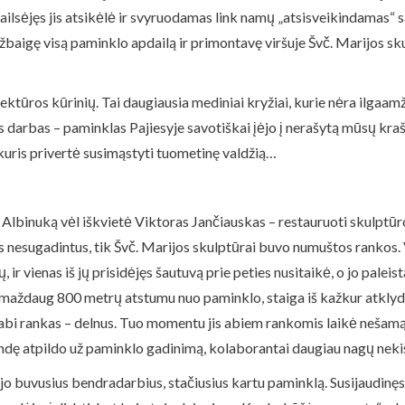
ailsėjęs jis atsikėlė ir svyruodamas link namų „atsisveikindamas“ 
baigę visą paminklo apdailą ir primontavę viršuje Švč. Marijos skul
ktūros kūrinių. Tai daugiausia mediniai kryžiai, kurie nėra ilgaa
arbas – paminklas Pajiesyje savotiškai įėjo į nerašytą mūsų krašto 
, kuris privertė susimąstyti tuometinę valdžią…
inuką vėl iškvietė Viktoras Jančiauskas – restauruoti skulptūro
us nesugadintus, tik Švč. Marijos skulptūrai buvo numuštos rankos
 ir vienas iš jų prisidėjęs šautuvą prie peties nusitaikė, o jo palei
ą, maždaug 800 metrų atstumu nuo paminklo, staiga iš kažkur atklyd
 abi rankas – delnus. Tuo momentu jis abiem rankomis laikė nešamą
andę atpildo už paminklo gadinimą, kolaborantai daugiau nagų neki
jo buvusius bendradarbius, stačiusius kartu paminklą. Susijaudinę