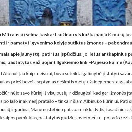
 Mitrauskų šeima kaskart sužinau vis kažką nauja iš mūsų kra
iminti ir pamatyti gyvenimo kelyje sutiktus žmones – pabendra
nimais apie jaunystę, patirtus įspūdžius, jo lietus antkapinius 
tinis, pastatytas važiuojant Ilgakiemio link –Pajiesio kaime (Kau
kad Albinui, jau kaip meistrui, buvo suteikta galimybė jį statyti sav
nukas prieš beveik septynias dešimtis metų, užsidegėme staiga a
žiūrinėjo savo kūrinį iš visų pusių ir džiaugėsi, kad geri žmonės įt
as po lašo ir akmenį pratašo – tinka ir šiam Albinuko kūriniui. Pati 
isų pusių ir gadina. Mane nustebino pats paminklo dydis, fasadinio ra
akraipos paminklas, pastatytas gūdžiu sovietmečiu – pokario reziste