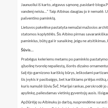
Jaunuoliui iš karto, atgavus sąmonę, pasidarė bloga.P
vandenį neisiu…“ Taip Albinas daugiau jo ir nematė. Už
pašventino paminklą.
Lietuvos pakelėse pastatyta nemažai mažosios archite
statomos koplytėlės. Šis Albino pirmas savarankiškas d
paminklus, būtų gal ir sunaikinę, jeigu ne atsitikimas
Šūvis…
Prabėgus keleriems metams po paminklo pastatymo Alb
ąžuolinę tvorelę nepaliestą, išorės dizaino ornament
šalį ėjo garnizono kariškių būrys, ieškodami partizanų,
šis įvykis ir pasibaigęs, bet kariškiams priėjus mišk
kuris numušė šūviu Švč. Marijai rankas, perskrodė jo
apylinkę, paliesdamas vietinių gyventojų ausis. Išsig
Apžiūrėję su Albinuku jo darbą, nusprendėme surasti 