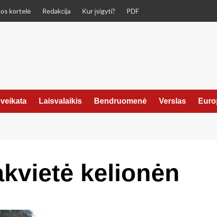
os kortelė
Redakcija
Kur įsigyti?
PDF
veikata
Laisvalaikis
Bendruomenė
Verslas
Euro
akvietė kelionėn