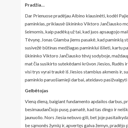
Pradžia…
Dar Prienuose pradėjau Albino klausinėti, kodėl Pajie
paminklas, priklausė ūkininko Viktoro Jančiausko motin
šeimomis, kaip padėką už tai, kad juos apsaugojo mal
Tėvynę. Jonas Glamba jiems pasakė, kad paminklą statys
susivežė būtinas medžiagas paminklui išlieti, kartu pa
ūkininko Viktoro Jančiausko tėvų sodyboje, maždaug š
mat čia susikirto sutekėdami krūvon Jiesios, Rudės ir
visi trys vyrai traukė iš Jiesios stambius akmenis ir
paminklo paruošiamieji darbai, ateidavo pasižvalgyti
Gelbėtojas
Vieną dieną, baigiant fundamento apdailos darbus, prie
besimaudančiojo pusę, pamatė, kad tas dingo ir neiškyla
jaunuolio. Nors Jiesia nebuvo gili, bet joje pasitaiky
be sąmonės žymių ir, apvertęs galva žemyn, pradėjo pur