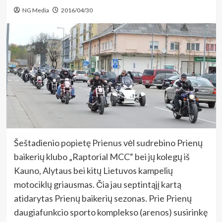
NG Media
2016/04/30
Šeštadienio popietę Prienus vėl sudrebino Prienų
baikerių klubo „Raptorial MCC“ bei jų kolegų iš
Kauno, Alytaus bei kitų Lietuvos kampelių
motociklų griausmas. Čia jau septintąjį kartą
atidarytas Prienų baikerių sezonas. Prie Prienų
daugiafunkcio sporto komplekso (arenos) susirinkę