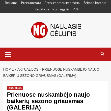
Skip
Reklama
Prenumerata
Prenumerata internetu
Šeimos kortelė
to
Redakcija
Kur įsigyti?
PDF
content
Primary
Menu
HOME
AKTUALIJOS
PRIENUOSE NUSKAMBĖJO NAUJO
BAIKERIŲ SEZONO GRIAUSMAS (GALERIJA)
Aktualijos
Prienuose nuskambėjo naujo
baikerių sezono griausmas
(GALERIJA)