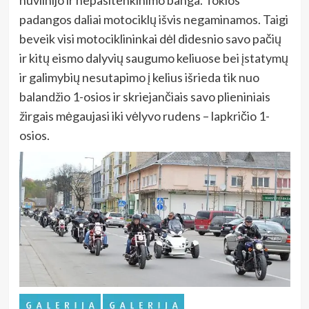
padangos daliai motociklų išvis negaminamos. Taigi
beveik visi motociklininkai dėl didesnio savo pačių
ir kitų eismo dalyvių saugumo keliuose bei įstatymų
ir galimybių nesutapimo į kelius išrieda tik nuo
balandžio 1-osios ir skriejančiais savo plieniniais
žirgais mėgaujasi iki vėlyvo rudens – lapkričio 1-
osios.