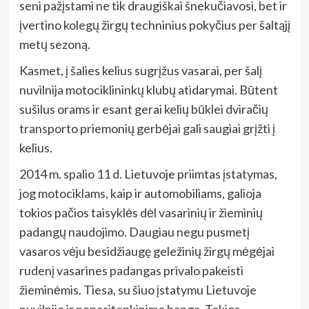
seni pažįstami ne tik draugiškai šnekučiavosi, bet ir
įvertino kolegų žirgų techninius pokyčius per šaltąjį
metų sezoną.
Kasmet, į šalies kelius sugrįžus vasarai, per šalį
nuvilnija motociklininkų klubų atidarymai. Būtent
sušilus orams ir esant gerai kelių būklei dviračių
transporto priemonių gerbėjai gali saugiai grįžti į
kelius.
2014 m. spalio 11 d. Lietuvoje priimtas įstatymas,
jog motociklams, kaip ir automobiliams, galioja
tokios pačios taisyklės dėl vasarinių ir žieminių
padangų naudojimo. Daugiau negu pusmetį
vasaros vėju besidžiaugę geležinių žirgų mėgėjai
rudenį vasarines padangas privalo pakeisti
žieminėmis. Tiesa, su šiuo įstatymu Lietuvoje
nuvilnijo ir nepasitenkinimo banga. Tokios