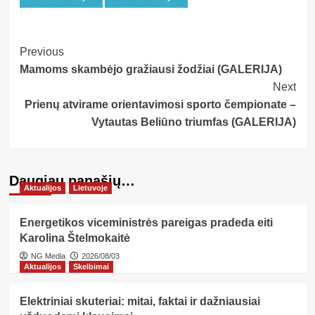
Post
Previous
Mamoms skambėjo gražiausi žodžiai (GALERIJA)
Navigation
Next
Prienų atvirame orientavimosi sporto čempionate –
Vytautas Beliūno triumfas (GALERIJA)
Daugiau panašių…
Aktualijos
Lietuvoje
Energetikos viceministrės pareigas pradeda eiti
Karolina Štelmokaitė
NG Media
2026/08/03
Aktualijos
Skelbimai
Elektriniai skuteriai: mitai, faktai ir dažniausiai