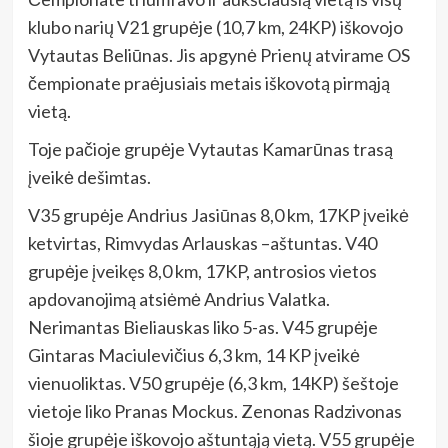
klubo narių V21 grupėje (10,7 km, 24KP) iškovojo
Vytautas Beliūnas. Jis apgynė Prienų atvirame OS
čempionate praėjusiais metais iškovotą pirmąją
vietą.
Toje pačioje grupėje Vytautas Kamarūnas trasą
įveikė dešimtas.
V35 grupėje Andrius Jasiūnas 8,0 km, 17KP įveikė
ketvirtas, Rimvydas Arlauskas –aštuntas. V40
grupėje įveikęs 8,0 km, 17KP, antrosios vietos
apdovanojimą atsiėmė Andrius Valatka.
Nerimantas Bieliauskas liko 5-as. V45 grupėje
Gintaras Maciulevičius 6,3 km, 14 KP įveikė
vienuoliktas. V50 grupėje (6,3 km, 14KP) šeštoje
vietoje liko Pranas Mockus. Zenonas Radzivonas
šioje grupėje iškovojo aštuntąją vietą. V55 grupėje