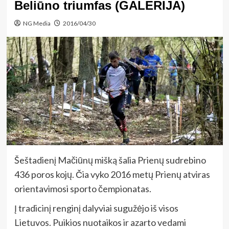
Beliūno triumfas (GALERIJA)
NG Media
2016/04/30
Šeštadienį Mačiūnų mišką šalia Prienų sudrebino
436 poros kojų. Čia vyko 2016 metų Prienų atviras
orientavimosi sporto čempionatas.
Į tradicinį renginį dalyviai sugužėjo iš visos
Lietuvos. Puikios nuotaikos ir azarto vedami