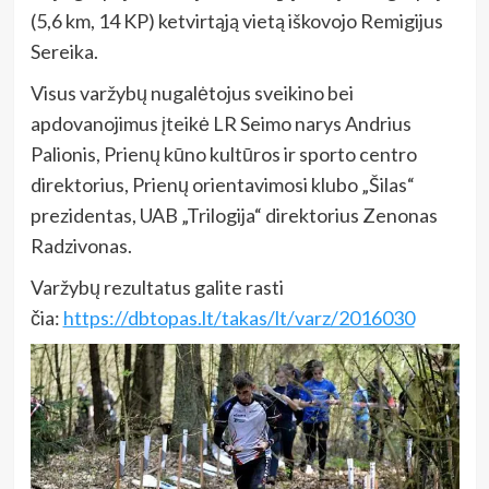
(5,6 km, 14 KP) ketvirtąją vietą iškovojo Remigijus
Sereika.
Visus varžybų nugalėtojus sveikino bei
apdovanojimus įteikė LR Seimo narys Andrius
Palionis, Prienų kūno kultūros ir sporto centro
direktorius, Prienų orientavimosi klubo „Šilas“
prezidentas, UAB „Trilogija“ direktorius Zenonas
Radzivonas.
Varžybų rezultatus galite rasti
čia:
https://dbtopas.lt/takas/lt/varz/2016030