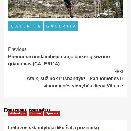
Post
Previous
Prienuose nuskambėjo naujo baikerių sezono
Navigation
griausmas (GALERIJA)
Next
Ateik, sužinok ir išbandyk! – kariuomenės ir
visuomenės vienybės diena Vilniuje
Daugiau panašių…
Aktualijos
Prienai
Sportas
Lietuvos sklandytojai liko šalia prizininkų