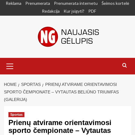
Skip
Reklama
Prenumerata
Prenumerata internetu
Šeimos kortelė
to
Redakcija
Kur įsigyti?
PDF
content
Primary
Menu
HOME
SPORTAS
PRIENŲ ATVIRAME ORIENTAVIMOSI
SPORTO ČEMPIONATE – VYTAUTAS BELIŪNO TRIUMFAS
(GALERIJA)
Sportas
Prienų atvirame orientavimosi
sporto čempionate – Vytautas