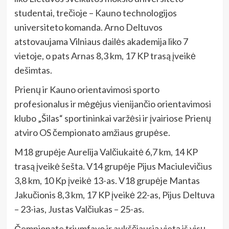
studentai, trečioje – Kauno technologijos
universiteto komanda. Arno Deltuvos
atstovaujama Vilniaus dailės akademija liko 7
vietoje, o pats Arnas 8,3 km, 17 KP trasą įveikė
dešimtas.
Prienų ir Kauno orientavimosi sporto
profesionalus ir mėgėjus vienijančio orientavimosi
klubo „Šilas“ sportininkai varžėsi ir įvairiose Prienų
atviro OS čempionato amžiaus grupėse.
M18 grupėje Aurelija Valčiukaitė 6,7 km, 14 KP
trasą įveikė šešta. V14 grupėje Pijus Maciulevičius
3,8 km, 10 Kp įveikė 13-as. V18 grupėje Mantas
Jakučionis 8,3 km, 17 KP įveikė 22-as, Pijus Deltuva
– 23-ias, Justas Valčiukas – 25-as.
Čempionate triumfavo ir aukščiausią vietą iš visų