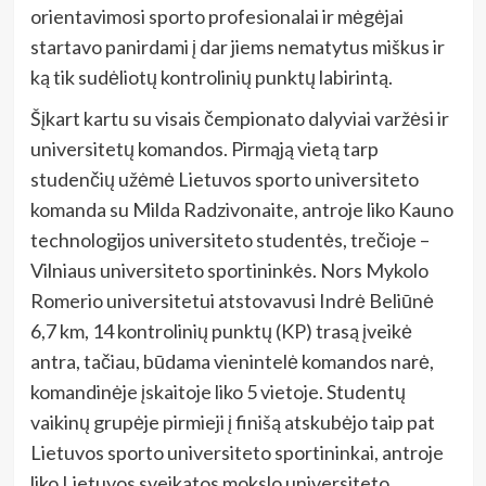
orientavimosi sporto profesionalai ir mėgėjai
startavo panirdami į dar jiems nematytus miškus ir
ką tik sudėliotų kontrolinių punktų labirintą.
Šįkart kartu su visais čempionato dalyviai varžėsi ir
universitetų komandos. Pirmąją vietą tarp
studenčių užėmė Lietuvos sporto universiteto
komanda su Milda Radzivonaite, antroje liko Kauno
technologijos universiteto studentės, trečioje –
Vilniaus universiteto sportininkės. Nors Mykolo
Romerio universitetui atstovavusi Indrė Beliūnė
6,7 km, 14 kontrolinių punktų (KP) trasą įveikė
antra, tačiau, būdama vienintelė komandos narė,
komandinėje įskaitoje liko 5 vietoje. Studentų
vaikinų grupėje pirmieji į finišą atskubėjo taip pat
Lietuvos sporto universiteto sportininkai, antroje
liko Lietuvos sveikatos mokslo universiteto