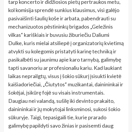
tarp koncerto ir didžiosios pietų pertraukos metu,
kol komisija sprendė sunkius klausimus, visi galėjo
pasivaišinti šaulių koše ir arbata, pabendrauti su
mechanizuotos pėstininkų brigados „Geležinis
vilkas“ kariškiais ir buvusiu žiburiečiu Daliumi
Dulke, kuris mielai atsiliepė į organizatorių kvietimą
atvykti su kolegomis pristatyti karinę techniką ir
pasikalbėti su jaunimu apie karo tarnybą, galimybę
tapti savanoriu ar profesionaliu kariu. Kad laukiant
laikas neprailgtų, visus į šokio sūkurį įsisukti kvietė
kaišiadoriečiai, „Čiutytos“ muzikantai, dainininkai ir
šokėjai, įsikūrę fojė su visais instrumentais.
Daugiau nei valandą, sušilę iki devinto prakaito,
dainininkai ir jų mokytojai linksminosi, sukosi šokio
sūkuryje. Taigi, tepasigaili tie, kurie prarado
galimybę papildyti savo žinias ir pasisemti daug