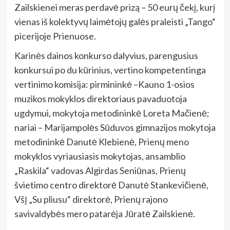
Zailskienei meras perdavė prizą – 50 eurų čekį, kurį
vienas iš kolektyvų laimėtojų galės praleisti „Tango“
picerijoje Prienuose.
Karinės dainos konkurso dalyvius, parengusius
konkursui po du kūrinius, vertino kompetentinga
vertinimo komisija: pirmininkė –Kauno 1-osios
muzikos mokyklos direktoriaus pavaduotoja
ugdymui, mokytoja metodininkė Loreta Mačienė;
nariai – Marijampolės Sūduvos gimnazijos mokytoja
metodininkė Danutė Klebienė, Prienų meno
mokyklos vyriausiasis mokytojas, ansamblio
„Raskila“ vadovas Algirdas Seniūnas, Prienų
švietimo centro direktorė Danutė Stankevičienė,
VšĮ „Su pliusu“ direktorė, Prienų rajono
savivaldybės mero patarėja Jūratė Zailskienė.