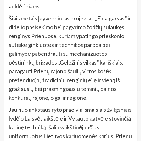
auklėtiniams.
Šiais metais įgyvendintas projektas „Eina garsas“ ir
didelio pasisekimo bei pagyrimo žodžių sulaukęs
renginys Prienuose, kuriam ypatingo prieskonio
suteikė ginkluotės ir technikos paroda bei
galimybė pabendrauti su mechanizuotos
pėstininkų brigados „Geležinis vilkas“ kariškiais,
paragauti Prienų rajono šaulių virtos košės,
pretenduoja į tradicinių renginių eilę ir vieną iš
gražiausių bei prasmingiausių teminių dainos
konkursų rajone, o gal ir regione.
Jau nuo ankstaus ryto praeiviai smalsiais žvilgsniais
lydėjo Laisvės aikštėje ir Vytauto gatvėje stovinčią
karinę techniką, šalia vaikštinėjančius
uniformuotus Lietuvos kariuomenės karius, Prienų