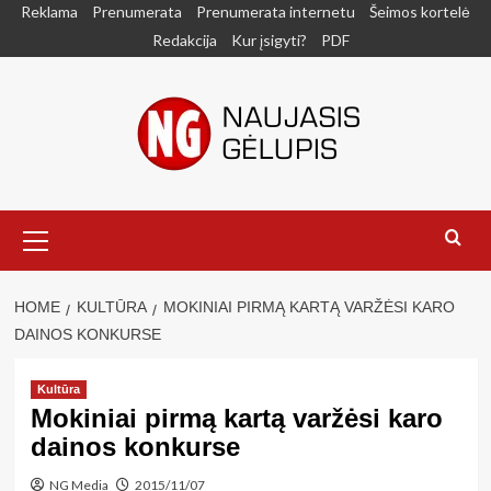
Skip
Reklama
Prenumerata
Prenumerata internetu
Šeimos kortelė
to
Redakcija
Kur įsigyti?
PDF
content
Primary
Menu
HOME
KULTŪRA
MOKINIAI PIRMĄ KARTĄ VARŽĖSI KARO
DAINOS KONKURSE
Kultūra
Mokiniai pirmą kartą varžėsi karo
dainos konkurse
NG Media
2015/11/07