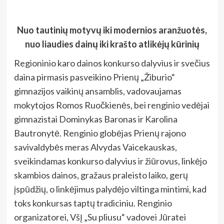
Nuo tautinių motyvų iki modernios aranžuotės,
nuo liaudies dainų iki krašto atlikėjų kūrinių
Regioninio karo dainos konkurso dalyvius ir svečius
daina pirmasis pasveikino Prienų „Žiburio“
gimnazijos vaikinų ansamblis, vadovaujamas
mokytojos Romos Ruočkienės, bei renginio vedėjai
gimnazistai Dominykas Baronas ir Karolina
Bautronytė. Renginio globėjas Prienų rajono
savivaldybės meras Alvydas Vaicekauskas,
sveikindamas konkurso dalyvius ir žiūrovus, linkėjo
skambios dainos, gražaus praleisto laiko, gerų
įspūdžių, o linkėjimus palydėjo viltinga mintimi, kad
toks konkursas taptų tradiciniu. Renginio
organizatorei, VšĮ „Su pliusu“ vadovei Jūratei