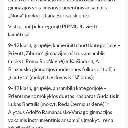
gimnazijos vokalinis instrumentinis ansamblis
„Nona“ (mokyt. Diana Burkauskienė).
Visų grupių ir kategorijų PIRMŲJŲ vietų
laimėtojai:
9–12 klasių grupėje, kamerinių chorų kategorijoje –
Prienų „Žiburio“ gimnazijos mišrus ansamblis
(mokyt. Roma Ruočkienė) ir Kaišiadorių A.
Brazausko gimnazijos modernaus folkloro studija
„Čiutyta“ (mokyt. Česlovas Kriščiūnas);
9–12 klasių grupėje, ansamblių kategorijoje –
Prienų meno mokyklos duetas Kasparas Gudaitis ir
Lukas Bartulis (mokyt. Reda Černiauskienė) ir
Alytaus Adolfo Ramanausko-Vanago gimnazijos
vokalinis instrumentinis ansamblis (mokyt. Irena
Muzikevičienė);