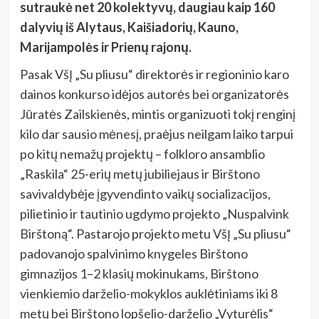
sutraukė net 20 kolektyvų, daugiau kaip 160
dalyvių iš Alytaus, Kaišiadorių, Kauno,
Marijampolės ir Prienų rajonų.
Pasak VšĮ „Su pliusu“ direktorės ir regioninio karo
dainos konkurso idėjos autorės bei organizatorės
Jūratės Zailskienės, mintis organizuoti tokį renginį
kilo dar sausio mėnesį, praėjus neilgam laiko tarpui
po kitų nemažų projektų – folkloro ansamblio
„Raskila“ 25-erių metų jubiliejaus ir Birštono
savivaldybėje įgyvendinto vaikų socializacijos,
pilietinio ir tautinio ugdymo projekto „Nuspalvink
Birštoną“. Pastarojo projekto metu VšĮ „Su pliusu“
padovanojo spalvinimo knygeles Birštono
gimnazijos 1–2 klasių mokinukams, Birštono
vienkiemio darželio-mokyklos auklėtiniams iki 8
metų bei Birštono lopšelio-darželio „Vyturėlis“