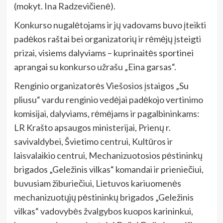
(mokyt. Ina Radzevičienė).
Konkurso nugalėtojams ir jų vadovams buvo įteikti
padėkos raštai bei organizatorių ir rėmėjų įsteigti
prizai, visiems dalyviams – kuprinaitės sportinei
aprangai su konkurso užrašu „Eina garsas“.
Renginio organizatorės Viešosios įstaigos „Su
pliusu“ vardu renginio vedėjai padėkojo vertinimo
komisijai, dalyviams, rėmėjams ir pagalbininkams:
LR Krašto apsaugos ministerijai, Prienų r.
savivaldybei, Švietimo centrui, Kultūros ir
laisvalaikio centrui, Mechanizuotosios pėstininkų
brigados „Geležinis vilkas“ komandai ir prieniečiui,
buvusiam žiburiečiui, Lietuvos kariuomenės
mechanizuotųjų pėstininkų brigados „Geležinis
vilkas“ vadovybės žvalgybos kuopos karininkui,