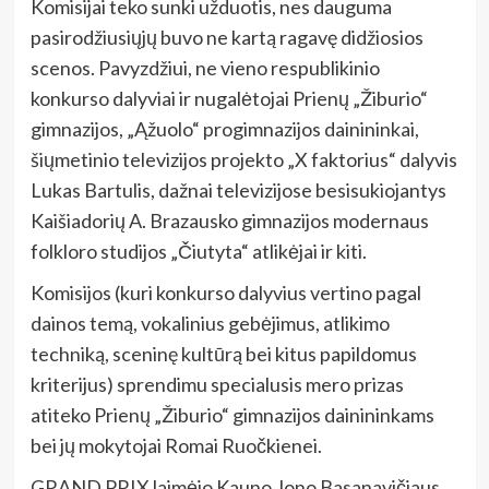
Komisijai teko sunki užduotis, nes dauguma
pasirodžiusiųjų buvo ne kartą ragavę didžiosios
scenos. Pavyzdžiui, ne vieno respublikinio
konkurso dalyviai ir nugalėtojai Prienų „Žiburio“
gimnazijos, „Ąžuolo“ progimnazijos dainininkai,
šiųmetinio televizijos projekto „X faktorius“ dalyvis
Lukas Bartulis, dažnai televizijose besisukiojantys
Kaišiadorių A. Brazausko gimnazijos modernaus
folkloro studijos „Čiutyta“ atlikėjai ir kiti.
Komisijos (kuri konkurso dalyvius vertino pagal
dainos temą, vokalinius gebėjimus, atlikimo
techniką, sceninę kultūrą bei kitus papildomus
kriterijus) sprendimu specialusis mero prizas
atiteko Prienų „Žiburio“ gimnazijos dainininkams
bei jų mokytojai Romai Ruočkienei.
GRAND PRIX laimėjo Kauno Jono Basanavičiaus