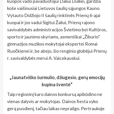
kuopos vado pavaduotojui Daliui Dulkei, gardžia
koše vaišinusiai Lietuvos šaulių sąjungos Kauno
Vytauto Didžiojo II šaulių rinktinės Prienų 6-ajai
kuopai ir jos vadui Sigitui Žaliui, Prienų rajono
savivaldybės administracijos Švietimo bei Kultūros,
sporto ir jaunimo skyriams, asmeniškai „Žiburio“
gimnazijos muzikos mokytojai ekspertei Romai
Ruočkienei ir, be abejo, šio renginio globėjui Prienų
r. savivaldybės merui A. Vaicekauskui.
„Jaunatviško šurmulio, džiugesio, gerų emocijų
kupina šventė“
Taip regioninį karo dainos konkursą apibūdino ne
vienas dalyvis ar mokytojas. Dainos fiesta vyko
gerą pusdienį, tačiau laikas neprailgo. Pertraukoje