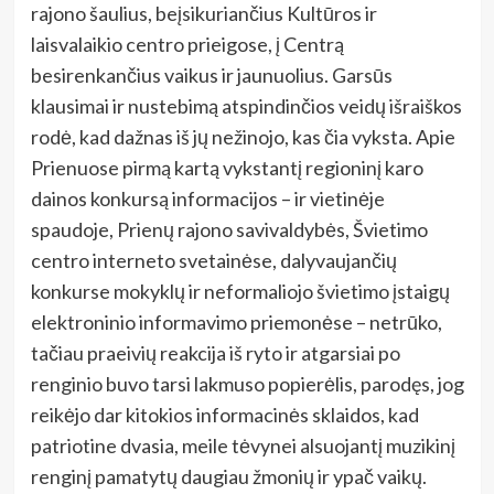
rajono šaulius, beįsikuriančius Kultūros ir
laisvalaikio centro prieigose, į Centrą
besirenkančius vaikus ir jaunuolius. Garsūs
klausimai ir nustebimą atspindinčios veidų išraiškos
rodė, kad dažnas iš jų nežinojo, kas čia vyksta. Apie
Prienuose pirmą kartą vykstantį regioninį karo
dainos konkursą informacijos – ir vietinėje
spaudoje, Prienų rajono savivaldybės, Švietimo
centro interneto svetainėse, dalyvaujančių
konkurse mokyklų ir neformaliojo švietimo įstaigų
elektroninio informavimo priemonėse – netrūko,
tačiau praeivių reakcija iš ryto ir atgarsiai po
renginio buvo tarsi lakmuso popierėlis, parodęs, jog
reikėjo dar kitokios informacinės sklaidos, kad
patriotine dvasia, meile tėvynei alsuojantį muzikinį
renginį pamatytų daugiau žmonių ir ypač vaikų.