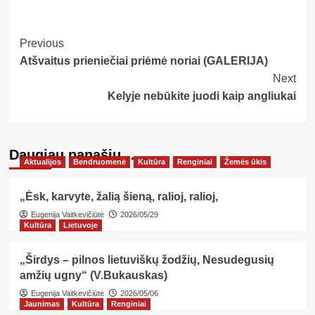
Post
Previous
Atšvaitus prieniečiai priėmė noriai (GALERIJA)
Navigation
Next
Kelyje nebūkite juodi kaip angliukai
Daugiau panašių…
Aktualijos
Bendruomenė
Kultūra
Renginiai
Žemės ūkis
„Ėsk, karvyte, žalią šieną, ralioj, ralioj,
Eugenija Vaitkevičiūtė
2026/05/29
Kultūra
Lietuvoje
„Širdys – pilnos lietuviškų žodžių, Nesudegusių
amžių ugny“ (V.Bukauskas)
Eugenija Vaitkevičiūtė
2026/05/06
Jaunimas
Kultūra
Renginiai