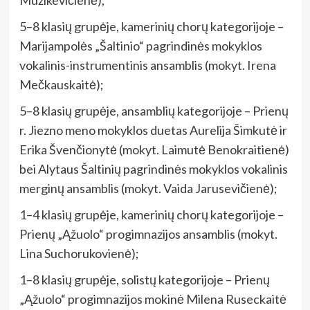
5–8 klasių grupėje, kamerinių chorų kategorijoje –
Marijampolės „Šaltinio“ pagrindinės mokyklos
vokalinis-instrumentinis ansamblis (mokyt. Irena
Mečkauskaitė);
5–8 klasių grupėje, ansamblių kategorijoje – Prienų
r. Jiezno meno mokyklos duetas Aurelija Šimkutė ir
Erika Švenčionytė (mokyt. Laimutė Benokraitienė)
bei Alytaus Šaltinių pagrindinės mokyklos vokalinis
merginų ansamblis (mokyt. Vaida Jarusevičienė);
1–4 klasių grupėje, kamerinių chorų kategorijoje –
Prienų „Ąžuolo“ progimnazijos ansamblis (mokyt.
Lina Suchorukovienė);
1–8 klasių grupėje, solistų kategorijoje – Prienų
„Ąžuolo“ progimnazijos mokinė Milena Ruseckaitė