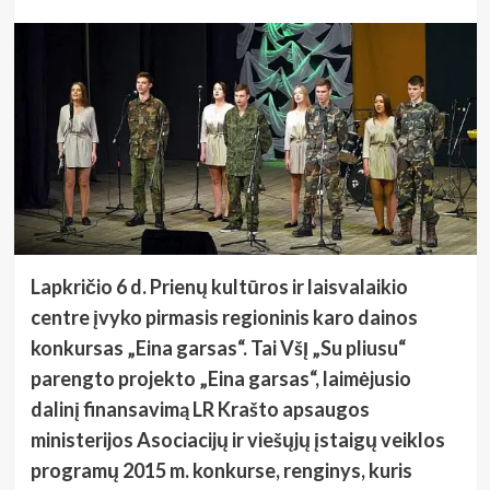
Lapkričio 6 d. Prienų kultūros ir laisvalaikio
centre įvyko pirmasis regioninis karo dainos
konkursas „Eina garsas“. Tai VšĮ „Su pliusu“
parengto projekto „Eina garsas“, laimėjusio
dalinį finansavimą LR Krašto apsaugos
ministerijos Asociacijų ir viešųjų įstaigų veiklos
programų 2015 m. konkurse, renginys, kuris