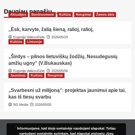
Daugiau panašių…
Aktualijos
Bendruomenė
Kultūra
Renginiai
Žemės ūkis
„Ėsk, karvyte, žalią šieną, ralioj, ralioj,
Eugenija Vaitkevičiūtė
2026/05/29
Kultūra
Lietuvoje
„Širdys – pilnos lietuviškų žodžių, Nesudegusių
amžių ugny“ (V.Bukauskas)
Eugenija Vaitkevičiūtė
2026/05/06
Jaunimas
Kultūra
Renginiai
„Svarbesni už milijoną“: projektas jaunimui apie tai,
kas iš tiesų svarbu
NG Media
2026/05/05
Reklama
Prenumerata
Prenumerata internetu
Informuojame, kad šioje svetainėje naudojami slapukai. Toliau
naršydami svetainėje sutinkate, kad slapukai atsirastų Jūsų
Šeimos kortelė
Redakcija
Kur įsigyti?
PDF