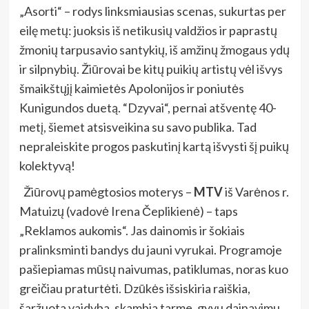
„Asorti“ – rodys linksmiausias scenas, sukurtas per
eilę metų: juoksis iš netikusių valdžios ir paprastų
žmonių tarpusavio santykių, iš amžinų žmogaus ydų
ir silpnybių. Žiūrovai be kitų puikių artistų vėl išvys
šmaikštųjį kaimietės Apolonijos ir poniutės
Kunigundos duetą. “Dzyvai“, pernai atšventę 40-
metį, šiemet atsisveikina su savo publika. Tad
nepraleiskite progos paskutinį kartą išvysti šį puikų
kolektyvą!
Žiūrovų pamėgtosios moterys
–
MTV
iš Varėnos r.
Matuizų (vadovė Irena Čeplikienė) – taps
„Reklamos aukomis“. Jas dainomis ir šokiais
pralinksminti bandys du jauni vyrukai. Programoje
pašiepiamas mūsų naivumas, patiklumas, noras kuo
greičiau praturtėti. Dzūkės išsiskiria raiškia,
šaržuota vaidyba, skambia tarme, gyvu dainavimu.