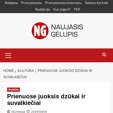
Skip
Reklama
Prenumerata
Prenumerata internetu
Šeimos kortelė
to
Redakcija
Kur įsigyti?
PDF
content
Primary
Menu
HOME
KULTŪRA
PRIENUOSE JUOKSIS DZŪKAI IR
SUVALKIEČIAI
Kultūra
Prienuose juoksis dzūkai ir
suvalkiečiai
NG Media
2019/04/05