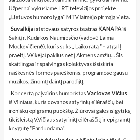
Užpernai vykusiame LRT televizijos projekte
„Lietuvos humoro lyga“ MTV laimėjo pirmąją vietą.
Suvalkijai
atstovaus
satyros teatras
KANAPA
iš
Šakių r. Kudirkos Naumiesčio (vadovė Laima
Mockevičienė), kuris suks „ Laiko ratą “ – atgal į
praeitį. Veikėjai paklius net į Akmens amžių… Šis
skaitlingas ir spalvingas kolektyvas išsiskiria
raiškesnės formos paieškomis, programose gausu
muzikos, žinomų dainų parodijų.
Koncertą paįvairins humoristas
Vaclovas Vičius
iš Vilniaus, kuris dovanos satyrinių eilėraščių bei
ironiškų epigramų puokštę. Žiūrovai galės įsigyti ką
tik išleistą V.Vičiaus satyrinių eilėraščių ir epigramų
knygutę “Parduodama“.