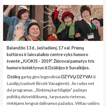
Balandžio 13 d., šeštadienį, 17 val. Prienų
kultūros ir laisvalaikio centre vyks humoro
šventė „JUOKIS – 2019“. Žiūrovai pamatys tris
humoro kolektyvus iš Dzūkijos ir Suvalkijos.
Dzūkų
garbę gins legendiniai
DZYVŲ DZYVAI
iš
Lazdijų (vadovė Birutė Vanagienė). Jie rodys net
dvi programas. „Rinkimų karštligėje“ pašieps
politikų dviveidiškumą , tarpusavio rietenas,
rinkėjams lengvai dalinamus pažadus. Vėliau vaišins