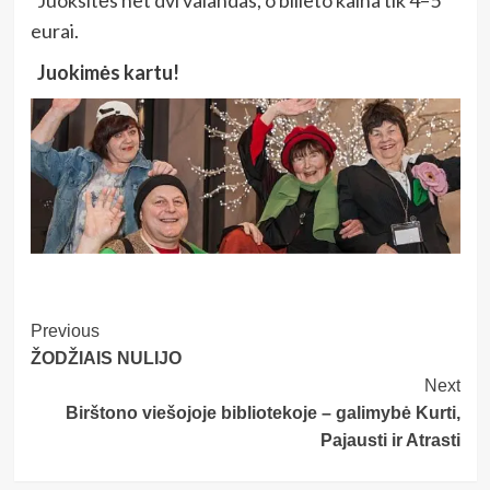
Juoksitės net dvi valandas, o bilieto kaina tik 4–5
eurai.
Juokimės kartu!
Post
Previous
ŽODŽIAIS NULIJO
Navigation
Next
Birštono viešojoje bibliotekoje – galimybė Kurti,
Pajausti ir Atrasti