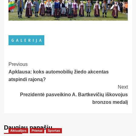
Post
Previous
Apklausa: koks automobilių žiedo akcentas
Navigation
atspindi rajoną?
Next
Prezidentė pasveikino A. Bartkevičių iškovojus
bronzos medalį
Daugiau panašių…
Aktualijos
Prienai
Sportas