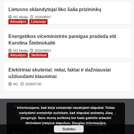
Lietuvos sklandytojai liko šalia prizininkų
NG Media
2026/08/07
Aktualijos
Lietuvoje
Energetikos viceministrės pareigas pradeda eiti
Karolina Štelmokaitė
NG Media
2026/08/03
Aktualijos
Skelbimai
Elektriniai skuteriai: mitai, faktai ir dažniausiai
užduodami klausimai
NG
2026/07/30
Reklama
Prenumerata
Prenumerata internetu
Informuojame, kad šioje svetainėje naudojami slapukai. Toliau
naršydami svetainėje sutinkate, kad slapukai atsirastų Jūsų
Šeimos kortelė
Redakcija
Kur įsigyti?
PDF
įrenginyje. Savo duotą sutikimą bet kada galėsite atšaukti
ištrindami įrašytus slapukus.
Daugiau informacijos.
Sutinku