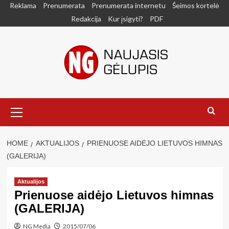
Skip
Reklama
Prenumerata
Prenumerata internetu
Šeimos kortelė
to
Redakcija
Kur įsigyti?
PDF
content
Primary
Menu
HOME
AKTUALIJOS
PRIENUOSE AIDĖJO LIETUVOS HIMNAS
(GALERIJA)
Aktualijos
Prienuose aidėjo Lietuvos himnas
(GALERIJA)
NG Media
2015/07/06