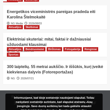
Energetikos viceministrės pareigas pradeda eiti
Karolina Štelmokaitė
NG Media
2026/08/03
Aktualijos
Skelbimai
Elektriniai skuteriai: mitai, faktai ir dažniausiai
užduodami klausimai
Aktualijos
Bendruomenė
Birštonas
Fotogalerija
Renginiai
NG
2026/07/30
Sportas
300 laiptelių. 55 metrai aukščio. Ir iššūkis, kurį įveikė
kiekvienas dalyvis (Fotoreportažas)
NG
2026/07/21
Reklama
Prenumerata
Prenumerata internetu
Informuojame, kad šioje svetainėje naudojami slapukai. Toliau
naršydami svetainėje sutinkate, kad slapukai atsirastų Jūsų
Šeimos kortelė
Redakcija
Kur įsigyti?
PDF
įrenginyje. Savo duotą sutikimą bet kada galėsite atšaukti