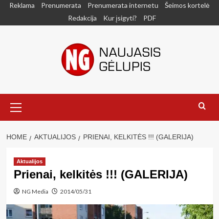
Skip
Reklama
Prenumerata
Prenumerata internetu
Šeimos kortelė
to
Redakcija
Kur įsigyti?
PDF
content
Primary
Menu
HOME
AKTUALIJOS
PRIENAI, KELKITĖS !!! (GALERIJA)
Aktualijos
Prienai, kelkitės !!! (GALERIJA)
NG Media
2014/05/31