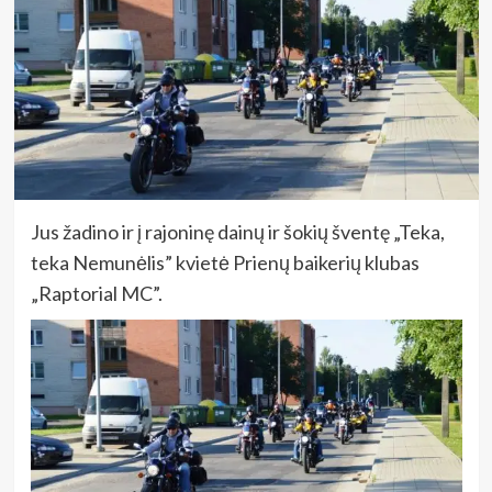
Jus žadino ir į rajoninę dainų ir šokių šventę „Teka,
teka Nemunėlis” kvietė Prienų baikerių klubas
„Raptorial MC”.