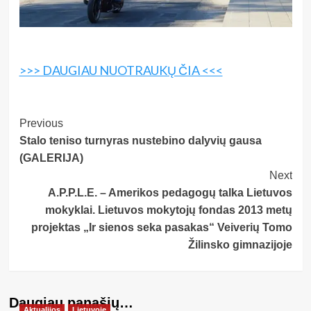
>>> DAUGIAU NUOTRAUKŲ ČIA <<<
Post
Previous
Stalo teniso turnyras nustebino dalyvių gausa
Navigation
(GALERIJA)
Next
A.P.P.L.E. – Amerikos pedagogų talka Lietuvos
mokyklai. Lietuvos mokytojų fondas 2013 metų
projektas „Ir sienos seka pasakas“ Veiverių Tomo
Žilinsko gimnazijoje
Daugiau panašių…
Aktualijos
Lietuvoje